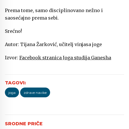
Prema tome, samo disciplinovano nežno i
saosećajno prema sebi.
Srećno!
Autor: Tijana Žarković, učitelj vinjasa joge
Izvor:
Facebook stranica Joga studija Ganesha
joga
zdrave navike