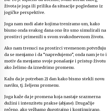
života je joga ili prilika da situacije pogledamo iz
jogičke perspektive.
Joga nam nudi alate kojima treniramo um, kako
bismo onda svakog dana ono što smo simulirali na
prostirci primenili u svom svakodnevnom životu.
Ako nam trenuci na prostirci vremenom potvrđuju
da se menjamo i da “napredujemo”, onda nam je to i
motiv da menjamo svoje ponašanje i pristup životu
ako želimo da iznedrimo promenu.
Kažu da je potreban 21 dan kako bismo stekli novu
naviku, tj. željenu promenu.
Joga kaže da je promena koja nastaje srazmerna
dužini i intenzitetu prakse (abjase). Drugačije
rečeno, ako vežbamo dugotrajno i kontinuirano,