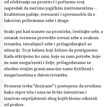
od očekivanja na prostirci i počnemo svoj
napredak da merimo jogičkim instrumentima –
kvalitetom pažnje, svesnosti i spremnošću da s
lakoćom prihvatamo sebe i druge.
Svaki put kad stanete na prostirku, čestitajte sebi, a
ostatak vremena provedite svesni sebe u svakom
trenutku, istražujući sebe i prilagođavajući se
situaciji. To je balans koji želimo da postignemo.
Kada otkrijemo ko smo, koje su nam potrebe, koje
su nam mogućnosti i želje, prilagođavamo se
shodno svojim granicama (ne samo fizičkim) i
mogućnostima u datom trenutku.
Promene treba “dozirano” i postepeno da uvodimo
kako otpor tela i uma ne bi bio intenzivan i
izazivao neprijatnosti zbog kojih bismo odustali
od prakse.