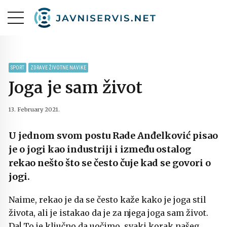
SPORT
ZDRAVE ŽIVOTNE NAVIKE
Joga je sam život
13. February 2021.
U jednom svom postu Rade Anđelković pisao
je o jogi kao industriji i između ostalog
rekao nešto što se često čuje kad se govori o
jogi.
Naime, rekao je da se često kaže kako je joga stil
života, ali je istakao da je za njega joga sam život.
Da! To je ključno da uočimo, svaki korak našeg