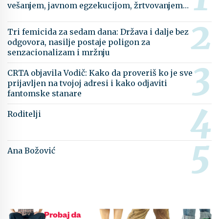
vešanjem, javnom egzekucijom, žrtvovanjem…
Tri femicida za sedam dana: Država i dalje bez
odgovora, nasilje postaje poligon za
senzacionalizam i mržnju
CRTA objavila Vodič: Kako da proveriš ko je sve
prijavljen na tvojoj adresi i kako odjaviti
fantomske stanare
Roditelji
Ana Božović