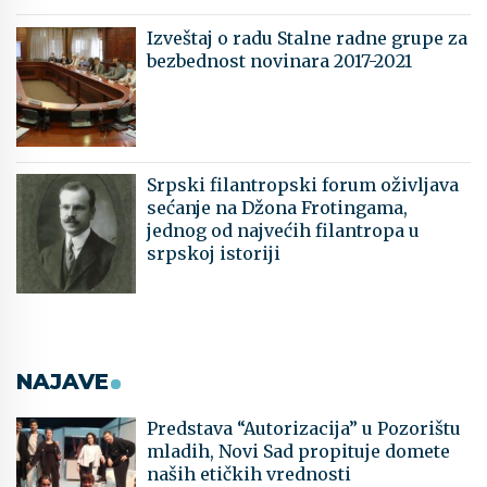
Izveštaj o radu Stalne radne grupe za
bezbednost novinara 2017-2021
Srpski filantropski forum oživljava
sećanje na Džona Frotingama,
jednog od najvećih filantropa u
srpskoj istoriji
NAJAVE
Predstava “Autorizacija” u Pozorištu
mladih, Novi Sad propituje domete
naših etičkih vrednosti