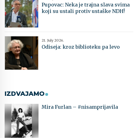
Pupovac: Neka je trajna slava svima
koji su ustali protiv ustaške NDH!
21. July 2026.
Odiseja: kroz biblioteku pa levo
IZDVAJAMO
Mira Furlan – #nisamprijavila