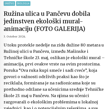
DRUŠTVO
EKOLOGIJA
Ružina ulica u Pančevu dobila
jedinstven ekološki mural-
animaciju (FOTO GALERIJA)
3. October 2024.
U toku protekle nedelje na zidu dužine 80 metara u
Ružinoj ulici u Pančevu, između Mašinske i
Tehničke škole 23. maj, oslikan je ekološki mural –
animacija, prvi ovakve vrste na ovim prostorima.
Poruka “Ova ruka kupi smeće i sadi cveće”, koja
govori o važnosti održivih praksi kao što je
reciklaža, formirana je na radionicama koje su
prethodno održane sa učenicima srednje Tehničke
škole 23. maj u Pančevu. Na njima su učenici
razgovarali o ekološkim problemima u lokalnoj
zajednici, kao i o potencijalnim rešenjima, a sve