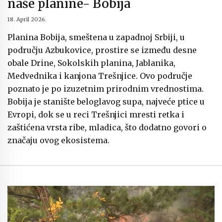
naše planine- Bobija
18. April 2026.
Planina Bobija, smeštena u zapadnoj Srbiji, u
području Azbukovice, prostire se između desne
obale Drine, Sokolskih planina, Jablani­ka,
Medvednika i kanjona Trešnjice. Ovo područje
poznato je po izuzetnim prirodnim vrednostima.
Bobija je stanište beloglavog supa, najveće ptice u
Evropi, dok se u reci Trešnjici mresti retka i
zaštićena vrsta ribe, mladica, što dodatno govori o
značaju ovog ekosistema.