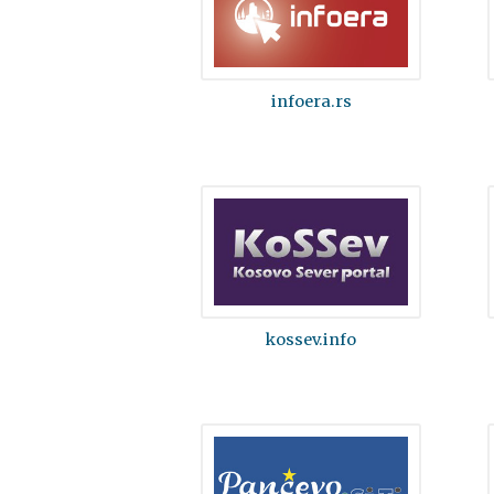
infoera.rs
kossev.info