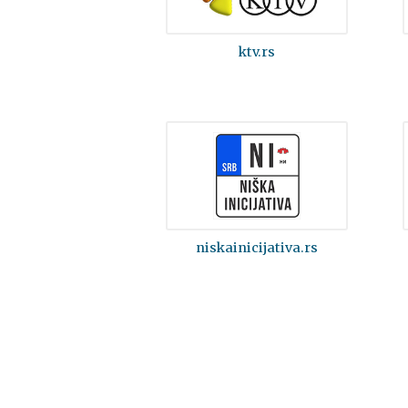
ktv.rs
niskainicijativa.rs