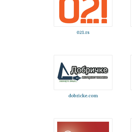
021.rs
dobricke.com