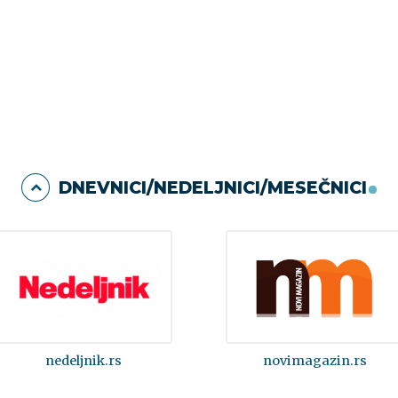
DNEVNICI/NEDELJNICI/MESEČNICI
nedeljnik.rs
novimagazin.rs