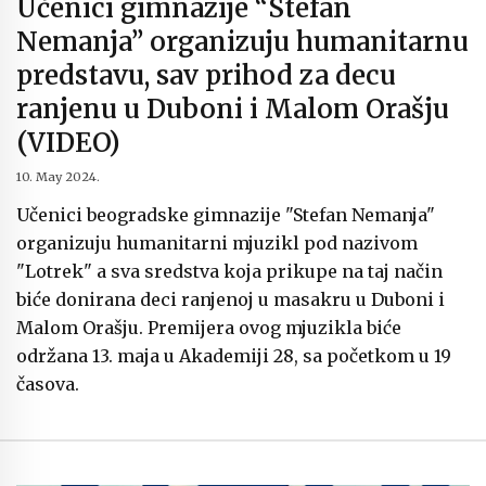
Učenici gimnazije “Stefan
Nemanja” organizuju humanitarnu
predstavu, sav prihod za decu
ranjenu u Duboni i Malom Orašju
(VIDEO)
10. May 2024.
Učenici beogradske gimnazije "Stefan Nemanja"
organizuju humanitarni mjuzikl pod nazivom
"Lotrek" a sva sredstva koja prikupe na taj način
biće donirana deci ranjenoj u masakru u Duboni i
Malom Orašju. Premijera ovog mjuzikla biće
održana 13. maja u Akademiji 28, sa početkom u 19
časova.