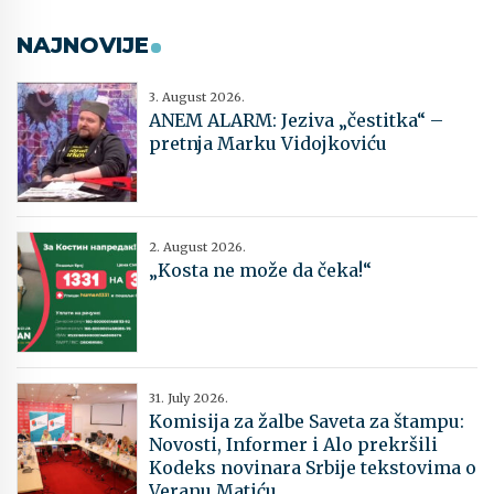
NAJNOVIJE
3. August 2026.
ANEM ALARM: Jeziva „čestitka“ –
pretnja Marku Vidojkoviću
2. August 2026.
„Kosta ne može da čeka!“
31. July 2026.
Komisija za žalbe Saveta za štampu:
Novosti, Informer i Alo prekršili
Kodeks novinara Srbije tekstovima o
Veranu Matiću