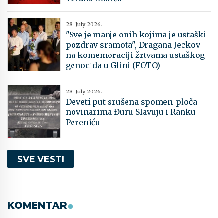
28. July 2026.
"Sve je manje onih kojima je ustaški
pozdrav sramota", Dragana Jeckov
na komemoraciji žrtvama ustaškog
genocida u Glini (FOTO)
28. July 2026.
Deveti put srušena spomen-ploča
novinarima Đuru Slavuju i Ranku
Pereniću
SVE VESTI
KOMENTAR