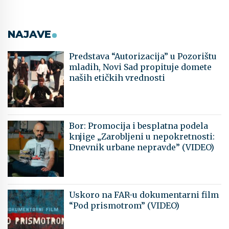
NAJAVE
Predstava “Autorizacija” u Pozorištu
mladih, Novi Sad propituje domete
naših etičkih vrednosti
Bor: Promocija i besplatna podela
knjige „Zarobljeni u nepokretnosti:
Dnevnik urbane nepravde” (VIDEO)
Uskoro na FAR-u dokumentarni film
“Pod prismotrom” (VIDEO)