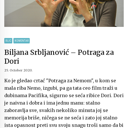
BLIC
KOMENTAR
Biljana Srbljanović – Potraga za
Dori
25. October 2020.
Ko je gledao crtać "Potraga za Nemom", u kom se
mala riba Nemo, izgubi, pa ga tata ceo film traži u
dubinama Pacifika, sigurno se seća ribice Dori. Dori
je naivna i dobra i ima jednu manu: stalno
zaboravlja sve, svakih nekoliko minuta joj se
memorija briše, ničega se ne seća i zato joj stalno
ista opasnost preti svu svoju snagu troši samo da bi