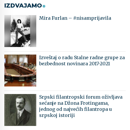
IZDVAJAMO
Mira Furlan – #nisamprijavila
Izveštaj o radu Stalne radne grupe za
bezbednost novinara 2017-2021
Srpski filantropski forum oživljava
sećanje na Džona Frotingama,
jednog od najvećih filantropa u
srpskoj istoriji