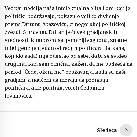
Već par nedelja naša intelektualna elita i oni koji je
politički podržavaju, pokazuje veliko divljenje
prema Dritanu Abazoviću, crnogorskoj političkoj
zvezdi. S pravom. Dritan je čovek gradjanskih
vrednosti, kompromisa, pomirljivog tona, znatne
inteligencije i jedan od redjih političara Balkana,
koji (do sada) nije odustao od sebe, da bi se svideo
drugima. Kad sam cinična, kažem da me podseća na
period "Čedo, oženi me" obožavanja, kada su naši
gradjani, a naučeni da moraju da pronadju
političara, a ne politiku, voleli Čedomira
Jovanovića.