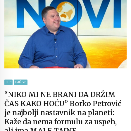
BLIC
DRUŠTVO
“NIKO MI NE BRANI DA DRŽIM
ČAS KAKO HOĆU” Borko Petrović
je najbolji nastavnik na planeti:
Kaže da nema formulu za uspeh,
ali ima MALE TAJNE