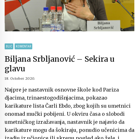
BLIC
KOMENTAR
Biljana Srbljanović – Sekira u
glavu
18. October 2020.
Najpre je nastavnik osnovne škole kod Pariza
djacima, trinaestogodišnjacima, pokazao
karikature lista Čarli Ebdo, zbog kojih su umetnici
onomad mučki pobijeni. U okviru časa o slobodi
umetničkog izražavanja, nastavnik je najavio da
karikature mogu da šokiraju, ponudio učenicima da
izadju iz učionice ili skrenu pogled ako žele, i