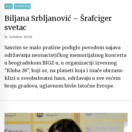
BLIC
KOMENTAR
Biljana Srbljanović – Šrafciger
svetac
11. October 2020.
Sasvim se malo prašine podiglo povodom najava
održavanja neonacističkog memorijalnog koncerta
u beogradskom BIGZ-u, u organizaciji izvesnog
"Kluba 28", koji se, na planeti koja i inače ubrzano
klizi u sveobuhvatni haos, održavaju u sve većem
broju gradova, uglavnom bivše Istočne Evrope.