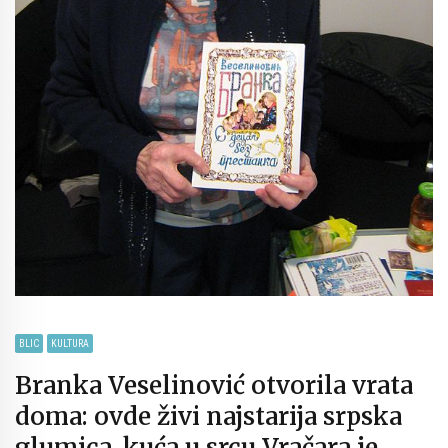
BLIC
KULTURA
Branka Veselinović otvorila vrata
doma: ovde živi najstarija srpska
glumica, kuća u srcu Vračara je