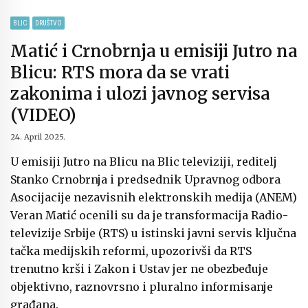
BLIC
DRUŠTVO
Matić i Crnobrnja u emisiji Jutro na
Blicu: RTS mora da se vrati
zakonima i ulozi javnog servisa
(VIDEO)
24. April 2025.
U emisiji Jutro na Blicu na Blic televiziji, reditelj
Stanko Crnobrnja i predsednik Upravnog odbora
Asocijacije nezavisnih elektronskih medija (ANEM)
Veran Matić ocenili su da je transformacija Radio-
televizije Srbije (RTS) u istinski javni servis ključna
tačka medijskih reformi, upozorivši da RTS
trenutno krši i Zakon i Ustav jer ne obezbeđuje
objektivno, raznovrsno i pluralno informisanje
građana.