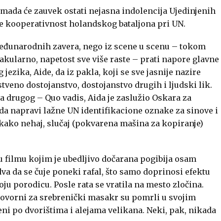
, mada će zauvek ostati nejasna indolencija Ujedinjenih
e kooperativnost holandskog bataljona pri UN.
 međunarodnih zavera, nego iz scene u scenu – tokom
akularno, napetost sve više raste – prati napore glavne
ezika, Aide, da iz pakla, koji se sve jasnije nazire
tveno dostojanstvo, dostojanstvo drugih i ljudski lik.
a drugog – Quo vadis, Aida je zaslužio Oskara za
da napravi lažne UN identifikacione oznake za sinove i
 kako nehaj, slučaj (pokvarena mašina za kopiranje)
u filmu kojim je ubedljivo dočarana pogibija osam
dva da se čuje poneki rafal, što samo doprinosi efektu
oju porodicu. Posle rata se vratila na mesto zločina.
govorni za srebrenički masakr su pomrli u svojim
ni po dvorištima i alejama velikana. Neki, pak, nikada