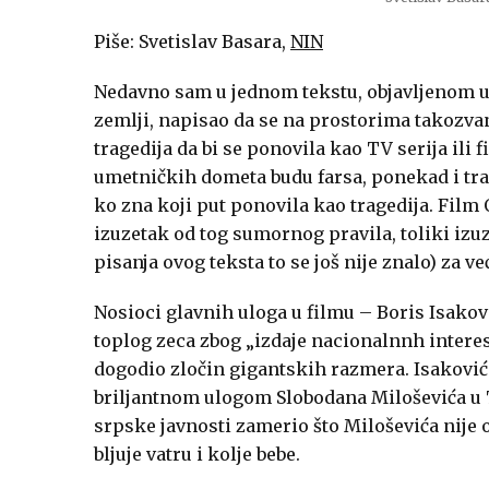
Piše: Svetislav Basara,
NIN
Nedavno sam u jednom tekstu, objavljenom u
zemlji, napisao da se na prostorima takozva
tragedija da bi se ponovila kao TV serija ili
umetničkih dometa budu farsa, ponekad i trage
ko zna koji put ponovila kao tragedija. Film
izuzetak od tog sumornog pravila, toliki izu
pisanja ovog teksta to se još nije znalo) za v
Nosioci glavnih uloga u filmu – Boris Isakovi
toplog zeca zbog „izdaje nacionalnnh interes
dogodio zločin gigantskih razmera. Isaković 
briljantnom ulogom Slobodana Miloševića u T
srpske javnosti zamerio što Miloševića nije
bljuje vatru i kolje bebe.