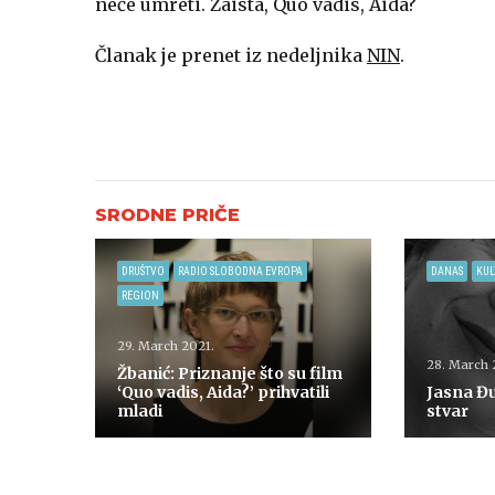
neće umreti. Zaista, Quo vadis, Aida?
Članak je prenet iz nedeljnika
NIN
.
DRUŠTVO
RADIO SLOBODNA EVROPA
DANAS
KUL
REGION
29. March 2021.
28. March 
Žbanić: Priznanje što su film
‘Quo vadis, Aida?’ prihvatili
Jasna Đu
mladi
stvar