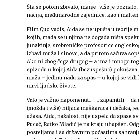
Šta se potom zbivalo, manje- više je poznato
nacija, međunarodne zajednice, kao i malten
Film Quo vadis, Aida se ne upušta u teorije
kojih, mada se u njima ne događa ništa spekt
junakinje, srebreničke profesorice engleskog j
izbavi muža i sinove, a da pritom sačuva sops
Ako ni zbog čega drugog – a ima i mnogo tog
epizodu u kojoj Aida (bezuspešno) pokušava 
muža – jedinu nadu za spas – u kojoj se vidi
mrvi ljudske živote.
Vrlo je važno napomenuti – i zapamtiti – da 
(možda i više) hiljada muškaraca i dečaka, je
užasa. Aida, nažalost, nije uspela da spase sv
Pucač, Ratko Mladić je na kraju uhapšen. Od
posteljama i sa državnim počastima sahranje