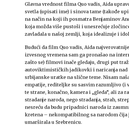
Glavna vrednost filma Quo vadis, Aida uprav
svetla (upisati ime) i sinova tame (takođe up
na način na koji ih posmatra Benjaminov Anđe
koja možda više pustoši i unesrećuje zločince 
zavladala u našoj zemlji, koja idealizuje i i
Budući da film Quo vadis, Aida najverovatnij
izvesnog vremena sam ga pronašao na interne
zašto se) filmovi inače gledaju, drugi put t
autoviktimističkih jadikovki i naricanja na
srbijanske uratke na slične teme. Nisam našao
empatije, rediteljke su sasvim razumljivo (i 
te strane, konačno, kamera i „gleda“, ali za 
stradanje naroda, nego stradanja, strah, str
nesreću da budu pripadnici naroda iz zaumni
kretena – nekompatibilnog sa narodom čija 
umarširala u Srebrenicu.