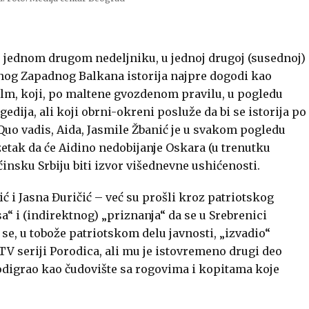
 jednom drugom nedeljniku, u jednoj drugoj (susednoj)
nog Zapadnog Balkana istorija najpre dogodi kao
 film, koji, po maltene gvozdenom pravilu, u pogledu
dija, ali koji obrni-okreni posluže da bi se istorija po
 Quo vadis, Aida, Jasmile Žbanić je u svakom pogledu
zetak da će Aidino nedobijanje Oskara (u trenutku
ećinsku Srbiju biti izvor višednevne ushićenosti.
ć i Jasna Đuričić – već su prošli kroz patriotskog
a“ i (indirektnog) „priznanja“ da se u Srebrenici
se, u tobože patriotskom delu javnosti, „izvadio“
V seriji Porodica, ali mu je istovremeno drugi deo
 odigrao kao čudovište sa rogovima i kopitama koje