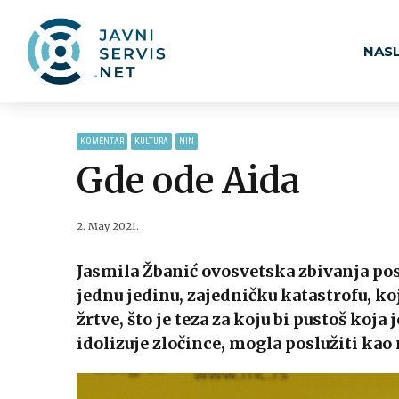
NAS
KOMENTAR
KULTURA
NIN
Gde ode Aida
2. May 2021.
Jasmila Žbanić ovosvetska zbivanja po
jednu jedinu, zajedničku katastrofu, ko
žrtve, što je teza za koju bi pustoš koja 
idolizuje zločince, mogla poslužiti kao