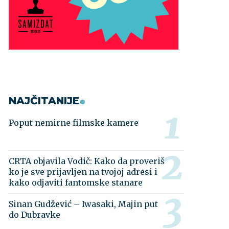
NAJČITANIJE
Poput nemirne filmske kamere
CRTA objavila Vodič: Kako da proveriš
ko je sve prijavljen na tvojoj adresi i
kako odjaviti fantomske stanare
Sinan Gudžević – Iwasaki, Majin put
do Dubravke