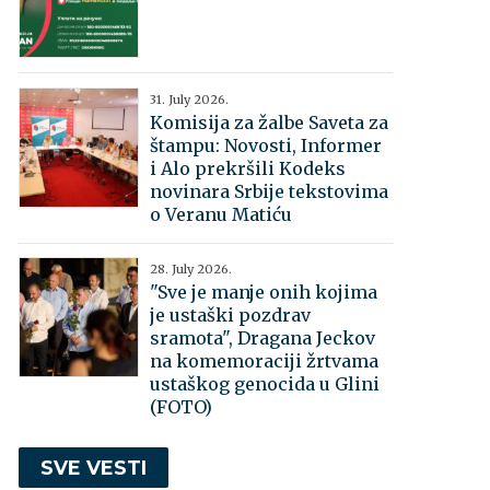
31. July 2026.
Komisija za žalbe Saveta za
štampu: Novosti, Informer
i Alo prekršili Kodeks
novinara Srbije tekstovima
o Veranu Matiću
28. July 2026.
"Sve je manje onih kojima
je ustaški pozdrav
sramota", Dragana Jeckov
na komemoraciji žrtvama
ustaškog genocida u Glini
(FOTO)
SVE VESTI