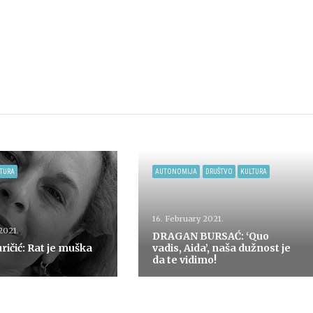
TURA
AUTONOMIJA
DRUŠTVO
KULTURA
16. February 2021.
2021.
DRAGAN BURSAĆ: ‘Quo
ričić: Rat je muška
vadis, Aida’, naša dužnost je
da te vidimo!