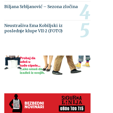
Biljana Srbljanović – Sezona zločina
Neustrašiva Ema Kobiljski iz
poslednje klupe VII-2 (FOTO)