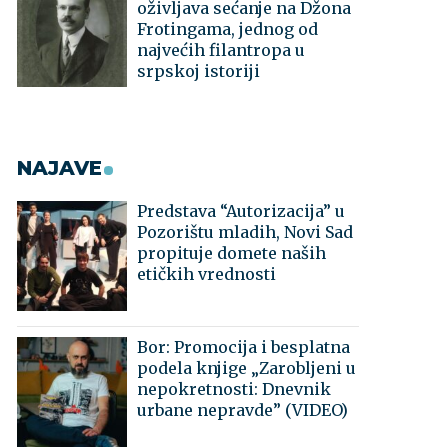
oživljava sećanje na Džona
Frotingama, jednog od
najvećih filantropa u
srpskoj istoriji
NAJAVE
Predstava “Autorizacija” u
Pozorištu mladih, Novi Sad
propituje domete naših
etičkih vrednosti
Bor: Promocija i besplatna
podela knjige „Zarobljeni u
nepokretnosti: Dnevnik
urbane nepravde” (VIDEO)