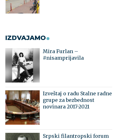
IZDVAJAMO
Mira Furlan –
#nisamprijavila
Izveštaj o radu Stalne radne
grupe za bezbednost
novinara 2017-2021
Srpski filantropski forum