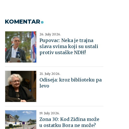
KOMENTAR
26. July 2026.
Pupovac: Neka je trajna
slava svima koji su ustali
protiv ustaške NDH!
21. July 2026.
Odiseja: kroz biblioteku pa
levo
19. July 2026.
Zona 30: Kod Ziđina može
u ostatku Bora ne može?