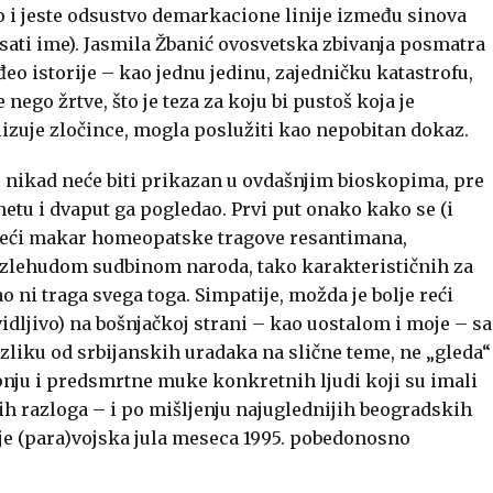
o i jeste odsustvo demarkacione linije između sinova
isati ime). Jasmila Žbanić ovosvetska zbivanja posmatra
o istorije – kao jednu jedinu, zajedničku katastrofu,
nego žrtve, što je teza za koju bi pustoš koja je
dolizuje zločince, mogla poslužiti kao nepobitan dokaz.
e nikad neće biti prikazan u ovdašnjim bioskopima, pre
tu i dvaput ga pogledao. Prvi put onako kako se (i
ražeći makar homeopatske tragove resantimana,
d zlehudom sudbinom naroda, tako karakterističnih za
 ni traga svega toga. Simpatije, možda je bolje reći
vidljivo) na bošnjačkoj strani – kao uostalom i moje – sa
razliku od srbijanskih uradaka na slične teme, ne „gleda“
epnju i predsmrtne muke konkretnih ljudi koji su imali
h razloga – i po mišljenju najuglednijih beogradskih
je (para)vojska jula meseca 1995. pobedonosno