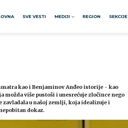
LOVNA
SVE VESTI
MEDIJI
REGION
SEKCIJE
smatra kao i Benjaminov Anđeo istorije - kao
ja možda više pustoši i unesrećuje zločince nego
je zavladala u našoj zemlji, koja idealizuje i
 nepobitan dokaz.