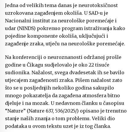
Jedna od velikih tema danas je neurotoksičnost
uzrokovana zagađenjem okoliša. U SAD-u je
Nacionalni institut za neurološke poremećaje i
udar (NINDS) pokrenuo program istraživanja kako
pojedine komponente okoliša, uključujući i
zagađenje zraka, utječu na neurološke poremećaje.
Na konferenciji o neuroznanosti održanoj prošle
godine u Čikagu sudjelovalo je oko 22 tisuće
sudionika. Nažalost, svega dvadesetak ih se bavilo
utjecajem zagađenosti zraka. Pišem nažalost zato
što se u posljednjih nekoliko godina sakupilo
mnogo pokazatelja da zagađena atmosfera bitno
djeluje i na mozak. U nedavnom članku u časopisu
“Nature” (Nature 637, 536/2025/) opisano je trenutno
stanje naših znanja o tom problemu. Veliki dio
podataka u ovom tekstu uzet je iz tog članka.