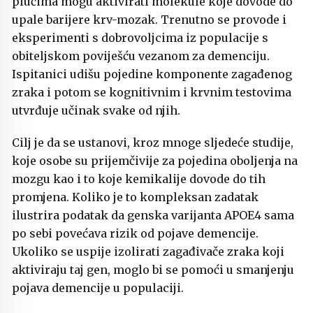
plućima mogu aktivirati molekule koje dovode do
upale barijere krv-mozak. Trenutno se provode i
eksperimenti s dobrovoljcima iz populacije s
obiteljskom poviješću vezanom za demenciju.
Ispitanici udišu pojedine komponente zagađenog
zraka i potom se kognitivnim i krvnim testovima
utvrđuje učinak svake od njih.
Cilj je da se ustanovi, kroz mnoge sljedeće studije,
koje osobe su prijemčivije za pojedina oboljenja na
mozgu kao i to koje kemikalije dovode do tih
promjena. Koliko je to kompleksan zadatak
ilustrira podatak da genska varijanta APOE4 sama
po sebi povećava rizik od pojave demencije.
Ukoliko se uspije izolirati zagađivače zraka koji
aktiviraju taj gen, moglo bi se pomoći u smanjenju
pojava demencije u populaciji.