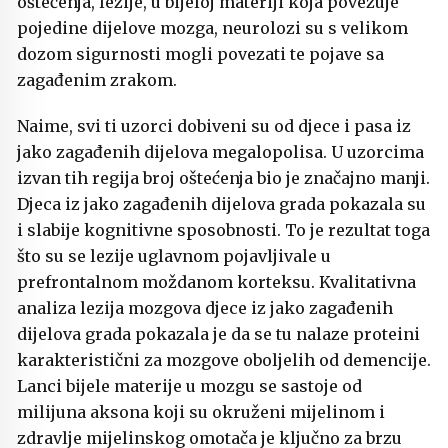
oštećenja, lezije, u bijeloj materiji koja povezuje
pojedine dijelove mozga, neurolozi su s velikom
dozom sigurnosti mogli povezati te pojave sa
zagađenim zrakom.
Naime, svi ti uzorci dobiveni su od djece i pasa iz
jako zagađenih dijelova megalopolisa. U uzorcima
izvan tih regija broj oštećenja bio je značajno manji.
Djeca iz jako zagađenih dijelova grada pokazala su
i slabije kognitivne sposobnosti. To je rezultat toga
što su se lezije uglavnom pojavljivale u
prefrontalnom moždanom korteksu. Kvalitativna
analiza lezija mozgova djece iz jako zagađenih
dijelova grada pokazala je da se tu nalaze proteini
karakteristični za mozgove oboljelih od demencije.
Lanci bijele materije u mozgu se sastoje od
milijuna aksona koji su okruženi mijelinom i
zdravlje mijelinskog omotača je ključno za brzu