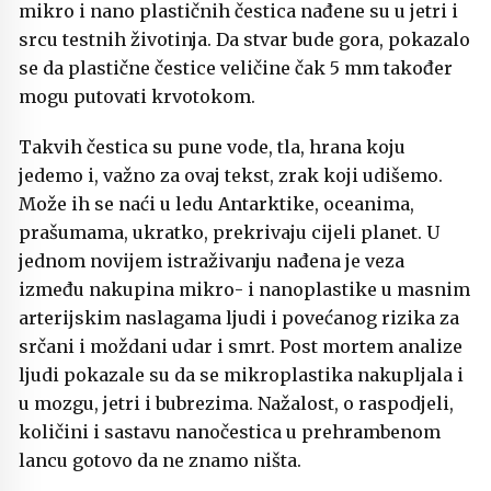
mikro i nano plastičnih čestica nađene su u jetri i
srcu testnih životinja. Da stvar bude gora, pokazalo
se da plastične čestice veličine čak 5 mm također
mogu putovati krvotokom.
Takvih čestica su pune vode, tla, hrana koju
jedemo i, važno za ovaj tekst, zrak koji udišemo.
Može ih se naći u ledu Antarktike, oceanima,
prašumama, ukratko, prekrivaju cijeli planet. U
jednom novijem istraživanju nađena je veza
između nakupina mikro- i nanoplastike u masnim
arterijskim naslagama ljudi i povećanog rizika za
srčani i moždani udar i smrt. Post mortem analize
ljudi pokazale su da se mikroplastika nakupljala i
u mozgu, jetri i bubrezima. Nažalost, o raspodjeli,
količini i sastavu nanočestica u prehrambenom
lancu gotovo da ne znamo ništa.