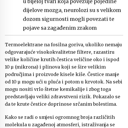
u bijeloj tvari koja povezuje pojedine
dijelove mozga, neurolozi su s velikom
dozom sigurnosti mogli povezati te
pojave sa zagađenim zrakom
Termoelektrane na fosilna goriva, ukoliko nemaju
odgovarajuće visokokvalitetne filtere, razastiru
velike količine krutih čestica veličine oko i ispod
10 µ (mikrona) i plinova koji se šire velikim
područjima i proizvode kisele kiše. Čestice manje
od 10 µ mogu ući u pluća i potom u krvotok. Na sebi
mogu nositi vrlo štetne kemikalije i zbog toga
predstavljaju veliki zdravstveni rizik. Pokazalo se
da te krute čestice doprinose srčanim bolestima.
Kako se radi o smjesi ogromnog broja različitih
molekula u zagađenoj atmosferi, istraživanja se