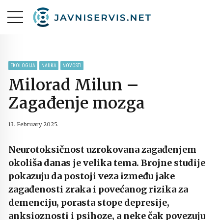
EKOLOGIJA
NAUKA
NOVOSTI
Milorad Milun –
Zagađenje mozga
13. February 2025.
Neurotoksičnost uzrokovana zagađenjem
okoliša danas je velika tema. Brojne studije
pokazuju da postoji veza između jake
zagađenosti zraka i povećanog rizika za
demenciju, porasta stope depresije,
anksioznosti i psihoze, a neke čak povezuju