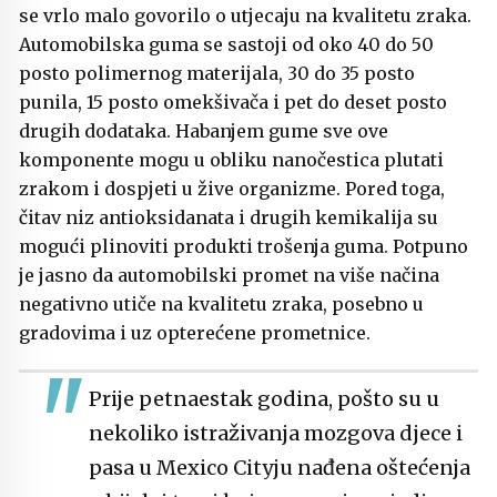
se vrlo malo govorilo o utjecaju na kvalitetu zraka.
Automobilska guma se sastoji od oko 40 do 50
posto polimernog materijala, 30 do 35 posto
punila, 15 posto omekšivača i pet do deset posto
drugih dodataka. Habanjem gume sve ove
komponente mogu u obliku nanočestica plutati
zrakom i dospjeti u žive organizme. Pored toga,
čitav niz antioksidanata i drugih kemikalija su
mogući plinoviti produkti trošenja guma. Potpuno
je jasno da automobilski promet na više načina
negativno utiče na kvalitetu zraka, posebno u
gradovima i uz opterećene prometnice.
Prije petnaestak godina, pošto su u
nekoliko istraživanja mozgova djece i
pasa u Mexico Cityju nađena oštećenja