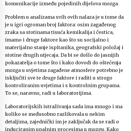
komunikacije između pojedinih dijelova mozga.
Problem u analizama svih ovih nalaza je u tome da
je u igri ogroman broj faktora: osim zagađenog
zraka sa stotinama tisuća kemikalija i čestica,
imamo i druge faktore kao što su socijalno i
materijalno stanje ispitanika, geografski položaj i
stotine drugih utjecaja. Da bi se došlo do jasnijih
pokazatelja o tome što i kako dovodi do oštećenja
mozga u uvjetima zagađene atmosfere potrebno je
isključiti sve te druge faktore i raditi u strogo
kontroliranim uvjetima i s kontrolnim grupama.
To se, naravno, radi u laboratorijima.
Laboratorijskih istraživanja sada ima mnogo i ma
koliko se međusobno razlikovala u nekim
detaljima, zajednički im je zaključak da se radi o
induciranim upalnim procesima u mozgu. Kako