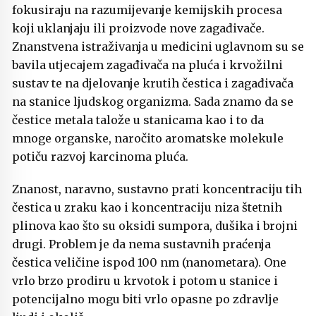
fokusiraju na razumijevanje kemijskih procesa
koji uklanjaju ili proizvode nove zagađivače.
Znanstvena istraživanja u medicini uglavnom su se
bavila utjecajem zagađivača na pluća i krvožilni
sustav te na djelovanje krutih čestica i zagađivača
na stanice ljudskog organizma. Sada znamo da se
čestice metala talože u stanicama kao i to da
mnoge organske, naročito aromatske molekule
potiču razvoj karcinoma pluća.
Znanost, naravno, sustavno prati koncentraciju tih
čestica u zraku kao i koncentraciju niza štetnih
plinova kao što su oksidi sumpora, dušika i brojni
drugi. Problem je da nema sustavnih praćenja
čestica veličine ispod 100 nm (nanometara). One
vrlo brzo prodiru u krvotok i potom u stanice i
potencijalno mogu biti vrlo opasne po zdravlje