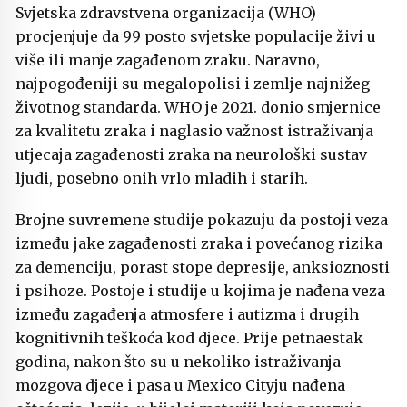
Svjetska zdravstvena organizacija (WHO)
procjenjuje da 99 posto svjetske populacije živi u
više ili manje zagađenom zraku. Naravno,
najpogođeniji su megalopolisi i zemlje najnižeg
životnog standarda. WHO je 2021. donio smjernice
za kvalitetu zraka i naglasio važnost istraživanja
utjecaja zagađenosti zraka na neurološki sustav
ljudi, posebno onih vrlo mladih i starih.
Brojne suvremene studije pokazuju da postoji veza
između jake zagađenosti zraka i povećanog rizika
za demenciju, porast stope depresije, anksioznosti
i psihoze. Postoje i studije u kojima je nađena veza
između zagađenja atmosfere i autizma i drugih
kognitivnih teškoća kod djece. Prije petnaestak
godina, nakon što su u nekoliko istraživanja
mozgova djece i pasa u Mexico Cityju nađena