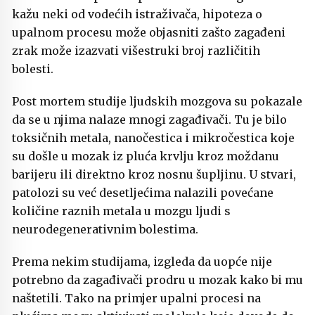
kažu neki od vodećih istraživača, hipoteza o
upalnom procesu može objasniti zašto zagađeni
zrak može izazvati višestruki broj različitih
bolesti.
Post mortem studije ljudskih mozgova su pokazale
da se u njima nalaze mnogi zagađivači. Tu je bilo
toksičnih metala, nanočestica i mikročestica koje
su došle u mozak iz pluća krvlju kroz moždanu
barijeru ili direktno kroz nosnu šupljinu. U stvari,
patolozi su već desetljećima nalazili povećane
količine raznih metala u mozgu ljudi s
neurodegenerativnim bolestima.
Prema nekim studijama, izgleda da uopće nije
potrebno da zagađivači prodru u mozak kako bi mu
naštetili. Tako na primjer upalni procesi na