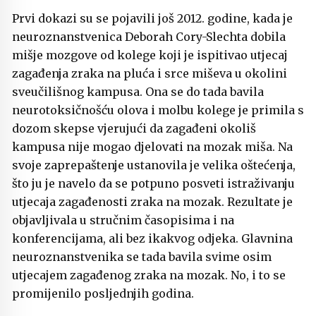
Prvi dokazi su se pojavili još 2012. godine, kada je
neuroznanstvenica
Deborah Cory-Slechta
dobila
mišje mozgove od kolege koji je ispitivao utjecaj
zagađenja zraka na pluća i srce miševa u okolini
sveučilišnog kampusa. Ona se do tada bavila
neurotoksičnošću olova i molbu kolege je primila s
dozom skepse vjerujući da zagađeni okoliš
kampusa nije mogao djelovati na mozak miša. Na
svoje zaprepaštenje ustanovila je velika oštećenja,
što ju je navelo da se potpuno posveti istraživanju
utjecaja zagađenosti zraka na mozak. Rezultate je
objavljivala u stručnim časopisima i na
konferencijama, ali bez ikakvog odjeka. Glavnina
neuroznanstvenika se tada bavila svime osim
utjecajem zagađenog zraka na mozak. No, i to se
promijenilo posljednjih godina.