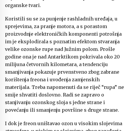
organske tvari.
Koristili su se za punjenje rashladnih uređaja, u
sprejevima, za pranje motora, a s porastom
proizvodnje elektroničkih komponenti potrošnja
im je eksplodirala s poznatim efektom stvaranja
velike ozonske rupe nad Južnim polom. Prošle
godine ona je nad Antarktikom pokrivala oko 20
milijuna četvornih kilometara, a tendenciju
smanjivanja pokazuje prvenstveno zbog zabrane
korištenja freona i uvođenja zamjenskih
materijala. Treba napomenuti da se riječ “rupa” ne
smije shvatiti doslovno. Radi se zapravo o
stanjivanju ozonskog sloja s jedne strane i
povećanju ili smanjenju površine s druge strane.
I dok je freon uništavao ozon u visokim slojevima
atmosfere, u niskim se slojevima, zbog zagađenja