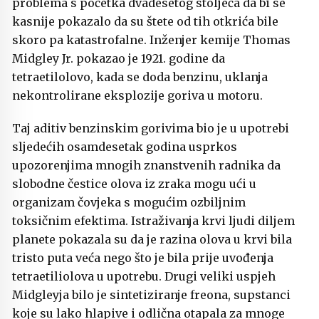
problema s početka dvadesetog stoljeća da bi se
kasnije pokazalo da su štete od tih otkrića bile
skoro pa katastrofalne. Inženjer kemije
Thomas
Midgley Jr.
pokazao je 1921. godine da
tetraetilolovo, kada se doda benzinu, uklanja
nekontrolirane eksplozije goriva u motoru.
Taj aditiv benzinskim gorivima bio je u upotrebi
sljedećih osamdesetak godina usprkos
upozorenjima mnogih znanstvenih radnika da
slobodne čestice olova iz zraka mogu ući u
organizam čovjeka s mogućim ozbiljnim
toksičnim efektima. Istraživanja krvi ljudi diljem
planete pokazala su da je razina olova u krvi bila
tristo puta veća nego što je bila prije uvođenja
tetraetiliolova u upotrebu. Drugi veliki uspjeh
Midgleyja bilo je sintetiziranje freona, supstanci
koje su lako hlapive i odlična otapala za mnoge