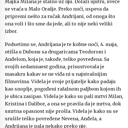
Majka Milana je stalno uz nju. Dolazi ujutru, uveče
se vraća u Malo Orašje. Preko noći, uspeva da
pripremi nešto za ručak Andrijani, od onoga što
ona voli i što sme da jede, ali to nije neki veliki
izbor.
Podsetimo se, Andrijana je te kobne noći, 4. maja,
otišla u Dubonu sa drugaricama Teodorom i
Anđelom, koja je, takođe, teško povređena. Sa
svojih sedamnaest godina, prisustvovala je
masakru kakav se ne viđa ni u najstrašnijim
filmovima. Videla je svoje prijatelje kako padaju
kao snoplje, pogođeni rafalnom paljbom kojom ih
je ubica zasipao. Videla je kako su pali mrtvi Milan,
Kristina i Dalibor, a ona se pravila da je mrtva, dok
smrtna opasnost nije prošla. Videla je kako su se
srušile teško povređene Nevena, Anđela, a
Andrijana je pala nekako preko nje.