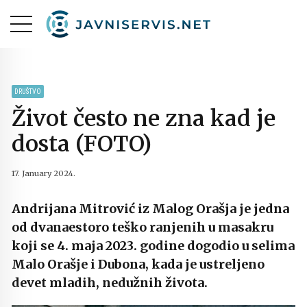
DRUŠTVO
Život često ne zna kad je
dosta (FOTO)
17. January 2024.
Andrijana Mitrović iz Malog Orašja je jedna
od dvanaestoro teško ranjenih u masakru
koji se 4. maja 2023. godine dogodio u selima
Malo Orašje i Dubona, kada je ustreljeno
devet mladih, nedužnih života.