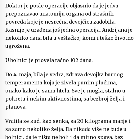
Doktor je posle operacije objasnio da je jedva
prepoznavao anatomiju organa od strašnih
povreda koje je nesrećna devojčica zadobila.
Kasnije je urađena još jedna operacija. Andrijana je
nekoliko dana bila u veštačkoj komi i teško životno
ugrožena.
U bolnici je provela tačno 102 dana.
Do 4. maja, bila je vedra, zdrava devojka burnog
temperamenta koja je živela punim plućima,
onako kako je sama htela. Sve je mogla, stalno u
pokretu i nekim aktivnostima, sa bezbroj želja i
planova.
Vratila se kući kao senka, sa 20 kilograma manje i
sa samo nekoliko želja. Da nikada više ne bude u
bolnici, da je ništa ne boli i da mirno spava, bez