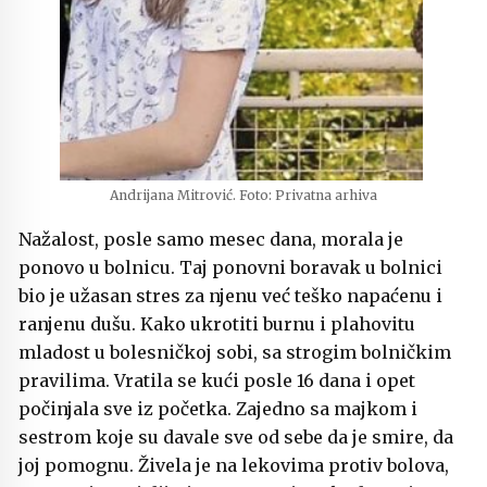
Andrijana Mitrović. Foto: Privatna arhiva
Nažalost, posle samo mesec dana, morala je
ponovo u bolnicu. Taj ponovni boravak u bolnici
bio je užasan stres za njenu već teško napaćenu i
ranjenu dušu. Kako ukrotiti burnu i plahovitu
mladost u bolesničkoj sobi, sa strogim bolničkim
pravilima. Vratila se kući posle 16 dana i opet
počinjala sve iz početka. Zajedno sa majkom i
sestrom koje su davale sve od sebe da je smire, da
joj pomognu. Živela je na lekovima protiv bolova,