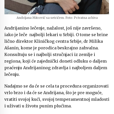
Andrijana Mitrović sa setrićem. Foto: Privatna arhiva
Andrijanino lečenje, nažalost, još nije završeno,
iako je leče najbolji lekari u Srbiji. O tome se brine
lično direktor Kliničkog centra Srbije, dr Milika
Ašanin, kome je porodica beskrajno zahvalna.
Konsultuju se i najbolji stručnjaci iz zemlje i
regiona, koji će zajednički doneti odluku o daljem
praćenju Andrijaninog zdravlja i najboljem daljem
lečenju.
Nadajmo se da će se cela ta procedura organizovati
vrlo brzo i da će se Andrijana, što je pre moguće,
vratiti svojoj kući, svojoj temperamentnoj mladosti
i uživati u životu punim plućima.