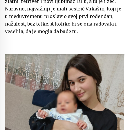
zlatni retriver i novi ljubimac Lulu, a tu je i zec.
Naravno, najvažniji je mali sestrić Vukašin, koji je
u međuvremenu proslavio svoj prvi rođendan,
nažalost, bez tetke. A koliko bi se ona radovala i
veselila, da je mogla da bude tu.