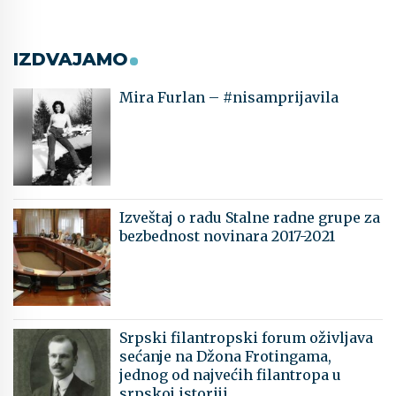
IZDVAJAMO
Mira Furlan – #nisamprijavila
Izveštaj o radu Stalne radne grupe za
bezbednost novinara 2017-2021
Srpski filantropski forum oživljava
sećanje na Džona Frotingama,
jednog od najvećih filantropa u
srpskoj istoriji