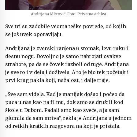
Andrijana Mitrović. Foto: Privatna arhiva
Sve tri su zadobile veoma teške povrede, od kojih
se još uvek oporavljaju.
Andrijana je zverski ranjena u stomak, levu ruku i
desnu nogu. Dovoljno je samo nabrojati ovakve
strahote, pa da se čovek razboli od tuge. Andrijana
je sve to i videla i doživela. A to je bio tek početak i
prvi krug pakla koji, nažalost, i dalje traje.
„Sve sam videla. Kad je manijak došao i počeo da
puca u nas kao na filmu, dok smo se družili kod
škole u Duboni. Padali smo kao sveće, a ja sam
glumila da sam mrtva“, rekla je Andrijana u jednom
od retkih kratkih razgovora na koji je pristala.