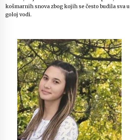
košmarnih snova zbog kojih se često budila sva u
goloj vodi.