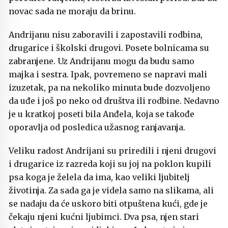
novac sada ne moraju da brinu.
Andrijanu nisu zaboravili i zapostavili rodbina,
drugarice i školski drugovi. Posete bolnicama su
zabranjene. Uz Andrijanu mogu da budu samo
majka i sestra. Ipak, povremeno se napravi mali
izuzetak, pa na nekoliko minuta bude dozvoljeno
da uđe i još po neko od društva ili rodbine. Nedavno
je u kratkoj poseti bila Anđela, koja se takođe
oporavlja od posledica užasnog ranjavanja.
Veliku radost Andrijani su priredili i njeni drugovi
i drugarice iz razreda koji su joj na poklon kupili
psa koga je želela da ima, kao veliki ljubitelj
životinja. Za sada ga je videla samo na slikama, ali
se nadaju da će uskoro biti otpuštena kući, gde je
čekaju njeni kućni ljubimci. Dva psa, njen stari