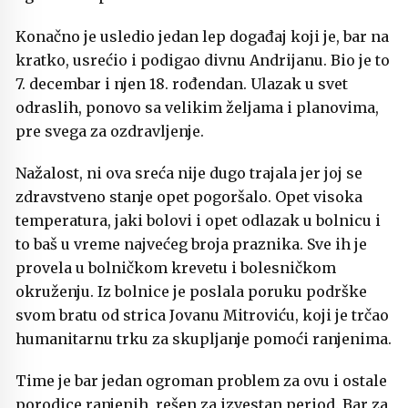
Konačno je usledio jedan lep događaj koji je, bar na
kratko, usrećio i podigao divnu Andrijanu. Bio je to
7. decembar i njen 18. rođendan. Ulazak u svet
odraslih, ponovo sa velikim željama i planovima,
pre svega za ozdravljenje.
Nažalost, ni ova sreća nije dugo trajala jer joj se
zdravstveno stanje opet pogoršalo. Opet visoka
temperatura, jaki bolovi i opet odlazak u bolnicu i
to baš u vreme najvećeg broja praznika. Sve ih je
provela u bolničkom krevetu i bolesničkom
okruženju. Iz bolnice je poslala poruku podrške
svom bratu od strica Jovanu Mitroviću, koji je trčao
humanitarnu trku za skupljanje pomoći ranjenima.
Time je bar jedan ogroman problem za ovu i ostale
porodice ranjenih, rešen za izvestan period. Bar za