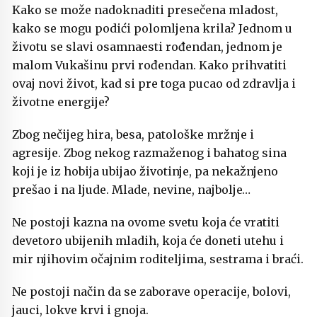
Kako se može nadoknaditi presečena mladost,
kako se mogu podići polomljena krila? Jednom u
životu se slavi osamnaesti rođendan, jednom je
malom Vukašinu prvi rođendan. Kako prihvatiti
ovaj novi život, kad si pre toga pucao od zdravlja i
životne energije?
Zbog nečijeg hira, besa, patološke mržnje i
agresije. Zbog nekog razmaženog i bahatog sina
koji je iz hobija ubijao životinje, pa nekažnjeno
prešao i na ljude. Mlade, nevine, najbolje…
Ne postoji kazna na ovome svetu koja će vratiti
devetoro ubijenih mladih, koja će doneti utehu i
mir njihovim očajnim roditeljima, sestrama i braći.
Ne postoji način da se zaborave operacije, bolovi,
jauci, lokve krvi i gnoja.