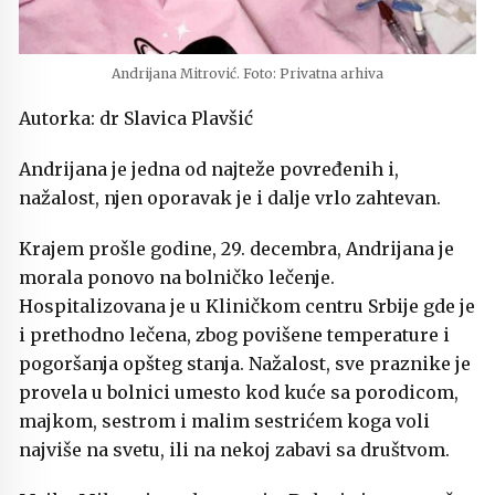
Andrijana Mitrović. Foto: Privatna arhiva
Autorka: dr Slavica Plavšić
Andrijana je jedna od najteže povređenih i,
nažalost, njen oporavak je i dalje vrlo zahtevan.
Krajem prošle godine, 29. decembra, Andrijana je
morala ponovo na bolničko lečenje.
Hospitalizovana je u Kliničkom centru Srbije gde je
i prethodno lečena, zbog povišene temperature i
pogoršanja opšteg stanja. Nažalost, sve praznike je
provela u bolnici umesto kod kuće sa porodicom,
majkom, sestrom i malim sestrićem koga voli
najviše na svetu, ili na nekoj zabavi sa društvom.