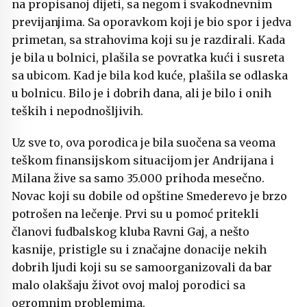
na propisanoj dijeti, sa negom i svakodnevnim
previjanjima. Sa oporavkom koji je bio spor i jedva
primetan, sa strahovima koji su je razdirali. Kada
je bila u bolnici, plašila se povratka kući i susreta
sa ubicom. Kad je bila kod kuće, plašila se odlaska
u bolnicu. Bilo je i dobrih dana, ali je bilo i onih
teških i nepodnošljivih.
Uz sve to, ova porodica je bila suočena sa veoma
teškom finansijskom situacijom jer Andrijana i
Milana žive sa samo 35.000 prihoda mesečno.
Novac koji su dobile od opštine Smederevo je brzo
potrošen na lečenje. Prvi su u pomoć pritekli
članovi fudbalskog kluba Ravni Gaj, a nešto
kasnije, pristigle su i značajne donacije nekih
dobrih ljudi koji su se samoorganizovali da bar
malo olakšaju život ovoj maloj porodici sa
ogromnim problemima.