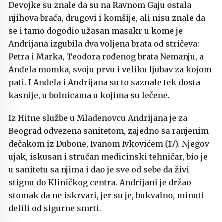
Devojke su znale da su na Ravnom Gaju ostala
njihova braća, drugovi i komšije, ali nisu znale da
se i tamo dogodio užasan masakr u kome je
Andrijana izgubila dva voljena brata od stričeva:
Petra i Marka, Teodora rođenog brata Nemanju, a
Anđela momka, svoju prvu i veliku ljubav za kojom
pati. I Anđela i Andrijana su to saznale tek dosta
kasnije, u bolnicama u kojima su lečene.
Iz Hitne službe u Mladenovcu Andrijana je za
Beograd odvezena sanitetom, zajedno sa ranjenim
dečakom iz Dubone, Ivanom Ivkovićem (17). Njegov
ujak, iskusan i stručan medicinski tehničar, bio je
u sanitetu sa njima i dao je sve od sebe da živi
stignu do Kliničkog centra. Andrijani je držao
stomak da ne iskrvari, jer su je, bukvalno, minuti
delili od sigurne smrti.