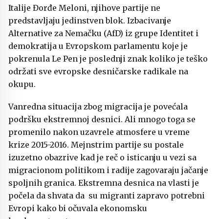
Italije Đorđe Meloni, njihove partije ne
predstavljaju jedinstven blok. Izbacivanje
Alternative za Nemačku (AfD) iz grupe Identitet i
demokratija u Evropskom parlamentu koje je
pokrenula Le Pen je poslednji znak koliko je teško
održati sve evropske desničarske radikale na
okupu.
Vanredna situacija zbog migracija je povećala
podršku ekstremnoj desnici. Ali mnogo toga se
promenilo nakon uzavrele atmosfere u vreme
krize 2015-2016. Mejnstrim partije su postale
izuzetno obazrive kad je reč o isticanju u vezi sa
migracionom politikom i radije zagovaraju jačanje
spoljnih granica. Ekstremna desnica na vlasti je
počela da shvata da su migranti zapravo potrebni
Evropi kako bi očuvala ekonomsku