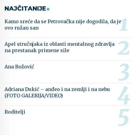
NAJČITANIJE
Kamo sreće da se Petrovačka nije dogodila, da je
ovo ružan san
Apel stručnjaka iz oblasti mentalnog zdravlja
na prestanak primene sile
Ana Božović
Adriana Dukić – anđeo i na zemlji i na nebu
(FOTO GALERIJA/VIDEO)
Roditelji