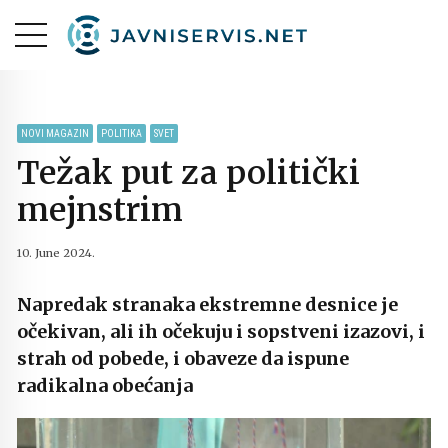
NOVI MAGAZIN
POLITIKA
SVET
Težak put za politički
mejnstrim
10. June 2024.
Napredak stranaka ekstremne desnice je
očekivan, ali ih očekuju i sopstveni izazovi, i
strah od pobede, i obaveze da ispune
radikalna obećanja