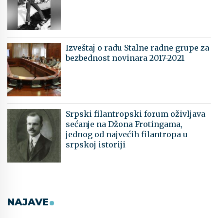
Izveštaj o radu Stalne radne grupe za
bezbednost novinara 2017-2021
Srpski filantropski forum oživljava
sećanje na Džona Frotingama,
jednog od najvećih filantropa u
srpskoj istoriji
NAJAVE