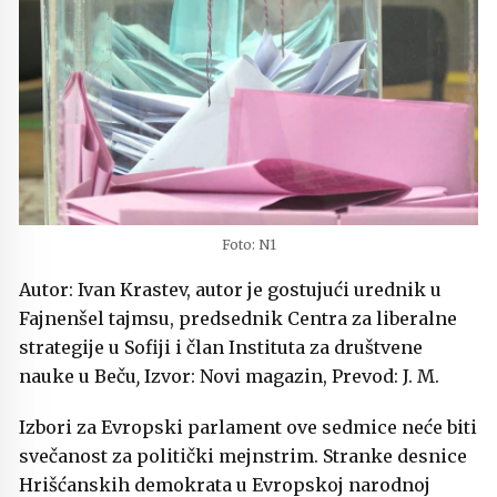
Foto: N1
Autor: Ivan Krastev, a
utor
je gostujući urednik u
Fajnenšel tajmsu, predsednik Centra za liberalne
strategije u Sofiji i član Instituta za društvene
nauke u Beču
,
Izvor: Novi magazin,
Prevod: J. M.
Izbori za Evropski parlament ove sedmice
neće biti
svečanost za politički mejnstrim. Stranke desnice
Hrišćanskih demokrata u Evropskoj narodnoj