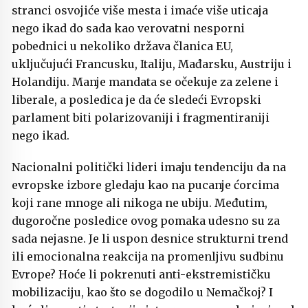
stranci osvojiće više mesta i imaće više uticaja
nego ikad do sada kao verovatni nesporni
pobednici u nekoliko država članica EU,
uključujući Francusku, Italiju, Mađarsku, Austriju i
Holandiju. Manje mandata se očekuje za zelene i
liberale, a posledica je da će sledeći Evropski
parlament biti polarizovaniji i fragmentiraniji
nego ikad.
Nacionalni politički lideri imaju tendenciju da na
evropske izbore gledaju kao na pucanje ćorcima
koji rane mnoge ali nikoga ne ubiju. Međutim,
dugoročne posledice ovog pomaka udesno su za
sada nejasne. Je li uspon desnice strukturni trend
ili emocionalna reakcija na promenljivu sudbinu
Evrope? Hoće li pokrenuti anti-ekstremističku
mobilizaciju, kao što se dogodilo u Nemačkoj? I