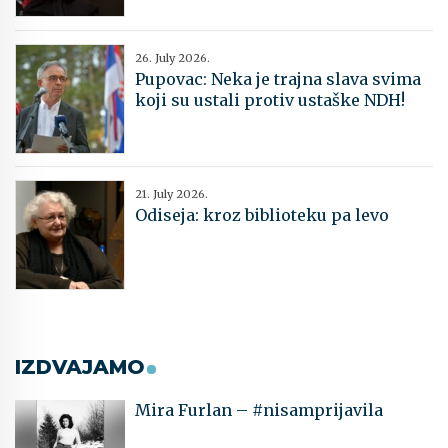
26. July 2026.
Pupovac: Neka je trajna slava svima
koji su ustali protiv ustaške NDH!
21. July 2026.
Odiseja: kroz biblioteku pa levo
IZDVAJAMO
Mira Furlan – #nisamprijavila