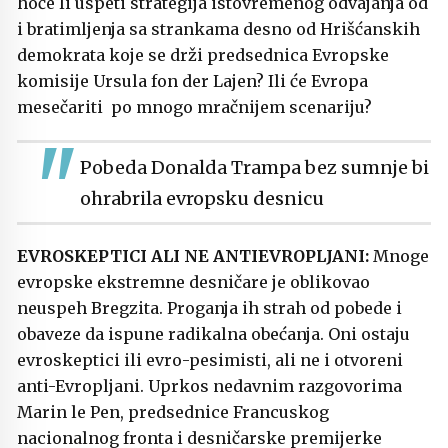
hoće li uspeti strategija istovremenog odvajanja od
i bratimljenja sa strankama desno od Hrišćanskih
demokrata koje se drži predsednica Evropske
komisije Ursula fon der Lajen? Ili će Evropa
mesečariti po mnogo mračnijem scenariju?
Pobeda Donalda Trampa bez sumnje bi
ohrabrila evropsku desnicu
EVROSKEPTICI ALI NE ANTIEVROPLJANI:
Mnoge
evropske ekstremne desničare je oblikovao
neuspeh Bregzita. Proganja ih strah od pobede i
obaveze da ispune radikalna obećanja. Oni ostaju
evroskeptici ili evro-pesimisti, ali ne i otvoreni
anti-Evropljani. Uprkos nedavnim razgovorima
Marin le Pen, predsednice Francuskog
nacionalnog fronta i desničarske premijerke