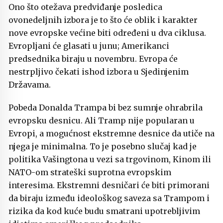
Ono što otežava predviđanje posledica
ovonedeljnih izbora je to što će oblik i karakter
nove evropske većine biti određeni u dva ciklusa.
Evropljani će glasati u junu; Amerikanci
predsednika biraju u novembru. Evropa će
nestrpljivo čekati ishod izbora u Sjedinjenim
Državama.
Pobeda Donalda Trampa bi bez sumnje ohrabrila
evropsku desnicu. Ali Tramp nije popularan u
Evropi, a mogućnost ekstremne desnice da utiče na
njega je minimalna. To je posebno slučaj kad je
politika Vašingtona u vezi sa trgovinom, Kinom ili
NATO-om strateški suprotna evropskim
interesima. Ekstremni desničari će biti primorani
da biraju između ideološkog saveza sa Trampom i
rizika da kod kuće budu smatrani upotrebljivim