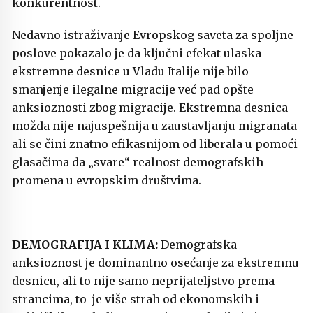
konkurentnost.
Nedavno istraživanje Evropskog saveta za spoljne
poslove pokazalo je da ključni efekat ulaska
ekstremne desnice u Vladu Italije nije bilo
smanjenje ilegalne migracije već pad opšte
anksioznosti zbog migracije. Ekstremna desnica
možda nije najuspešnija u zaustavljanju migranata
ali se čini znatno efikasnijom od liberala u pomoći
glasačima da „svare“ realnost demografskih
promena u evropskim društvima.
DEMOGRAFIJA I KLIMA:
Demografska
anksioznost je dominantno osećanje za ekstremnu
desnicu, ali to nije samo neprijateljstvo prema
strancima, to je više strah od ekonomskih i