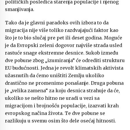
političkih posledica starenja populacije i njenog
smanjivanja.
Tako da je glavni paradoks ovih izbora to da
migracija nije više toliko razdvajajući faktor kao
što je to bio slučaj pre pet ili deset godina. Moguće
je da Evropski zeleni dogovor najviše strada usled
rastuće snage ekstremne desnice. Sukob između
dve pobune zbog „izumiranja“ će odrediti strukturu
EU budućnosti. Jedna je revolt klimatskih aktivista
užasnutih da ćemo uništiti Zemlju ukoliko
drastično ne promenimo ponašanje. Druga pobuna
je „velika zamena“ za koju desnica strahuje da će,
ukoliko se nešto hitno ne uradi u vezi sa
migracijom i brojnošću populacije, izazvati krah
evropskog načina života. Te dve pobune se
razlikuju u svemu osim što dele osećaj hitnosti.