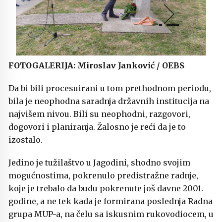
FOTOGALERIJA: Miroslav Janković / OEBS
Da bi bili procesuirani u tom prethodnom periodu,
bila je neophodna saradnja državnih institucija na
najvišem nivou. Bili su neophodni, razgovori,
dogovori i planiranja. Žalosno je reći da je to
izostalo.
Jedino je tužilaštvo u Jagodini, shodno svojim
mogućnostima, pokrenulo predistražne radnje,
koje je trebalo da budu pokrenute još davne 2001.
godine, a ne tek kada je formirana poslednja Radna
grupa MUP-a, na čelu sa iskusnim rukovodiocem, u