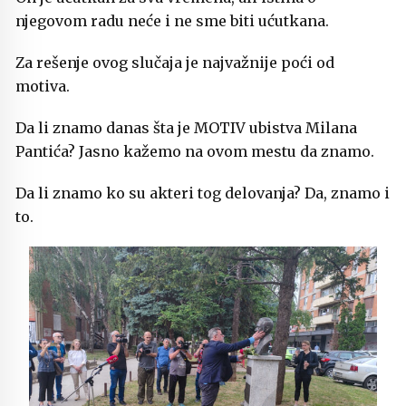
njegovom radu neće i ne sme biti ućutkana.
Za rešenje ovog slučaja je najvažnije poći od
motiva.
Da li znamo danas šta je MOTIV ubistva Milana
Pantića? Jasno kažemo na ovom mestu da znamo.
Da li znamo ko su akteri tog delovanja? Da, znamo i
to.