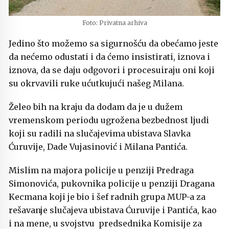
Foto: Privatna arhiva
Jedino što možemo sa sigurnošću da obećamo jeste
da nećemo odustati i da ćemo insistirati, iznova i
iznova, da se daju odgovori i procesuiraju oni koji
su okrvavili ruke ućutkujući našeg Milana.
Želeo bih na kraju da dodam da je u dužem
vremenskom periodu ugrožena bezbednost ljudi
koji su radili na slučajevima ubistava Slavka
Ćuruvije, Dade Vujasinović i Milana Pantića.
Mislim na majora policije u penziji Predraga
Simonovića, pukovnika policije u penziji Dragana
Kecmana koji je bio i šef radnih grupa MUP-a za
rešavanje slučajeva ubistava Ćuruvije i Pantića, kao
i na mene, u svojstvu predsednika Komisije za