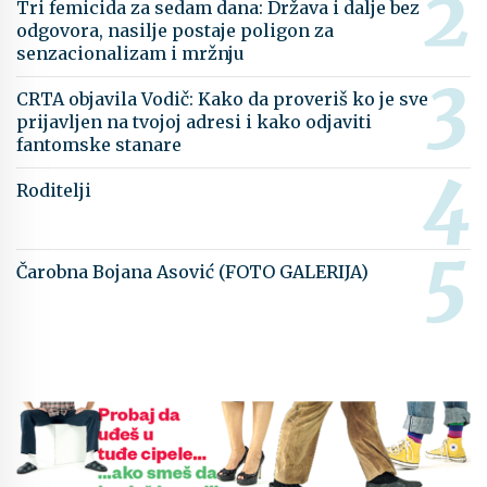
Tri femicida za sedam dana: Država i dalje bez
odgovora, nasilje postaje poligon za
senzacionalizam i mržnju
CRTA objavila Vodič: Kako da proveriš ko je sve
prijavljen na tvojoj adresi i kako odjaviti
fantomske stanare
Roditelji
Čarobna Bojana Asović (FOTO GALERIJA)