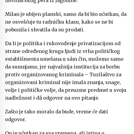
novinarskog pera iz Jagodine.
Milan je ubijen planski, samo da bi bio ućutkan, da
ne osvešćuje tu radničku klasu, kako se ne bi
pobunila i shvatila da su prodati.
Da li je politika i rukovođenje privatizacijom od
strane određenog kruga ljudi iz vrha političkog
establišmenta umešana u sâm čin, možemo samo
da sumnjamo, jer najvažnija institucija za borbu
protiv organizovanog kriminala – Tuzilaštvo za
organizovani kriminal nije imala znanja, snage,
volje i političke volje, da preuzme predmet u svoju
nadležnost i dâ odgovor na ovo pitanje.
Zašto je tako moralo da bude, vreme će dati
odgovor.
On je ućutkan za sva vremena, ali istina o