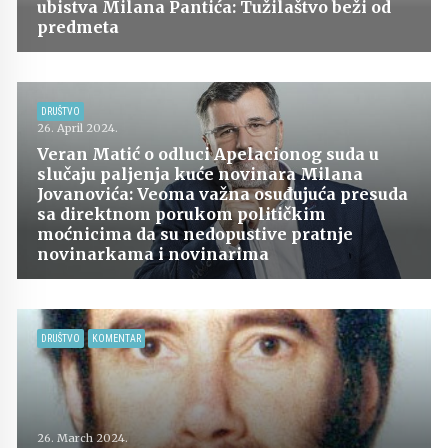
ubistva Milana Pantića: Tužilaštvo beži od
predmeta
DRUŠTVO
26. April 2024.
Veran Matić o odluci Apelacionog suda u
slučaju paljenja kuće novinara Milana
Jovanovića: Veoma važna osuđujuća presuda
sa direktnom porukom političkim
moćnicima da su nedopustive pratnje
novinarkama i novinarima
DRUŠTVO
KOMENTAR
26. March 2024.