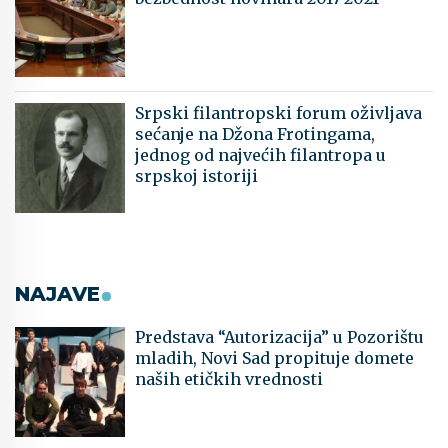
Srpski filantropski forum oživljava
sećanje na Džona Frotingama,
jednog od najvećih filantropa u
srpskoj istoriji
NAJAVE
Predstava “Autorizacija” u Pozorištu
mladih, Novi Sad propituje domete
naših etičkih vrednosti