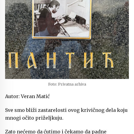
Foto: Privatna arhiva
Autor: Veran Matić
Sve smo bliži zastarelosti ovog krivičnog dela koju
mnogi očito priželjkuju.
Zato nećemo da ćutimo i čekamo da padne