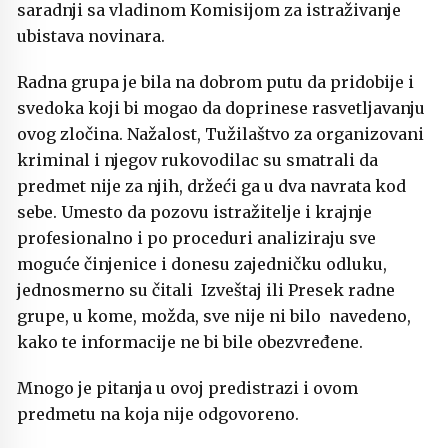
saradnji sa vladinom Komisijom za istraživanje
ubistava novinara.
Radna grupa je bila na dobrom putu da pridobije i
svedoka koji bi mogao da doprinese rasvetljavanju
ovog zločina. Nažalost, Tužilaštvo za organizovani
kriminal i njegov rukovodilac su smatrali da
predmet nije za njih, držeći ga u dva navrata kod
sebe. Umesto da pozovu istražitelje i krajnje
profesionalno i po proceduri analiziraju sve
moguće činjenice i donesu zajedničku odluku,
jednosmerno su čitali Izveštaj ili Presek radne
grupe, u kome, možda, sve nije ni bilo navedeno,
kako te informacije ne bi bile obezvređene.
Mnogo je pitanja u ovoj predistrazi i ovom
predmetu na koja nije odgovoreno.