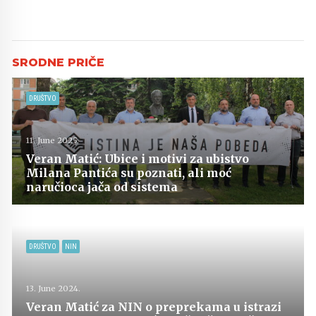
DRUŠTVO
11. June 2025.
Veran Matić: Ubice i motivi za ubistvo
Milana Pantića su poznati, ali moć
naručioca jača od sistema
DRUŠTVO
NIN
13. June 2024.
Veran Matić za NIN o preprekama u istrazi