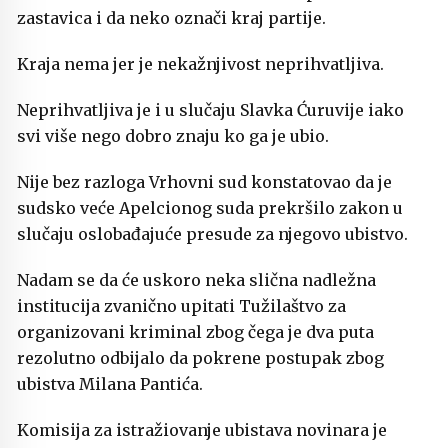
zastavica i da neko označi kraj partije.
Kraja nema jer je nekažnjivost neprihvatljiva.
Neprihvatljiva je i u slučaju Slavka Ćuruvije iako
svi više nego dobro znaju ko ga je ubio.
Nije bez razloga Vrhovni sud konstatovao da je
sudsko veće Apelcionog suda prekršilo zakon u
slučaju oslobađajuće presude za njegovo ubistvo.
Nadam se da će uskoro neka slična nadležna
institucija zvanično upitati Tužilaštvo za
organizovani kriminal zbog čega je dva puta
rezolutno odbijalo da pokrene postupak zbog
ubistva Milana Pantića.
Komisija za istražiovanje ubistava novinara je