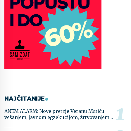
NAJČITANIJE
ANEM ALARM: Nove pretnje Veranu Matiću
vešanjem, javnom egzekucijom, žrtvovanjem…