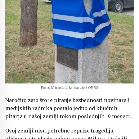
Foto: Miroslav Janković / OEBS
Naročito zato što je pitanje bezbednosti novinara i
medijskih radnika postalo jedno od ključnih
pitanja u našoj zemlji tokom poslednjih 19 meseci.
Ovoj zemlji nisu potrebne reprize tragedija,
oličene u stradanju nekog novog Milana, Dade ili