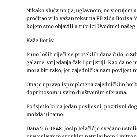
Nikako slučajno (ja, uglavnom, ne vjerujem 
pročitao vrlo važan tekst na FB zidu Borisa 
kojem smo objavili u rubrici Uvodnici naše
Kaže Boris:
Puno loših riječi se proteklih dana čulo, o S
galame, vrijeđanja čak i prijetnji. Kao da ne
mora biti tako, jer zajednička nam povijest ni
Ona je upravo isprepletena zajedničkim b
doprinosom u svim društvenim sferama.
Podsjetio bi na jedan povijesni, pozitivni dog
možda ni tamo.
Dana 5. 6. 1848. Josip Jelačić je svečano usto
pravoslavnim srpskim patrijarhom i mitropo