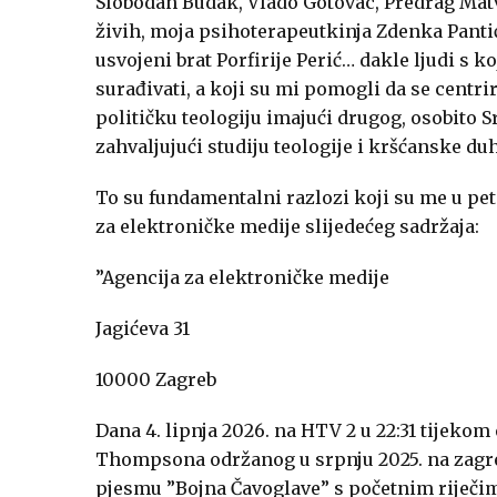
Slobodan Budak, Vlado Gotovac, Predrag Matve
živih, moja psihoterapeutkinja Zdenka Panti
usvojeni brat Porfirije Perić… dakle ljudi s k
surađivati, a koji su mi pomogli da se centri
političku teologiju imajući drugog, osobito 
zahvaljujući studiju teologije i kršćanske du
To su fundamentalni razlozi koji su me u pet
za elektroničke medije slijedećeg sadržaja:
”Agencija za elektroničke medije
Jagićeva 31
10000 Zagreb
Dana 4. lipnja 2026. na HTV 2 u 22:31 tijek
Thompsona održanog u srpnju 2025. na zagre
pjesmu ”Bojna Čavoglave” s početnim riječim