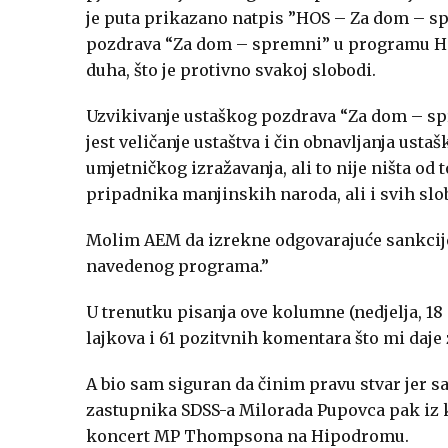
je puta prikazano natpis ”HOS – Za dom – s
pozdrava “Za dom – spremni” u programu HTV-
duha, što je protivno svakoj slobodi.
Uzvikivanje ustaškog pozdrava “Za dom – sp
jest veličanje ustaštva i čin obnavljanja ust
umjetničkog izražavanja, ali to nije ništa od 
pripadnika manjinskih naroda, ali i svih slo
Molim AEM da izrekne odgovarajuće sankcije
navedenog programa.”
U trenutku pisanja ove kolumne (nedjelja, 18 
lajkova i 61 pozitvnih komentara što mi daje
A bio sam siguran da činim pravu stvar jer s
zastupnika SDSS-a Milorada Pupovca pak iz k
koncert MP Thompsona na Hipodromu.