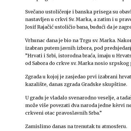
Svečano ustoličenje i banska prisega su obavl
nastavljen u crkvi Sv. Marka, a zatim i u prav
Josif Rajačić ustoličio bana, budući da je zag
Vrhunac dana je bio na Trgu sv. Marka. Nakon 
izabran putem javnih izbora, pod predsjedan
”Hrvati i Srbi, istorodna braća, imaju u Hrva
od Sabora do crkve sv. Marka nosio srpskog p
Zgrada u kojoj je zasjedao prvi izabrani hrva
kazalište, danas zgrada Gradske skupštine.
U gradu je vladalo svenarodno veselje, a tad
može više povezati dva naroda jedne kèrvi ne
crkveni otac pravoslavnih Srba.”
Zamislimo danas na trenutak tu atmosferu.