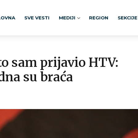
LOVNA
SVE VESTI
MEDIJI
REGION
SEKCIJE
to sam prijavio HTV:
odna su braća