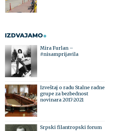
IZDVAJAMO
Mira Furlan –
#nisamprijavila
Izveštaj o radu Stalne radne
grupe za bezbednost
novinara 2017-2021
Srpski filantropski forum