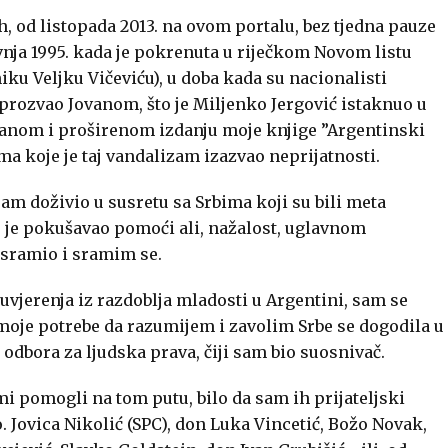
, od listopada 2013. na ovom portalu, bez tjedna pauze
ravnja 1995. kada je pokrenuta u riječkom Novom listu
ku Veljku Vičeviću), u doba kada su nacionalisti
u, prozvao Jovanom, što je Miljenko Jergović istaknuo u
ranom i proširenom izdanju moje knjige ”Argentinski
ma koje je taj vandalizam izazvao neprijatnosti.
 sam doživio u susretu sa Srbima koji su bili meta
o je pokušavao pomoći ali, nažalost, uglavnom
 sramio i sramim se.
uvjerenja iz razdoblja mladosti u Argentini, sam se
moje potrebe da razumijem i zavolim Srbe se dogodila u
bora za ljudska prava, čiji sam bio suosnivač.
i pomogli na tom putu, bilo da sam ih prijateljski
. Jovica Nikolić (SPC), don Luka Vincetić, Božo Novak,