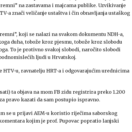
premni” na zastavama i majcama publike. Uzvikivanje
a znači veličanje ustaštva i čin obnavljanja ustaškog
remni”, koji se nalazi na svakom dokumentu NDH-a,
aškoga duha, tobože kroz pjesmu, tobože kroz slobodu
toga. To je protivno svakoj slobodi, naročito slobodi
bodnomislećih ljudi u Hrvatskoj.
 HTV-u, ravnatelju HRT-a i odgovarajućim urednicima
sati) ta objava na mom FB zidu registrira preko 1.200
 za pravo kazati da sam postupio ispravno.
am se u prijavi AEM-u koristio riječima saborskog
omentara kojim je prof. Pupovac popratio lanjski