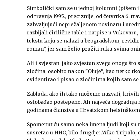
Simbolički sam se u jednoj kolumni (pišem ih
od travnja 1995., preciznije, od četvrtka 6. t
zahvaljujući neprežaljenom novinaru i uredni
razbijali ćirilične table i natpise u Vukovar
tekstu koju se nalazi u beogradskom, revidi
roman”, jer sam želio pružiti ruku svima oni
Ali i svjestan, jako svjestan svega onoga što
zločina, osobito nakon ”Oluje”, kao netko tk
evidentirao i pisao o zločinima kojih sam se
Zabluda, ako ih tako možemo nazvati, krivih 
oslobađao postepeno. Ali najveća dogradnja 
godinama članstva u Hrvatskom helsinškom od
Spomenut ću samo neka imena ljudi koji su m
susretao u HHO, bilo drugdje: Miko Tripalo, o