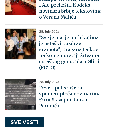
i Alo prekršili Kodeks
novinara Srbije tekstovima
o Veranu Matiću
28. July 2026.
"Sve je manje onih kojima
je ustaški pozdrav
sramota", Dragana Jeckov
na komemoraciji žrtvama
ustaškog genocida u Glini
(FOTO)
28. July 2026.
Deveti put srušena
spomen-ploča novinarima
Đuru Slavuju i Ranku
Pereniću
SVE VESTI