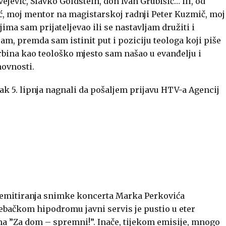
jević, Slavko Goldstein, don Ivan Grubišić… ili, od
ć, moj mentor na magistarskoj radnji Peter Kuzmič, moj
ojima sam prijateljevao ili se nastavljam družiti i
ram, premda sam istinit put i poziciju teologa koji piše
Srbina kao teološko mjesto sam našao u evanđelju i
hovnosti.
ak 5. lipnja nagnali da pošaljem prijavu HTV-a Agencij
om emitiranja snimke koncerta Marka Perkovića
bačkom hipodromu javni servis je pustio u eter
a ”Za dom – spremni!”. Inače, tijekom emisije, mnogo