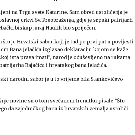
jeni na Trgu svete Katarine. Sam obred ustoličenja je
oslavnoj crkvi Sv. Preobraženja, gdje je srpski patrijarh
rebački biskup Juraj Haulik bio spriječen.
što je Hrvatski sabor koji je tad po prvi put u povijesti
jem Bana Jelačića izglasao deklaraciju kojom se kaže
tskoj ista prava imati”, narod je oduševljeno na rukama
atrijarha Rajačića i hrvatskog bana Jelačića.
tski narodni sabor je u to vrijeme bila Stankovićevo
ašnje novine su o tom svečanom trenutku pisale ”Što
go da zajedničkog bana iz hrvatskih zemalja ustoliči