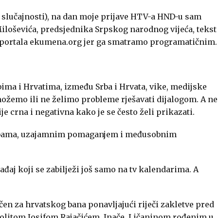
u slučajnosti), na dan moje prijave HTV-a HND-u sam
Miloševića, predsjednika Srpskog narodnog vijeća, tekst
g portala ekumena.org jer ga smatramo programatičnim.
rbima i Hrvatima, između Srba i Hrvata, vike, medijske
 možemo ili ne želimo probleme rješavati dijalogom. A ne
je crna i negativna kako je se često želi prikazati.
orbama, uzajamnim pomaganjem i međusobnim
ađaj koji se zabilježi još samo na tv kalendarima. A
ličen za hrvatskog bana ponavljajući riječi zakletve pred
litom Josifom Rajačićem. Inače, Ličaninom rođenim u