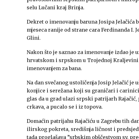
selu Lučani kraj Brinja.
Dekret o imenovanju baruna Josipa Jelačića b
mjeseca ranije od strane cara Ferdinanda I. J
Glini.
Nakon što je saznao za imenovanje izdao je uz 
hrvatskom i srpskom u Trojednoj Kraljevini D
imenovanjem za bana.
Na dan svečanog ustoličenja Josip Jelačić je 
konjice i serežana koji su graničari i carini
glas da u grad ulazi srpski patrijarh Rajači
crkava, a pucalo se i iz topova.
Domaćin patrijahu Rajačiću u Zagrebu tih dan
ilirskog pokreta, središnja ličnost i predsj
tada proglašava ”srbskim obščestvom sv. pre