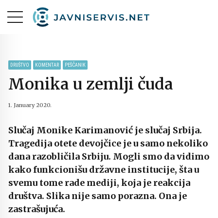
DRUŠTVO
KOMENTAR
PEŠČANIK
Monika u zemlji čuda
1. January 2020.
Slučaj Monike Karimanović je slučaj Srbija.
Tragedija otete devojčice je u samo nekoliko
dana razobličila Srbiju. Mogli smo da vidimo
kako funkcionišu državne institucije, šta u
svemu tome rade mediji, koja je reakcija
društva. Slika nije samo porazna. Ona je
zastrašujuća.