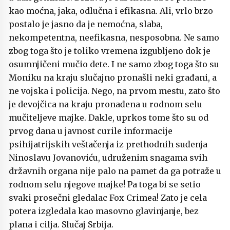
kao moćna, jaka, odlučna i efikasna. Ali, vrlo brzo
postalo je jasno da je nemoćna, slaba,
nekompetentna, neefikasna, nesposobna. Ne samo
zbog toga što je toliko vremena izgubljeno dok je
osumnjičeni mučio dete. I ne samo zbog toga što su
Moniku na kraju slučajno pronašli neki građani, a
ne vojska i policija. Nego, na prvom mestu, zato što
je devojčica na kraju pronađena u rodnom selu
mučiteljeve majke. Dakle, uprkos tome što su od
prvog dana u javnost curile informacije
psihijatrijskih veštačenja iz prethodnih suđenja
Ninoslavu Jovanoviću, udruženim snagama svih
državnih organa nije palo na pamet da ga potraže u
rodnom selu njegove majke! Pa toga bi se setio
svaki prosečni gledalac Fox Crimea! Zato je cela
potera izgledala kao masovno glavinjanje, bez
plana i cilja. Slučaj Srbija.