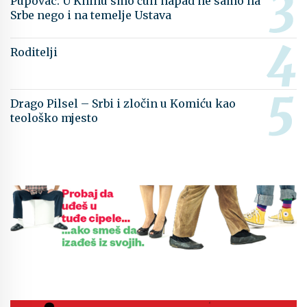
Pupovac: U Kninu smo čuli napad ne samo na
Srbe nego i na temelje Ustava
Roditelji
Drago Pilsel – Srbi i zločin u Komiću kao
teološko mjesto