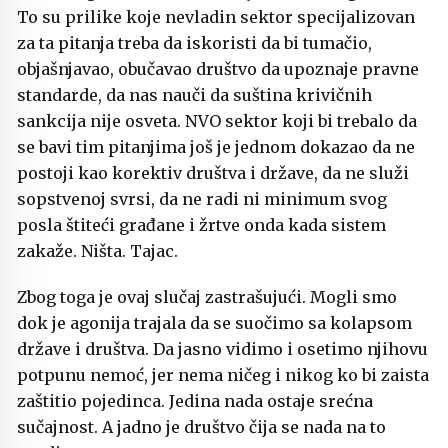
To su prilike koje nevladin sektor specijalizovan
za ta pitanja treba da iskoristi da bi tumačio,
objašnjavao, obučavao društvo da upoznaje pravne
standarde, da nas nauči da suština krivičnih
sankcija nije osveta. NVO sektor koji bi trebalo da
se bavi tim pitanjima još je jednom dokazao da ne
postoji kao korektiv društva i države, da ne služi
sopstvenoj svrsi, da ne radi ni minimum svog
posla štiteći građane i žrtve onda kada sistem
zakaže. Ništa. Tajac.
Zbog toga je ovaj slučaj zastrašujući. Mogli smo
dok je agonija trajala da se suočimo sa kolapsom
države i društva. Da jasno vidimo i osetimo njihovu
potpunu nemoć, jer nema ničeg i nikog ko bi zaista
zaštitio pojedinca. Jedina nada ostaje srećna
sučajnost. A jadno je društvo čija se nada na to