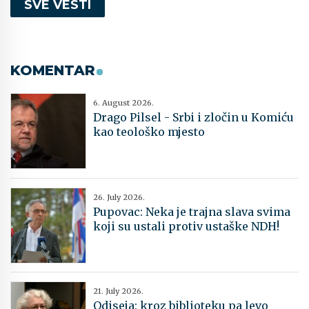
SVE VESTI
KOMENTAR
6. August 2026.
Drago Pilsel - Srbi i zločin u Komiću
kao teološko mjesto
26. July 2026.
Pupovac: Neka je trajna slava svima
koji su ustali protiv ustaške NDH!
21. July 2026.
Odiseja: kroz biblioteku pa levo