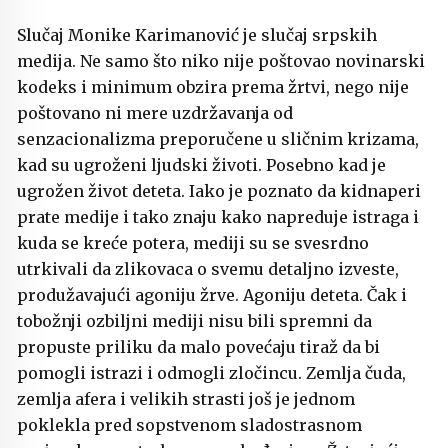
Slučaj Monike Karimanović je slučaj srpskih
medija. Ne samo što niko nije poštovao novinarski
kodeks i minimum obzira prema žrtvi, nego nije
poštovano ni mere uzdržavanja od
senzacionalizma preporučene u sličnim krizama,
kad su ugroženi ljudski životi. Posebno kad je
ugrožen život deteta. Iako je poznato da kidnaperi
prate medije i tako znaju kako napreduje istraga i
kuda se kreće potera, mediji su se svesrdno
utrkivali da zlikovaca o svemu detaljno izveste,
produžavajući agoniju žrve. Agoniju deteta. Čak i
tobožnji ozbiljni mediji nisu bili spremni da
propuste priliku da malo povećaju tiraž da bi
pomogli istrazi i odmogli zločincu. Zemlja čuda,
zemlja afera i velikih strasti još je jednom
poklekla pred sopstvenom sladostrasnom