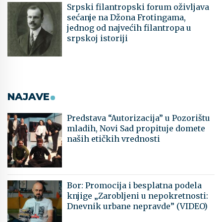
Srpski filantropski forum oživljava
sećanje na Džona Frotingama,
jednog od najvećih filantropa u
srpskoj istoriji
NAJAVE
Predstava “Autorizacija” u Pozorištu
mladih, Novi Sad propituje domete
naših etičkih vrednosti
Bor: Promocija i besplatna podela
knjige „Zarobljeni u nepokretnosti:
Dnevnik urbane nepravde” (VIDEO)