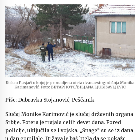
Kuća u Pasjači u kojoj je pronadjena oteta dvanaestogodišnja Monika
Karimanović. Foto: BETAPHOTO/BILJANA LJUBISAVLJEVIC
Piše: Dubravka Stojanović, Peščanik
Slučaj Monike Karimović je slučaj državnih organa
Srbije. Potera je trajala celih devet dana. Pored
policije, uključila se i vojska. „Snage“ su se iz dana
u dan gomilale. Država je baš htela da se pokaže