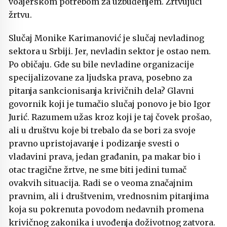
voajerskom potrebom za uzbuđenjem. Žrtvujući
žrtvu.
Slučaj Monike Karimanović je slučaj nevladinog
sektora u Srbiji. Jer, nevladin sektor je ostao nem.
Po običaju. Gde su bile nevladine organizacije
specijalizovane za ljudska prava, posebno za
pitanja sankcionisanja krivičnih dela? Glavni
govornik koji je tumačio slučaj ponovo je bio Igor
Jurić. Razumem užas kroz koji je taj čovek prošao,
ali u društvu koje bi trebalo da se bori za svoje
pravno upristojavanje i podizanje svesti o
vladavini prava, jedan građanin, pa makar bio i
otac tragične žrtve, ne sme biti jedini tumač
ovakvih situacija. Radi se o veoma značajnim
pravnim, ali i društvenim, vrednosnim pitanjima
koja su pokrenuta povodom nedavnih promena
krivičnog zakonika i uvođenja doživotnog zatvora.