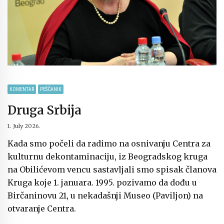
KOMENTAR
PEŠČANIK
Druga Srbija
1. July 2026.
Kada smo počeli da radimo na osnivanju Centra za
kulturnu dekontaminaciju, iz Beogradskog kruga
na Obilićevom vencu sastavljali smo spisak članova
Kruga koje 1. januara. 1995. pozivamo da dođu u
Birčaninovu 21, u nekadašnji Museo (Paviljon) na
otvaranje Centra.