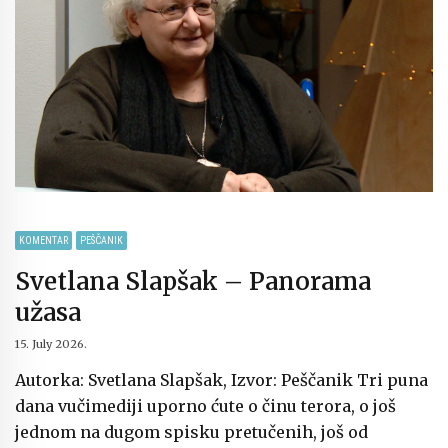
KOMENTAR
PEŠČANIK
Svetlana Slapšak – Panorama
užasa
15. July 2026.
Autorka: Svetlana Slapšak, Izvor: Peščanik Tri puna
dana vučimediji uporno ćute o činu terora, o još
jednom na dugom spisku pretučenih, još od