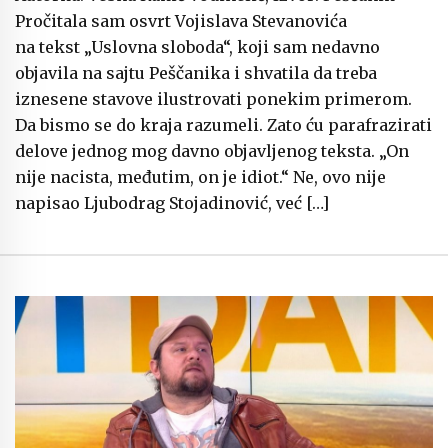
Pročitala sam osvrt Vojislava Stevanovića
na tekst „Uslovna sloboda“, koji sam nedavno
objavila na sajtu Peščanika i shvatila da treba
iznesene stavove ilustrovati ponekim primerom.
Da bismo se do kraja razumeli. Zato ću parafrazirati
delove jednog mog davno objavljenog teksta. „On
nije nacista, međutim, on je idiot.“ Ne, ovo nije
napisao Ljubodrag Stojadinović, već […]