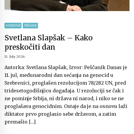
KOMENTAR
PEŠČANIK
Svetlana Slapšak – Kako
preskočiti dan
11. July 2026.
Autorka: Svetlana Slapšak, Izvor: Peščanik Danas je
11. jul, međunarodni dan sećanja na genocid u
Srebrenici, proglašen rezolucijom 78/282 UN, pred
tridesetogodišnjicu događaja. U rezoluciji se čak i
ne pominje Srbija, ni država ni narod, i niko se ne
proglašava genocidnim. Ostaje da je na osnovu laži
diktator prvo proglasio sebe državom, a zatim
premašio […]