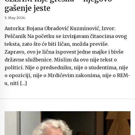
gašenje jeste
5. May 2026.
Autorka: Bojana Obradović Kuzminović, Izvor:
Peščanik Na početku se izvinjavam čitaocima ovog
teksta, zato što će biti ličan, možda previše.
Zapravo, ovo je lična ispovest jedne majke i bivše
državne službenice. Mislim da ovo nije tekst o
politici. Nije o predsedniku, nije o studentima, nije
o opoziciji, nije o Mrdićevim zakonima, nije o REM-
u, niti […]