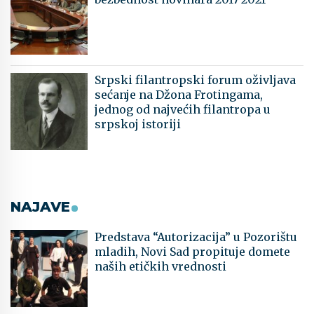
Srpski filantropski forum oživljava
sećanje na Džona Frotingama,
jednog od najvećih filantropa u
srpskoj istoriji
NAJAVE
Predstava “Autorizacija” u Pozorištu
mladih, Novi Sad propituje domete
naših etičkih vrednosti