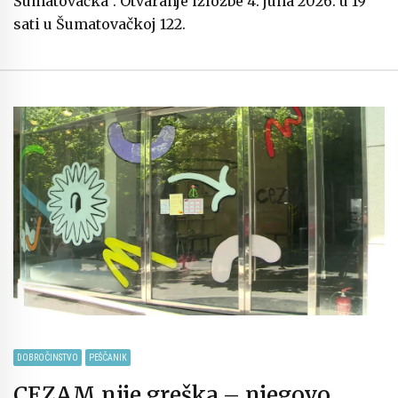
Šumatovačka“. Otvaranje izložbe 4. juna 2026. u 19
sati u Šumatovačkoj 122.
DOBROČINSTVO
PEŠČANIK
CEZAM nije greška – njegovo