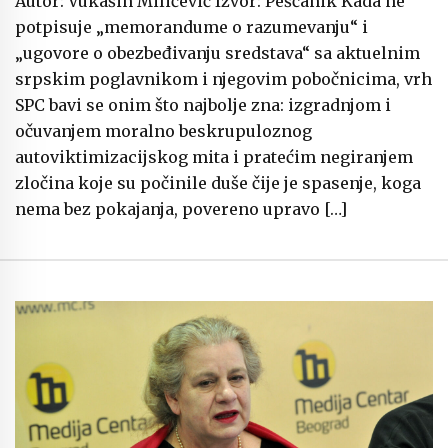
Autor: Vukašin Milićević Izvor: Peščanik Kada ne
potpisuje „memorandume o razumevanju“ i
„ugovore o obezbeđivanju sredstava“ sa aktuelnim
srpskim poglavnikom i njegovim pobočnicima, vrh
SPC bavi se onim što najbolje zna: izgradnjom i
očuvanjem moralno beskrupuloznog
autoviktimizacijskog mita i pratećim negiranjem
zločina koje su počinile duše čije je spasenje, koga
nema bez pokajanja, povereno upravo […]