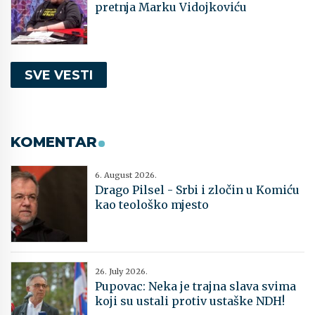
pretnja Marku Vidojkoviću
SVE VESTI
KOMENTAR
6. August 2026.
Drago Pilsel - Srbi i zločin u Komiću
kao teološko mjesto
26. July 2026.
Pupovac: Neka je trajna slava svima
koji su ustali protiv ustaške NDH!