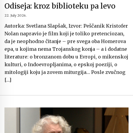
Odiseja: kroz biblioteku pa levo
22. July 2026.
Autorka: Svetlana Slapšak, Izvor: Peščanik Kristofer
Nolan napravio je film koji je toliko pretenciozan,
da je neophodno čitanje – pre svega oba Homerova
epa, u kojima nema Trojanskog konja – a i dodatne
literature: o bronzanom dobu u Evropi, o mikenskoj
kulturi, o Indoevropljanima, o epskoj poeziji, o
mitologiji koju ja zovem miturgija… Posle zvučnog
[…]