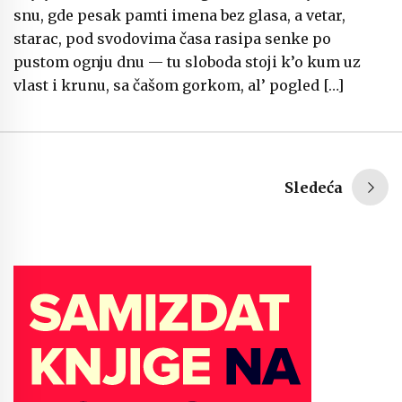
snu, gde pesak pamti imena bez glasa, a vetar,
starac, pod svodovima časa rasipa senke po
pustom ognju dnu — tu sloboda stoji k’o kum uz
vlast i krunu, sa čašom gorkom, al’ pogled […]