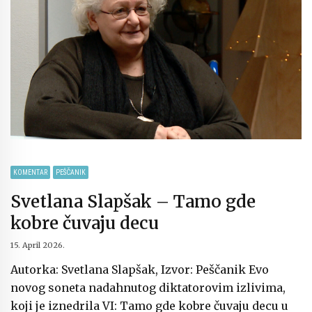
KOMENTAR
PEŠČANIK
Svetlana Slapšak – Tamo gde
kobre čuvaju decu
15. April 2026.
Autorka: Svetlana Slapšak, Izvor: Peščanik Evo
novog soneta nadahnutog diktatorovim izlivima,
koji je iznedrila VI: Tamo gde kobre čuvaju decu u