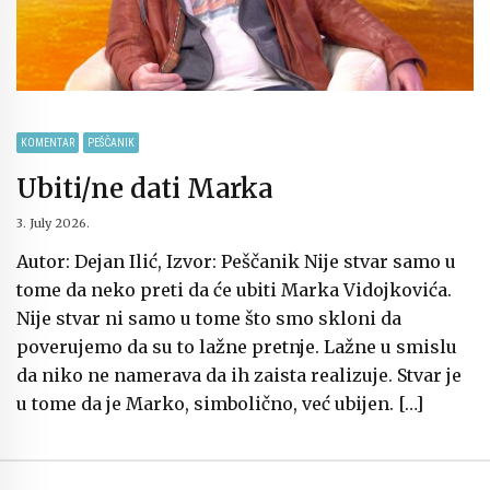
KOMENTAR
PEŠČANIK
Ubiti/ne dati Marka
3. July 2026.
Autor: Dejan Ilić, Izvor: Peščanik Nije stvar samo u
tome da neko preti da će ubiti Marka Vidojkovića.
Nije stvar ni samo u tome što smo skloni da
poverujemo da su to lažne pretnje. Lažne u smislu
da niko ne namerava da ih zaista realizuje. Stvar je
u tome da je Marko, simbolično, već ubijen. […]