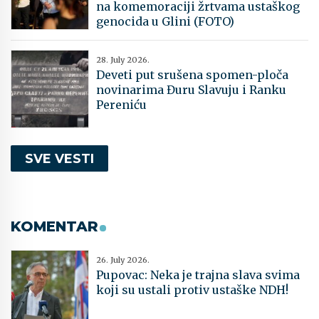
na komemoraciji žrtvama ustaškog
genocida u Glini (FOTO)
28. July 2026.
Deveti put srušena spomen-ploča
novinarima Đuru Slavuju i Ranku
Pereniću
SVE VESTI
KOMENTAR
26. July 2026.
Pupovac: Neka je trajna slava svima
koji su ustali protiv ustaške NDH!