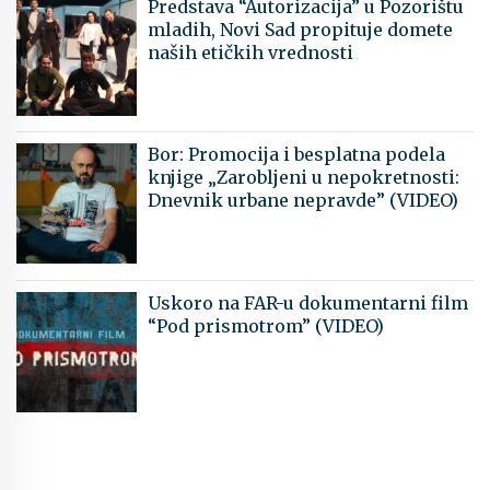
Predstava “Autorizacija” u Pozorištu
mladih, Novi Sad propituje domete
naših etičkih vrednosti
Bor: Promocija i besplatna podela
knjige „Zarobljeni u nepokretnosti:
Dnevnik urbane nepravde” (VIDEO)
Uskoro na FAR-u dokumentarni film
“Pod prismotrom” (VIDEO)