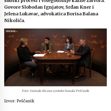
sudski procesi i višegodišnje kazne zatvora.
Govore Slobodan Ignjatov, Srđan Kner i
Jelena Lukavac, advokatica Borisa Balana
Nikolića.
Foto: Snimak ekrana youtube kanala Peščanik
Izvor: Peščanik