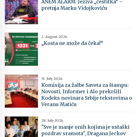
ANEM ALARM: Jeziva „čestitka“ –
pretnja Marku Vidojkoviću
2. August 2026.
„Kosta ne može da čeka!“
31. July 2026.
Komisija za žalbe Saveta za štampu:
Novosti, Informer i Alo prekršili
Kodeks novinara Srbije tekstovima o
Veranu Matiću
28. July 2026.
"Sve je manje onih kojima je ustaški
pozdrav sramota", Dragana Jeckov