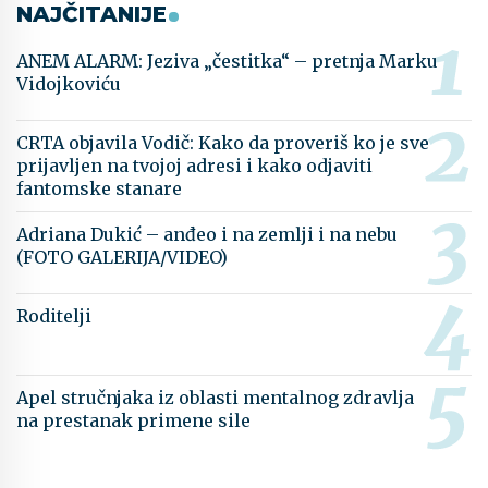
NAJČITANIJE
ANEM ALARM: Jeziva „čestitka“ – pretnja Marku
Vidojkoviću
CRTA objavila Vodič: Kako da proveriš ko je sve
prijavljen na tvojoj adresi i kako odjaviti
fantomske stanare
Adriana Dukić – anđeo i na zemlji i na nebu
(FOTO GALERIJA/VIDEO)
Roditelji
Apel stručnjaka iz oblasti mentalnog zdravlja
na prestanak primene sile