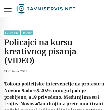
FOTO/VIDEO
PEŠČANIK
Policajci na kursu
kreativnog pisanja
(VIDEO)
13. October 2025.
Tokom policijske intervencije na protestu u
Novom Sadu 5.9.2025. mnogo ljudi je
prebijeno, a 19 privedeno. Među njima su i
trojica Novosađana kojima prete montirani