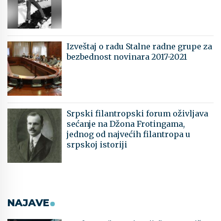
Izveštaj o radu Stalne radne grupe za
bezbednost novinara 2017-2021
Srpski filantropski forum oživljava
sećanje na Džona Frotingama,
jednog od najvećih filantropa u
srpskoj istoriji
NAJAVE