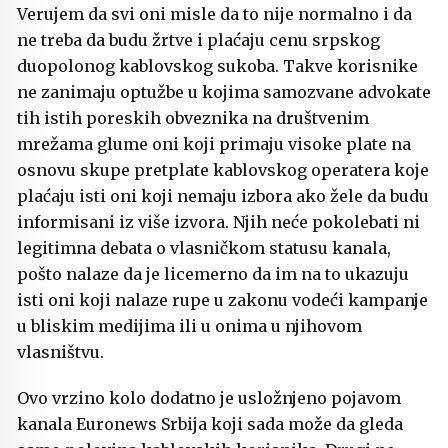
Verujem da svi oni misle da to nije normalno i da
ne treba da budu žrtve i plaćaju cenu srpskog
duopolonog kablovskog sukoba. Takve korisnike
ne zanimaju optužbe u kojima samozvane advokate
tih istih poreskih obveznika na društvenim
mrežama glume oni koji primaju visoke plate na
osnovu skupe pretplate kablovskog operatera koje
plaćaju isti oni koji nemaju izbora ako žele da budu
informisani iz više izvora. Njih neće pokolebati ni
legitimna debata o vlasničkom statusu kanala,
pošto nalaze da je licemerno da im na to ukazuju
isti oni koji nalaze rupe u zakonu vodeći kampanje
u bliskim medijima ili u onima u njihovom
vlasništvu.
Ovo vrzino kolo dodatno je usložnjeno pojavom
kanala Euronews Srbija koji sada može da gleda