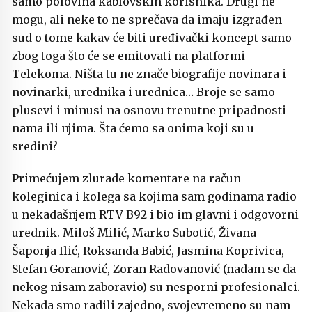
samo polovina kablovskih korisnika. Drugi ne
mogu, ali neke to ne sprečava da imaju izgrađen
sud o tome kakav će biti uređivački koncept samo
zbog toga što će se emitovati na platformi
Telekoma. Ništa tu ne znače biografije novinara i
novinarki, urednika i urednica… Broje se samo
plusevi i minusi na osnovu trenutne pripadnosti
nama ili njima. Šta ćemo sa onima koji su u
sredini?
Primećujem zlurade komentare na račun
koleginica i kolega sa kojima sam godinama radio
u nekadašnjem RTV B92 i bio im glavni i odgovorni
urednik. Miloš Milić, Marko Subotić, Živana
Šaponja Ilić, Roksanda Babić, Jasmina Koprivica,
Stefan Goranović, Zoran Radovanović (nadam se da
nekog nisam zaboravio) su nesporni profesionalci.
Nekada smo radili zajedno, svojevremeno su nam