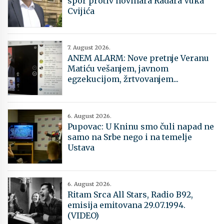
spor protiv novinara Radara Vuka
Cvijića
7. August 2026.
ANEM ALARM: Nove pretnje Veranu
Matiću vešanjem, javnom
egzekucijom, žrtvovanjem...
6. August 2026.
Pupovac: U Kninu smo čuli napad ne
samo na Srbe nego i na temelje
Ustava
6. August 2026.
Ritam Srca All Stars, Radio B92,
emisija emitovana 29.07.1994.
(VIDEO)