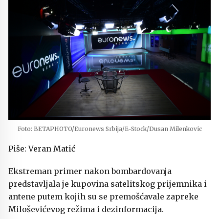
Foto: BETAPHOTO/Euronews Srbija/E-Stock/Dusan Milenkovic
Piše: Veran Matić
Ekstreman primer nakon bombardovanja
predstavljala je kupovina satelitskog prijemnika i
antene putem kojih su se premošćavale zapreke
Miloševićevog režima i dezinformacija.