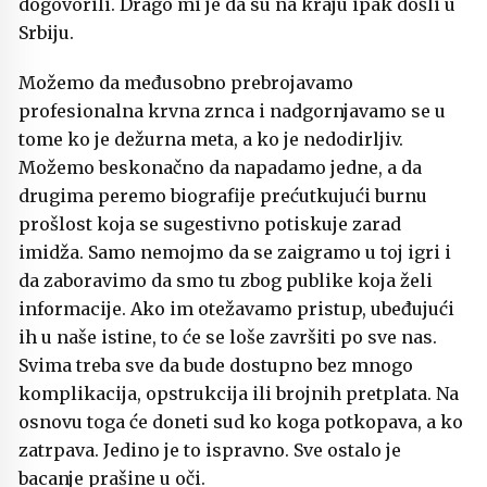
dogovorili. Drago mi je da su na kraju ipak došli u
Srbiju.
Možemo da međusobno prebrojavamo
profesionalna krvna zrnca i nadgornjavamo se u
tome ko je dežurna meta, a ko je nedodirljiv.
Možemo beskonačno da napadamo jedne, a da
drugima peremo biografije prećutkujući burnu
prošlost koja se sugestivno potiskuje zarad
imidža. Samo nemojmo da se zaigramo u toj igri i
da zaboravimo da smo tu zbog publike koja želi
informacije. Ako im otežavamo pristup, ubeđujući
ih u naše istine, to će se loše završiti po sve nas.
Svima treba sve da bude dostupno bez mnogo
komplikacija, opstrukcija ili brojnih pretplata. Na
osnovu toga će doneti sud ko koga potkopava, a ko
zatrpava. Jedino je to ispravno. Sve ostalo je
bacanje prašine u oči.