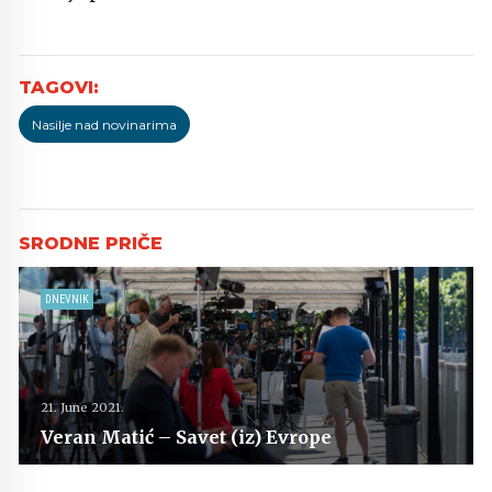
Nasilje nad novinarima
DNEVNIK
21. June 2021.
Veran Matić – Savet (iz) Evrope