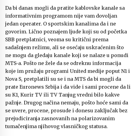
Da bi danas mogli da pratite kablovske kanale sa
informativnim programom nije vam dovoljan
jedan operater. O sportskim kanalima da i ne
govorim. Lično poznajem ljude koji su od početka
SBB pretplatnici, veoma su kritični prema
sadašnjem režimu, ali se osećaju uskraćenim što
ne mogu da gledaju kanale koji se nalaze u ponudi
MTS-a. Pošto ne žele da se odreknu informacija
koje im pružaju programi United medije poput N1 i
Nova S, pretplatili su se i na MTS da bi mogli da
prate Euronews Srbija i da vide i sami procene da li
su K1, Kurir TV ili TV Tanjug vredni bilo kakve
pažnje. Drugog načina nemaju, pošto hoće sami da
se uvere, procene, prosude i donesu zaključak bez
prejudiciranja zasnovanih na polarizovanim
tumačenjima njihovog vlasničkog statusa.