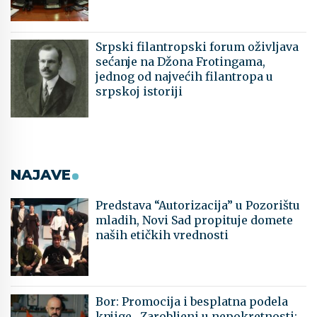
Srpski filantropski forum oživljava
sećanje na Džona Frotingama,
jednog od najvećih filantropa u
srpskoj istoriji
NAJAVE
Predstava “Autorizacija” u Pozorištu
mladih, Novi Sad propituje domete
naših etičkih vrednosti
Bor: Promocija i besplatna podela
knjige „Zarobljeni u nepokretnosti: