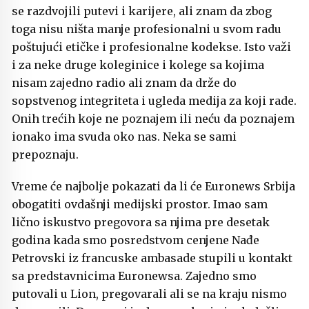
se razdvojili putevi i karijere, ali znam da zbog
toga nisu ništa manje profesionalni u svom radu
poštujući etičke i profesionalne kodekse. Isto važi
i za neke druge koleginice i kolege sa kojima
nisam zajedno radio ali znam da drže do
sopstvenog integriteta i ugleda medija za koji rade.
Onih trećih koje ne poznajem ili neću da poznajem
ionako ima svuda oko nas. Neka se sami
prepoznaju.
Vreme će najbolje pokazati da li će Euronews Srbija
obogatiti ovdašnji medijski prostor. Imao sam
lično iskustvo pregovora sa njima pre desetak
godina kada smo posredstvom cenjene Nađe
Petrovski iz francuske ambasade stupili u kontakt
sa predstavnicima Euronewsa. Zajedno smo
putovali u Lion, pregovarali ali se na kraju nismo