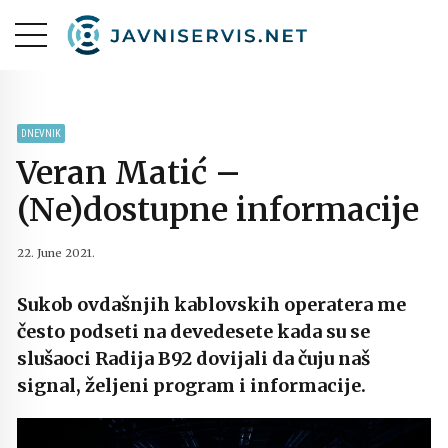
DNEVNIK
Veran Matić –
(Ne)dostupne informacije
22. June 2021.
Sukob ovdašnjih kablovskih operatera me
često podseti na devedesete kada su se
slušaoci Radija B92 dovijali da čuju naš
signal, željeni program i informacije.