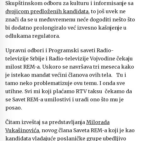
Skupštinskom odboru za kulturu i informisanje sa
dvojicom predloženih kandidata
, to još uvek ne
znači da se u međuvremenu neće dogoditi nešto što
bi dodatno prolongiralo već izvesno kašnjenje u
odlukama regulatora.
Upravni odbori i Programski saveti Radio-
televizije Srbije i Radio-televizije Vojvodine čekaju
milost REM-a. Uskoro se navršava tri meseca kako
je istekao mandat većini članova ovih tela. Tu i
tamo neko problematizuje ovu temu. I onda sve
utihne. Svi mi koji plaćamo RTV taksu čekamo da
se Savet REM-a umilostivi i uradi ono što mu je
posao.
Čitam izveštaj sa predstavljanja
Milorada
Vukašinovića
, novog člana Saveta REM-a koji je kao
kandidata vladajuće poslaničke grupe ubedljivo