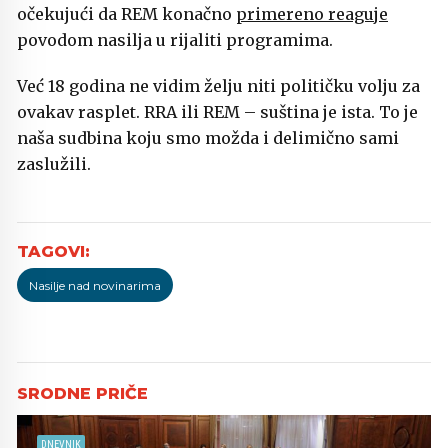
očekujući da REM konačno
primereno reaguje
povodom nasilja u rijaliti programima.
Već 18 godina ne vidim želju niti političku volju za
ovakav rasplet. RRA ili REM – suština je ista. To je
naša sudbina koju smo možda i delimično sami
zaslužili.
Nasilje nad novinarima
DNEVNIK