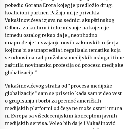
pobedio Gorana Erora kojeg je predložio drugi
koalicioni partner. Pažnju mi je privukla
Vukašinovićeva izjava na sednici skupštinskog
Odbora za kulturu i informisanje na kojem je
između ostalog rekao da je „neophodno
unapređenje i usvajanje novih zakonskih rešenja
kojima bi se unapredila i regulisala tematika koja
se odnosi na rad pružalaca medijskih usluga i time
zaštitila novinarska profesija od procesa medijske
globalizacije“.
Vukašinovićevog straha od “procesa medijske
globalizacije” sam se prisetio kada sam video vest
o grupisanju i
borbi za premoć
američkih
medijskih platformi od čega ne može ostati imuna
ni Evropa sa višedecenijskim konceptom javnih
medijskih servisa. Voleo bih da je i Vukašinović