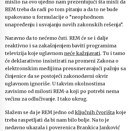
mislio na ovo ujedno nam prezentujući šta misli da
REM treba da radi po tom pitanju a da to ne bude
upakovano u formulacije o “neophodnom
unapređenju i usvajanju novih zakonskih rešenja”.
Naravno da to nećemo čuti. REM će se i dalje
reaktivno i sa zakašnjenjem baviti programima
televizija koje uglavnom
neće kažnjavati
. Tu i tamo
će deklarativno insistirati na promeni Zakona o
elektronskim medijima preusmeravajući pažnju sa
činjenice da se postojeći zakonodavni okvir
uglavnom ignoriše. U takvim okolnostima
zavisimo od milosti REM-a koji po potrebi nema
većinu za odlučivanje. I tako ukrug.
Slažem se da je REM jedno od
ključnih čvorišta
koje
treba raspetljati da bi nam bilo bolje. Na to je
nedavno ukazala i poverenica Brankica Janković