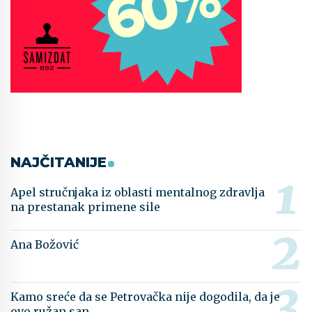
NAJČITANIJE
Apel stručnjaka iz oblasti mentalnog zdravlja
na prestanak primene sile
Ana Božović
Kamo sreće da se Petrovačka nije dogodila, da je
ovo ružan san