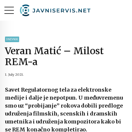
DNEVNIK
Veran Matić – Milost
REM-a
1. July 2021.
Savet Regulatornog tela za elektronske
medije i dalje je nepotpun. U međuvremenu
smo uz “probijanje” rokova dobili predloge
udruženja filmskih, scenskih i dramskih
umetnika i udruženja kompozitora kako bi
se REM konačno kompletirao.