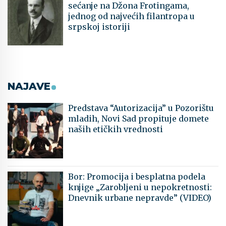
sećanje na Džona Frotingama,
jednog od najvećih filantropa u
srpskoj istoriji
NAJAVE
Predstava “Autorizacija” u Pozorištu
mladih, Novi Sad propituje domete
naših etičkih vrednosti
Bor: Promocija i besplatna podela
knjige „Zarobljeni u nepokretnosti:
Dnevnik urbane nepravde” (VIDEO)