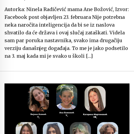
Autorka: Ninela Radičević mama Ane Božović, Izvor:
Facebook post objavljen 23. februara Nije potrebna
neka naročita inteligencija da bi se iz naslova
shvatilo da će država i ovaj slučaj zataškati. Videla
sam par poruka nastavnika, svako ima drugačiju
verziju današnjeg događaja. To me je jako podsetilo
na 3. maj kada mi je svako u školi […]