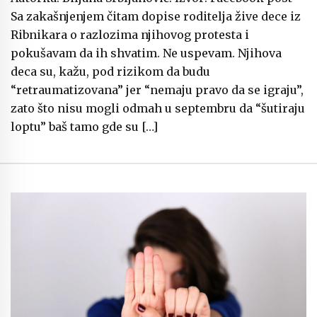
Sa zakašnjenjem čitam dopise roditelja žive dece iz
Ribnikara o razlozima njihovog protesta i
pokušavam da ih shvatim. Ne uspevam. Njihova
deca su, kažu, pod rizikom da budu
“retraumatizovana” jer “nemaju pravo da se igraju”,
zato što nisu mogli odmah u septembru da “šutiraju
loptu” baš tamo gde su […]