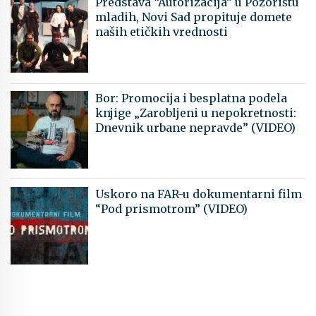
Predstava “Autorizacija” u Pozorištu
mladih, Novi Sad propituje domete
naših etičkih vrednosti
Bor: Promocija i besplatna podela
knjige „Zarobljeni u nepokretnosti:
Dnevnik urbane nepravde” (VIDEO)
Uskoro na FAR-u dokumentarni film
“Pod prismotrom” (VIDEO)