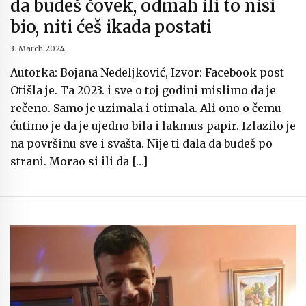
da budeš čovek, odmah ili to nisi
bio, niti ćeš ikada postati
3. March 2024.
Autorka: Bojana Nedeljković, Izvor: Facebook post
Otišla je. Ta 2023. i sve o toj godini mislimo da je
rečeno. Samo je uzimala i otimala. Ali ono o čemu
ćutimo je da je ujedno bila i lakmus papir. Izlazilo je
na površinu sve i svašta. Nije ti dala da budeš po
strani. Morao si ili da […]