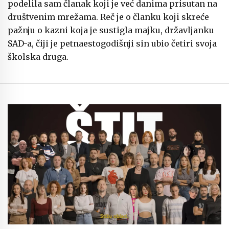
podelila sam članak koji je već danima prisutan na
društvenim mrežama. Reč je o članku koji skreće
pažnju o kazni koja je sustigla majku, državljanku
SAD-a, čiji je petnaestogodišnji sin ubio četiri svoja
školska druga.