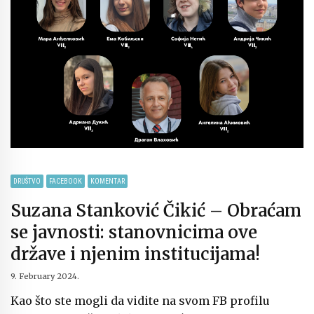
DRUŠTVO
FACEBOOK
KOMENTAR
Suzana Stanković Čikić – Obraćam
se javnosti: stanovnicima ove
države i njenim institucijama!
9. February 2024.
Kao što ste mogli da vidite na svom FB profilu