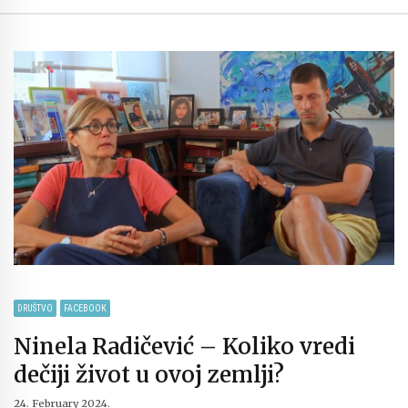
DRUŠTVO
FACEBOOK
Ninela Radičević – Koliko vredi
dečiji život u ovoj zemlji?
24. February 2024.