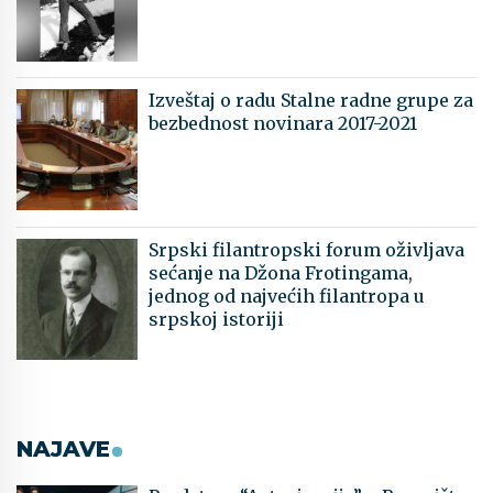
Izveštaj o radu Stalne radne grupe za
bezbednost novinara 2017-2021
Srpski filantropski forum oživljava
sećanje na Džona Frotingama,
jednog od najvećih filantropa u
srpskoj istoriji
NAJAVE