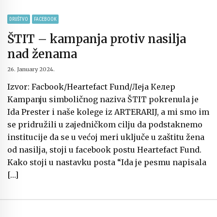
DRUŠTVO
FACEBOOK
ŠTIT – kampanja protiv nasilja
nad ženama
26. January 2024.
Izvor: Facbook/Heartefact Fund/Леја Келер
Kampanju simboličnog naziva ŠTIT pokrenula je
Ida Prester i naše kolege iz ARTERARIJ, a mi smo im
se pridružili u zajedničkom cilju da podstaknemo
institucije da se u većoj meri uključe u zaštitu žena
od nasilja, stoji u facebook postu Heartefact Fund.
Kako stoji u nastavku posta “Ida je pesmu napisala
[…]