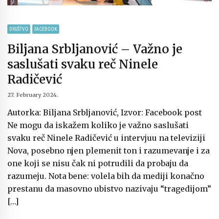
DRUŠTVO
FACEBOOK
Biljana Srbljanović – Važno je
saslušati svaku reč Ninele
Radičević
27. February 2024.
Autorka: Biljana Srbljanović, Izvor: Facebook post
Ne mogu da iskažem koliko je važno saslušati
svaku reč Ninele Radičević u intervjuu na televiziji
Nova, posebno njen plemenit ton i razumevanje i za
one koji se nisu čak ni potrudili da probaju da
razumeju. Nota bene: volela bih da mediji konačno
prestanu da masovno ubistvo nazivaju “tragedijom”
[…]