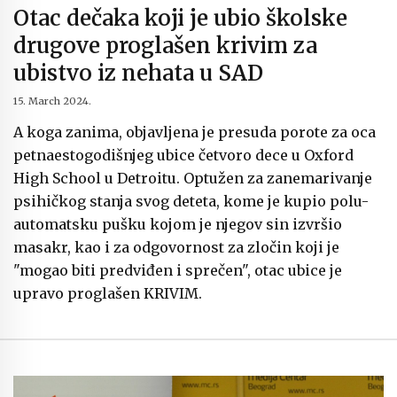
Otac dečaka koji je ubio školske
drugove proglašen krivim za
ubistvo iz nehata u SAD
15. March 2024.
A koga zanima, objavljena je presuda porote za oca
petnaestogodišnjeg ubice četvoro dece u Oxford
High School u Detroitu. Optužen za zanemarivanje
psihičkog stanja svog deteta, kome je kupio polu-
automatsku pušku kojom je njegov sin izvršio
masakr, kao i za odgovornost za zločin koji je
"mogao biti predviđen i sprečen", otac ubice je
upravo proglašen KRIVIM.