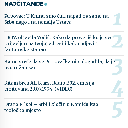
NAJČITANIJE
Pupovac: U Kninu smo čuli napad ne samo na
Srbe nego i na temelje Ustava
CRTA objavila Vodič: Kako da proveriš ko je sve
prijavljen na tvojoj adresi i kako odjaviti
fantomske stanare
Kamo sreće da se Petrovačka nije dogodila, da je
ovo ružan san
Ritam Srca All Stars, Radio B92, emisija
emitovana 29.07.1994. (VIDEO)
Drago Pilsel – Srbi i zločin u Komiću kao
teološko mjesto