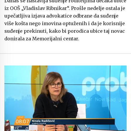
Danas se nastavlja suđenje roditeljima dečaka ubice
iz OOŠ „Vladislav Ribnikar“. Prošle nedelje ostala je
upečatljiva izjava advokatice odbrane da suđenje
više košta nego imovina optuženih i da je korisnije
suđenje prekinuti, kako bi porodica ubice taj novac
donirala za Memorijalni centar.