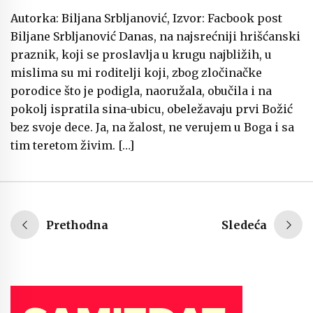
Autorka: Biljana Srbljanović, Izvor: Facbook post
Biljane Srbljanović Danas, na najsrećniji hrišćanski
praznik, koji se proslavlja u krugu najbližih, u
mislima su mi roditelji koji, zbog zločinačke
porodice što je podigla, naoružala, obučila i na
pokolj ispratila sina-ubicu, obeležavaju prvi Božić
bez svoje dece. Ja, na žalost, ne verujem u Boga i sa
tim teretom živim. […]