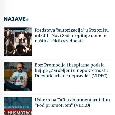
NAJAVE
Predstava “Autorizacija” u Pozorištu
mladih, Novi Sad propituje domete
naših etičkih vrednosti
Bor: Promocija i besplatna podela
knjige „Zarobljeni u nepokretnosti:
Dnevnik urbane nepravde” (VIDEO)
Uskoro na FAR-u dokumentarni film
“Pod prismotrom” (VIDEO)