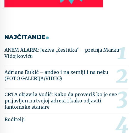
NAJČITANIJE
ANEM ALARM: Jeziva „čestitka“ – pretnja Marku
Vidojkoviću
Adriana Dukić – anđeo i na zemlji i na nebu
(FOTO GALERIJA/VIDEO)
CRTA objavila Vodič: Kako da proveriš ko je sve
prijavljen na tvojoj adresi i kako odjaviti
fantomske stanare
Roditelji