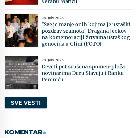
Veranu Matiću
28. July 2026.
"Sve je manje onih kojima je ustaški
pozdrav sramota", Dragana Jeckov
na komemoraciji žrtvama ustaškog
genocida u Glini (FOTO)
28. July 2026.
Deveti put srušena spomen-ploča
novinarima Đuru Slavuju i Ranku
Pereniću
SVE VESTI
KOMENTAR