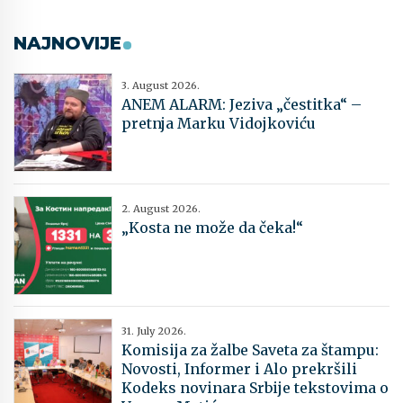
NAJNOVIJE
3. August 2026.
ANEM ALARM: Jeziva „čestitka“ –
pretnja Marku Vidojkoviću
2. August 2026.
„Kosta ne može da čeka!“
31. July 2026.
Komisija za žalbe Saveta za štampu:
Novosti, Informer i Alo prekršili
Kodeks novinara Srbije tekstovima o