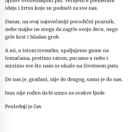
njihov ovozemaljski put. Verujem u plemenitu
ideju i žrtvu koju su podneli za sve nas.
Danas, na ovaj najsvečaniji porodični praznik,
neke majke ne mogu da zagrle svoju decu, nego
grle krst i hladan grob.
A mi, u istom trenutku, spaljujemo gume na
lomačama, pretimo ratom, pucamo u nebo i
mrzimo sve što nam se ukaže na životnom putu.
Do nas je, građani, nije do drugog, samo je do nas.
Isus nije rođen da bi umro za ovakve ljude.
Poslednji je čas.