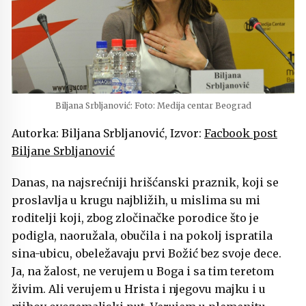
Biljana Srbljanović: Foto: Medija centar Beograd
Autorka: Biljana Srbljanović, Izvor:
Facbook post
Biljane Srbljanović
Danas, na najsrećniji hrišćanski praznik, koji se
proslavlja u krugu najbližih, u mislima su mi
roditelji koji, zbog zločinačke porodice što je
podigla, naoružala, obučila i na pokolj ispratila
sina-ubicu, obeležavaju prvi Božić bez svoje dece.
Ja, na žalost, ne verujem u Boga i sa tim teretom
živim. Ali verujem u Hrista i njegovu majku i u