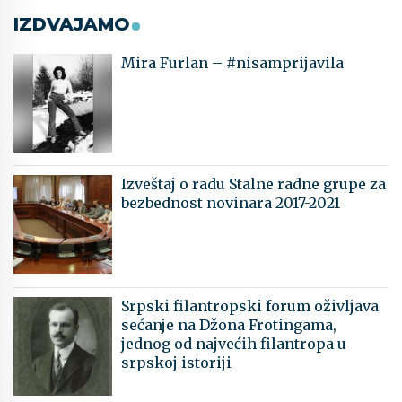
IZDVAJAMO
Mira Furlan – #nisamprijavila
Izveštaj o radu Stalne radne grupe za
bezbednost novinara 2017-2021
Srpski filantropski forum oživljava
sećanje na Džona Frotingama,
jednog od najvećih filantropa u
srpskoj istoriji