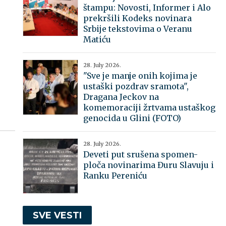
štampu: Novosti, Informer i Alo
prekršili Kodeks novinara
Srbije tekstovima o Veranu
Matiću
28. July 2026.
"Sve je manje onih kojima je
ustaški pozdrav sramota",
Dragana Jeckov na
komemoraciji žrtvama ustaškog
genocida u Glini (FOTO)
28. July 2026.
Deveti put srušena spomen-
ploča novinarima Đuru Slavuju i
Ranku Pereniću
SVE VESTI