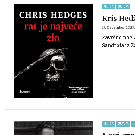
KNJIGA
KULTURA
Kris Hedž
19. December 2023.
Završno pogla
Sandrofa iz 
KNJIGA
KULTURA
N