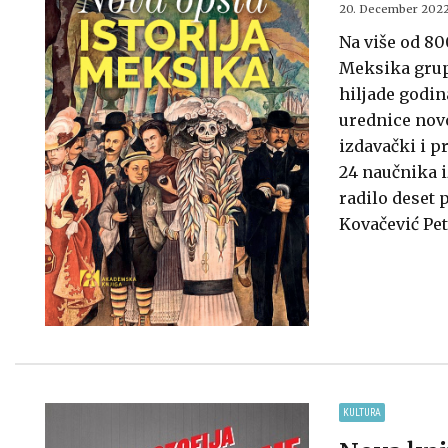
20. December 2022
Na više od 80
Meksika grupa
hiljade godin
urednice novo
izdavački i p
24 naučnika i
radilo deset 
Kovačević Pet
KULTURA