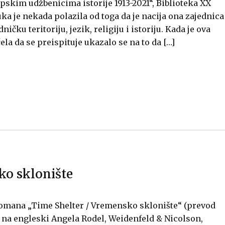
rpskim udžbenicima istorije 1913-2021“, Biblioteka XX
uka je nekada polazila od toga da je nacija ona zajednica
ničku teritoriju, jezik, religiju i istoriju. Kada je ova
ela da se preispituje ukazalo se na to da […]
o sklonište
omana „Time Shelter / Vremensko sklonište“ (prevod
na engleski Angela Rodel, Weidenfeld & Nicolson,