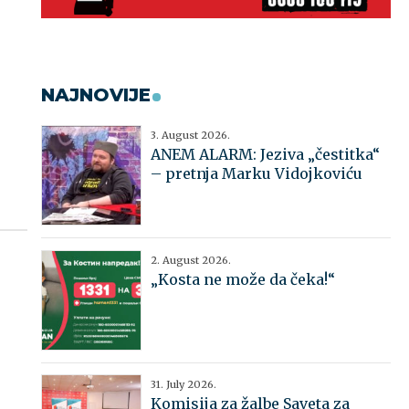
NAJNOVIJE
3. August 2026.
ANEM ALARM: Jeziva „čestitka“
– pretnja Marku Vidojkoviću
2. August 2026.
„Kosta ne može da čeka!“
31. July 2026.
Komisija za žalbe Saveta za