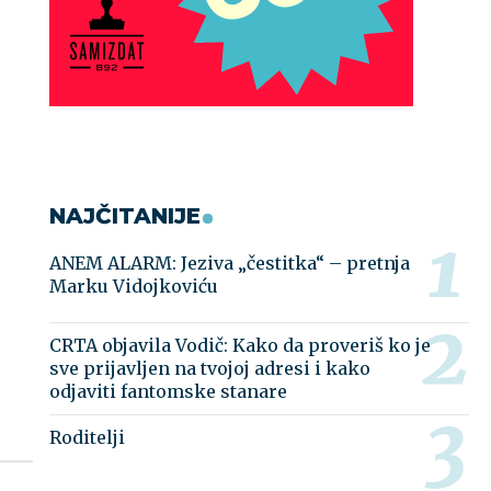
NAJČITANIJE
ANEM ALARM: Jeziva „čestitka“ – pretnja
Marku Vidojkoviću
CRTA objavila Vodič: Kako da proveriš ko je
sve prijavljen na tvojoj adresi i kako
odjaviti fantomske stanare
Roditelji