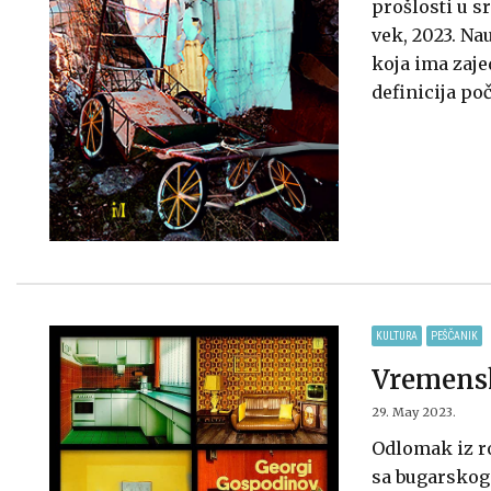
prošlosti u s
vek, 2023. Na
koja ima zajed
definicija poč
KULTURA
PEŠČANIK
Vremensk
29. May 2023.
Odlomak iz r
sa bugarskog 