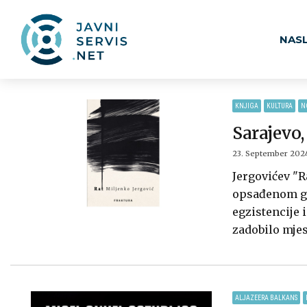
NAS
KNJIGA
KULTURA
N
Sarajevo,
23. September 202
Jergovićev "R
opsađenom grad
egzistencije 
zadobilo mjes
ALJAZEERA BALKANS