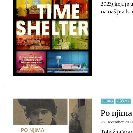
2023) koji j
na naš jezik 
KULTURA
PEŠČANIK
Po njima 
25. December 2022
Tobdžija Vran