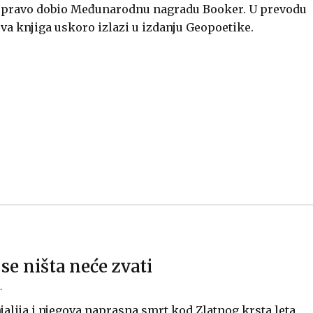
e upravo dobio Međunarodnu nagradu Booker. U prevodu
ova knjiga uskoro izlazi u izdanju Geopoetike.
se ništa neće zvati
.
jalija i njegova naprasna smrt kod Zlatnog krsta leta