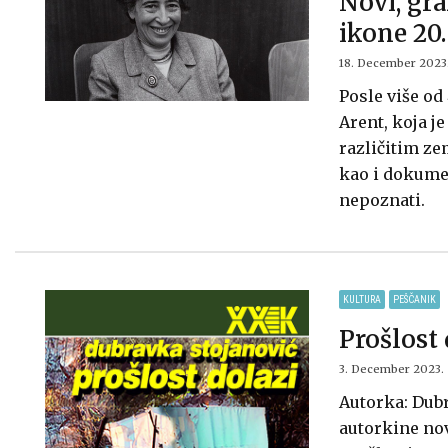
Novi, gra
ikone 20.
18. December 2023
Posle više od
Arent, koja j
različitim ze
kao i dokumen
nepoznati.
KULTURA
PEŠČANIK
Prošlost 
3. December 2023.
Autorka: Dubr
autorkine nov