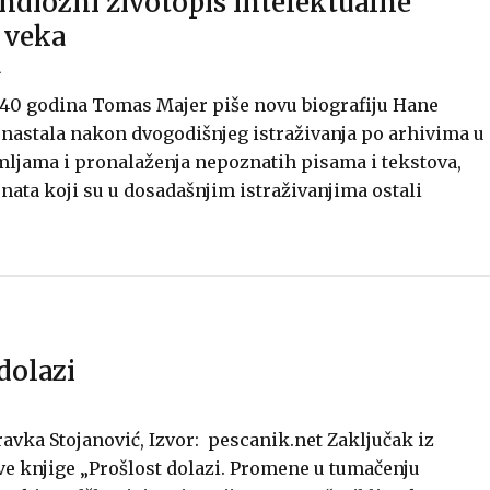
ndiozni životopis intelektualne
 veka
.
 40 godina Tomas Majer piše novu biografiju Hane
e nastala nakon dvogodišnjeg istraživanja po arhivima u
mljama i pronalaženja nepoznatih pisama i tekstova,
ata koji su u dosadašnjim istraživanjima ostali
dolazi
avka Stojanović, Izvor: pescanik.net Zaključak iz
e knjige „Prošlost dolazi. Promene u tumačenju