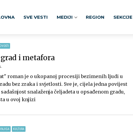
LOVNA
SVE VESTI
MEDIJI
REGION
SEKCIJE
OVOSTI
 grad i metafora
4.
at" roman je o ukopanoj procesiji bezimenih ljudi u
u bez zraka i svjetlosti. Sve je, cijela jedna povijest
i sadašnjost snalaženja čeljadeta u opsađenom gradu,
ta u ovoj knjizi
KNJIGA
KULTURA