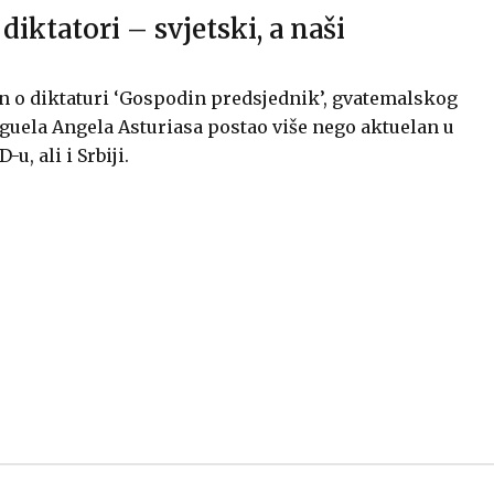
iktatori – svjetski, a naši
n o diktaturi ‘Gospodin predsjednik’, gvatemalskog
uela Angela Asturiasa postao više nego aktuelan u
u, ali i Srbiji.