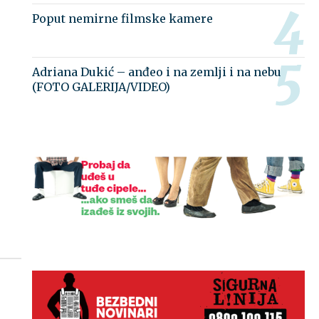
Poput nemirne filmske kamere
Adriana Dukić – anđeo i na zemlji i na nebu
(FOTO GALERIJA/VIDEO)