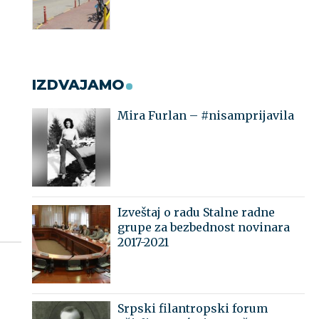
IZDVAJAMO
Mira Furlan – #nisamprijavila
Izveštaj o radu Stalne radne
grupe za bezbednost novinara
2017-2021
Srpski filantropski forum