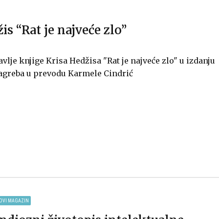
is “Rat je najveće zlo”
vlje knjige Krisa Hedžisa "Rat je najveće zlo" u izdanju
Zagreba u prevodu Karmele Cindrić
OVI MAGAZIN