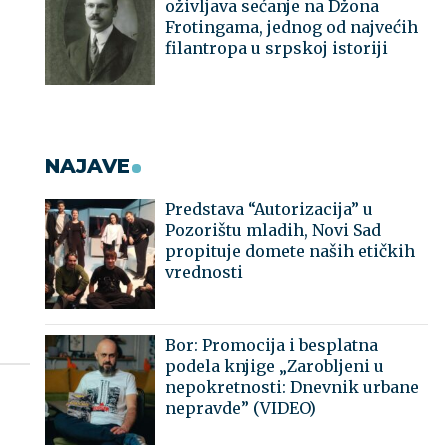
oživljava sećanje na Džona
Frotingama, jednog od najvećih
filantropa u srpskoj istoriji
NAJAVE
Predstava “Autorizacija” u
Pozorištu mladih, Novi Sad
propituje domete naših etičkih
vrednosti
Bor: Promocija i besplatna
podela knjige „Zarobljeni u
nepokretnosti: Dnevnik urbane
nepravde” (VIDEO)