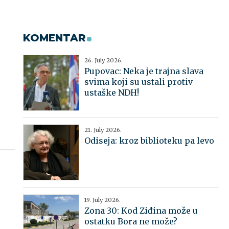
KOMENTAR
26. July 2026.
Pupovac: Neka je trajna slava
svima koji su ustali protiv
ustaške NDH!
21. July 2026.
Odiseja: kroz biblioteku pa levo
19. July 2026.
Zona 30: Kod Ziđina može u
ostatku Bora ne može?