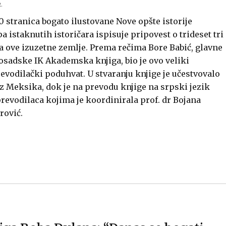
.
0 stranica bogato ilustovane Nove opšte istorije
 istaknutih istoričara ispisuje pripovest o trideset tri
a ove izuzetne zemlje. Prema rečima Bore Babić, glavne
sadske IK Akademska knjiga, bio je ovo veliki
revodilački poduhvat. U stvaranju knjige je učestvovalo
z Meksika, dok je na prevodu knjige na srpski jezik
prevodilaca kojima je koordinirala prof. dr Bojana
rović.