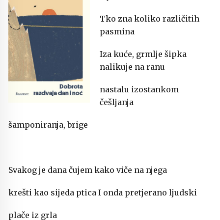
Tko zna koliko različitih
pasmina
Iza kuće, grmlje šipka
nalikuje na ranu
nastalu izostankom
češljanja
šamponiranja, brige
Svakog je dana čujem kako viče na njega
krešti kao sijeda ptica I onda pretjerano ljudski
plače iz grla