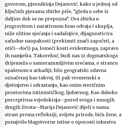
govorom, pjesnikinja Dejanović, kako u jednoj od
ključnih pjesama zbirke piše, “gleda u sebe iz
daljine dok se ne prepozna”. Ova zbirka u
jezgrovitom i narativnom fonu odvaja i skuplja,
niže slitine sjećanja i sadašnjice, dijagnosticira
začudne naopakosti (prekinuti znači započeti, a
otići—doći) pa, lomeći kosti evidentnoga, zapravo
ih namješta. Takorekuć, budi nas iz dogmatskoga
drijemeža o samorazumljivim srećama, o strancu
spašenom u arkadiji; bilo geografski odavna
označenoj kao takvoj, ili pak vremenski u
djetinjstvu i odrastanju, kao onim eteričnim
prostorima intimističkog, ljubavnog. Kao duboko
perceptivna svjedokinja—pored svoga i mnogih
drugih života—Marija Dejanović dijeli s nama
strast prema refleksiji, svijetu prirode, biću žene, a
ponajviše blagotvorne istine o oporosti iskustva