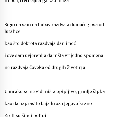
ili psu, tretirajući ga kao muža
Sigurna sam da ljubav razdvaja domaćeg psa od
lutalice
kao što dobrota razdvaja dan i noć
i sve sam uvjerenija da ništa vrijedno spomena
ne razdvaja čoveka od drugih životinja
U mraku se ne vidi ništa opipljivo, grmlje šipka
kao da naprasito buja kroz njegovo krzno
Zreli su šipci polipi