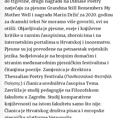
do trgovine, drugu nagradu na DiBiase Poetry
natječaju za pjesmu Grandma Still Remembers My
Mother Well i nagradu Marin Držić za 2020. godinu
za dramski tekst Ne moramo više govoriti, svi su
otišli. Objavljivala je pjesme, eseje i književne
kritike u raznim časopisima, zbornicima i na
internetskim portalima u Hrvatskoj i inozemstvu.
Pjesme su joj prevođene na petnaestak svjetskih
jezika. Sudjelovala je na brojnim domaćim i
stranim međunarodnim pjesničkim festivalima i
čitanjima poezije. Zamjenica je direktora
Thessalian Poetry Festivala (Πανθεσσαλικό Φεστιβάλ
Ποίησης) i članica uredništva časopisa Tema.
Završila je studij pedagogije na Filozofskom
fakultetu u Zagrebu. Studij komparativne
književnosti na istom fakultetu samo što nije.
Članica je Hrvatskog društva pisaca i europske
pjesničke platforme Versopolis.