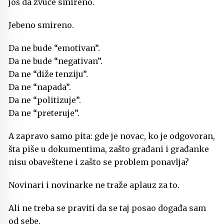
još da zvuče smireno.
Jebeno smireno.
Da ne bude “emotivan”.
Da ne bude “negativan”.
Da ne “diže tenziju”.
Da ne “napada”.
Da ne “politizuje”.
Da ne “preteruje”.
A zapravo samo pita: gde je novac, ko je odgovoran,
šta piše u dokumentima, zašto građani i građanke
nisu obaveštene i zašto se problem ponavlja?
Novinari i novinarke ne traže aplauz za to.
Ali ne treba se praviti da se taj posao događa sam
od sebe.