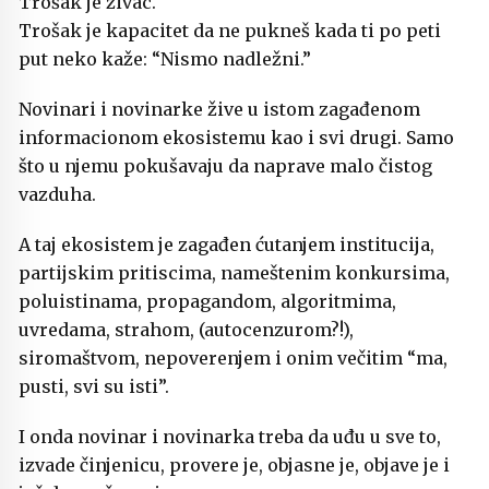
Trošak je živac.
Trošak je kapacitet da ne pukneš kada ti po peti
put neko kaže: “Nismo nadležni.”
Novinari i novinarke žive u istom zagađenom
informacionom ekosistemu kao i svi drugi. Samo
što u njemu pokušavaju da naprave malo čistog
vazduha.
A taj ekosistem je zagađen ćutanjem institucija,
partijskim pritiscima, nameštenim konkursima,
poluistinama, propagandom, algoritmima,
uvredama, strahom, (autocenzurom?!),
siromaštvom, nepoverenjem i onim večitim “ma,
pusti, svi su isti”.
I onda novinar i novinarka treba da uđu u sve to,
izvade činjenicu, provere je, objasne je, objave je i