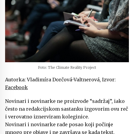
Foto: The Climate Reality Project
Autorka: Vladimíra Dorčová-Valtnerová, Izvor:
Facebook
Novinari i novinarke ne proizvode “sadržaj”, iako
često na redakcijskom sastanku izgovorim ovu reč
i verovatno iznerviram koleginice.
Novinari i novinarke rade posao koji počinje
mnogo pre objave i ne završava se kada tekst,