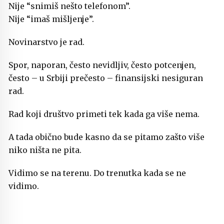
Nije “snimiš nešto telefonom”.
Nije “imaš mišljenje”.
Novinarstvo je rad.
Spor, naporan, često nevidljiv, često potcenjen,
često – u Srbiji prečesto – finansijski nesiguran
rad.
Rad koji društvo primeti tek kada ga više nema.
A tada obično bude kasno da se pitamo zašto više
niko ništa ne pita.
Vidimo se na terenu. Do trenutka kada se ne
vidimo.