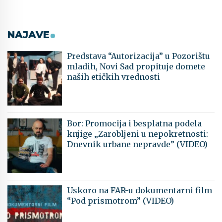
NAJAVE
Predstava “Autorizacija” u Pozorištu
mladih, Novi Sad propituje domete
naših etičkih vrednosti
Bor: Promocija i besplatna podela
knjige „Zarobljeni u nepokretnosti:
Dnevnik urbane nepravde” (VIDEO)
Uskoro na FAR-u dokumentarni film
“Pod prismotrom” (VIDEO)