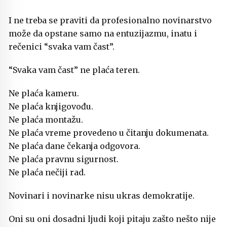
I ne treba se praviti da profesionalno novinarstvo
može da opstane samo na entuzijazmu, inatu i
rečenici “svaka vam čast”.
“Svaka vam čast” ne plaća teren.
Ne plaća kameru.
Ne plaća knjigovođu.
Ne plaća montažu.
Ne plaća vreme provedeno u čitanju dokumenata.
Ne plaća dane čekanja odgovora.
Ne plaća pravnu sigurnost.
Ne plaća nečiji rad.
Novinari i novinarke nisu ukras demokratije.
Oni su oni dosadni ljudi koji pitaju zašto nešto nije