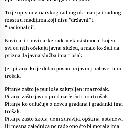
To je opis novinarskog radnog okruženja i radnog
mesta u medijima koji nisu “državni” i
“nacionalni”.
Novinari i novinarke rade u ekosistemu u kojem
svi od njih očekuju javnu službu, a malo ko želi da
prizna da javna služba ima trošak.
Jer pitanje ko je dobio posao na javnoj nabavci ima
trošak.
Pitanje zašto je put loše zakrpljen ima trošak.
Pitanje zašto javno preduzeće ćuti ima trošak.
Pitanje ko odlučuje o novcu građana i građanki ima
trošak.
Pitanje zašto škola, dom zdravlja, opština, ustanova
ili mesna zajednica ne rade ono što bi morale ima