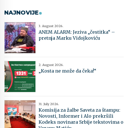
NAJNOVIJE
3. August 2026.
ANEM ALARM: Jeziva „čestitka“ –
pretnja Marku Vidojkoviću
2. August 2026.
„Kosta ne može da čeka!“
31. July 2026.
Komisija za žalbe Saveta za štampu:
Novosti, Informer i Alo prekršili
Kodeks novinara Srbije tekstovima o
Veranu Matiću