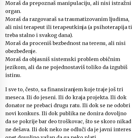
Moraš da prepoznaš manipulaciju, ali nisi istražni
organ.
Moraš da razgovaraš sa traumatizovanim ljudima,
ali nisi terapeut ili terapeutkinja (a psihoterapija ti
treba stalno i svakog dana).
Moraš da proceniš bezbednost na terenu, ali nisi
obezbeđenje.
Moraš da objasniš sistemski problem običnim
jezikom, ali da ne pojednostaviš toliko da izgubiš
istinu.
I sve to, često, sa finansiranjem koje traje još tri
meseca. Ili do jeseni. Ili do kraja projekta. Ili dok
donator ne prebaci drugu ratu. Ili dok se ne odobri
novi konkurs. Ili dok publika ne donira dovoljno
da se pokrije bar deo troškovac, što se skoro nikad
ne dešava. Ili dok neko ne odluči da je javni interes
opet dovoljno važan da ga neko plati.