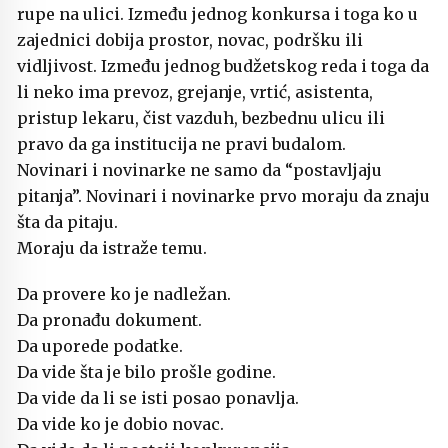
rupe na ulici. Između jednog konkursa i toga ko u
zajednici dobija prostor, novac, podršku ili
vidljivost. Između jednog budžetskog reda i toga da
li neko ima prevoz, grejanje, vrtić, asistenta,
pristup lekaru, čist vazduh, bezbednu ulicu ili
pravo da ga institucija ne pravi budalom.
Novinari i novinarke ne samo da “postavljaju
pitanja”. Novinari i novinarke prvo moraju da znaju
šta da pitaju.
Moraju da istraže temu.
Da provere ko je nadležan.
Da pronađu dokument.
Da uporede podatke.
Da vide šta je bilo prošle godine.
Da vide da li se isti posao ponavlja.
Da vide ko je dobio novac.