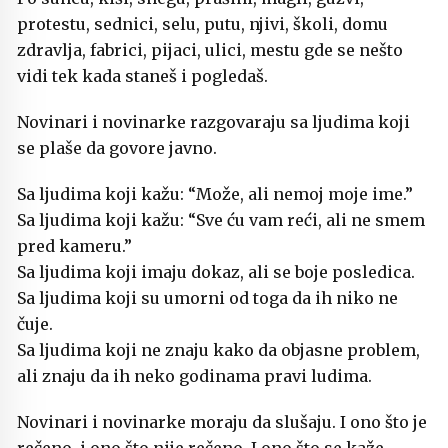
protestu, sednici, selu, putu, njivi, školi, domu
zdravlja, fabrici, pijaci, ulici, mestu gde se nešto
vidi tek kada staneš i pogledaš.
Novinari i novinarke razgovaraju sa ljudima koji
se plaše da govore javno.
Sa ljudima koji kažu: “Može, ali nemoj moje ime.”
Sa ljudima koji kažu: “Sve ću vam reći, ali ne smem
pred kameru.”
Sa ljudima koji imaju dokaz, ali se boje posledica.
Sa ljudima koji su umorni od toga da ih niko ne
čuje.
Sa ljudima koji ne znaju kako da objasne problem,
ali znaju da ih neko godinama pravi ludima.
Novinari i novinarke moraju da slušaju. I ono što je