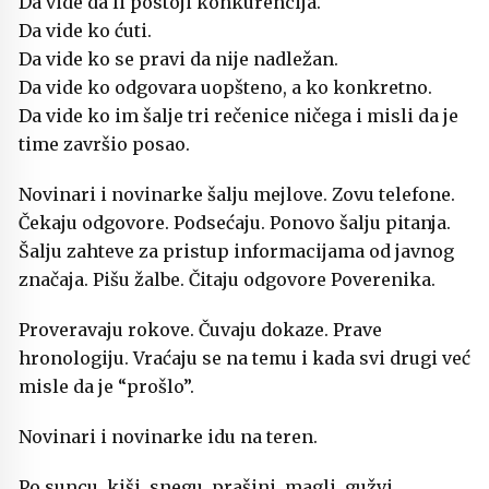
Da vide da li postoji konkurencija.
Da vide ko ćuti.
Da vide ko se pravi da nije nadležan.
Da vide ko odgovara uopšteno, a ko konkretno.
Da vide ko im šalje tri rečenice ničega i misli da je
time završio posao.
Novinari i novinarke šalju mejlove. Zovu telefone.
Čekaju odgovore. Podsećaju. Ponovo šalju pitanja.
Šalju zahteve za pristup informacijama od javnog
značaja. Pišu žalbe. Čitaju odgovore Poverenika.
Proveravaju rokove. Čuvaju dokaze. Prave
hronologiju. Vraćaju se na temu i kada svi drugi već
misle da je “prošlo”.
Novinari i novinarke idu na teren.
Po suncu, kiši, snegu, prašini, magli, gužvi,