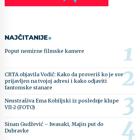
NAJČITANIJE
Poput nemirne filmske kamere
CRTA objavila Vodič: Kako da proveriš ko je sve
prijavljen na tvojoj adresi i kako odjaviti
fantomske stanare
Neustrašiva Ema Kobiljski iz poslednje klupe
VII-2 (FOTO)
Sinan Gudžević – Iwasaki, Majin put do
Dubravke