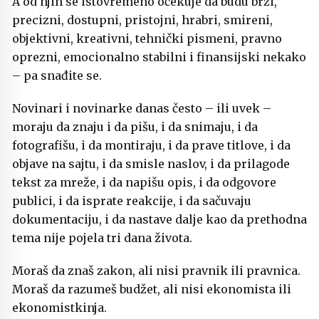
A od njih se istovremeno očekuje da budu brzi,
precizni, dostupni, pristojni, hrabri, smireni,
objektivni, kreativni, tehnički pismeni, pravno
oprezni, emocionalno stabilni i finansijski nekako
– pa snađite se.
Novinari i novinarke danas često – ili uvek –
moraju da znaju i da pišu, i da snimaju, i da
fotografišu, i da montiraju, i da prave titlove, i da
objave na sajtu, i da smisle naslov, i da prilagode
tekst za mreže, i da napišu opis, i da odgovore
publici, i da isprate reakcije, i da sačuvaju
dokumentaciju, i da nastave dalje kao da prethodna
tema nije pojela tri dana života.
Moraš da znaš zakon, ali nisi pravnik ili pravnica.
Moraš da razumeš budžet, ali nisi ekonomista ili
ekonomistkinja.