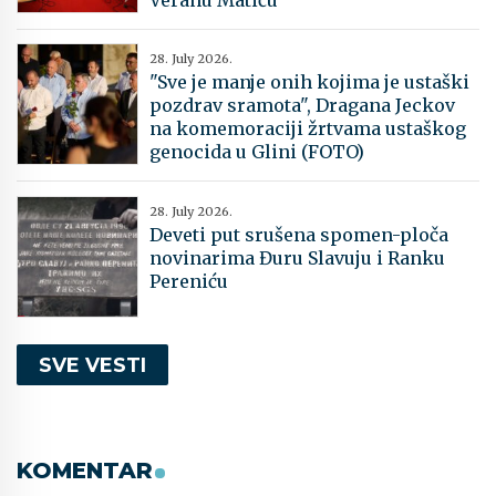
28. July 2026.
"Sve je manje onih kojima je ustaški
pozdrav sramota", Dragana Jeckov
na komemoraciji žrtvama ustaškog
genocida u Glini (FOTO)
28. July 2026.
Deveti put srušena spomen-ploča
novinarima Đuru Slavuju i Ranku
Pereniću
SVE VESTI
KOMENTAR