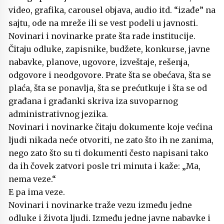
video, grafika, carousel objava, audio itd. “izađe” na
sajtu, ode na mreže ili se vest podeli u javnosti.
Novinari i novinarke prate šta rade institucije.
Čitaju odluke, zapisnike, budžete, konkurse, javne
nabavke, planove, ugovore, izveštaje, rešenja,
odgovore i neodgovore. Prate šta se obećava, šta se
plaća, šta se ponavlja, šta se prećutkuje i šta se od
građana i građanki skriva iza suvoparnog
administrativnog jezika.
Novinari i novinarke čitaju dokumente koje većina
ljudi nikada neće otvoriti, ne zato što ih ne zanima,
nego zato što su ti dokumenti često napisani tako
da ih čovek zatvori posle tri minuta i kaže: „Ma,
nema veze.“
E pa ima veze.
Novinari i novinarke traže vezu između jedne
odluke i života ljudi. Između jedne javne nabavke i