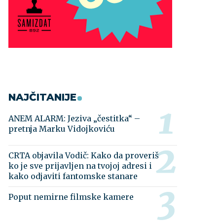
NAJČITANIJE
ANEM ALARM: Jeziva „čestitka“ –
pretnja Marku Vidojkoviću
CRTA objavila Vodič: Kako da proveriš
ko je sve prijavljen na tvojoj adresi i
kako odjaviti fantomske stanare
Poput nemirne filmske kamere