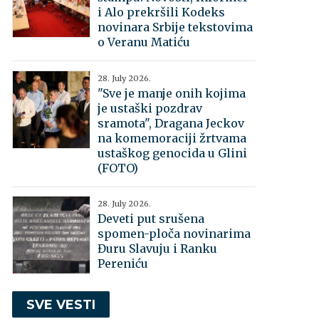
i Alo prekršili Kodeks
novinara Srbije tekstovima
o Veranu Matiću
28. July 2026.
"Sve je manje onih kojima
je ustaški pozdrav
sramota", Dragana Jeckov
na komemoraciji žrtvama
ustaškog genocida u Glini
(FOTO)
28. July 2026.
Deveti put srušena
spomen-ploča novinarima
Đuru Slavuju i Ranku
Pereniću
SVE VESTI