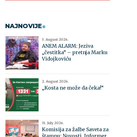
NAJNOVIJE
3. August 2026.
ANEM ALARM: Jeziva
„čestitka“ – pretnja Marku
Vidojkoviću
2. August 2026.
„Kosta ne može da čeka!“
31. July 2026.
Komisija za žalbe Saveta za
štampu: Novosti, Informer