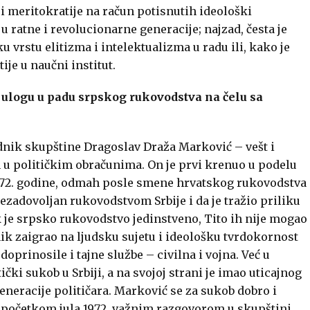
 i meritokratije na račun potisnutih ideološki
 ratne i revolucionarne generacije; najzad, česta je
 vrstu elitizma i intelektualizma u radu ili, kako je
ije u naučni institut.
u ulogu u padu srpskog rukovodstva na čelu sa
dnik skupštine Dragoslav Draža Marković – vešt i
an u političkim obračunima. On je prvi krenuo u podelu
1972. godine, odmah posle smene hrvatskog rukovodstva
ezadovoljan rukovodstvom Srbije i da je tražio priliku
k je srpsko rukovodstvo jedinstveno, Tito ih nije mogao
ik zaigrao na ljudsku sujetu i ideološku tvrdokornost
prinosile i tajne službe – civilna i vojna. Već u
čki sukob u Srbiji, a na svojoj strani je imao uticajnog
generacije političara. Marković se za sukob dobro i
o početkom jula 1972. važnim razgovorom u skupštini