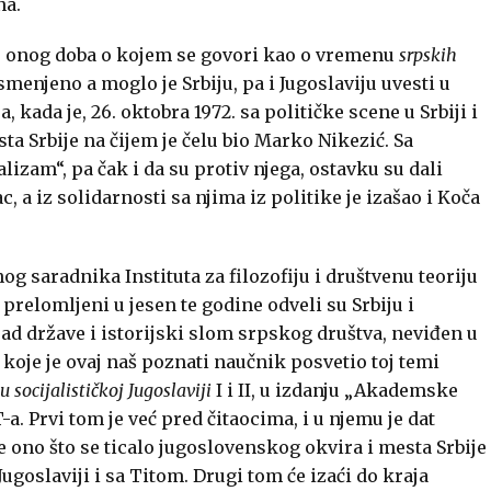
na.
o onog doba o kojem se govori kao o vremenu
srpskih
smenjeno a moglo je Srbiju, pa i Jugoslaviju uvesti u
, kada je, 26. oktobra 1972. sa političke scene u Srbiji i
a Srbije na čijem je čelu bio Marko Nikezić. Sa
alizam“, pa čak i da su protiv njega, ostavku su dali
 a iz solidarnosti sa njima iz politike je izašao i Koča
nog saradnika Instituta za filozofiju i društvenu teoriju
prelomljeni u jesen te godine odveli su Srbiju i
spad države i istorijski slom srpskog društva, neviđen u
koje je ovaj naš poznati naučnik posvetio toj temi
 socijalističkoj Jugoslaviji
I i II, u izdanju „Akademske
. Prvi tom je već pred čitaocima, i u njemu je dat
e ono što se ticalo jugoslovenskog okvira i mesta Srbije
ugoslaviji i sa Titom. Drugi tom će izaći do kraja