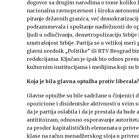
dogovor sa drugim narodima o tome koliko Ju
nacionalna ravnopravnost i široka autonomij
pitanje državnih granica, već demokratizacij
podrazumevala i spuštanje nadležnosti do opš
ljudi u odlučivanju, demetropolizaciju Srbije
unutrašnjost Srbije. Partija se u velikoj meri 
glavni urednik „Politike“ ili RTV Beograd b
redakcijama. Ključan je ipak bio odnos prem
kulturnim institucijama i medijima koji su b
Koja je bila glavna optužba protiv liberala?
Glavne optužbe su bile sadržane u činjenici 
opozicione i disidentske aktivnosti u svim sf
da je partija oslabila i da je prestala da bude
antititoizam, odnosno osporavanje autoritet
za prodor kapitalističkih elemenata u privre
klase na račun menadžerskog sloja u privredi; 