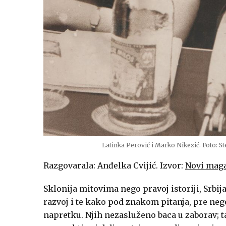
Latinka Perović i Marko Nikezić. Foto: S
Razgovarala: Anđelka Cvijić. Izvor:
Novi mag
Sklonija mitovima nego pravoj istoriji, Srbija
razvoj i te kako pod znakom pitanja, pre ne
napretku. Njih nezasluženo baca u zaborav; t