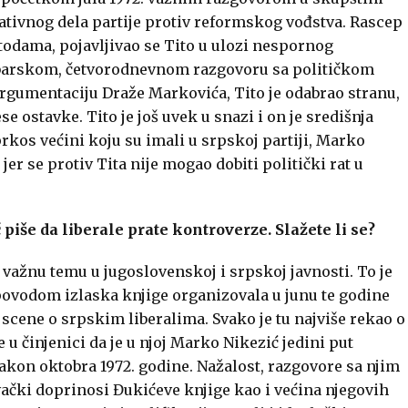
ativnog dela partije protiv reformskog vođstva. Rascep
todama, pojavljivao se Tito u ulozi nespornog
ktobarskom, četvorodnevnom razgovoru sa političkom
 argumentaciju Draže Markovića, Tito je odabrao stranu,
e ostavke. Tito je još uvek u snazi i on je središnja
prkos većini koju su imali u srpskoj partiji, Marko
jer se protiv Tita nije mogao dobiti politički rat u
 piše da liberale prate kontroverze. Slažete li se?
u važnu temu u jugoslovenskoj i srpskoj javnosti. To je
 povodom izlaska knjige organizovala u junu te godine
scene o srpskim liberalima. Svako je tu najviše rekao o
 u činjenici da je u njoj Marko Nikezić jedini put
kon oktobra 1972. godine. Nažalost, razgovore sa njim
ivački doprinosi Đukićeve knjige kao i većina njegovih