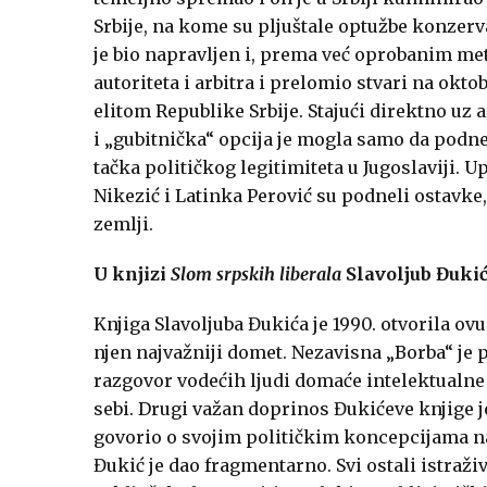
Srbije, na kome su pljuštale optužbe konzerv
je bio napravljen i, prema već oprobanim me
autoriteta i arbitra i prelomio stvari na o
elitom Republike Srbije. Stajući direktno uz
i „gubitnička“ opcija je mogla samo da podnes
tačka političkog legitimiteta u Jugoslaviji. U
Nikezić i Latinka Perović su podneli ostavke, 
zemlji.
U knjizi
Slom srpskih liberala
Slavoljub Đukić
Knjiga Slavoljuba Đukića je 1990. otvorila ov
njen najvažniji domet. Nezavisna „Borba“ je
razgovor vodećih ljudi domaće intelektualne 
sebi. Drugi važan doprinos Đukićeve knjige je
govorio o svojim političkim koncepcijama na
Đukić je dao fragmentarno. Svi ostali istraž