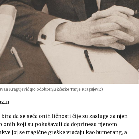
tevan Kragujević (po odobrenju kćerke Tanje Kragujević)
azin
 bira da se seća onih ličnosti čije su zasluge za njen
go onih koji su pokušavali da doprinesu njenom
akve joj se tragične greške vraćaju kao bumerang, a