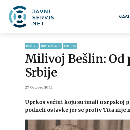
NAS
DRUŠTVO
NOVI MAGAZIN
POLITIKA
Milivoj Bešlin: Od
Srbije
27. October 2022.
Uprkos većini koju su imali u srpskoj p
podneli ostavke jer se protiv Tita nije m