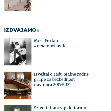
IZDVAJAMO
Mira Furlan –
#nisamprijavila
Izveštaj o radu Stalne radne
grupe za bezbednost
novinara 2017-2021
Srpski filantropski forum