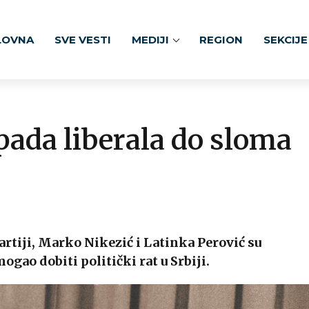
LOVNA
SVE VESTI
MEDIJI
REGION
SEKCIJE
 pada liberala do sloma
artiji, Marko Nikezić i Latinka Perović su
ogao dobiti politički rat u Srbiji.