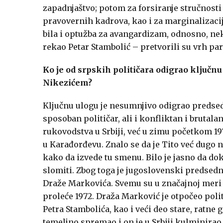
zapadnjaštvo; potom za forsiranje stručnosti
pravovernih kadrova, kao i za marginalizaciju
bila i optužba za avangardizam, odnosno, neku
rekao Petar Stambolić – pretvorili su vrh part
Ko je od srpskih političara odigrao ključn
Nikezićem?
Ključnu ulogu je nesumnjivo odigrao predse
sposoban političar, ali i konfliktan i brutal
rukovodstva u Srbiji, već u zimu početkom 
u Karađorđevu. Znalo se da je Tito već dugo n
kako da izvede tu smenu. Bilo je jasno da do
slomiti. Zbog toga je jugoslovenski predsedn
Draže Markovića. Svemu su u značajnoj meri do
proleće 1972. Draža Marković je otpočeo politi
Petra Stambolića, kao i veći deo stare, ratne 
temeljno spremao i on je u Srbiji kulminira