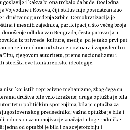
goslavije i kakva bi ona trebalo da bude. Dosledna
a Vojvodine i Kosova, čiji status nije posmatran kao
e i društvenog uređenja Srbije. Demokratizacija je
tina i mesnih zajednica, participaciju što većeg broja
 i donošenje odluka van Beograda, česta putovanja u
povukla iz privrede, kulture, medija, pa je tako prvi put
iran na referendumu od strane novinara i zaposlenih u
a Titu, njegovom autoritetu, prema nacionalizmu i
ili stecišta ove konkurentske ideologije.
da nisu koristili represivne mehanizme, zbog čega su
erama društva bile vrlo izražene; druga optužba je bila
 autoritet u političkim sporenjima; bila je optužba za
a jugoslovenskog predsednika; važna optužba je bila i
di, odnosno za umanjivanje značaja i uloge radničke
jedna od optužbi je bila i za sovjetofobiju i