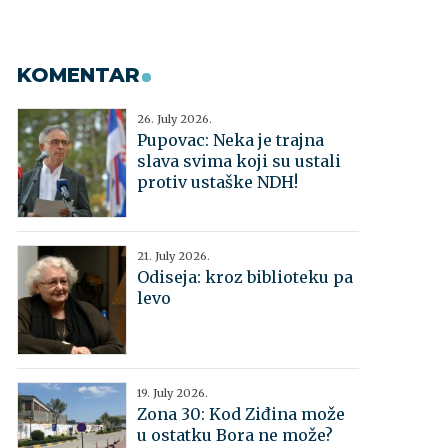
KOMENTAR
26. July 2026.
Pupovac: Neka je trajna
slava svima koji su ustali
protiv ustaške NDH!
21. July 2026.
Odiseja: kroz biblioteku pa
levo
19. July 2026.
Zona 30: Kod Ziđina može
u ostatku Bora ne može?