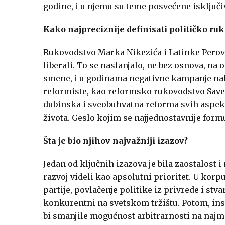
godine, i u njemu su teme posvećene isključiv
Kako najpreciznije definisati političko ruk
Rukovodstvo Marka Nikezića i Latinke Perovi
liberali. To se naslanjalo, ne bez osnova, na
smene, i u godinama negativne kampanje nako
reformiste, kao reformsko rukovodstvo Savez
dubinska i sveobuhvatna reforma svih aspek
života. Geslo kojim se najjednostavnije formu
Šta je bio njihov najvažniji izazov?
Jedan od ključnih izazova je bila zaostalost 
razvoj videli kao apsolutni prioritet. U korpu
partije, povlačenje politike iz privrede i stva
konkurentni na svetskom tržištu. Potom, insti
bi smanjile mogućnost arbitrarnosti na najma