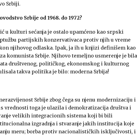
o Srbiji.
ovodstvo Srbije od 1968. do 1972?
ć u kulturi sećanja je ostalo upamćeno kao srpski
 optužbu partijskih konzervativaca protiv njih u vreme
n njihovog odlaska. Ipak, ja ih u knjizi definišem kao
a komunista Srbije. Njihovo temeljno usmerenje je bila
ata društvenog, političkog, ekonomskog i kulturnog
lisala takva politika je bilo: moderna Srbija!
i nerazvijenost Srbije zbog čega su njenu modernizaciju i
s vrednosti toga je ulazila i demokratizacija društva i
ranje velikih integracionih sistema koji bi bili
tucionalna izgradnja i stvaranje jakih institucija koje
nju meru; borba protiv nacionalističkih isključivosti, i