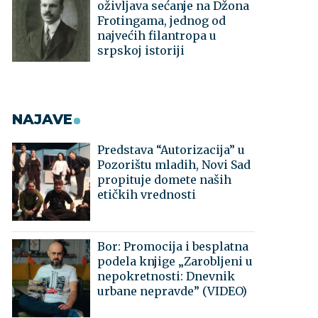
oživljava sećanje na Džona
Frotingama, jednog od
najvećih filantropa u
srpskoj istoriji
NAJAVE
Predstava “Autorizacija” u
Pozorištu mladih, Novi Sad
propituje domete naših
etičkih vrednosti
Bor: Promocija i besplatna
podela knjige „Zarobljeni u
nepokretnosti: Dnevnik
urbane nepravde” (VIDEO)