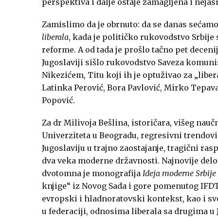
perspektiva i dalje ostaje zamagljena i nejas
Zamislimo da je obrnuto: da se danas sećam
liberala
, kada je političko rukovodstvo Srbije 
reforme. A od tada je prošlo tačno pet decenija
Jugoslaviji sišlo rukovodstvo Saveza komunist
Nikezićem, Titu koji ih je optuživao za „liber
Latinka Perović, Bora Pavlović, Mirko Tepavac,
Popović.
Za dr Milivoja Bešlina, istoričara, višeg nauč
Univerziteta u Beogradu, regresivni trendovi 
Jugoslaviju u trajno zaostajanje, tragični ra
dva veka moderne državnosti. Najnovije delo 
dvotomna je monografija
Ideja moderne Srbije u
knjige“ iz Novog Sada i gore pomenutog IFDT-a
evropski i hladnoratovski kontekst, kao i sv
u federaciji, odnosima liberala sa drugima u J