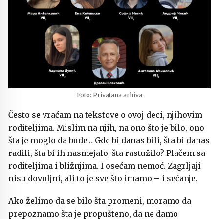
Foto: Privatana arhiva
Često se vraćam na tekstove o ovoj deci, njihovim
roditeljima. Mislim na njih, na ono što je bilo, ono
šta je moglo da bude… Gde bi danas bili, šta bi danas
radili, šta bi ih nasmejalo, šta rastužilo? Plačem sa
roditeljima i bližnjima. I osećam nemoć. Zagrljaji
nisu dovoljni, ali to je sve što imamo – i sećanje.
Ako želimo da se bilo šta promeni, moramo da
prepoznamo šta je propušteno, da ne damo