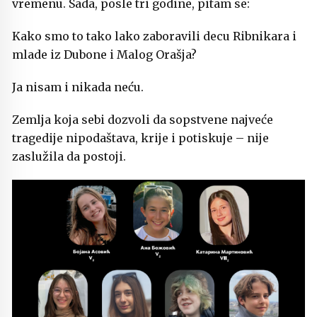
vremenu. Sada, posle tri godine, pitam se:
Kako smo to tako lako zaboravili decu Ribnikara i
mlade iz Dubone i Malog Orašja?
Ja nisam i nikada neću.
Zemlja koja sebi dozvoli da sopstvene najveće
tragedije nipodaštava, krije i potiskuje – nije
zaslužila da postoji.