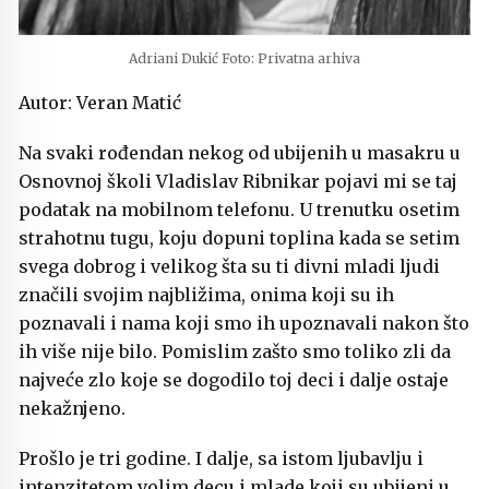
Adriani Dukić Foto: Privatna arhiva
Autor: Veran Matić
Na svaki rođendan nekog od ubijenih u masakru u
Osnovnoj školi Vladislav Ribnikar pojavi mi se taj
podatak na mobilnom telefonu. U trenutku osetim
strahotnu tugu, koju dopuni toplina kada se setim
svega dobrog i velikog šta su ti divni mladi ljudi
značili svojim najbližima, onima koji su ih
poznavali i nama koji smo ih upoznavali nakon što
ih više nije bilo. Pomislim zašto smo toliko zli da
najveće zlo koje se dogodilo toj deci i dalje ostaje
nekažnjeno.
Prošlo je tri godine. I dalje, sa istom ljubavlju i
intenzitetom volim decu i mlade koji su ubijeni u