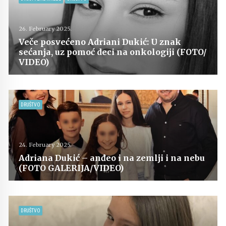
26. February 2025.
Veče posvećeno Adriani Dukić: U znak
sećanja, uz pomoć deci na onkologiji (FOTO/
VIDEO)
DRUŠTVO
24. February 2025.
Adriana Dukić – anđeo i na zemlji i na nebu
(FOTO GALERIJA/VIDEO)
DRUŠTVO