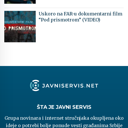
Uskoro na FAR-u dokumentarni film
“Pod prismotrom” (VIDEO)
ŠTA JE JAVNI SERVIS
Grupa novinara i internet stručnjaka okupljena oko
ideje o potrebi bolje ponude vesti građanima Srbije