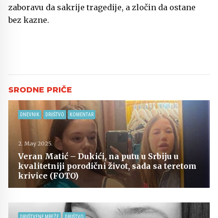
zaboravu da sakrije tragedije, a zločin da ostane
bez kazne.
DNEVNIK
DRUŠTVO
KOMENTAR
2. May 2025.
Veran Matić – Dukići, na putu u Srbiju u
kvalitetniji porodični život, sada sa teretom
krivice (FOTO)
DRUŠTVENE MREŽE
DRUŠTVO