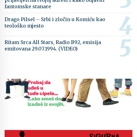
prijavljen na tvojoj adresi i kako odjaviti
fantomske stanare
Drago Pilsel – Srbi i zločin u Komiću kao
teološko mjesto
Ritam Srca All Stars, Radio B92, emisija
emitovana 29.07.1994. (VIDEO)