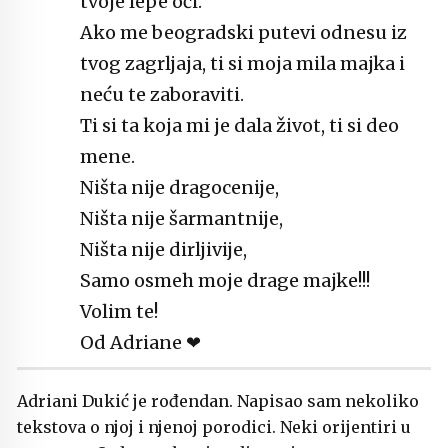
tvoje lepe oči.
Ako me beogradski putevi odnesu iz
tvog zagrljaja, ti si moja mila majka i
neću te zaboraviti.
Ti si ta koja mi je dala život, ti si deo
mene.
Ništa nije dragocenije,
Ništa nije šarmantnije,
Ništa nije dirljivije,
Samo osmeh moje drage majke!!!
Volim te!
Od Adriane ❤
Adriani Dukić je rođendan. Napisao sam nekoliko
tekstova o njoj i njenoj porodici. Neki orijentiri u