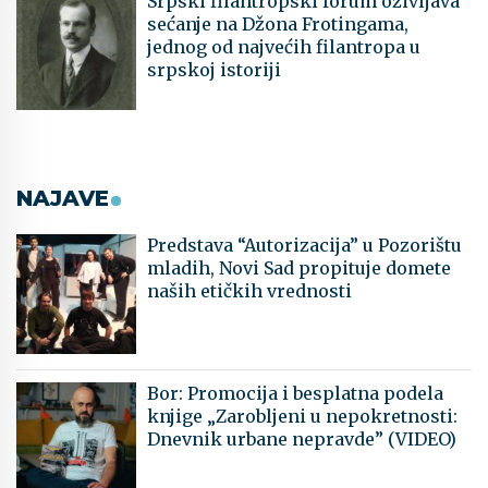
Srpski filantropski forum oživljava
sećanje na Džona Frotingama,
jednog od najvećih filantropa u
srpskoj istoriji
NAJAVE
Predstava “Autorizacija” u Pozorištu
mladih, Novi Sad propituje domete
naših etičkih vrednosti
Bor: Promocija i besplatna podela
knjige „Zarobljeni u nepokretnosti:
Dnevnik urbane nepravde” (VIDEO)