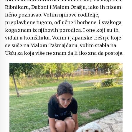
Ribnikaru, Duboni i Malom Orašju, iako ih nisam
lično poznavao. Volim njihove roditelje,
preplavljene tugom, odlučne i borbene. i svakoga
koga znam iz njihovih porodica. I one koji su ih
viđali u komšiluku. Volim i japanske trešnje koje
se suše na Malom Tašmajdanu, volim stabla na
Ušću za koja više ne znam da li iko zna da postoje.