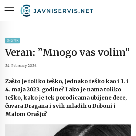
DNEVNIK
Veran: ”Mnogo vas volim”
24. February 2026.
Zašto je toliko teško, jednako teško kao i 3. i
4. maja 2023. godine? I ako je nama toliko
teško, kako je tek porodicama ubijene dece,
čuvara Dragana i svih mladih u Duboni i
Malom Orašju?