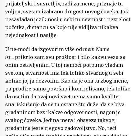
prijateljski i susretljiv, radi za mene, priznaje tu
voljnu, svesno izabranu drugost novog čoveka. Još
nesavladan jezik nosi u sebi tu nevinost i nezrelost
početka, distancu sa koje nije vidljiva nikakva
nejednakost i nasilje.
U ne-moći da izgovorim više od
mein Name
ist…
prikrio sam svu prošlost i bilo kakvu vezu sa
onim ostavljenim. U toj nemoći potpuno vladam
svetom, stvarnost ima tek toliko stvarnog u sebi
koliko joj ja dozvolim. Kao da je ona tu zbog mene,
pa prodire samo površno i kontrolisano, tek toliko
da osetim da ovaj novi svet nema samo kvalitet
sna. Iskušenje da se tu ostane što duže, da se biva
građaninom bez ikakve odgovornosti, nagon je
svakog čoveka. Jedina mera i obaveza takvog
građanina jeste njegovo zadovoljstvo. No, reći