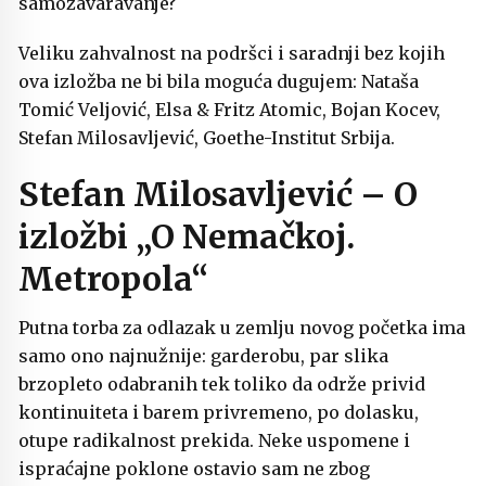
samozavaravanje?
Veliku zahvalnost na podršci i saradnji bez kojih
ova izložba ne bi bila moguća dugujem: Nataša
Tomić Veljović, Elsa & Fritz Atomic, Bojan Kocev,
Stefan Milosavljević, Goethe-Institut Srbija.
Stefan Milosavljević – O
izložbi „O Nemačkoj.
Metropola“
Putna torba za odlazak u zemlju novog početka ima
samo ono najnužnije: garderobu, par slika
brzopleto odabranih tek toliko da održe privid
kontinuiteta i barem privremeno, po dolasku,
otupe radikalnost prekida. Neke uspomene i
ispraćajne poklone ostavio sam ne zbog