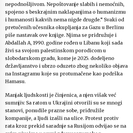
nepodnošljivom. Nepoštovanje slabih i nemoćnih,
spojeno s beskrajnim naklapanjima o humanizmu
i humanosti kakvih nema nigde drugde.“ Svaki od
pretučenih učesnika okupljanja za Gazu u Berlinu
piše nastavak ove knjige. Njima se pridružuje i
Abdallah A, 1990. godine rođen u Libanu koji sada
živi sa svojom palestinskom porodicom u
slobodarskom gradu, kome je 2025. dodeljeno
državljanstvo i ubrzo oduzeto zbog nekoliko objava
na Instagramu koje su protumačene kao podrška
Hamasu.
Manjak ljudskosti je činjenica, a njen višak već
sumnjiv. Sa ratom u Ukrajini otvorili su se mnogi
stanovi, ponudile prazne sobe, pridružile
kompanije, a ljudi izašli na ulice. Protest protiv
rata kroz prekid saradnje sa Rusijom odvijao se na