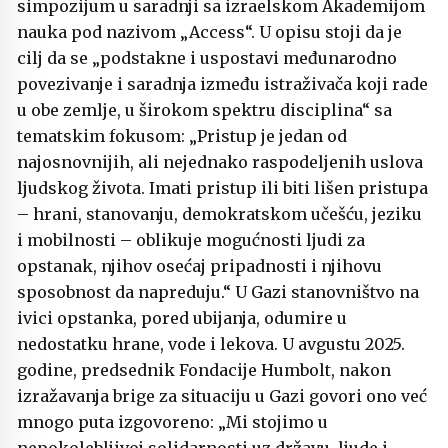
simpozijum u saradnji sa izraelskom Akademijom
nauka pod nazivom „Access“. U opisu stoji da je
cilj da se „podstakne i uspostavi međunarodno
povezivanje i saradnja između istraživača koji rade
u obe zemlje, u širokom spektru disciplina“ sa
tematskim fokusom: „Pristup je jedan od
najosnovnijih, ali nejednako raspodeljenih uslova
ljudskog života. Imati pristup ili biti lišen pristupa
– hrani, stanovanju, demokratskom učešću, jeziku
i mobilnosti – oblikuje mogućnosti ljudi za
opstanak, njihov osećaj pripadnosti i njihovu
sposobnost da napreduju.“ U Gazi stanovništvo na
ivici opstanka, pored ubijanja, odumire u
nedostatku hrane, vode i lekova. U avgustu 2025.
godine, predsednik Fondacije Humbolt, nakon
izražavanja brige za situaciju u Gazi govori ono već
mnogo puta izgovoreno: „Mi stojimo u