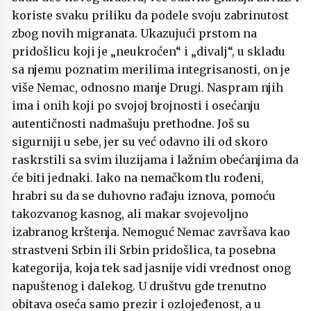
koriste svaku priliku da podele svoju zabrinutost
zbog novih migranata. Ukazujući prstom na
pridošlicu koji je „neukroćen“ i „divalj“, u skladu
sa njemu poznatim merilima integrisanosti, on je
više Nemac, odnosno manje Drugi. Naspram njih
ima i onih koji po svojoj brojnosti i osećanju
autentičnosti nadmašuju prethodne. Još su
sigurniji u sebe, jer su već odavno ili od skoro
raskrstili sa svim iluzijama i lažnim obećanjima da
će biti jednaki. Iako na nemačkom tlu rođeni,
hrabri su da se duhovno rađaju iznova, pomoću
takozvanog kasnog, ali makar svojevoljno
izabranog krštenja. Nemoguć Nemac završava kao
strastveni Srbin ili Srbin pridošlica, ta posebna
kategorija, koja tek sad jasnije vidi vrednost onog
napuštenog i dalekog. U društvu gde trenutno
obitava oseća samo prezir i ozlojeđenost, a u