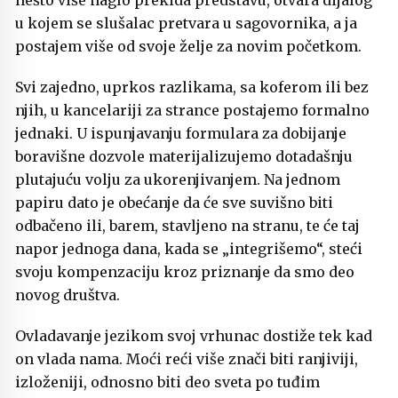
nešto više naglo prekida predstavu, otvara dijalog
u kojem se slušalac pretvara u sagovornika, a ja
postajem više od svoje želje za novim početkom.
Svi zajedno, uprkos razlikama, sa koferom ili bez
njih, u kancelariji za strance postajemo formalno
jednaki. U ispunjavanju formulara za dobijanje
boravišne dozvole materijalizujemo dotadašnju
plutajuću volju za ukorenjivanjem. Na jednom
papiru dato je obećanje da će sve suvišno biti
odbačeno ili, barem, stavljeno na stranu, te će taj
napor jednoga dana, kada se „integrišemo“, steći
svoju kompenzaciju kroz priznanje da smo deo
novog društva.
Ovladavanje jezikom svoj vrhunac dostiže tek kad
on vlada nama. Moći reći više znači biti ranjiviji,
izloženiji, odnosno biti deo sveta po tuđim