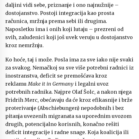
daljini vidi sebe, priznanje i ono najnužnije –
dostojanstvo. Postoji integracija kao prosta
računica, mržnja prema sebi ili drugima.
Naposletku ima i onih koji lutaju – prezreni od
svih, zaluđenici koji još uvek veruju u dostojanstvo
kroz nemržnju.
Ko hoće, taj i može. Posla ima za sve iako nije svaki
za svakog. Nemačkoj su sve više potrebni radnici iz
inostranstva, deficit se premošćava kroz
reklamu
Make it in Germany
i legalni uvoz
potrebnih radnika. Najpre Olaf Šolc, a nakon njega
Fridrih Merc, obećavaju da će kroz efikasnije i brže
proterivanje (Abschiebungen) nepodobnih i bez
pitanja uvezenih migranata sa uporednim uvozom
drugih, potencijalno korisnih, konačno rešiti
deficit integracije i radne snage. Koja koalicija ili