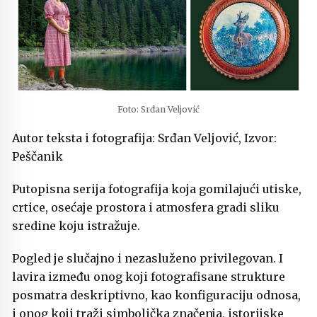
Foto: Srđan Veljović
Autor teksta i fotografija: Srđan Veljović, Izvor:
Peščanik
Putopisna serija fotografija koja gomilajući utiske,
crtice, osećaje prostora i atmosfera gradi sliku
sredine koju istražuje.
Pogled je slučajno i nezasluženo privilegovan. I
lavira između onog koji fotografisane strukture
posmatra deskriptivno, kao konfiguraciju odnosa,
i onog koji traži simbolička značenja, istorijske