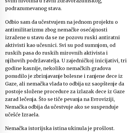
svim nivoima u ravni zdravorazumskog,
podrazumevanog stava.
Odbio sam da učestvujem na jednom projektu o
antimilitarizmu zbog nemačke osećajnosti
izražene u stavu da se ne pozovu ruski antiratni
aktivisti kao učesnici. Svi su pod sumnjom, od
ruskih pasa do ruskih mirovnih aktivista i
njihovih podržavatelja. U zajedničkoj inicijativi, tri
godine kasnije, nekoliko nemačkih gradova
ponudilo je zbrinjavanje bolesne i ranjene dece iz
Gaze, ali nemačka vlada to odbija uz saopštenje da
postoje složene procedure za izlazak dece iz Gaze
zarad lečenja. Što se tiče pevanja na Evroviziji,
Nemačka odbija da učestvuje ako se suspenduje
učešće Izraela.
Nemačka istorijska istina ukinula je prošlost.