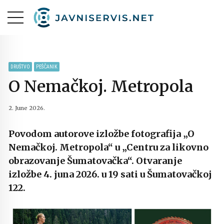
DRUŠTVO
PEŠČANIK
O Nemačkoj. Metropola
2. June 2026.
Povodom autorove izložbe fotografija „O
Nemačkoj. Metropola“ u „Centru za likovno
obrazovanje Šumatovačka“. Otvaranje
izložbe 4. juna 2026. u 19 sati u Šumatovačkoj
122.