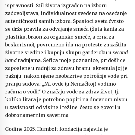
ispravnosti. Stil života izgrađen na izboru
zadovoljstava, individualnost svedena na osećanje
autentičnosti samih izbora. Spasioci sveta čvrsto
se drže pravila za odvajanje smeća (žuta kanta za
plastiku, braon za organsko smeće, a crna za
beskorisno), povremeno idu na proteste za zaštitu
životne sredine i kupuju skupu garderobu u
second
hand
radnjama. Šefica moje poznanice, pridošlice
zaposlene u radnji za zdravu hranu, skrenula joj je
pažnju, nakon njene neobazrive potrošnje vode pri
pranju sudova: „Mi ovde (u Nemačkoj) vodimo
računa o vodi.“ O značaju vode za zdrav život, tj.
koliko litara je potrebno popiti na dnevnom nivou
u zavisnosti od visine i težine, često se govori u
dobronamernim savetima.
Godine 2025. Humbolt fondacija najavila je