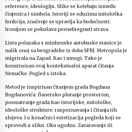
reference, ideologiju. Slike se kolebaju između
činjenica i simbola. Istoriji se oduzima mitološka
funkcija, značenje se upravlja ka budućnosti.
Ironijom se pokušava prenebregnuti strava.
Lista polazaka s minhenske autobuske stanice je
nalik onoj sa beogradske iz doba SFRJ. Metropola je
migrirala na Zapad. Kao i mnogi. Tako je
konstruisan ovaj kontekstualni aparat čitanja
Nemačke. Pogled s istoka.
Metod je inspirisan čitanjem grada Bogdana
Bogdanovića: flanersko plutanje prostorom,
posmatranje grada kao istorijske, mitološke,
ideološke strukture; raspoznavanja i čitanja tih
slojeva. I u konačnici estetizacija pogleda koji se
sprovodi u sliku. Oku ugodno. Zavaravanje ili