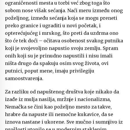
ograničenosti mesta u torbi već zbog toga što
sobom nose višak sećanja. Naći meru između onog
poželjnog, između sećanja koja se mogu preneti
preko granice i ugraditi u novi početak, i
opterećujućeg i mrskog, što preti da uzdrma ono
što će tek doći – očitava osobenost svakog putnika
koji je svojevoljno napustio svoju zemlju. Spram
onih koji su je prinudno napustili i nisu imali
ništa drugo da spakuju osim svog života, ovi
putnici, poput mene, imaju privilegiju
samoostvarenja.
Za razliku od napuštenog društva koje nikako da
izađe iz mulja nasilja, mržnje i nacionalizma,
Nemačka se čini kao poželjno mesto za takve,
hrabre da napuste ili nemoćne kukavice, da se
iznova nastane i ukorene. Sve mučno i sumnjivo iz
prošlosti utopilo se u modernim staklenim