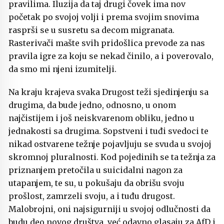
pravilima. Iluzija da taj drugi čovek ima nov
početak po svojoj volji i prema svojim snovima
rasprši se u susretu sa decom migranata.
Rasterivači mašte svih pridošlica prevode za nas
pravila igre za koju se nekad činilo, a i poverovalo,
da smo mi njeni izumitelji.
Na kraju krajeva svaka Drugost teži sjedinjenju sa
drugima, da bude jedno, odnosno, u onom
najčistijem i još neiskvarenom obliku, jedno u
jednakosti sa drugima. Sopstveni i tuđi svedoci te
nikad ostvarene težnje pojavljuju se svuda u svojoj
skromnoj pluralnosti. Kod pojedinih se ta težnja za
priznanjem pretočila u suicidalni nagon za
utapanjem, te su, u pokušaju da obrišu svoju
prošlost, zamrzeli svoju, a i tuđu drugost.
Malobrojni, oni najsigurniji u svojoj odlučnosti da
budu deo novog društva, već odavno glasaju za AfD i