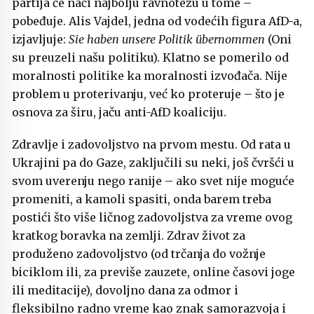
partija će naći najbolju ravnotežu u tome –
pobeđuje. Alis Vajdel, jedna od vodećih figura AfD-a,
izjavljuje:
Sie haben unsere Politik übernommen
(Oni
su preuzeli našu politiku). Klatno se pomerilo od
moralnosti politike ka moralnosti izvođača. Nije
problem u proterivanju, već ko proteruje – što je
osnova za širu, jaču anti-AfD koaliciju.
Zdravlje i zadovoljstvo na prvom mestu. Od rata u
Ukrajini pa do Gaze, zaključili su neki, još čvršći u
svom uverenju nego ranije – ako svet nije moguće
promeniti, a kamoli spasiti, onda barem treba
postići što više ličnog zadovoljstva za vreme ovog
kratkog boravka na zemlji. Zdrav život za
produženo zadovoljstvo (od trčanja do vožnje
biciklom ili, za previše zauzete, online časovi joge
ili meditacije), dovoljno dana za odmor i
fleksibilno radno vreme kao znak samorazvoja i