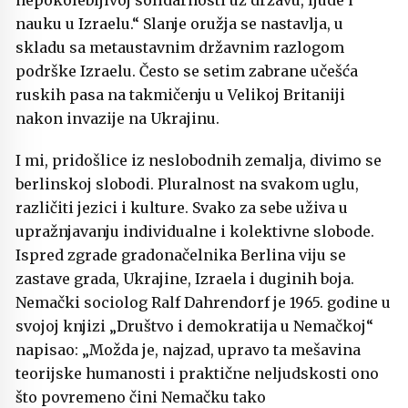
nepokolebljivoj solidarnosti uz državu, ljude i
nauku u Izraelu.“ Slanje oružja se nastavlja, u
skladu sa metaustavnim državnim razlogom
podrške Izraelu. Često se setim zabrane učešća
ruskih pasa na takmičenju u Velikoj Britaniji
nakon invazije na Ukrajinu.
I mi, pridošlice iz neslobodnih zemalja, divimo se
berlinskoj slobodi. Pluralnost na svakom uglu,
različiti jezici i kulture. Svako za sebe uživa u
upražnjavanju individualne i kolektivne slobode.
Ispred zgrade gradonačelnika Berlina viju se
zastave grada, Ukrajine, Izraela i duginih boja.
Nemački sociolog Ralf Dahrendorf je 1965. godine u
svojoj knjizi „Društvo i demokratija u Nemačkoj“
napisao: „Možda je, najzad, upravo ta mešavina
teorijske humanosti i praktične neljudskosti ono
što povremeno čini Nemačku tako