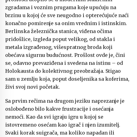
zgradama i voznim prugama koje upućuju na
brzinu u kojoj će sve neugodno i opterećujuće naći
konačno pomirenje sa onim vrednim i istinskim.
Berlinska železnička stanica, viđena očima
pridošlice, izgleda poput velikog, od stakla i
metala izgrađenog, višespratnog broda koji
obećava sigurnu budućnost. Prošlost ovde je, čini
se, odavno prevaziđena i svedena na istinu – od
Holokausta do kolektivnog preobražaja. Stigao
sam u zemlju koja, poput doseljenika sa koferima,
živi svoj novi početak.
Sa prvim rečima na drugom jeziku naprezanje je
oslobođeno bilo kakve frustracije i osećanja
nemoći. Kao da svi igraju igru u kojoj se
istovremeno osećam kao igrač i njen izumitelj.
Svaki korak suigrača, ma koliko napadan ili