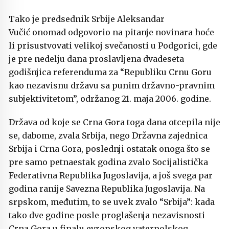
Tako je predsednik Srbije
Aleksandar
Vučić
onomad odgovorio na pitanje novinara hoće
li prisustvovati velikoj svečanosti u Podgorici, gde
je pre nedelju dana proslavljena dvadeseta
godišnjica referenduma za “Republiku Crnu Goru
kao nezavisnu državu sa punim državno-pravnim
subjektivitetom”, održanog 21. maja 2006. godine.
Država od koje se Crna Gora toga dana otcepila nije
se, dabome, zvala Srbija, nego Državna zajednica
Srbija i Crna Gora, poslednji ostatak onoga što se
pre samo petnaestak godina zvalo Socijalistička
Federativna Republika Jugoslavija, a još svega par
godina ranije Savezna Republika Jugoslavija. Na
srpskom, međutim, to se uvek zvalo “Srbija”: kada
tako dve godine posle proglašenja nezavisnosti
Crna Gora u finalu evropskog vaterpolskog