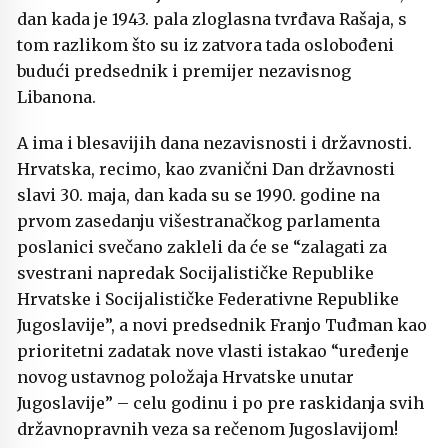
dan kada je 1943. pala zloglasna tvrđava Rašaja, s
tom razlikom što su iz zatvora tada oslobođeni
budući predsednik i premijer nezavisnog
Libanona.
A ima i blesavijih dana nezavisnosti i državnosti.
Hrvatska, recimo, kao zvanični Dan državnosti
slavi 30. maja, dan kada su se 1990. godine na
prvom zasedanju višestranačkog parlamenta
poslanici svečano zakleli da će se “zalagati za
svestrani napredak Socijalističke Republike
Hrvatske i Socijalističke Federativne Republike
Jugoslavije”, a novi predsednik
Franjo Tuđman
kao
prioritetni zadatak nove vlasti istakao “uređenje
novog ustavnog položaja Hrvatske unutar
Jugoslavije” – celu godinu i po pre raskidanja svih
državnopravnih veza sa rečenom Jugoslavijom!