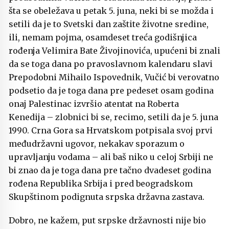
šta se obeležava u petak 5. juna, neki bi se možda i
setili da je to Svetski dan zaštite životne sredine,
ili, nemam pojma, osamdeset treća godišnjica
rođenja
Velimira Bate Živojinovića
, upućeni bi znali
da se toga dana po pravoslavnom kalendaru slavi
Prepodobni Mihailo Ispovednik, Vučić bi verovatno
podsetio da je toga dana pre pedeset osam godina
onaj Palestinac izvršio atentat na
Roberta
Kenedija
– zlobnici bi se, recimo, setili da je 5. juna
1990. Crna Gora sa Hrvatskom potpisala svoj prvi
međudržavni ugovor, nekakav sporazum o
upravljanju vodama – ali baš niko u celoj Srbiji ne
bi znao da je toga dana pre tačno dvadeset godina
rođena Republika Srbija i pred beogradskom
Skupštinom podignuta srpska državna zastava.
Dobro, ne kažem, put srpske državnosti nije bio