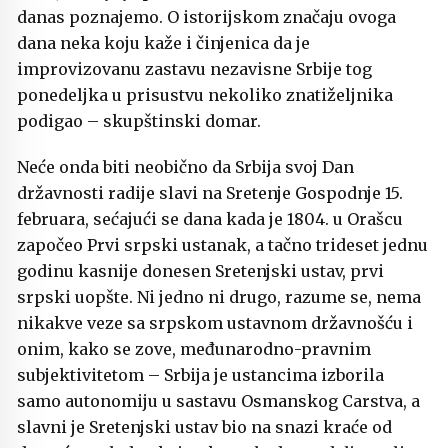
danas poznajemo. O istorijskom značaju ovoga
dana neka koju kaže i činjenica da je
improvizovanu zastavu nezavisne Srbije tog
ponedeljka u prisustvu nekoliko znatiželjnika
podigao – skupštinski domar.
Neće onda biti neobično da Srbija svoj Dan
državnosti radije slavi na Sretenje Gospodnje 15.
februara, sećajući se dana kada je 1804. u Orašcu
započeo Prvi srpski ustanak, a tačno trideset jednu
godinu kasnije donesen Sretenjski ustav, prvi
srpski uopšte. Ni jedno ni drugo, razume se, nema
nikakve veze sa srpskom ustavnom državnošću i
onim, kako se zove, međunarodno-pravnim
subjektivitetom – Srbija je ustancima izborila
samo autonomiju u sastavu Osmanskog Carstva, a
slavni je Sretenjski ustav bio na snazi kraće od