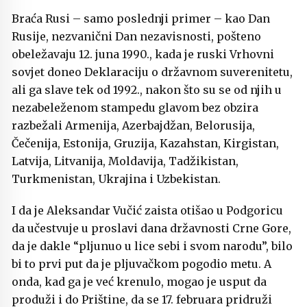
Braća Rusi – samo poslednji primer – kao Dan
Rusije, nezvanični Dan nezavisnosti, pošteno
obeležavaju 12. juna 1990., kada je ruski Vrhovni
sovjet doneo Deklaraciju o državnom suverenitetu,
ali ga slave tek od 1992., nakon što su se od njih u
nezabeleženom stampedu glavom bez obzira
razbežali Armenija, Azerbajdžan, Belorusija,
Čečenija, Estonija, Gruzija, Kazahstan, Kirgistan,
Latvija, Litvanija, Moldavija, Tadžikistan,
Turkmenistan, Ukrajina i Uzbekistan.
I da je Aleksandar Vučić zaista otišao u Podgoricu
da učestvuje u proslavi dana državnosti Crne Gore,
da je dakle “pljunuo u lice sebi i svom narodu”, bilo
bi to prvi put da je pljuvačkom pogodio metu. A
onda, kad ga je već krenulo, mogao je usput da
produži i do Prištine, da se 17. februara pridruži