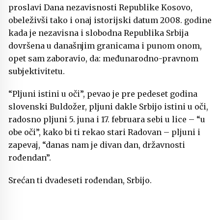
proslavi Dana nezavisnosti Republike Kosovo,
obeleživši tako i onaj istorijski datum 2008. godine
kada je nezavisna i slobodna Republika Srbija
dovršena u današnjim granicama i punom onom,
opet sam zaboravio, da: međunarodno-pravnom
subjektivitetu.
“Pljuni istini u oči”, pevao je pre pedeset godina
slovenski Buldožer, pljuni dakle Srbijo istini u oči,
radosno pljuni 5. juna i 17. februara sebi u lice – “u
obe oči”, kako bi ti rekao stari Radovan – pljuni i
zapevaj, “danas nam je divan dan, državnosti
rođendan”.
Srećan ti dvadeseti rođendan, Srbijo.