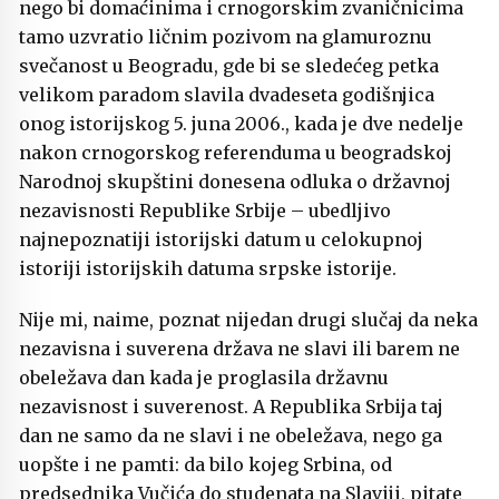
nego bi domaćinima i crnogorskim zvaničnicima
tamo uzvratio ličnim pozivom na glamuroznu
svečanost u Beogradu, gde bi se sledećeg petka
velikom paradom slavila dvadeseta godišnjica
onog istorijskog 5. juna 2006., kada je dve nedelje
nakon crnogorskog referenduma u beogradskoj
Narodnoj skupštini donesena odluka o državnoj
nezavisnosti Republike Srbije – ubedljivo
najnepoznatiji istorijski datum u celokupnoj
istoriji istorijskih datuma srpske istorije.
Nije mi, naime, poznat nijedan drugi slučaj da neka
nezavisna i suverena država ne slavi ili barem ne
obeležava dan kada je proglasila državnu
nezavisnost i suverenost. A Republika Srbija taj
dan ne samo da ne slavi i ne obeležava, nego ga
uopšte i ne pamti: da bilo kojeg Srbina, od
predsednika Vučića do studenata na Slaviji, pitate