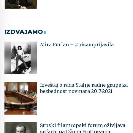
IZDVAJAMO
Mira Furlan – #nisamprijavila
Izveštaj o radu Stalne radne grupe za
bezbednost novinara 2017-2021
Srpski filantropski forum oživljava
sećanje na Džona Frotingama,