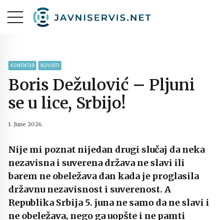
KOMENTAR
NOVOSTI
Boris Dežulović – Pljuni
se u lice, Srbijo!
1. June 2026.
Nije mi poznat nijedan drugi slučaj da neka
nezavisna i suverena država ne slavi ili
barem ne obeležava dan kada je proglasila
državnu nezavisnost i suverenost. A
Republika Srbija 5. juna ne samo da ne slavi i
ne obeležava, nego ga uopšte i ne pamti