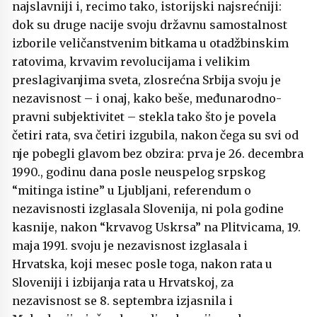
najslavniji i, recimo tako, istorijski najsrećniji:
dok su druge nacije svoju državnu samostalnost
izborile veličanstvenim bitkama u otadžbinskim
ratovima, krvavim revolucijama i velikim
preslagivanjima sveta, zlosrećna Srbija svoju je
nezavisnost – i onaj, kako beše, međunarodno-
pravni subjektivitet – stekla tako što je povela
četiri rata, sva četiri izgubila, nakon čega su svi od
nje pobegli glavom bez obzira: prva je 26. decembra
1990., godinu dana posle neuspelog srpskog
“mitinga istine” u Ljubljani, referendum o
nezavisnosti izglasala Slovenija, ni pola godine
kasnije, nakon “krvavog Uskrsa” na Plitvicama, 19.
maja 1991. svoju je nezavisnost izglasala i
Hrvatska, koji mesec posle toga, nakon rata u
Sloveniji i izbijanja rata u Hrvatskoj, za
nezavisnost se 8. septembra izjasnila i