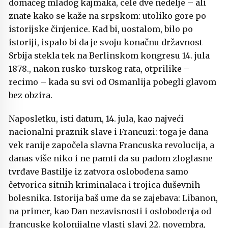
domaćeg mladog kajmaka, cele dve nedelje – ali
znate kako se kaže na srpskom: utoliko gore po
istorijske činjenice. Kad bi, uostalom, bilo po
istoriji, ispalo bi da je svoju konačnu državnost
Srbija stekla tek na Berlinskom kongresu 14. jula
1878., nakon rusko-turskog rata, otprilike –
recimo – kada su svi od Osmanlija pobegli glavom
bez obzira.
Naposletku, isti datum, 14. jula, kao najveći
nacionalni praznik slave i Francuzi: toga je dana
vek ranije započela slavna Francuska revolucija, a
danas više niko i ne pamti da su padom zloglasne
tvrđave Bastilje iz zatvora oslobođena samo
četvorica sitnih kriminalaca i trojica duševnih
bolesnika. Istorija baš ume da se zajebava: Libanon,
na primer, kao Dan nezavisnosti i oslobođenja od
francuske kolonijalne vlasti slavi 22. novembra,