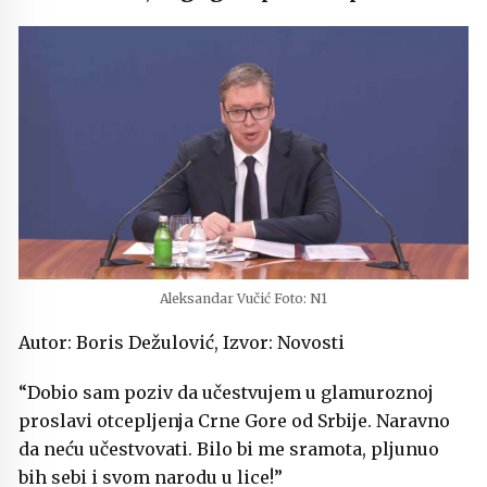
Aleksandar Vučić Foto: N1
Autor: Boris Dežulović, Izvor: Novosti
“Dobio sam poziv da učestvujem u glamuroznoj
proslavi otcepljenja Crne Gore od Srbije. Naravno
da neću učestvovati. Bilo bi me sramota, pljunuo
bih sebi i svom narodu u lice!”