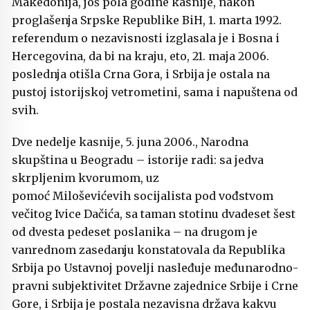
Makedonija, još pola godine kasnije, nakon
proglašenja Srpske Republike BiH, 1. marta 1992.
referendum o nezavisnosti izglasala je i Bosna i
Hercegovina, da bi na kraju, eto, 21. maja 2006.
poslednja otišla Crna Gora, i Srbija je ostala na
pustoj istorijskoj vetrometini, sama i napuštena od
svih.
Dve nedelje kasnije, 5. juna 2006., Narodna
skupština u Beogradu – istorije radi: sa jedva
skrpljenim kvorumom, uz
pomoć
Miloševićevih
socijalista pod vođstvom
večitog
Ivice Dačića
, sa taman stotinu dvadeset šest
od dvesta pedeset poslanika – na drugom je
vanrednom zasedanju konstatovala da Republika
Srbija po Ustavnoj povelji nasleđuje međunarodno-
pravni subjektivitet Državne zajednice Srbije i Crne
Gore, i Srbija je postala nezavisna država kakvu