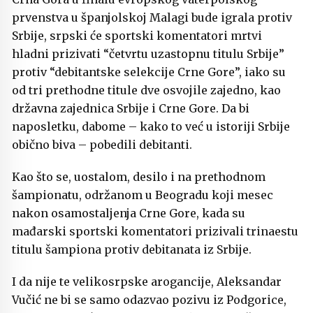
prvenstva u španjolskoj Malagi bude igrala protiv
Srbije, srpski će sportski komentatori mrtvi
hladni prizivati “četvrtu uzastopnu titulu Srbije”
protiv “debitantske selekcije Crne Gore”, iako su
od tri prethodne titule dve osvojile zajedno, kao
državna zajednica Srbije i Crne Gore. Da bi
naposletku, dabome – kako to već u istoriji Srbije
obično biva – pobedili debitanti.
Kao što se, uostalom, desilo i na prethodnom
šampionatu, održanom u Beogradu koji mesec
nakon osamostaljenja Crne Gore, kada su
mađarski sportski komentatori prizivali trinaestu
titulu šampiona protiv debitanata iz Srbije.
I da nije te velikosrpske arogancije, Aleksandar
Vučić ne bi se samo odazvao pozivu iz Podgorice,