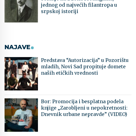
jednog od najvećih filantropa u
srpskoj istoriji
NAJAVE
Predstava “Autorizacija” u Pozorištu
mladih, Novi Sad propituje domete
naših etičkih vrednosti
Bor: Promocija i besplatna podela
knjige „Zarobljeni u nepokretnosti:
Dnevnik urbane nepravde” (VIDEO)