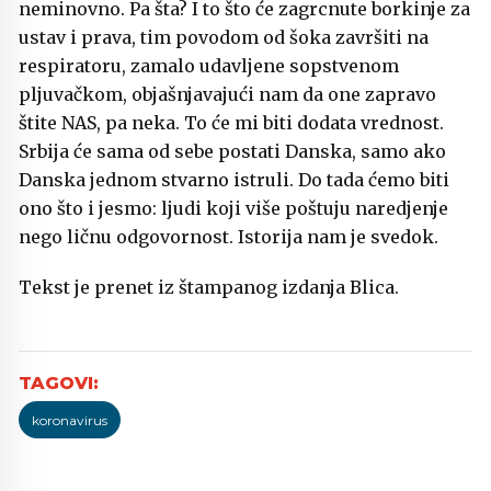
neminovno. Pa šta? I to što će zagrcnute borkinje za
ustav i prava, tim povodom od šoka završiti na
respiratoru, zamalo udavljene sopstvenom
pljuvačkom, objašnjavajući nam da one zapravo
štite NAS, pa neka. To će mi biti dodata vrednost.
Srbija će sama od sebe postati Danska, samo ako
Danska jednom stvarno istruli. Do tada ćemo biti
ono što i jesmo: ljudi koji više poštuju naredjenje
nego ličnu odgovornost. Istorija nam je svedok.
Tekst je prenet iz štampanog izdanja Blica.
koronavirus