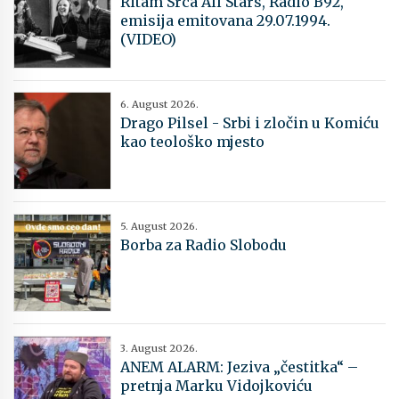
Ritam Srca All Stars, Radio B92,
emisija emitovana 29.07.1994.
(VIDEO)
6. August 2026.
Drago Pilsel - Srbi i zločin u Komiću
kao teološko mjesto
5. August 2026.
Borba za Radio Slobodu
3. August 2026.
ANEM ALARM: Jeziva „čestitka“ –
pretnja Marku Vidojkoviću