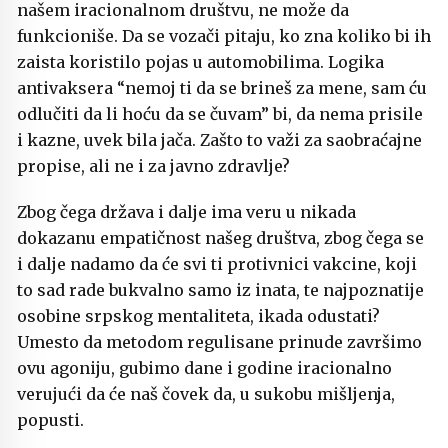
našem iracionalnom društvu, ne može da
funkcioniše. Da se vozači pitaju, ko zna koliko bi ih
zaista koristilo pojas u automobilima. Logika
antivaksera “nemoj ti da se brineš za mene, sam ću
odlučiti da li hoću da se čuvam” bi, da nema prisile
i kazne, uvek bila jača. Zašto to važi za saobraćajne
propise, ali ne i za javno zdravlje?
Zbog čega država i dalje ima veru u nikada
dokazanu empatičnost našeg društva, zbog čega se
i dalje nadamo da će svi ti protivnici vakcine, koji
to sad rade bukvalno samo iz inata, te najpoznatije
osobine srpskog mentaliteta, ikada odustati?
Umesto da metodom regulisane prinude završimo
ovu agoniju, gubimo dane i godine iracionalno
verujući da će naš čovek da, u sukobu mišljenja,
popusti.