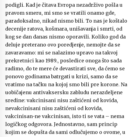
podigli. Kad je čitava Evropa nezadrživo pošla u
pravom smeru, mi smo se vratili onamo gde,
paradoksalno, nikad nismo bili. To nas je koštalo
decenije ratova, košmara, unišavanja i smrti, od
kog se dan danas nismo oporavili. Koliko god da
deluje preterano ovo poredjenje, nemojte da se
zavaravamo: mi se nalazimo upravo na takvoj
prekretnici kao 1989., posledice onoga što sada
radimo, do te mere će devastirati sve, da ćemo se
ponovo godinama batrgati u krizi, samo da se
vratimo na tačku na kojoj smo bili pre korone. Na
uobičajenu antivaksersku zabludu nerazdeljene
sredine: vakcinisani nisu zaštićeni od kovida,
nevakcinisani nisu zaštićeni od kovida,
vakcinisan-ne vakcinisan, isto ti se vata – nema
logičkog odgovora. Jednostavno, sam princip
kojim se dopušta da sami odlučujemo o ovome, u