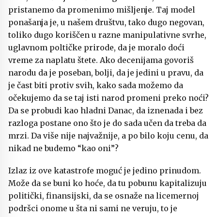
pristanemo da promenimo mišljenje. Taj model
ponašanja je, u našem društvu, tako dugo negovan,
toliko dugo koriščen u razne manipulativne svrhe,
uglavnom poltičke prirode, da je moralo doći
vreme za naplatu štete. Ako decenijama govoriš
narodu da je poseban, bolji, da je jedini u pravu, da
je čast biti protiv svih, kako sada možemo da
očekujemo da se taj isti narod promeni preko noći?
Da se probudi kao hladni Danac, da iznenada i bez
razloga postane ono što je do sada učen da treba da
mrzi. Da više nije najvažnije, a po bilo koju cenu, da
nikad ne budemo “kao oni”?
Izlaz iz ove katastrofe moguć je jedino prinudom.
Može da se buni ko hoće, da tu pobunu kapitalizuju
politički, finansijski, da se osnaže na licemernoj
podršci onome u šta ni sami ne veruju, to je