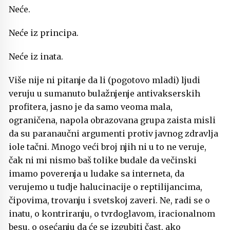
Neće.
Neće iz principa.
Neće iz inata.
Više nije ni pitanje da li (pogotovo mladi) ljudi
veruju u sumanuto bulažnjenje antivakserskih
profitera, jasno je da samo veoma mala,
ograničena, napola obrazovana grupa zaista misli
da su paranaučni argumenti protiv javnog zdravlja
iole tačni. Mnogo veći broj njih ni u to ne veruje,
čak ni mi nismo baš tolike budale da večinski
imamo poverenja u ludake sa interneta, da
verujemo u tudje halucinacije o reptilijancima,
čipovima, trovanju i svetskoj zaveri. Ne, radi se o
inatu, o kontriranju, o tvrdoglavom, iracionalnom
besu, o osećanju da će se izgubiti čast, ako