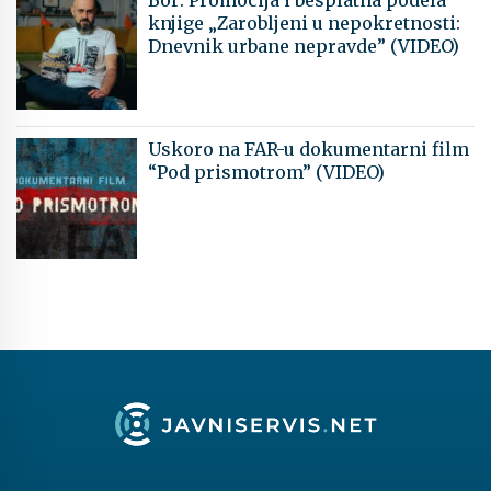
Bor: Promocija i besplatna podela
knjige „Zarobljeni u nepokretnosti:
Dnevnik urbane nepravde” (VIDEO)
Uskoro na FAR-u dokumentarni film
“Pod prismotrom” (VIDEO)