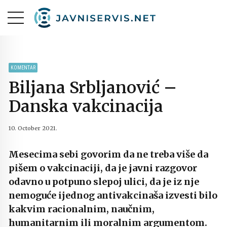
KOMENTAR
Biljana Srbljanović –
Danska vakcinacija
10. October 2021.
Mesecima sebi govorim da ne treba više da
pišem o vakcinaciji, da je javni razgovor
odavno u potpuno slepoj ulici, da je iz nje
nemoguće ijednog antivakcinaša izvesti bilo
kakvim racionalnim, naučnim,
humanitarnim ili moralnim argumentom.