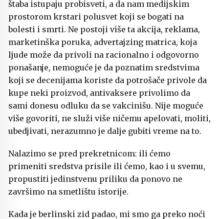
štaba istupaju probisveti, a da nam medijskim
prostorom krstari polusvet koji se bogati na
bolesti i smrti. Ne postoji više ta akcija, reklama,
marketinška poruka, advertajzing matrica, koja
ljude može da privoli na racionalno i odgovorno
ponašanje, nemoguće je da poznatim sredstvima
koji se decenijama koriste da potrošače privole da
kupe neki proizvod, antivaksere privolimo da
sami donesu odluku da se vakcinišu. Nije moguće
više govoriti, ne služi više ničemu apelovati, moliti,
ubedjivati, nerazumno je dalje gubiti vreme na to.
Nalazimo se pred prekretnicom: ili ćemo
primeniti sredstva prisile ili ćemo, kao i u svemu,
propustiti jedinstvenu priliku da ponovo ne
završimo na smetlištu istorije.
Kada je berlinski zid padao, mi smo ga preko noći