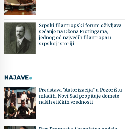
Srpski filantropski forum oživljava
sećanje na Džona Frotingama,
jednog od najvećih filantropa u
srpskoj istoriji
NAJAVE
Predstava “Autorizacija” u Pozorištu
mladih, Novi Sad propituje domete
naših etičkih vrednosti