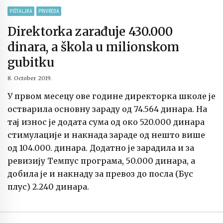
PIŠTALJKA
PRIVREDA
Direktorka zarađuje 430.000
dinara, a škola u milionskom
gubitku
8. October 2019.
У првом месецу ове године директорка школе је
остварила основну зараду од 74.564 динара. На
тај износ је додата сума од око 520.000 динара
стимулације и накнада зараде од нешто више
од 104.000. динара. Додатно је зарадила и за
ревизију Темпус програма, 50.000 динара, а
добила је и накнаду за превоз до посла (Бус
плус) 2.240 динара.