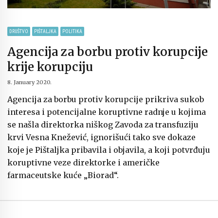
DRUŠTVO
PIŠTALJKA
POLITIKA
Agencija za borbu protiv korupcije
krije korupciju
8. January 2020.
Agencija za borbu protiv korupcije prikriva sukob
interesa i potencijalne koruptivne radnje u kojima
se našla direktorka niškog Zavoda za transfuziju
krvi Vesna Knežević, ignorišući tako sve dokaze
koje je Pištaljka pribavila i objavila, a koji potvrđuju
koruptivne veze direktorke i američke
farmaceutske kuće „Biorad“.