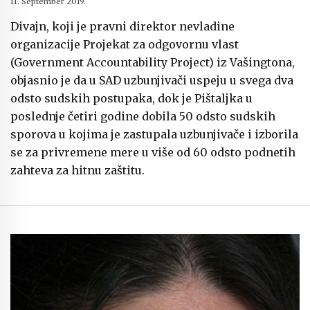
11. September 2019.
Divajn, koji je pravni direktor nevladine
organizacije Projekat za odgovornu vlast
(Government Accountability Project) iz Vašingtona,
objasnio je da u SAD uzbunjivači uspeju u svega dva
odsto sudskih postupaka, dok je Pištaljka u
poslednje četiri godine dobila 50 odsto sudskih
sporova u kojima je zastupala uzbunjivače i izborila
se za privremene mere u više od 60 odsto podnetih
zahteva za hitnu zaštitu.