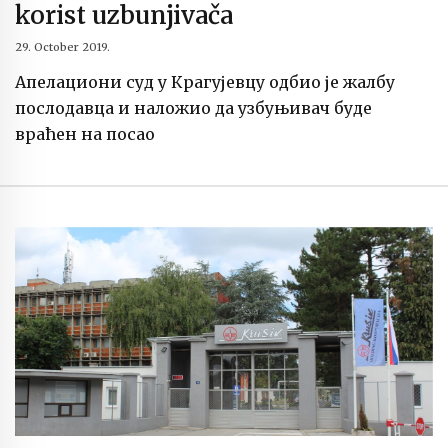
korist uzbunjivača
29. October 2019.
Апелациони суд у Крагујевцу одбио је жалбу
послодавца и наложио да узбуњивач буде
враћен на посао