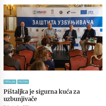
PIŠTALJKA
POLITIKA
Pištaljka je sigurna kuća za
uzbunjivače