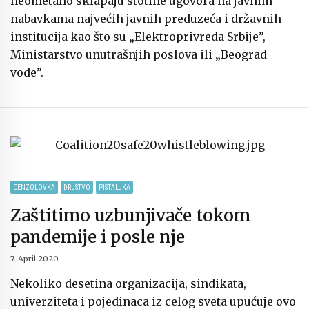
neometano sklapaju stotine ugovora na javnim
nabavkama najvećih javnih preduzeća i državnih
institucija kao što su „Elektroprivreda Srbije”,
Ministarstvo unutrašnjih poslova ili „Beograd
vode”.
CENZOLOVKA
DRUŠTVO
PIŠTALJKA
Zaštitimo uzbunjivače tokom
pandemije i posle nje
7. April 2020.
Nekoliko desetina organizacija, sindikata,
univerziteta i pojedinaca iz celog sveta upućuje ovo