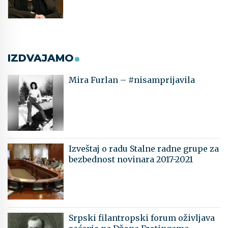
IZDVAJAMO
Mira Furlan – #nisamprijavila
Izveštaj o radu Stalne radne grupe za
bezbednost novinara 2017-2021
Srpski filantropski forum oživljava