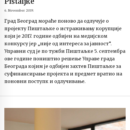
Pištaljke
6. November 2019.
Град Београд мораће поново да одлучује о
пројекту Пиштаљке о истраживању корупције
који је 2017. године одбијен на медијском
конкурсу јер „није од интереса за јавност“.
Управни суд је по тужби Пиштаљке 5. септембра
ове године поништио решење Управе града
Београда којим је одбијен захтев Пиштаљке за
суфинансирање пројекта и предмет вратио на
поновни поступк и одлучивање.