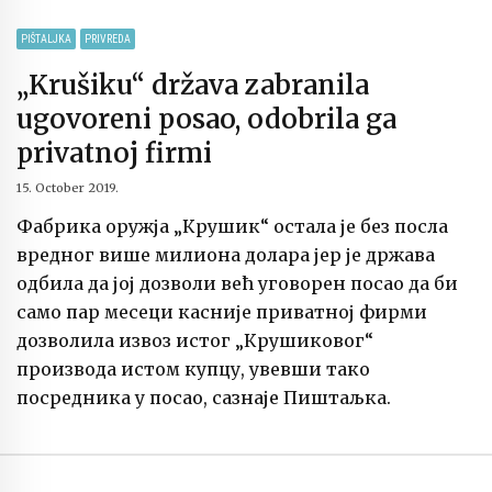
PIŠTALJKA
PRIVREDA
„Krušiku“ država zabranila
ugovoreni posao, odobrila ga
privatnoj firmi
15. October 2019.
Фабрика оружја „Крушик“ остала је без посла
вредног више милиона долара јер је држава
одбила да јој дозволи већ уговорен посао да би
само пар месеци касније приватној фирми
дозволила извоз истог „Крушиковог“
производа истом купцу, увевши тако
посредника у посао, сазнаје Пиштаљка.