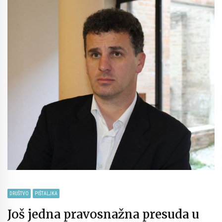
DRUŠTVO
PIŠTALJKA
Još jedna pravosnažna presuda u