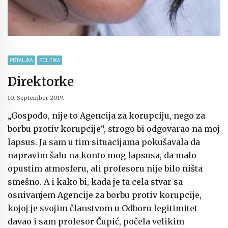
PIŠTALJKA
POLITIKA
Direktorke
10. September 2019.
„Gospođo, nije to Agencija za korupciju, nego za
borbu protiv korupcije“, strogo bi odgovarao na moj
lapsus. Ja sam u tim situacijama pokušavala da
napravim šalu na konto mog lapsusa, da malo
opustim atmosferu, ali profesoru nije bilo ništa
smešno. A i kako bi, kada je ta cela stvar sa
osnivanjem Agencije za borbu protiv korupcije,
kojoj je svojim članstvom u Odboru legitimitet
davao i sam profesor Čupić, počela velikim