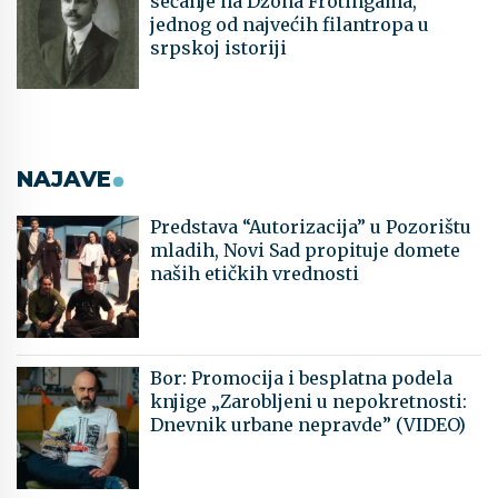
sećanje na Džona Frotingama,
jednog od najvećih filantropa u
srpskoj istoriji
NAJAVE
Predstava “Autorizacija” u Pozorištu
mladih, Novi Sad propituje domete
naših etičkih vrednosti
Bor: Promocija i besplatna podela
knjige „Zarobljeni u nepokretnosti:
Dnevnik urbane nepravde” (VIDEO)