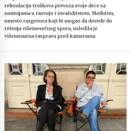
refundaciju troškova prevoza svoje dece sa
smetnjama u razvoju i invaliditetom. Međutim,
umesto razgovora koji bi mogao da dovede do
rešenja višemesečnog spora, usledila je
višeminutna rasprava pred kamerama.