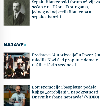
Srpski filantropski forum oživljava
sećanje na Džona Frotingama,
jednog od najvećih filantropa u
srpskoj istoriji
NAJAVE
Predstava “Autorizacija” u Pozorištu
mladih, Novi Sad propituje domete
naših etičkih vrednosti
Bor: Promocija i besplatna podela
knjige „Zarobljeni u nepokretnosti:
Dnevnik urbane nepravde” (VIDEO)