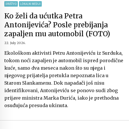
DRUŠTVO
LOKALNI MEDIJI
Ko želi da ućutka Petra
Antonijevića? Posle prebijanja
zapaljen mu automobil (FOTO)
22. July 2026.
Ekološkom aktivisti Petru Antonijeviću iz Surduka,
tokom noći zapaljen je automobil ispred porodične
kuće, samo dva meseca nakon što su njega i
njegovog prijatelja pretukla nepoznata lica u
Starom Slankamenu. Dok napadači još nisu
identifikovani, Antonijeviću se ponovo sudi zbog
prijave ministra Marka Đurića, iako je prethodna
osuđujuća presuda ukinuta.