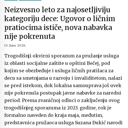
Neizvesno leto za najosetljiviju
kategoriju dece: Ugovor o ličnim
pratiocima ističe, nova nabavka
nije pokrenuta
15. June 2026.
Trogodišnji okvirni sporazum za pružanje usluga
iz oblasti socijalne zaštite u opštini Bečej, pod
kojim se obezbeđuje i usluga ličnih pratilaca za
decu sa smetnjama u razvoju i invaliditetom, nalazi
se pred istekom, dok lokalna samouprava još uvek
nije pokrenula postupak javne nabavke za naredni
period. Prema zvaničnoj odluci o zaključenju ovog
trogodišnjeg sporazuma iz 2023. godine, rok je
formalno naveden do kraja maja, međutim,
predstavnica pružaoca usluga Suzana Đukić navodi