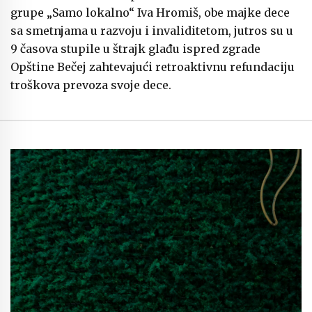
grupe „Samo lokalno“ Iva Hromiš, obe majke dece
sa smetnjama u razvoju i invaliditetom, jutros su u
9 časova stupile u štrajk glađu ispred zgrade
Opštine Bečej zahtevajući retroaktivnu refundaciju
troškova prevoza svoje dece.