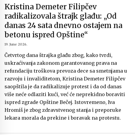
Kristina Demeter Filipčev
radikalizovala štrajk glađu: „Od
danas 24 sata dnevno ostajem na
betonu ispred Opštine“
19. June 2026.
Četvrtog dana štrajka glađu zbog, kako tvrdi,
uskraćivanja zakonom garantovanog prava na
refundaciju troškova prevoza dece sa smetnjama u
razvoju i invaliditetom, Kristina Demeter Filipčev
saopštila je da radikalizuje protest i da od danas
više neće odlaziti kući, već će neprekidno boraviti
ispred zgrade Opštine Bečej. Istovremeno, Iva
Hromiš je zbog zdravstvenog stanja i preporuke
lekara morala da prekine i boravak na protestu.