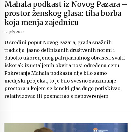
Mahala podkast iz Novog Pazara –
prostor ženskog glasa: tiha borba
koja menja zajednicu
19. July 2026.
U sredini poput Novog Pazara, grada snažnih
tradicija, jasno definisanih društvenih normi i
duboko ukorenjenog patrijarhalnog obrasca, svaki
iskorak iz ustaljenih okvira nosi određenu cenu.
Pokretanje Mahala podkasta nije bilo samo
medijski projekat, to je bilo svesno zauzimanje
prostora u kojem se ženski glas dugo potiskivao,
relativizovao ili posmatrao s nepoverenjem.