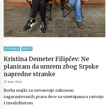
AUTONOMIJA
DRUŠTVO
Kristina Demeter Filipčev: Ne
planiram da umrem zbog Srpske
napredne stranke
27. June 2026.
Borba majki za ostvarenje zakonom
zagarantovanih prava dece sa smetnjama u razvoju
i invaliditetom