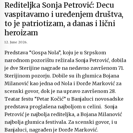
Rediteljka Sonja Petrović: Decu
vaspitavamo i uređenjem društva,
to je patriotizam, a danas i lični
heroizam
12. June 2026.
Predstava “Gospa Nola”, koju je u Srpskom
narodnom pozorištu režirala Sonja Petrović, dobila
je dve Sterijine nagrade na nedavno završenom 71.
Sterijinom pozorju. Dobile su ih glumica Bojana
Milanović kao jedna od Nola i Đorđe Marković za
scenski govor, dok je na upravo završenom 28.
Teatar festu “Petar Kočić” u Banjaluci novosadske
predstava proglašena najboljom u celini. Sonja
Petrović je najbolja rediteljka, a Bojana Milanović
najbolja glumica festivala. Za scenski govor, i u
Banjaluci, nagrađen je Đorđe Marković.