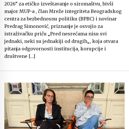
2026“ za etičko izveštavanje o siromaštvu, bivši
major MUP-a , član Mreže integriteta Beogradskog
centra za bezbednosnu politiku (BPBC) i novinar
Predrag Simonović, priznanje je osvojio za
istraživačku priču „Pred nesrećama nisu svi
jednaki, neki su jednakiji od drugih„, koja otvara
pitanja odgovornosti institucija, korupcije i
društvene […]