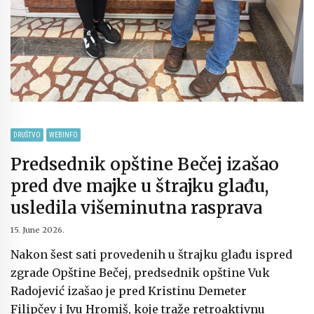
DRUŠTVO
WEBINFO
Predsednik opštine Bečej izašao
pred dve majke u štrajku glađu,
usledila višeminutna rasprava
15. June 2026.
Nakon šest sati provedenih u štrajku glađu ispred
zgrade Opštine Bečej, predsednik opštine Vuk
Radojević izašao je pred Kristinu Demeter
Filipčev i Ivu Hromiš, koje traže retroaktivnu