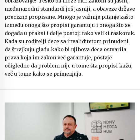
obrazovanje? Teško da može biti. Zakoni su jasni,
međunarodni standardi još jasniji, a obaveze države
precizno propisane. Mnogo je važnije pitanje zašto
između onoga što propisi garantuju i onoga što se
događa u praksi i dalje postoji tako veliki raskorak.
Kada su roditelji dece sa invaliditetom prinuđeni
da štrajkuju glađu kako bi njihova deca ostvarila
prava koja im zakon već garantuje, postaje
očigledno da problem nije u tome šta propisi kažu,
već u tome kako se primenjuju.