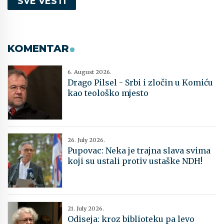
SVE VESTI
KOMENTAR
6. August 2026.
Drago Pilsel - Srbi i zločin u Komiću
kao teološko mjesto
26. July 2026.
Pupovac: Neka je trajna slava svima
koji su ustali protiv ustaške NDH!
21. July 2026.
Odiseja: kroz biblioteku pa levo