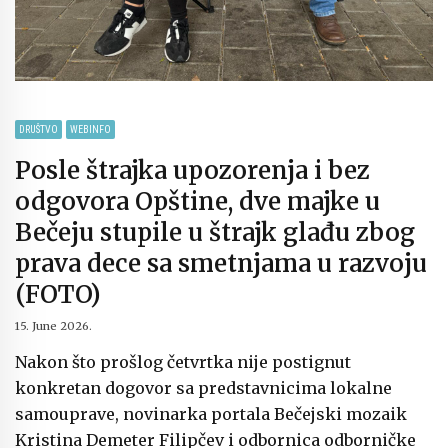
DRUŠTVO
WEBINFO
Posle štrajka upozorenja i bez
odgovora Opštine, dve majke u
Bečeju stupile u štrajk glađu zbog
prava dece sa smetnjama u razvoju
(FOTO)
15. June 2026.
Nakon što prošlog četvrtka nije postignut
konkretan dogovor sa predstavnicima lokalne
samouprave, novinarka portala Bečejski mozaik
Kristina Demeter Filipčev i odbornica odborničke