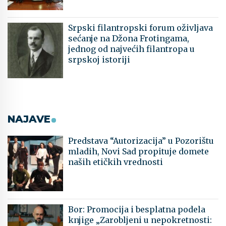
Srpski filantropski forum oživljava
sećanje na Džona Frotingama,
jednog od najvećih filantropa u
srpskoj istoriji
NAJAVE
Predstava “Autorizacija” u Pozorištu
mladih, Novi Sad propituje domete
naših etičkih vrednosti
Bor: Promocija i besplatna podela
knjige „Zarobljeni u nepokretnosti: