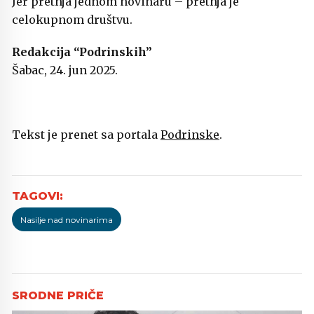
Jer pretnja jednom novinaru – pretnja je
celokupnom društvu.
Redakcija “Podrinskih”
Šabac, 24. jun 2025.
Tekst je prenet sa portala
Podrinske
.
Nasilje nad novinarima