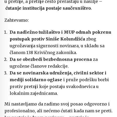
u pretnje, a pretnje često prerastaju u nasilje –
ćutanje institucija postaje saučesništvo
.
Zahtevamo:
Da nadležno tužilaštvo i MUP odmah pokrenu
postupak protiv Siniše Kolundžića
zbog
ugrožavanja sigurnosti novinara, u skladu sa
članom 138 Krivičnog zakonika.
Da se obezbedi bezbednosna procena
za
ugrožene članove redakcije.
Da se novinarska udruženja, civilni sektor i
mediji solidarno oglase
i pruže podršku borbi
protiv pretnji koje postaju svakodnevica u
lokalnim zajednicama.
Mi nastavljamo da radimo svoj posao odgovorno i
profesionalno, ali nećemo ćutati kada nam se preti.