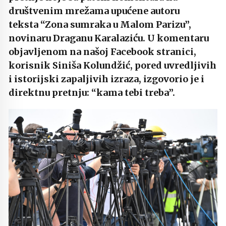
društvenim mrežama upućene autoru
teksta “Zona sumraka u Malom Parizu”,
novinaru Draganu Karalaziću. U komentaru
objavljenom na našoj Facebook stranici,
korisnik Siniša Kolundžić, pored uvredljivih
i istorijski zapaljivih izraza, izgovorio je i
direktnu pretnju: “kama tebi treba”.