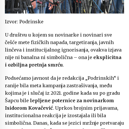
Izvor: Podrinske
U društvu u kojem su novinarke i novinari sve
češće mete fizičkih napada, targetiranja, javnih
linčeva i institucijalnog ignorisanja, ovakva izjava
nije ni banalna ni simbolična – ona je
eksplicitna
i ozbiljna pretnja smrću
.
Podsećamo javnost da je redakcija „Podrinskih“ i
ranije bila meta kampanja zastrašivanja, među
kojima je i slučaj iz 2021. godine kada su po gradu
Šapcu bile
lepljene poternice za novinarkom
Isidorom Kovačević
. Uprkos brojnim prijavama,
institucionalna reakcija je izostajala ili bila
simbolična. Danas, kada se jezici mržnje pretvaraju