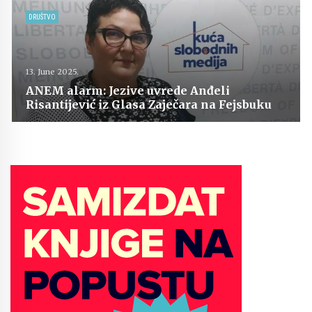
DRUŠTVO
13. June 2025.
ANEM alarm: Jezive uvrede Anđeli
Risantijević iz Glasa Zaječara na Fejsbuku