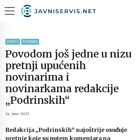
DRUŠTVO
PODRINSKE
Povodom još jedne u nizu
pretnji upućenih
novinarima i
novinarkama redakcije
„Podrinskih“
24. June 2025.
Redakcija „Podrinskih“ najoštrije osuđuje
pretnje koje su putem komentara na