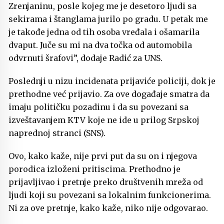
Zrenjaninu, posle kojeg me je desetoro ljudi sa
sekirama i štanglama jurilo po gradu. U petak me
je takođe jedna od tih osoba vređala i ošamarila
dvaput. Juče su mi na dva točka od automobila
odvrnuti šrafovi”, dodaje Radić za UNS.
Poslednji u nizu incidenata prijaviće policiji, dok je
prethodne već prijavio. Za ove događaje smatra da
imaju političku pozadinu i da su povezani sa
izveštavanjem KTV koje ne ide u prilog Srpskoj
naprednoj stranci (SNS).
Ovo, kako kaže, nije prvi put da su on i njegova
porodica izloženi pritiscima. Prethodno je
prijavljivao i pretnje preko društvenih mreža od
ljudi koji su povezani sa lokalnim funkcionerima.
Ni za ove pretnje, kako kaže, niko nije odgovarao.