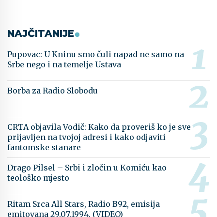
NAJČITANIJE
Pupovac: U Kninu smo čuli napad ne samo na
Srbe nego i na temelje Ustava
Borba za Radio Slobodu
CRTA objavila Vodič: Kako da proveriš ko je sve
prijavljen na tvojoj adresi i kako odjaviti
fantomske stanare
Drago Pilsel – Srbi i zločin u Komiću kao
teološko mjesto
Ritam Srca All Stars, Radio B92, emisija
emitovana 29.07.1994. (VIDEO)