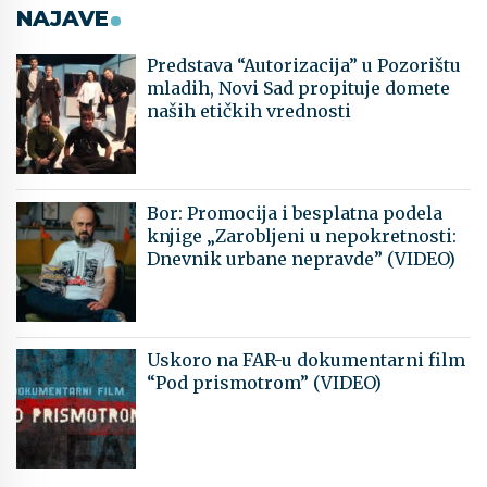
NAJAVE
Predstava “Autorizacija” u Pozorištu
mladih, Novi Sad propituje domete
naših etičkih vrednosti
Bor: Promocija i besplatna podela
knjige „Zarobljeni u nepokretnosti:
Dnevnik urbane nepravde” (VIDEO)
Uskoro na FAR-u dokumentarni film
“Pod prismotrom” (VIDEO)