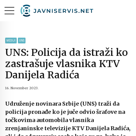
MEDIJI
UNS
UNS: Policija da istraži ko
zastrašuje vlasnika KTV
Danijela Radića
16. November 2023.
Udruženje novinara Srbije (UNS) traži da
policija pronađe ko je juče odvio šrafove na
točkovima automobila vlasnika
zrenjaninske televizije KTV Danijela Radića,