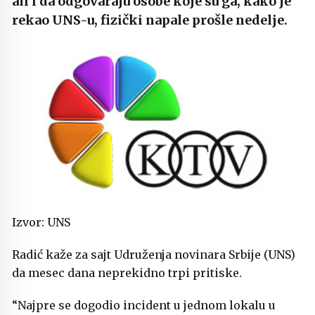
ali i da odgovaraju osobe koje su ga, kako je
rekao UNS-u, fizički napale prošle nedelje.
Izvor: UNS
Radić kaže za sajt Udruženja novinara Srbije (UNS)
da mesec dana neprekidno trpi pritiske.
“Najpre se dogodio incident u jednom lokalu u