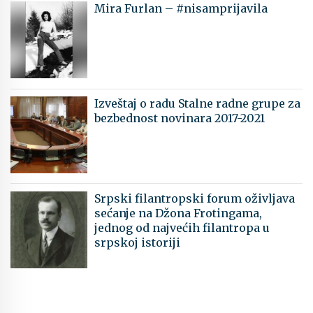
Mira Furlan – #nisamprijavila
Izveštaj o radu Stalne radne grupe za
bezbednost novinara 2017-2021
Srpski filantropski forum oživljava
sećanje na Džona Frotingama,
jednog od najvećih filantropa u
srpskoj istoriji