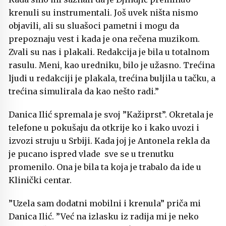
krenuli su instrumentali. Još uvek ništa nismo
objavili, ali su sluašoci pametni i mogu da
prepoznaju vest i kada je ona rečena muzikom.
Zvali su nas i plakali. Redakcija je bila u totalnom
rasulu. Meni, kao uredniku, bilo je užasno. Trećina
ljudi u redakciji je plakala, trećina buljila u tačku, a
trećina simulirala da kao nešto radi.”
Danica Ilić spremala je svoj ”Kažiprst”. Okretala je
telefone u pokušaju da otkrije ko i kako uvozi i
izvozi struju u Srbiji. Kada joj je Antonela rekla da
je pucano ispred vlade sve se u trenutku
promenilo. Ona je bila ta koja je trabalo da ide u
Klinički centar.
”Uzela sam dodatni mobilni i krenula” priča mi
Danica Ilić. ”Već na izlasku iz radija mi je neko