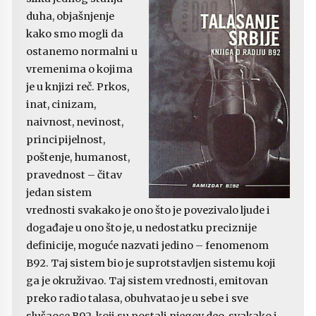
duha, objašnjenje
kako smo mogli da
ostanemo normalni u
vremenima o kojima
je u knjizi reč. Prkos,
inat, cinizam,
naivnost, nevinost,
principijelnost,
poštenje, humanost,
pravednost – čitav
jedan sistem
vrednosti svakako je ono što je povezivalo ljude i
događaje u ono što je, u nedostatku preciznije
definicije, moguće nazvati jedino – fenomenom
B92. Taj sistem bio je suprotstavljen sistemu koji
ga je okruživao. Taj sistem vrednosti, emitovan
preko radio talasa, obuhvatao je u sebe i sve
slušaoce B92, koji su postali njegov deo, svakako i