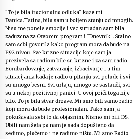
¨To je bila iracionalna odluka¨ kaze mi
Danica.¨Istina, bila sam u boljem stanju od mnogih.
Nisu me ponele emocije i vec sutradan sam bila
zaduzena za Otvoreni program i ¨Dnevnik¨. Stalno
sam sebi govorila kako program mora da bude na
B92 nivou. Sve krizne situacije koje sam ja
prezivela sa radiom bile su krizne i za sam radio.
Bombardovanje, zatvaranje, izbacivanje… u tim
situacijama kada je radio u pitanju svi polude i svi
su mnogo besni. Svi urlaju, mnogo se sastanči, svi
su u nekoj pozitivnoj panici. U ovoj priči toga nije
bilo. To je bila stvar drzave. Mi smo bili samo radio
koji mora da bude profesionalan. Tako sam ja
pokušavala sebi to da objasnim. Nismo mi bili DS.
Ubili nam šefa pa nam je sada dopušteno da
sedimo, plačemo i ne radimo ništa. Mi smo Radio