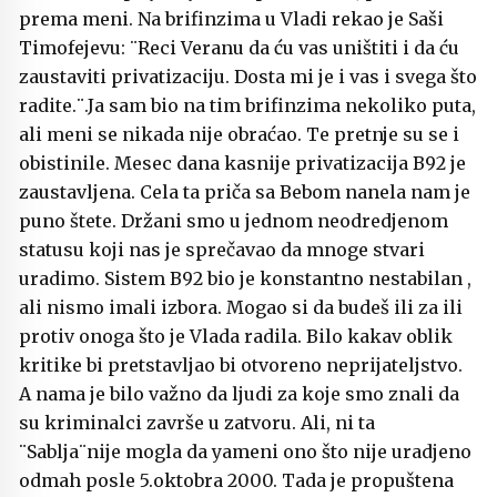
prema meni. Na brifinzima u Vladi rekao je Saši
Timofejevu: ¨Reci Veranu da ću vas uništiti i da ću
zaustaviti privatizaciju. Dosta mi je i vas i svega što
radite.¨.Ja sam bio na tim brifinzima nekoliko puta,
ali meni se nikada nije obraćao. Te pretnje su se i
obistinile. Mesec dana kasnije privatizacija B92 je
zaustavljena. Cela ta priča sa Bebom nanela nam je
puno štete. Držani smo u jednom neodredjenom
statusu koji nas je sprečavao da mnoge stvari
uradimo. Sistem B92 bio je konstantno nestabilan ,
ali nismo imali izbora. Mogao si da budeš ili za ili
protiv onoga što je Vlada radila. Bilo kakav oblik
kritike bi pretstavljao bi otvoreno neprijateljstvo.
A nama je bilo važno da ljudi za koje smo znali da
su kriminalci završe u zatvoru. Ali, ni ta
¨Sablja¨nije mogla da yameni ono što nije uradjeno
odmah posle 5.oktobra 2000. Tada je propuštena