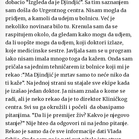
dobacio “Izgleda da je Djindjić”. Sa tim saznanjem
sam došla do Urgentnog centra. Nisam mogla da
pridjem, a kamoli da udejm u bolnicu. Već je
nekoliko novinara bilo tu. Krenula sam da se
raspitujem okolo, da gledam kako mogu da udjem,
da li uopšte mogu da udjem, koji doktori izlaze,
koje medicinske sestre. Javljala sam se u program
iako nisam imala mnogo toga da kažem. Onda sam
pričala sa jednim tehničarem iz bolnice koji mi je
rekao :“Ma Djindjić je mrtav samo to neće niko da
ti kaže”. Na jednoj strani su stajale sve ekipe kada
je izašao jedan doktor. Ja nisam znala o kome se
radi, ali je neko rekao da je to direktor Kliničkog
centra. Svi su ga okružili i počeli da obasipamo
pitanjima. “Da li je premijer živ? Kakvo je njegovo
stanje?” Nije hteo da odgovori ni na jedno pitanje.
Rekao je samo da će sve informacije dati Vlada