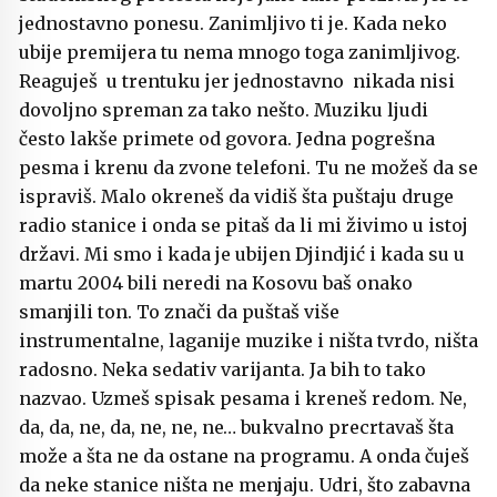
jednostavno ponesu. Zanimljivo ti je. Kada neko
ubije premijera tu nema mnogo toga zanimljivog.
Reaguješ u trentuku jer jednostavno nikada nisi
dovoljno spreman za tako nešto. Muziku ljudi
često lakše primete od govora. Jedna pogrešna
pesma i krenu da zvone telefoni. Tu ne možeš da se
ispraviš. Malo okreneš da vidiš šta puštaju druge
radio stanice i onda se pitaš da li mi živimo u istoj
državi. Mi smo i kada je ubijen Djindjić i kada su u
martu 2004 bili neredi na Kosovu baš onako
smanjili ton. To znači da puštaš više
instrumentalne, laganije muzike i ništa tvrdo, ništa
radosno. Neka sedativ varijanta. Ja bih to tako
nazvao. Uzmeš spisak pesama i kreneš redom. Ne,
da, da, ne, da, ne, ne, ne… bukvalno precrtavaš šta
može a šta ne da ostane na programu. A onda čuješ
da neke stanice ništa ne menjaju. Udri, što zabavna