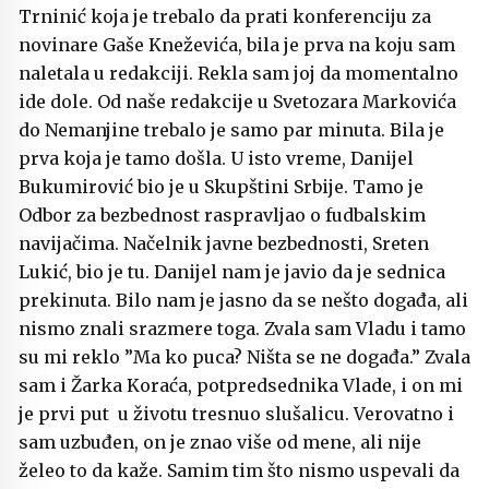
Trninić koja je trebalo da prati konferenciju za
novinare Gaše Kneževića, bila je prva na koju sam
naletala u redakciji. Rekla sam joj da momentalno
ide dole. Od naše redakcije u Svetozara Markovića
do Nemanjine trebalo je samo par minuta. Bila je
prva koja je tamo došla. U isto vreme, Danijel
Bukumirović bio je u Skupštini Srbije. Tamo je
Odbor za bezbednost raspravljao o fudbalskim
navijačima. Načelnik javne bezbednosti, Sreten
Lukić, bio je tu. Danijel nam je javio da je sednica
prekinuta. Bilo nam je jasno da se nešto događa, ali
nismo znali srazmere toga. Zvala sam Vladu i tamo
su mi reklo ”Ma ko puca? Ništa se ne događa.” Zvala
sam i Žarka Koraća, potpredsednika Vlade, i on mi
je prvi put u životu tresnuo slušalicu. Verovatno i
sam uzbuđen, on je znao više od mene, ali nije
želeo to da kaže. Samim tim što nismo uspevali da