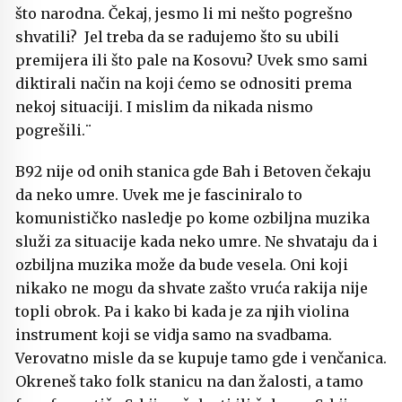
što narodna. Čekaj, jesmo li mi nešto pogrešno
shvatili? Jel treba da se radujemo što su ubili
premijera ili što pale na Kosovu? Uvek smo sami
diktirali način na koji ćemo se odnositi prema
nekoj situaciji. I mislim da nikada nismo
pogrešili.¨
B92 nije od onih stanica gde Bah i Betoven čekaju
da neko umre. Uvek me je fasciniralo to
komunističko nasledje po kome ozbiljna muzika
služi za situacije kada neko umre. Ne shvataju da i
ozbiljna muzika može da bude vesela. Oni koji
nikako ne mogu da shvate zašto vruća rakija nije
topli obrok. Pa i kako bi kada je za njih violina
instrument koji se vidja samo na svadbama.
Verovatno misle da se kupuje tamo gde i venčanica.
Okreneš tako folk stanicu na dan žalosti, a tamo