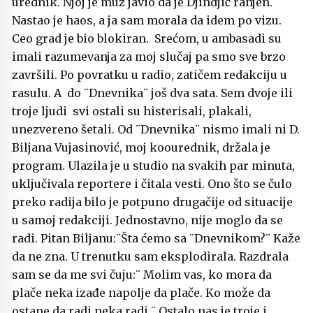
urednik. Njoj je muž javio da je Djindjić ranjen.
Nastao je haos, a ja sam morala da idem po vizu.
Ceo grad je bio blokiran. Srećom, u ambasadi su
imali razumevanja za moj slučaj pa smo sve brzo
završili. Po povratku u radio, zatičem redakciju u
rasulu. A do ¨Dnevnika¨ još dva sata. Sem dvoje ili
troje ljudi svi ostali su histerisali, plakali,
unezvereno šetali. Od ¨Dnevnika¨ nismo imali ni D.
Biljana Vujasinović, moj koourednik, držala je
program. Ulazila je u studio na svakih par minuta,
uključivala reportere i čitala vesti. Ono što se čulo
preko radija bilo je potpuno drugačije od situacije
u samoj redakciji. Jednostavno, nije moglo da se
radi. Pitan Biljanu:¨Šta ćemo sa ¨Dnevnikom?¨ Kaže
da ne zna. U trenutku sam eksplodirala. Razdrala
sam se da me svi čuju:¨ Molim vas, ko mora da
plače neka izađe napolje da plače. Ko može da
ostane da radi neka radi.¨ Ostalo nas je troje i