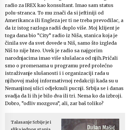
radio za IREX kao konsultant. Imao sam status
polu-stranca. To mu znači da si jeftiniji od
Amerikanca ili Engleza jer ti ne treba prevodilac, a
da iz istog razloga radiš duplo više. Moj klijent je
toga dana bio ”City” radio iz Niša, stanica koja je
činila sve da svet dovede u Niš, samo što izgleda
Niš to nije hteo. Uvek je radio sa najgorim
narodnjacima imao više slušalaca od njih.Pričali
smo o promenama u programu pred prolećno
istraživanje slušanosti i i organizaciji rada u
njihovoj maloj informativnoj redakciji kada su u
Nemanjinoj ulici odjeknuli pucnji. Srbija se i danas
svadja da li ih je bilo dva ili tri. Nema ko da izbroji.
Dobro, ”odliv mozgova”, ali, zar baš toliko?
Talasanje Srbije je i
slika jednog stanja