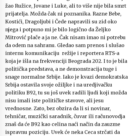
žao Ružice, Jovane i Luke, ali to više nije bila smrt
prijatelja. Možda čak ni poznanika. Razne Bebe,
Kostići, Dragoljubi i Čede napravili su zid oko
njega i potpuno mi je bilo logično da Željko
Mitrović plače a ja ne. Čak nisam imao ni potrebu
da odem na sahranu. Gledao sam prenos i slušao
internu komunikaciju režije i reportera RTS-a
koja je išla na frekvenciji Beograda 202. I to je bila
politička predstava, a ne demonstracija tuge i
snage normalne Srbije. Iako je kvazi demokratska
Srbija ostavila svoje ožiljke i na uredjivačku
politiku B92, tu su još uvek radili ljudi koji možda
nisu imali iste političke stavove, ali jesu
vrednosne. Zato, bez obzira da li si novinar,
tehničar, muzički saradnik, čuvar ili računovodja
znaš da će B92 kao celina naći način da zauzme
ispravnu poziciju. Uvek će neka Ceca strčati da