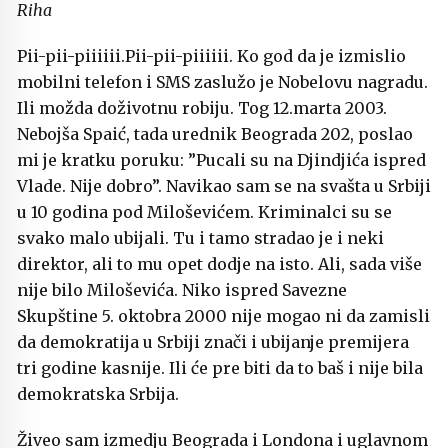
Riha
Pii-pii-piiiiii.Pii-pii-piiiiii. Ko god da je izmislio
mobilni telefon i SMS zaslužo je Nobelovu nagradu.
Ili možda doživotnu robiju. Tog 12.marta 2003.
Nebojša Spaić, tada urednik Beograda 202, poslao
mi je kratku poruku: ”Pucali su na Djindjića ispred
Vlade. Nije dobro”. Navikao sam se na svašta u Srbiji
u 10 godina pod Miloševićem. Kriminalci su se
svako malo ubijali. Tu i tamo stradao je i neki
direktor, ali to mu opet dodje na isto. Ali, sada više
nije bilo Miloševića. Niko ispred Savezne
Skupštine 5. oktobra 2000 nije mogao ni da zamisli
da demokratija u Srbiji znači i ubijanje premijera
tri godine kasnije. Ili će pre biti da to baš i nije bila
demokratska Srbija.
Živeo sam izmedju Beograda i Londona i uglavnom