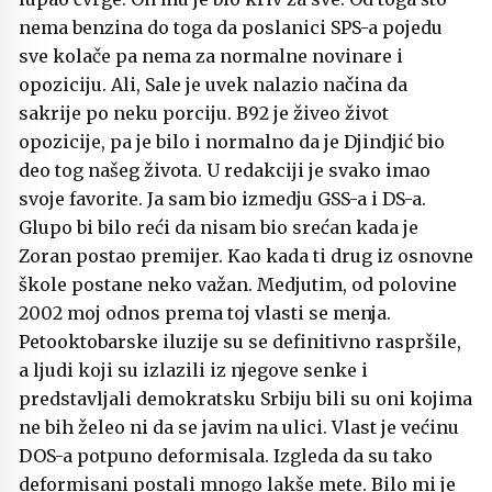
nema benzina do toga da poslanici SPS-a pojedu
sve kolače pa nema za normalne novinare i
opoziciju. Ali, Sale je uvek nalazio načina da
sakrije po neku porciju. B92 je živeo život
opozicije, pa je bilo i normalno da je Djindjić bio
deo tog našeg života. U redakciji je svako imao
svoje favorite. Ja sam bio izmedju GSS-a i DS-a.
Glupo bi bilo reći da nisam bio srećan kada je
Zoran postao premijer. Kao kada ti drug iz osnovne
škole postane neko važan. Medjutim, od polovine
2002 moj odnos prema toj vlasti se menja.
Petooktobarske iluzije su se definitivno raspršile,
a ljudi koji su izlazili iz njegove senke i
predstavljali demokratsku Srbiju bili su oni kojima
ne bih želeo ni da se javim na ulici. Vlast je većinu
DOS-a potpuno deformisala. Izgleda da su tako
deformisani postali mnogo lakše mete. Bilo mi je