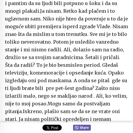
i pamtim da su ljudi bili potpuno u šoku i da su
mnogi plakali.Ja nisam. Retko kad plačem i to
uglavnom sam. Niko nije hteo da poveruje u to da je
moguće ubiti premijera isperd zgrade Vlade. Nisam
znao šta da mislim u tom trenutku. Sve mi je to bilo
toliko neverovatno. Potom je usledilo vanredno
stanje i mi nismo radili. Ali, dolazio sam na radio,
družio se sa svojim saradnicima. Šetali i pričali.
Šta da radiš? To je bio besmislen period. Gledaš
televiziju, komemoracije i opsedanje kuća. Opako
izgledaju oni pod maskama. A onda se pitaš gde su
ti ljudi brate bili pre pet-šest godina? Zašto nisu
izlazili malo, nego se makljao narod . Ali, ko velim,
nije to moj posao.Mogu samo da postvaljam
pitanja.Iskreno, plašio sam se da se ne vrate oni
stari. Ja nisam politički opredeljen i nemam
nikakvu vezu sa bilo kojom političkom strankom,