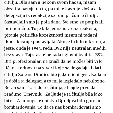
čitulju. Bila sam u nekom svom haosu, nisam
obratila paznju na to, pa mi je kasnije došla cela
delegacija iz redakcije sa tom pričom o čitulji.
Sastavljali smo je pola dana. Svi smo se potpisali
poimenično. To je bila jedna iskrena reakcija, i
pitanje političke korektnosti nisam ni tada ni
ikada kasnije postavljala. Ako je to bilo iskreno, a
jeste, onda je sve u redu. B92 nije neutralan mediji,
bez stava. Taj stav je nekada i glavni kvalitet B92.
Biti profesionalan ne znači da ne možeš biti vrlo
ličan u odnosu na stvari koje se događaju. I dati
čitulju Zoranu Đinđiću bio jedan lični gest. Kada mi
je došla ta delegacija to mi je izgledalo nebulozno.
Rekla sam: ¨U redu to, čitulja, ali ajde prvo da
readimo ¨Dnevnik¨. Za ljude je ta čitulja bila jako
bitna. Za mnoge je ubistvo Djindjića bilo gore od
bombardovanja. To da će nas bombardovati smo