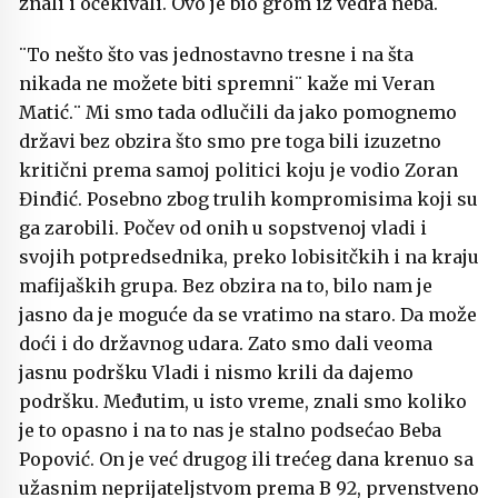
znali i očekivali. Ovo je bio grom iz vedra neba.¨
¨To nešto što vas jednostavno tresne i na šta
nikada ne možete biti spremni¨ kaže mi Veran
Matić.¨ Mi smo tada odlučili da jako pomognemo
državi bez obzira što smo pre toga bili izuzetno
kritični prema samoj politici koju je vodio Zoran
Đinđić. Posebno zbog trulih kompromisima koji su
ga zarobili. Počev od onih u sopstvenoj vladi i
svojih potpredsednika, preko lobisitčkih i na kraju
mafijaških grupa. Bez obzira na to, bilo nam je
jasno da je moguće da se vratimo na staro. Da može
doći i do državnog udara. Zato smo dali veoma
jasnu podršku Vladi i nismo krili da dajemo
podršku. Međutim, u isto vreme, znali smo koliko
je to opasno i na to nas je stalno podsećao Beba
Popović. On je već drugog ili trećeg dana krenuo sa
užasnim neprijateljstvom prema B 92, prvenstveno