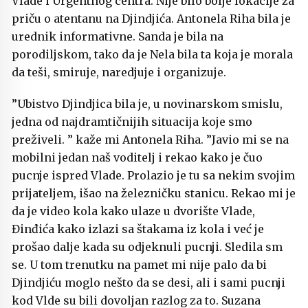
Vlade i Urgentnog centra. Nije bilo bolje lokacije za
priču o atentanu na Djindjića. Antonela Riha bila je
urednik informativne. Sanda je bila na
porodiljskom, tako da je Nela bila ta koja je morala
da teši, smiruje, naredjuje i organizuje.
”Ubistvo Djindjica bila je, u novinarskom smislu,
jedna od najdramtičnijih situacija koje smo
preživeli. ” kaže mi Antonela Riha. ”Javio mi se na
mobilni jedan naš voditelj i rekao kako je čuo
pucnje ispred Vlade. Prolazio je tu sa nekim svojim
prijateljem, išao na železničku stanicu. Rekao mi je
da je video kola kako ulaze u dvorište Vlade,
Đinđića kako izlazi sa štakama iz kola i već je
prošao dalje kada su odjeknuli pucnji. Sledila sm
se. U tom trenutku na pamet mi nije palo da bi
Djindjiću moglo nešto da se desi, ali i sami pucnji
kod Vlde su bili dovoljan razlog za to. Suzana