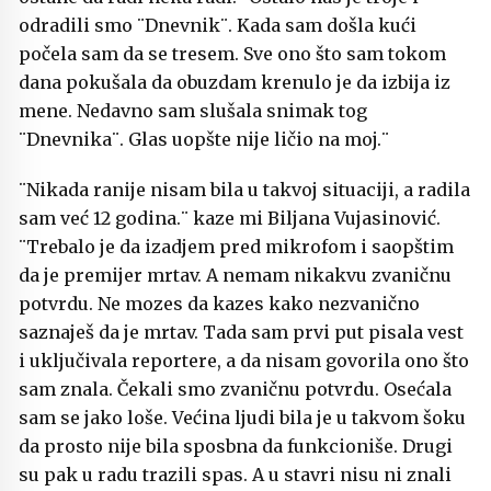
odradili smo ¨Dnevnik¨. Kada sam došla kući
počela sam da se tresem. Sve ono što sam tokom
dana pokušala da obuzdam krenulo je da izbija iz
mene. Nedavno sam slušala snimak tog
¨Dnevnika¨. Glas uopšte nije ličio na moj.¨
¨Nikada ranije nisam bila u takvoj situaciji, a radila
sam već 12 godina.¨ kaze mi Biljana Vujasinović.
¨Trebalo je da izadjem pred mikrofom i saopštim
da je premijer mrtav. A nemam nikakvu zvaničnu
potvrdu. Ne mozes da kazes kako nezvanično
saznaješ da je mrtav. Tada sam prvi put pisala vest
i uključivala reportere, a da nisam govorila ono što
sam znala. Čekali smo zvaničnu potvrdu. Osećala
sam se jako loše. Većina ljudi bila je u takvom šoku
da prosto nije bila sposbna da funkcioniše. Drugi
su pak u radu trazili spas. A u stavri nisu ni znali