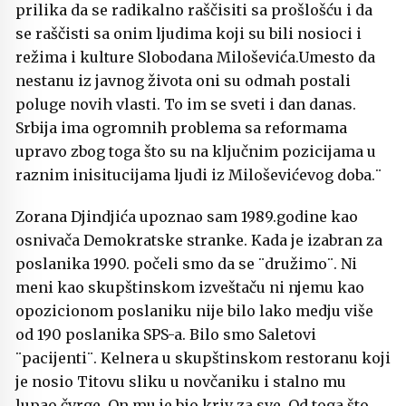
prilika da se radikalno raščisiti sa prošlošću i da
se raščisti sa onim ljudima koji su bili nosioci i
režima i kulture Slobodana Miloševića.Umesto da
nestanu iz javnog života oni su odmah postali
poluge novih vlasti. To im se sveti i dan danas.
Srbija ima ogromnih problema sa reformama
upravo zbog toga što su na ključnim pozicijama u
raznim inisitucijama ljudi iz Miloševićevog doba.¨
Zorana Djindjića upoznao sam 1989.godine kao
osnivača Demokratske stranke. Kada je izabran za
poslanika 1990. počeli smo da se ¨družimo¨. Ni
meni kao skupštinskom izveštaču ni njemu kao
opozicionom poslaniku nije bilo lako medju više
od 190 poslanika SPS-a. Bilo smo Saletovi
¨pacijenti¨. Kelnera u skupštinskom restoranu koji
je nosio Titovu sliku u novčaniku i stalno mu
lupao čvrge. On mu je bio kriv za sve. Od toga što