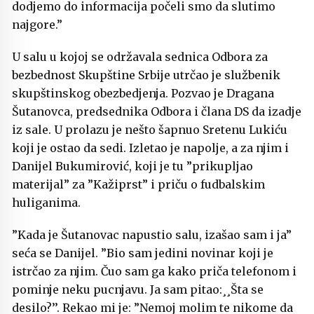
dodjemo do informacija počeli smo da slutimo
najgore.”
U salu u kojoj se održavala sednica Odbora za
bezbednost Skupštine Srbije utrčao je službenik
skupštinskog obezbedjenja. Pozvao je Dragana
Šutanovca, predsednika Odbora i člana DS da izadje
iz sale. U prolazu je nešto šapnuo Sretenu Lukiću
koji je ostao da sedi. Izletao je napolje, a za njim i
Danijel Bukumirović, koji je tu ”prikupljao
materijal” za ”Kažiprst” i priču o fudbalskim
huliganima.
”Kada je Šutanovac napustio salu, izašao sam i ja”
seća se Danijel. ”Bio sam jedini novinar koji je
istrčao za njim. Čuo sam ga kako priča telefonom i
pominje neku pucnjavu. Ja sam pitao:¸¸Šta se
desilo?’’. Rekao mi je: ”Nemoj molim te nikome da