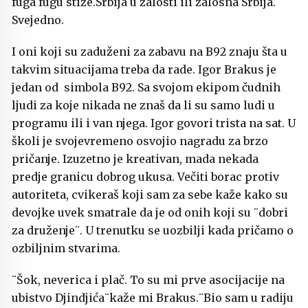
fuga fugu stiže.Srbija u žalosti ili žalosna Srbija.
Svejedno.
I oni koji su zaduženi za zabavu na B92 znaju šta u
takvim situacijama treba da rade. Igor Brakus je
jedan od simbola B92. Sa svojom ekipom čudnih
ljudi za koje nikada ne znaš da li su samo ludi u
programu ili i van njega. Igor govori trista na sat. U
školi je svojevremeno osvojio nagradu za brzo
pričanje. Izuzetno je kreativan, mada nekada
predje granicu dobrog ukusa. Večiti borac protiv
autoriteta, cvikeraš koji sam za sebe kaže kako su
devojke uvek smatrale da je od onih koji su ¨dobri
za druženje¨. U trenutku se uozbilji kada pričamo o
ozbiljnim stvarima.
¨Šok, neverica i plač. To su mi prve asocijacije na
ubistvo Djindjića¨kaže mi Brakus.¨Bio sam u radiju