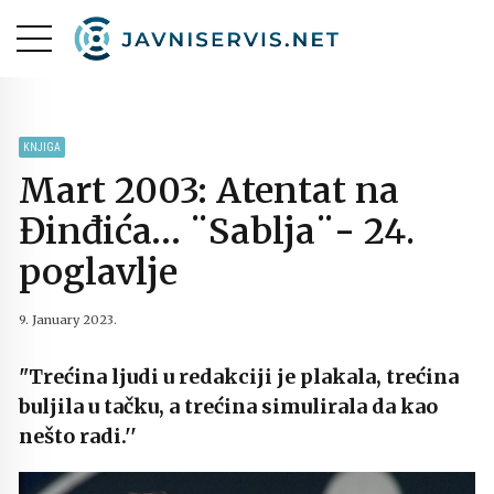
KNJIGA
Mart 2003: Atentat na
Đinđića… ¨Sablja¨- 24.
poglavlje
9. January 2023.
"Trećina ljudi u redakciji je plakala, trećina
buljila u tačku, a trećina simulirala da kao
nešto radi.''