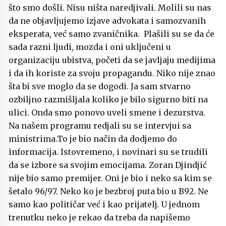
što smo došli. Nisu ništa naredjivali. Molili su nas
da ne objavljujemo izjave advokata i samozvanih
eksperata, već samo zvaničnika. Plašili su se da će
sada razni ljudi, mozda i oni uključeni u
organizaciju ubistva, početi da se javljaju medijima
i da ih koriste za svoju propagandu. Niko nije znao
šta bi sve moglo da se dogodi. Ja sam stvarno
ozbiljno razmišljala koliko je bilo sigurno biti na
ulici. Onda smo ponovo uveli smene i dezurstva.
Na našem programu redjali su se intervjui sa
ministrima.To je bio način da dodjemo do
informacija. Istovremeno, i novinari su se trudili
da se izbore sa svojim emocijama. Zoran Djindjić
nije bio samo premijer. Oni je bio i neko sa kim se
šetalo 96/97. Neko ko je bezbroj puta bio u B92. Ne
samo kao političar već i kao prijatelj. U jednom
trenutku neko je rekao da treba da napišemo