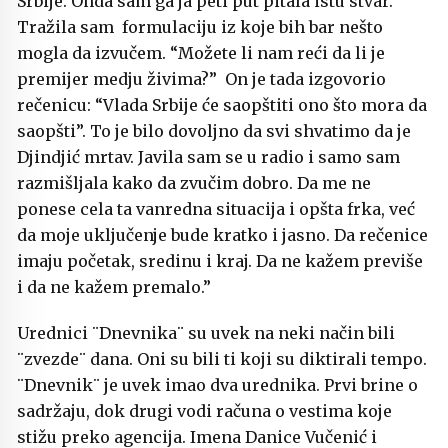
Srbije. Onda sam ga ja peti put pitala istu stvar.
Tražila sam formulaciju iz koje bih bar nešto
mogla da izvučem. “Možete li nam reći da li je
premijer medju živima?” On je tada izgovorio
rečenicu: “Vlada Srbije će saopštiti ono što mora da
saopšti”. To je bilo dovoljno da svi shvatimo da je
Djindjić mrtav. Javila sam se u radio i samo sam
razmišljala kako da zvučim dobro. Da me ne
ponese cela ta vanredna situacija i opšta frka, već
da moje uključenje bude kratko i jasno. Da rečenice
imaju početak, sredinu i kraj. Da ne kažem previše
i da ne kažem premalo.”
Urednici ¨Dnevnika¨ su uvek na neki način bili
¨zvezde¨ dana. Oni su bili ti koji su diktirali tempo.
¨Dnevnik¨ je uvek imao dva urednika. Prvi brine o
sadržaju, dok drugi vodi računa o vestima koje
stižu preko agencija. Imena Danice Vučenić i