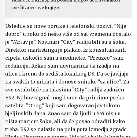
sve čitaoce ove knjige.
Usledile su nove poruke i telefonski pozivi. ”Nije
dobro” u roku od nešto više od sat vremena postalo
je ”Mrtav je”. Novinari ”City” radija bili su u šoku.
Direktor marketinga je plakao. Iz konsultanskih
cipela, uskočio sam u urednicke. ”Preuzeo” sam
redakciju. Rekao sam novinarima da izadju na
ulicu i krenu do sedišta lokalnog DS. Da se javljaju
na svakih 15 minuta i donose snimke ”sa ulice”. Za
sve ostalo biće na talasima ”City” radija zadužen
B92. Njihov signal mogli smo da primimo preko
satelita. ”Onog” koji sam dogovarao jos tokom
bjeljinskih dana. Znao sam da ljudi u SM nisu u
ništa manjem šoku, ali da će posao odraditi kako
treba. B92 se nalazio na pola puta izmedju zgrade