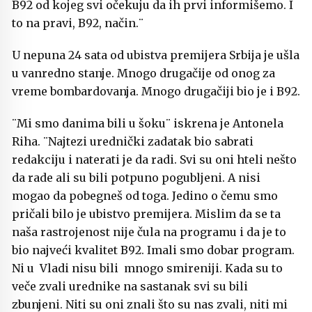
B92 od kojeg svi očekuju da ih prvi informišemo. I
to na pravi, B92, način.¨
U nepuna 24 sata od ubistva premijera Srbija je ušla
u vanredno stanje. Mnogo drugačije od onog za
vreme bombardovanja. Mnogo drugačiji bio je i B92.
¨Mi smo danima bili u šoku¨ iskrena je Antonela
Riha. ¨Najtezi urednički zadatak bio sabrati
redakciju i naterati je da radi. Svi su oni hteli nešto
da rade ali su bili potpuno pogubljeni. A nisi
mogao da pobegneš od toga. Jedino o čemu smo
pričali bilo je ubistvo premijera. Mislim da se ta
naša rastrojenost nije čula na programu i da je to
bio najveći kvalitet B92. Imali smo dobar program.
Ni u Vladi nisu bili mnogo smireniji. Kada su to
veče zvali urednike na sastanak svi su bili
zbunjeni. Niti su oni znali što su nas zvali, niti mi