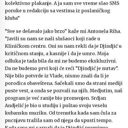
kolektivno plakanje. A ja sam sve vreme slao SMS
poruke u redakciju sa vestima iz poslaničkog
kluba”
”Sve se dešavalo jako brzo” kaže mi Antonela Riha.
”Javili su nam se naši slušaoci koji rade u
Kliničkom centru. Oni su nam rekli da je Djindjić u
kritičnom stanju, a kasnije i da je umro. Moja
odluka je tada bila da mi ne budemo ekskluzivni.
Da ne budemo prvi koji će reći ”Djindjić je mrtav”.
Nije bilo potvrde iz Vlade, nismo znali da li je
porodica obaveštena. Sačekali smo da strani mediji
puste vest, a onda se pozvali na njih. Medjutim, naš
program je već ranije bio promenjen. Srdjan
Andjelić je bio u studiju i puštao svoju veselu
kubansku muziku. Od trenutka kada sam čula za
pucnjavu tražila sam od njega da spusti tempo.
Kada smo mi saznali da je Djindjić preminuo