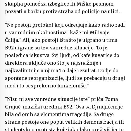
skuplja pomoć za izbeglice ili Miško pesmom
pozvati u borbu protiv straha od policije na ulici.
¨Ne postoji protokol koji odredjuje kako radio radi
u vanrednim okolnostima.¨kaže mi Milivoje
Čalija.¨ Ali, ako postoji išta što je uigrano u timu
B92 uigrane su tzv. vanredne situacije. To je
posledica iskustva. Svi ljudi, od kafe kuvarice do
direktora uključe ono što je najsnažnije i
najkvalitetnije u njima.To daje rezultat. Dodje do
spontane reorganizacije, ljudi se prebacuju u drugi
mod i to besprekorno funkcioniše.¨
¨Nisu ni sve vanredne situacije iste¨ priča Toma
Grujuć, muzički urednik B92.¨Ova sa Djindjićem je
bila od onih sa elementima tragedije. Sa druge
strane postoje one poput velikih demonstracija ili
studentskog protesta koje jako lako preživiš jer te