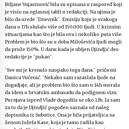
Biljane Vujasinović bila su upisana u raspored koji
je visio na oglasnoj tabli u redakciji. Na njima je
bilo da urede ¨Dnevnik¨. Emisiju koju je svakoga
dana u 17h slušalo više od 150.000 ljudi. U kriznim
situacijama kao što je bila ova i nekoliko puta više.
Problem je bio što su u doba Miloševića ljudi mogli
da pruže 150%. U danu kada je ubijen Djindjić deo
redakcije je ¨pukao¨.
¨Sve mi je krenulo naopako toga dana.¨ priča mi
Danica Vučenić. ¨Nekako sam razaslala ljude na
dogadjaje, ali je problem bio što sam u 14h morala
da idem u hrvatsku ambasadu da podignem vizu.
Pucnjava ispred Vlade dogodila se oko 13h. Ja sam
za to da je Djindjić pogođen saznala od našeg
dopisnika iz Subotice. Ona je bila prijateljica sa
ženom Jožefa Kase, koja je tamo radila kao