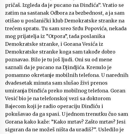
pričaš. Izgleda da je pucano na Đinđića’’. Vratio se
zatim na sastanak Odbora za bezbednost, a ja sam
otišao u poslanički klub Demokratske stranke na
trećem spratu. Tu sam sreo Srđu Popovića, nekada
mog prijatelja iz ”Otpora”, tada poslanika
Demokratske stranke, i Gorana Vesića iz
Demokratske stranke koga sam takođe dobro
poznavao. Bilo je tu još ljudi. Oni su od mene
saznali da je pucano na Djindjića. Krenulo je
pomamno okretanje mobilnih telefona. U narednih
dvadesetak minuta sam slušao živi prenos
umiranja Đinđića preko mobilnog telefona. Goran
Vesić bio je na telefonskoj vezi sa doktorom
Bajecom koji je radio operaciju Đinđiću i
pokušavao da ga spasi. U jednom trenutku čuo sam
Gorana kako kaže: ”Kako mrtav? Zašto mrtav? Jesi
siguran da ne možeš ništa da uradiš?’’. Usledilo je