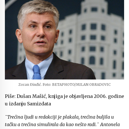
Zoran Đinđić. Foto: BETAPHOTO/MILAN OBRADOVIC
Piše: Dušan Mašić, knjiga je objavljena 2006. godine
u izdanju Samizdata
¨Trećina ljudi u redakciji je plakala, trećina buljila u
tačku a trećina simulirala da kao nešto radi.¨ Antonela