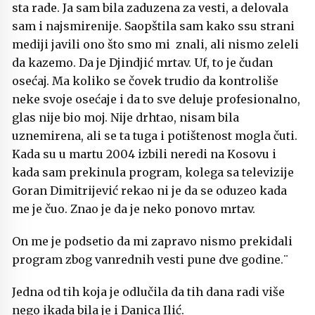
sta rade. Ja sam bila zaduzena za vesti, a delovala
sam i najsmirenije. Saopštila sam kako ssu strani
mediji javili ono što smo mi znali, ali nismo zeleli
da kazemo. Da je Djindjić mrtav. Uf, to je čudan
osećaj. Ma koliko se čovek trudio da kontroliše
neke svoje osećaje i da to sve deluje profesionalno,
glas nije bio moj. Nije drhtao, nisam bila
uznemirena, ali se ta tuga i potištenost mogla čuti.
Kada su u martu 2004 izbili neredi na Kosovu i
kada sam prekinula program, kolega sa televizije
Goran Dimitrijević rekao ni je da se oduzeo kada
me je čuo. Znao je da je neko ponovo mrtav.
On me je podsetio da mi zapravo nismo prekidali
program zbog vanrednih vesti pune dve godine.¨
Jedna od tih koja je odlučila da tih dana radi više
nego ikada bila je i Danica Ilić.