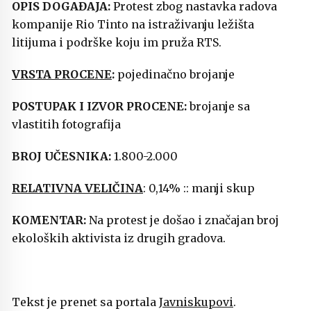
OPIS DOGAĐAJA:
Protest zbog nastavka radova
kompanije Rio Tinto na istraživanju ležišta
litijuma i podrške koju im pruža RTS.
VRSTA PROCENE
:
pojedinačno brojanje
POSTUPAK I IZVOR PROCENE:
brojanje sa
vlastitih fotografija
BROJ UČESNIKA:
1.800-2.000
RELATIVNA VELIČINA
: 0,14% :: manji skup
KOMENTAR:
Na protest je došao i značajan broj
ekoloških aktivista iz drugih gradova.
Tekst je prenet sa portala
Javniskupovi
.