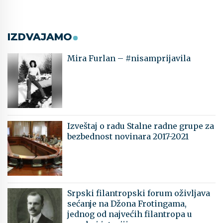
IZDVAJAMO
Mira Furlan – #nisamprijavila
Izveštaj o radu Stalne radne grupe za
bezbednost novinara 2017-2021
Srpski filantropski forum oživljava
sećanje na Džona Frotingama,
jednog od najvećih filantropa u