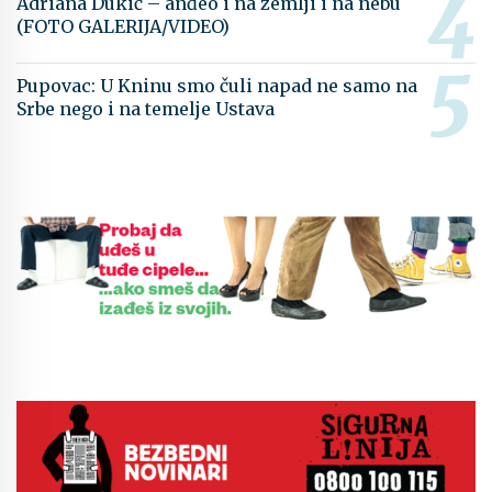
Adriana Dukić – anđeo i na zemlji i na nebu
(FOTO GALERIJA/VIDEO)
Pupovac: U Kninu smo čuli napad ne samo na
Srbe nego i na temelje Ustava