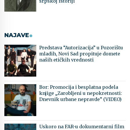
srpskoj istoriji
NAJAVE
Predstava “Autorizacija” u Pozorištu
mladih, Novi Sad propituje domete
naših etičkih vrednosti
Bor: Promocija i besplatna podela
knjige „Zarobljeni u nepokretnosti:
Dnevnik urbane nepravde” (VIDEO)
Uskoro na FAR-u dokumentarni film