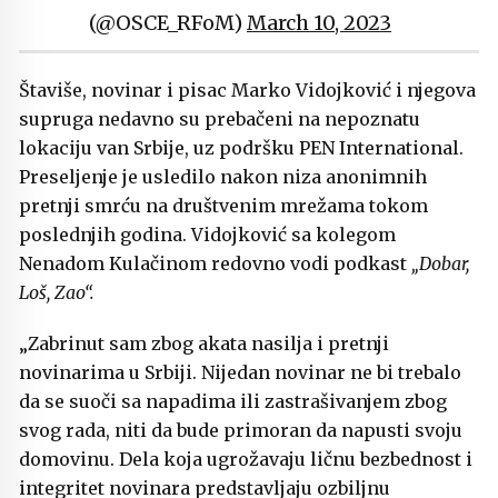
(@OSCE_RFoM)
March 10, 2023
Štaviše, novinar i pisac Marko Vidojković i njegova
supruga nedavno su prebačeni na nepoznatu
lokaciju van Srbije, uz podršku PEN International.
Preseljenje je usledilo nakon niza anonimnih
pretnji smrću na društvenim mrežama tokom
poslednjih godina. Vidojković sa kolegom
Nenadom Kulačinom redovno vodi podkast
„Dobar,
Loš, Zao“.
„Zabrinut sam zbog akata nasilja i pretnji
novinarima u Srbiji. Nijedan novinar ne bi trebalo
da se suoči sa napadima ili zastrašivanjem zbog
svog rada, niti da bude primoran da napusti svoju
domovinu. Dela koja ugrožavaju ličnu bezbednost i
integritet novinara predstavljaju ozbiljnu