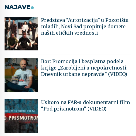
NAJAVE
Predstava “Autorizacija” u Pozorištu
mladih, Novi Sad propituje domete
naših etičkih vrednosti
Bor: Promocija i besplatna podela
knjige „Zarobljeni u nepokretnosti:
Dnevnik urbane nepravde” (VIDEO)
Uskoro na FAR-u dokumentarni film
“Pod prismotrom” (VIDEO)