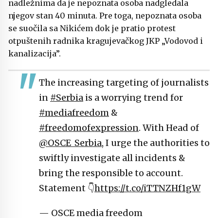
nadležnima da je nepoznata osoba nadgledala
njegov stan 40 minuta. Pre toga, nepoznata osoba
se suočila sa Nikićem dok je pratio protest
otpuštenih radnika kragujevačkog JKP „Vodovod i
kanalizacija”.
The increasing targeting of journalists
in
#Serbia
is a worrying trend for
#mediafreedom
&
#freedomofexpression
. With Head of
@OSCE_Serbia
, I urge the authorities to
swiftly investigate all incidents &
bring the responsible to account.
Statement 👇
https://t.co/iTTNZHf1gW
— OSCE media freedom