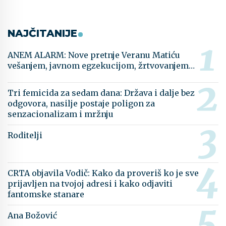
NAJČITANIJE
ANEM ALARM: Nove pretnje Veranu Matiću
vešanjem, javnom egzekucijom, žrtvovanjem…
Tri femicida za sedam dana: Država i dalje bez
odgovora, nasilje postaje poligon za
senzacionalizam i mržnju
Roditelji
CRTA objavila Vodič: Kako da proveriš ko je sve
prijavljen na tvojoj adresi i kako odjaviti
fantomske stanare
Ana Božović