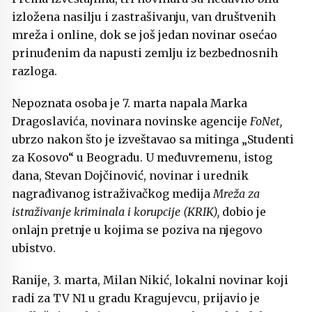
izložena nasilju i zastrašivanju, van društvenih
mreža i online, dok se još jedan novinar osećao
prinuđenim da napusti zemlju iz bezbednosnih
razloga.
Nepoznata osoba je 7. marta napala Marka
Dragoslavića, novinara novinske agencije
FoNet,
ubrzo nakon što je izveštavao sa mitinga „Studenti
za Kosovo“ u Beogradu. U međuvremenu, istog
dana, Stevan Dojčinović, novinar i urednik
nagrađivanog istraživačkog medija
Mreža za
istraživanje kriminala i korupcije
(KRIK),
dobio je
onlajn pretnje u kojima se poziva na njegovo
ubistvo.
Ranije, 3. marta, Milan Nikić, lokalni novinar koji
radi za TV N1 u gradu Kragujevcu, prijavio je