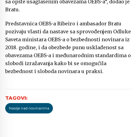
sa opšte usaglašenim obavezama OEBS-a“, dodao je
Bratu.
Predstavnica OEBS-a Ribeiro i ambasador Bratu
pozivaju vlasti da nastave sa sprovođenjem Odluke
Saveta ministara OEBS-a o bezbednosti novinara iz
2018. godine, i da obezbede punu usklađenost sa
obavezama OEBS-a i međunarodnim standardima o
slobodi izražavanja kako bi se omogućila
bezbednost i sloboda novinara u praksi.
Nasilje nad novinarima