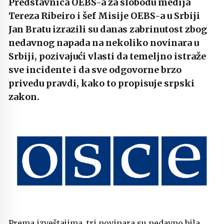
Predstavnica OEBS-a za slobodu medija
Tereza Ribeiro i šef Misije OEBS-a u Srbiji
Jan Bratu izrazili su danas zabrinutost zbog
nedavnog napada na nekoliko novinara u
Srbiji, pozivajući vlasti da temeljno istraže
sve incidente i da sve odgovorne brzo
privedu pravdi, kako to propisuje srpski
zakon.
Prema izveštajima, tri novinara su nedavno bila