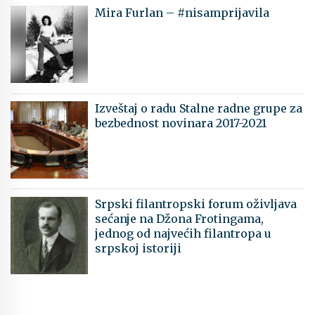
Mira Furlan – #nisamprijavila
Izveštaj o radu Stalne radne grupe za
bezbednost novinara 2017-2021
Srpski filantropski forum oživljava
sećanje na Džona Frotingama,
jednog od najvećih filantropa u
srpskoj istoriji