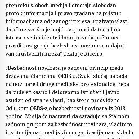
prepreku slobodi medija i ometaju slobodan
protok informacija i pravo građana na pristup
informacijama od javnog interesa. Pozivam vlasti
da učine sve što je u njihovoj moći da temeljno
istraže sve incidente i brzo privedu počinioce
pravdi i osiguraju bezbednost novinara, onlajn i
van društvenih mreža“, rekla je Ribeiro.
„Bezbednost novinara je osnovni princip među
državama članicama OEBS-a. Svaki slučaj napada
na novinare i druge medijske profesionalce treba
da bude efikasno i delotvorno istražen i javno
osuđen od strane vlasti, kao što je predviđeno
Odlukom OEBS-a o bezbednosti novinara iz 2018.
godine. Misija će nastaviti da sarađuje sa Stalnom
radnom grupom za bezbednost novinara, vladinim
institucijama i medijskim organizacijama u skladu