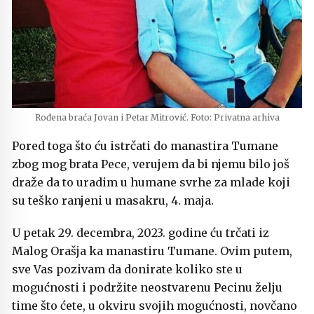
Rođena braća Jovan i Petar Mitrović. Foto: Privatna arhiva
Pored toga što ću istrčati do manastira Tumane
zbog mog brata Pece, verujem da bi njemu bilo još
draže da to uradim u humane svrhe za mlade koji
su teško ranjeni u masakru, 4. maja.
U petak 29. decembra, 2023. godine ću trčati iz
Malog Orašja ka manastiru Tumane. Ovim putem,
sve Vas pozivam da donirate koliko ste u
mogućnosti i podržite neostvarenu Pecinu želju
time što ćete, u okviru svojih mogućnosti, novčano