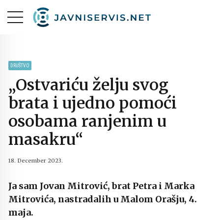
DRUŠTVO
„Ostvariću želju svog
brata i ujedno pomoći
osobama ranjenim u
masakru“
18. December 2023.
Ja sam Jovan Mitrović, brat Petra i Marka
Mitrovića, nastradalih u Malom Orašju, 4.
maja.