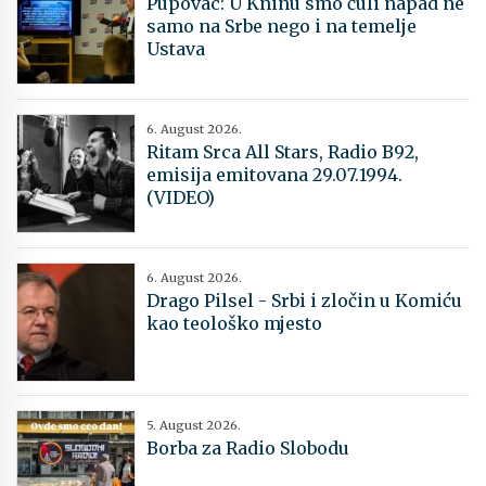
Pupovac: U Kninu smo čuli napad ne
samo na Srbe nego i na temelje
Ustava
6. August 2026.
Ritam Srca All Stars, Radio B92,
emisija emitovana 29.07.1994.
(VIDEO)
6. August 2026.
Drago Pilsel - Srbi i zločin u Komiću
kao teološko mjesto
5. August 2026.
Borba za Radio Slobodu