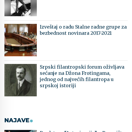
Izveštaj o radu Stalne radne grupe za
bezbednost novinara 2017-2021
Srpski filantropski forum oživljava
sećanje na Džona Frotingama,
jednog od najvećih filantropa u
srpskoj istoriji
NAJAVE