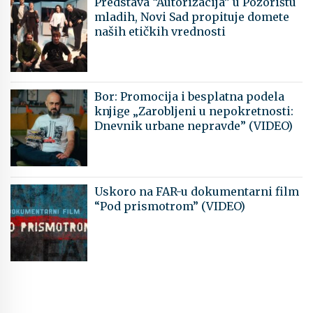
Predstava “Autorizacija” u Pozorištu
mladih, Novi Sad propituje domete
naših etičkih vrednosti
Bor: Promocija i besplatna podela
knjige „Zarobljeni u nepokretnosti:
Dnevnik urbane nepravde” (VIDEO)
Uskoro na FAR-u dokumentarni film
“Pod prismotrom” (VIDEO)