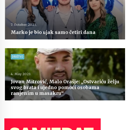
7. October 2023.
Marko je bio ujak samo četiri dana
DRUŠTVO
4. May 2023.
Jovan Mitrović, Malo Orašje: „Ostvariću želju
svog brata i ujedno pomoći osobama
ranjenim u masakru“