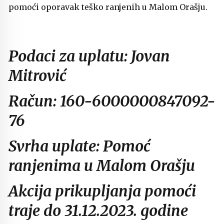
pomoći oporavak teško ranjenih u Malom Orašju.
Podaci za uplatu: Jovan
Mitrović
Račun: 160-6000000847092-
76
Svrha uplate: Pomoć
ranjenima u Malom Orašju
Akcija prikupljanja pomoći
traje do 31.12.2023. godine