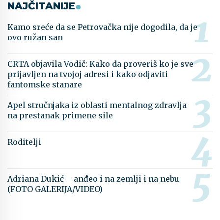
NAJČITANIJE
Kamo sreće da se Petrovačka nije dogodila, da je
ovo ružan san
CRTA objavila Vodič: Kako da proveriš ko je sve
prijavljen na tvojoj adresi i kako odjaviti
fantomske stanare
Apel stručnjaka iz oblasti mentalnog zdravlja
na prestanak primene sile
Roditelji
Adriana Dukić – anđeo i na zemlji i na nebu
(FOTO GALERIJA/VIDEO)