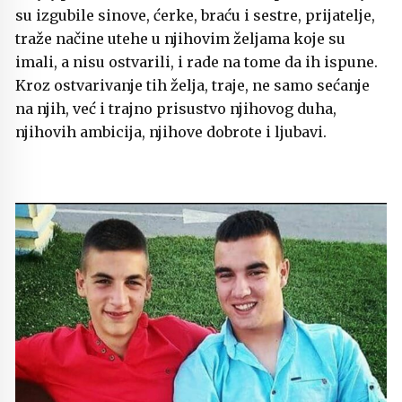
su izgubile sinove, ćerke, braću i sestre, prijatelje,
traže načine utehe u njihovim željama koje su
imali, a nisu ostvarili, i rade na tome da ih ispune.
Kroz ostvarivanje tih želja, traje, ne samo sećanje
na njih, već i trajno prisustvo njihovog duha,
njihovih ambicija, njihove dobrote i ljubavi.