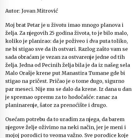
Autor: Jovan Mitrović
Moj brat Petar je u životu imao mnogo planova i
želja. Za njegovih 25 godina života, to je bilo malo,
koliko je planirao: da je poživeo i dva puta toliko,
ne bi stigao sve da ih ostvari. Razlog zašto vam se
sada obraćam je vezan za ostvarenje jedne od tih
želja. Jedna od Pecinih želja bila je da iz našeg sela
Malo Orašje krene put Manastira Tumane gde bi
stigao na pričest. Pričao je o tome dugo, sigurno
par meseci. Nije mu se dalo da krene. Iz dana u dan
je spremao opremu za to hodočašće: ranac za
planinarenje, šator za prenoćište i drugo.
Osećam potrebu da to uradim za njega, da barem
njegove želje oživimo na neki način, jer je meni i
mojoj porodici to veoma važno. Sve porodice koje