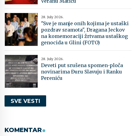
Veranu Matiću
28. July 2026.
"Sve je manje onih kojima je ustaški
pozdrav sramota", Dragana Jeckov
na komemoraciji žrtvama ustaškog
genocida u Glini (FOTO)
28. July 2026.
Deveti put srušena spomen-ploča
novinarima Đuru Slavuju i Ranku
Pereniću
SVE VESTI
KOMENTAR