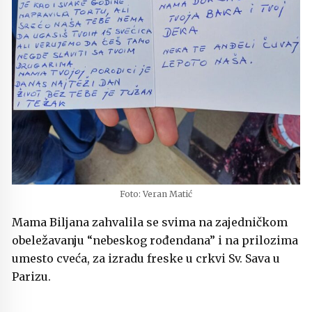
Foto: Veran Matić
Mama Biljana zahvalila se svima na zajedničkom
obeležavanju “nebeskog rođendana” i na prilozima
umesto cveća, za izradu freske u crkvi Sv. Sava u
Parizu.