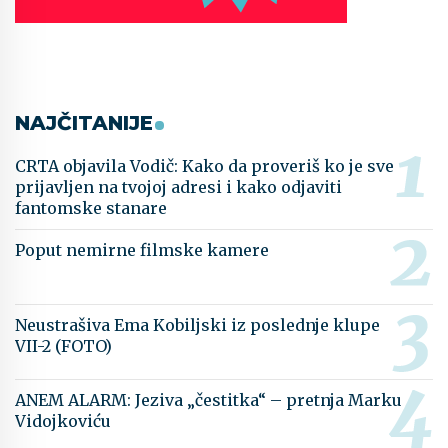
NAJČITANIJE
CRTA objavila Vodič: Kako da proveriš ko je sve
prijavljen na tvojoj adresi i kako odjaviti
fantomske stanare
Poput nemirne filmske kamere
Neustrašiva Ema Kobiljski iz poslednje klupe
VII-2 (FOTO)
ANEM ALARM: Jeziva „čestitka“ – pretnja Marku
Vidojkoviću