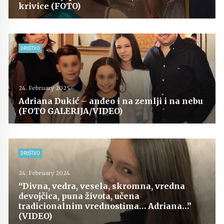
krivice (FOTO)
DRUŠTVO
24. February 2025.
Adriana Dukić – anđeo i na zemlji i na nebu
(FOTO GALERIJA/VIDEO)
DRUŠTVO
24. February 2024.
“Divna, vedra, vesela, skromna, vredna
devojčica, puna života, učena
tradicionalnim vrednostima… Adriana…”
(VIDEO)