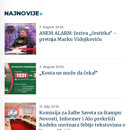
NAJNOVIJE
3. August 2026.
ANEM ALARM: Jeziva „čestitka“ –
pretnja Marku Vidojkoviću
2. August 2026.
„Kosta ne može da čeka!“
31. July 2026.
Komisija za žalbe Saveta za štampu:
Novosti, Informer i Alo prekršili
Kodeks novinara Srbije tekstovima o