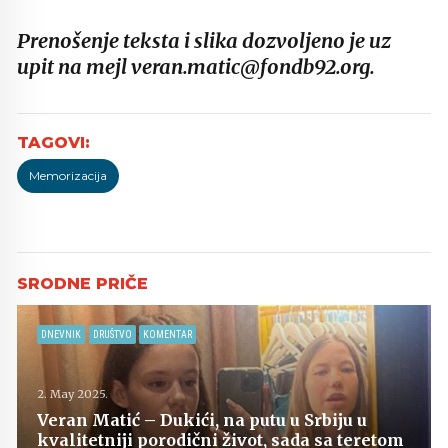
Prenošenje teksta i slika dozvoljeno je uz
upit na mejl veran.matic@fondb92.org.
Memorizacija
DNEVNIK
DRUŠTVO
KOMENTAR
2. May 2025.
Veran Matić – Dukići, na putu u Srbiju u
kvalitetniji porodični život, sada sa teretom