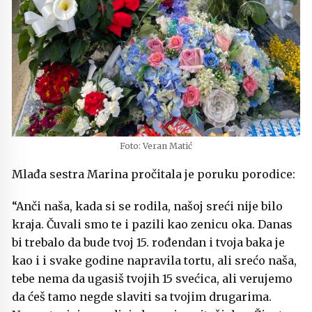
Foto: Veran Matić
Mlađa sestra Marina pročitala je poruku porodice:
“Anči naša, kada si se rodila, našoj sreći nije bilo
kraja. Čuvali smo te i pazili kao zenicu oka. Danas
bi trebalo da bude tvoj 15. rođendan i tvoja baka je
kao i i svake godine napravila tortu, ali srećo naša,
tebe nema da ugasiš tvojih 15 svećica, ali verujemo
da ćeš tamo negde slaviti sa tvojim drugarima.