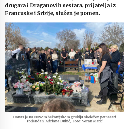
drugara i Draganovih sestara, prijatelja iz
Francuske i Srbije, služen je pomen.
Danas je na Novom bežanijskom groblju obeležen petnaesti
rođendan Adriane Dukić,. Foto: Veran Matić