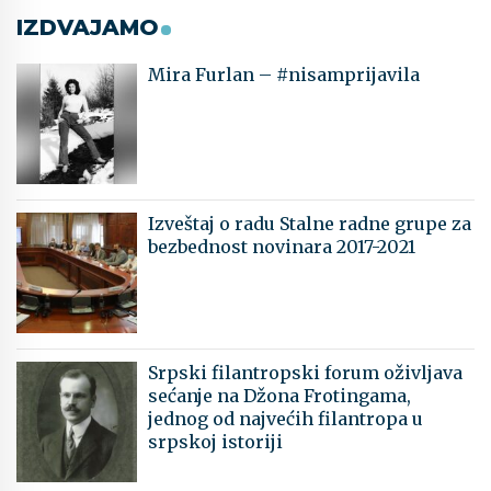
IZDVAJAMO
Mira Furlan – #nisamprijavila
Izveštaj o radu Stalne radne grupe za
bezbednost novinara 2017-2021
Srpski filantropski forum oživljava
sećanje na Džona Frotingama,
jednog od najvećih filantropa u
srpskoj istoriji