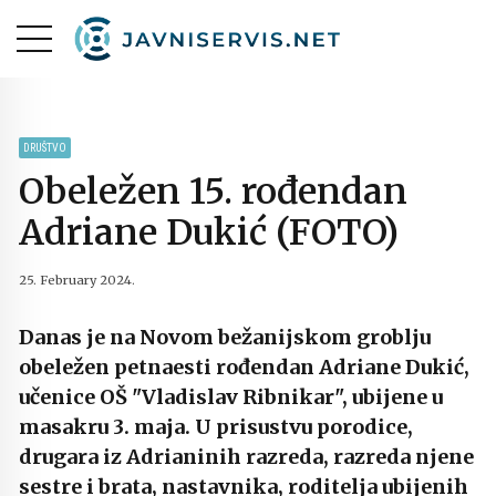
DRUŠTVO
Obeležen 15. rođendan
Adriane Dukić (FOTO)
25. February 2024.
Danas je na Novom bežanijskom groblju
obeležen petnaesti rođendan Adriane Dukić,
učenice OŠ "Vladislav Ribnikar", ubijene u
masakru 3. maja. U prisustvu porodice,
drugara iz Adrianinih razreda, razreda njene
sestre i brata, nastavnika, roditelja ubijenih