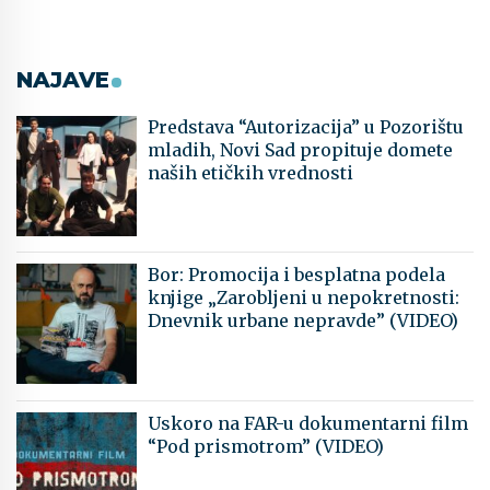
NAJAVE
Predstava “Autorizacija” u Pozorištu
mladih, Novi Sad propituje domete
naših etičkih vrednosti
Bor: Promocija i besplatna podela
knjige „Zarobljeni u nepokretnosti:
Dnevnik urbane nepravde” (VIDEO)
Uskoro na FAR-u dokumentarni film
“Pod prismotrom” (VIDEO)