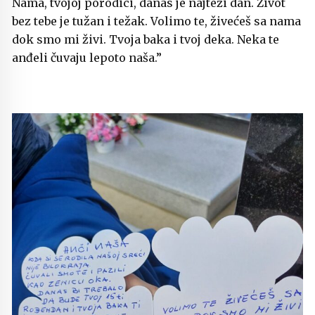
Nama, tvojoj porodici, danas je najteži dan. Život
bez tebe je tužan i težak. Volimo te, živećeš sa nama
dok smo mi živi. Tvoja baka i tvoj deka. Neka te
anđeli čuvaju lepoto naša.”