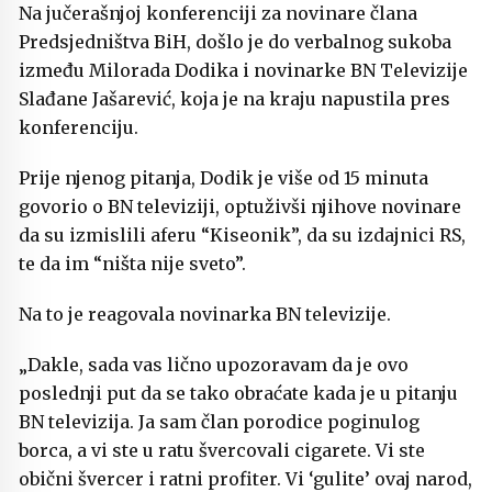
Na jučerašnjoj konferenciji za novinare člana
Predsjedništva BiH, došlo je do verbalnog sukoba
između Milorada Dodika i novinarke BN Televizije
Slađane Jašarević, koja je na kraju napustila pres
konferenciju.
Prije njenog pitanja, Dodik je više od 15 minuta
govorio o BN televiziji, optuživši njihove novinare
da su izmislili aferu “Kiseonik”, da su izdajnici RS,
te da im “ništa nije sveto”.
Na to je reagovala novinarka BN televizije.
„Dakle, sada vas lično upozoravam da je ovo
poslednji put da se tako obraćate kada je u pitanju
BN televizija. Ja sam član porodice poginulog
borca, a vi ste u ratu švercovali cigarete. Vi ste
obični švercer i ratni profiter. Vi ‘gulite’ ovaj narod,