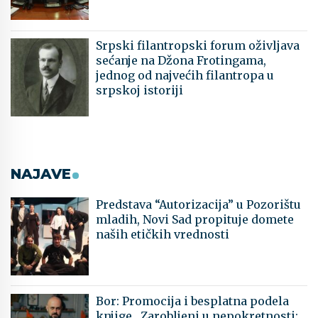
Srpski filantropski forum oživljava
sećanje na Džona Frotingama,
jednog od najvećih filantropa u
srpskoj istoriji
NAJAVE
Predstava “Autorizacija” u Pozorištu
mladih, Novi Sad propituje domete
naših etičkih vrednosti
Bor: Promocija i besplatna podela
knjige „Zarobljeni u nepokretnosti: