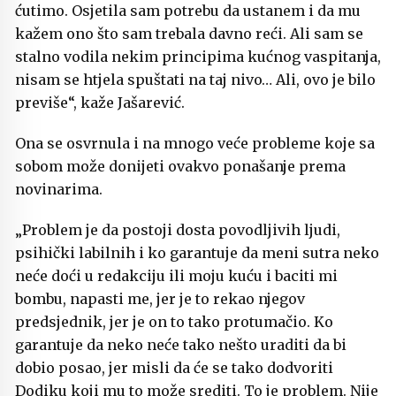
ćutimo. Osjetila sam potrebu da ustanem i da mu
kažem ono što sam trebala davno reći. Ali sam se
stalno vodila nekim principima kućnog vaspitanja,
nisam se htjela spuštati na taj nivo… Ali, ovo je bilo
previše“, kaže Jašarević.
Ona se osvrnula i na mnogo veće probleme koje sa
sobom može donijeti ovakvo ponašanje prema
novinarima.
„Problem je da postoji dosta povodljivih ljudi,
psihički labilnih i ko garantuje da meni sutra neko
neće doći u redakciju ili moju kuću i baciti mi
bombu, napasti me, jer je to rekao njegov
predsjednik, jer je on to tako protumačio. Ko
garantuje da neko neće tako nešto uraditi da bi
dobio posao, jer misli da će se tako dodvoriti
Dodiku koji mu to može srediti. To je problem. Nije