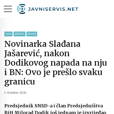
BUKA
DRUŠTVO
REGION
Novinarka Slađana
Jašarević, nakon
Dodikovog napada na nju
i BN: Ovo je prešlo svaku
granicu
1. October 2021.
Predsjednik SNSD-a i član Predsjedništva
BiH Milorad Dodik još jednam je izvrijeđao