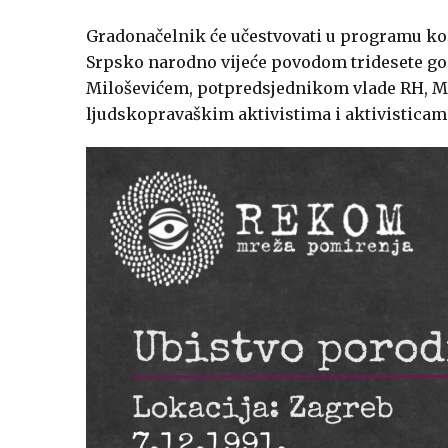
Gradonačelnik će učestvovati u programu kom
Srpsko narodno vijeće povodom tridesete god
Miloševićem, potpredsjednikom vlade RH, M
ljudskopravaškim aktivistima i aktivisticam