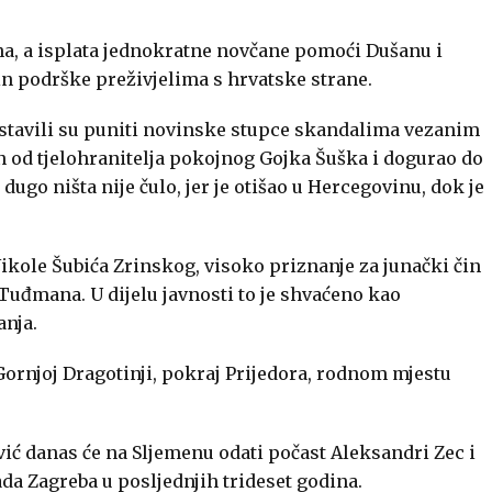
na, a isplata jednokratne novčane pomoći Dušanu i
čin podrške preživjelima s hrvatske strane.
astavili su puniti novinske stupce skandalima vezanim
n od tjelohranitelja pokojnog Gojka Šuška i dogurao do
ugo ništa nije čulo, jer je otišao u Hercegovinu, dok je
Nikole Šubića Zrinskog, visoko priznanje za junački čin
 Tuđmana. U dijelu javnosti to je shvaćeno kao
anja.
ornjoj Dragotinji, pokraj Prijedora, rodnom mjestu
ć danas će na Sljemenu odati počast Aleksandri Zec i
da Zagreba u posljednjih trideset godina.