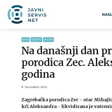
NAS
BUKA
DRUŠTVO
REGION
Na današnji dan pr
porodica Zec. Alek
godina
8. December 2021.
Zagrebačka porodica Zec - otac Mihajlo
kći Aleksandra - likvidirana je vatren