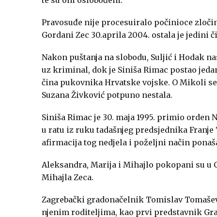
Pravosuđe nije procesuiralo počinioce zloči
Gordani Zec 30.aprila 2004. ostala je jedini 
Nakon puštanja na slobodu, Suljić i Hodak n
uz kriminal, dok je Siniša Rimac postao jeda
čina pukovnika Hrvatske vojske. O Mikoli se d
Suzana Živković potpuno nestala.
Siniša Rimac je 30. maja 1995. primio orden 
u ratu iz ruku tadašnjeg predsjednika Franje
afirmacija tog nedjela i poželjni način ponaš
Aleksandra, Marija i Mihajlo pokopani su u G
Mihajla Zeca.
Zagrebački gradonačelnik Tomislav Tomaševi
njenim roditeljima, kao prvi predstavnik Gra