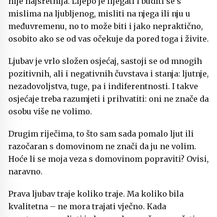
nije najsretnija. Lijepo je lijegati i buditi se s
mislima na ljubljenog, misliti na njega ili nju u
međuvremenu, no to može biti i jako nepraktično,
osobito ako se od vas očekuje da pored toga i živite.
Ljubav je vrlo složen osjećaj, sastoji se od mnogih
pozitivnih, ali i negativnih čuvstava i stanja: ljutnje,
nezadovoljstva, tuge, pa i indiferentnosti. I takve
osjećaje treba razumjeti i prihvatiti: oni ne znače da
osobu više ne volimo.
Drugim riječima, to što sam sada pomalo ljut ili
razočaran s domovinom ne znači da ju ne volim.
Hoće li se moja veza s domovinom popraviti? Ovisi,
naravno.
Prava ljubav traje koliko traje. Ma koliko bila
kvalitetna – ne mora trajati vječno. Kada