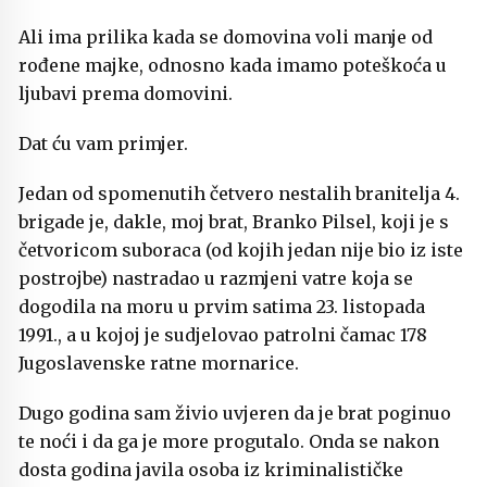
Ali ima prilika kada se domovina voli manje od
rođene majke, odnosno kada imamo poteškoća u
ljubavi prema domovini.
Dat ću vam primjer.
Jedan od spomenutih četvero nestalih branitelja 4.
brigade je, dakle, moj brat, Branko Pilsel, koji je s
četvoricom suboraca (od kojih jedan nije bio iz iste
postrojbe) nastradao u razmjeni vatre koja se
dogodila na moru u prvim satima 23. listopada
1991., a u kojoj je sudjelovao patrolni čamac 178
Jugoslavenske ratne mornarice.
Dugo godina sam živio uvjeren da je brat poginuo
te noći i da ga je more progutalo. Onda se nakon
dosta godina javila osoba iz kriminalističke