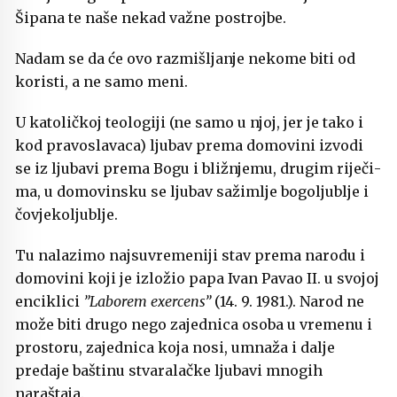
Šipana te naše nekad važne postrojbe.
Nadam se da će ovo razmišljanje nekome biti od
koristi, a ne samo meni.
U katoličkoj teologiji (ne samo u njoj, jer je tako i
kod pravoslavaca) ljubav prema domovini izvodi
se iz ljubavi prema Bogu i bližnjemu, drugim riječi­
ma, u domovinsku se ljubav sažimlje bogoljublje i
čovjekoljublje.
Tu nalazimo najsuvremeniji stav prema narodu i
domovini koji je izložio papa Ivan Pavao II. u svojoj
enciklici
”Laborem exercens”
(14. 9. 1981.). Narod ne
može biti drugo nego zajednica osoba u vremenu i
prostoru, zajednica koja nosi, umnaža i dalje
predaje baštinu stvaralačke ljubavi mnogih
naraštaja.