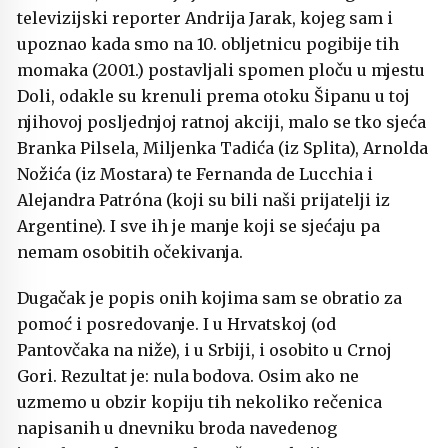
televizijski reporter Andrija Jarak, kojeg sam i
upoznao kada smo na 10. obljetnicu pogibije tih
momaka (2001.) postavljali spomen ploču u mjestu
Doli, odakle su krenuli prema otoku Šipanu u toj
njihovoj posljednjoj ratnoj akciji, malo se tko sjeća
Branka Pilsela, Miljenka Tadića (iz Splita), Arnolda
Nožića (iz Mostara) te Fernanda de Lucchia i
Alejandra Patróna (koji su bili naši prijatelji iz
Argentine). I sve ih je manje koji se sjećaju pa
nemam osobitih očekivanja.
Dugačak je popis onih kojima sam se obratio za
pomoć i posredovanje. I u Hrvatskoj (od
Pantovčaka na niže), i u Srbiji, i osobito u Crnoj
Gori. Rezultat je: nula bodova. Osim ako ne
uzmemo u obzir kopiju tih nekoliko rečenica
napisanih u dnevniku broda navedenog