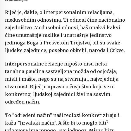
Riječ je, dakle, o interpersonalnim relacijama,
međusobnim odnosima. Ti odnosi čine nacionalno
zajedništvo. Međusobni odnosi, baš onakvi kakvi
čine unutrašnje razlike i unutrašnje jedinstvo
jedinoga Boga u Presve­tom Trojstvu, bit su svake
ljudske zajednice, posebno obitelji, na­roda i Crkve.
Interpersonalne relacije nipošto nisu neka
tanahna paučina sastavljena možda od osjećaja,
misli i mašte, nego su naj­stvarnija i najvrjednija
stvarnost. Riječ je upravo o čovještvu koje se u
konkretnoj ljudskoj zajednici živi na sasvim
određen način.
To ”određeni način” naši teolozi konkretiziraju i
kažu ”hrvatski način”. A što bi to moglo biti?
Odgovora ima mnogo. Evo jednoga. Misao bi tu