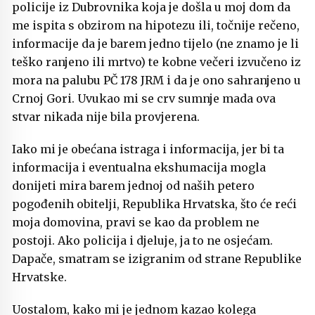
policije iz Dubrovnika koja je došla u moj dom da
me ispita s obzirom na hipotezu ili, točnije rečeno,
informacije da je barem jedno tijelo (ne znamo je li
teško ranjeno ili mrtvo) te kobne večeri izvučeno iz
mora na palubu PČ 178 JRM i da je ono sahranjeno u
Crnoj Gori. Uvukao mi se crv sumnje mada ova
stvar nikada nije bila provjerena.
Iako mi je obećana istraga i informacija, jer bi ta
informacija i eventualna ekshumacija mogla
donijeti mira barem jednoj od naših petero
pogođenih obitelji, Republika Hrvatska, što će reći
moja domovina, pravi se kao da problem ne
postoji. Ako policija i djeluje, ja to ne osjećam.
Dapače, smatram se izigranim od strane Republike
Hrvatske.
Uostalom, kako mi je jednom kazao kolega