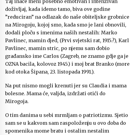
Taj inače meni posebno emotivan i intenzivan
doživljaj, kada idemo tamo, biva ove godine
”reduciran” na odlazak do naše obiteljske grobnice
na Mirogoju, kojoj smo, kada smo je lani obnovili,
dodali ploču s imenima naših nestalih: Marko
Pavlinec, mamin djed, (Prvi svjetski rat, 1915.?), Karl
Pavlinec, mamin stric, po njemu sam dobio
građansko ime Carlos (Zagreb, ne znamo gdje ga je
OZNA bacila, kolovoz 1945.) i moj brat Branko (more
kod otoka Šipana, 23. listopada 1991.).
Na put nismo mogli krenuti jer su Claudia i mama
bolesne. Mama će, valjda, izdržati otići do
Mirogoja.
O tim danima u sebi mrmljam o patriotizmu. Sjetio
sam se u kakvom sam raspoloženju u ovo doba do
spomenika mome bratu i ostalim nestalim