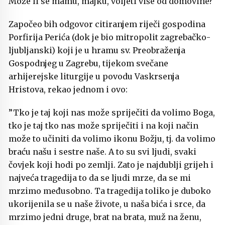
Može li se mamu, majku, voljeti više od domovine?
Započeo bih odgovor citiranjem riječi gospodina
Porfirija Perića (dok je bio mitropolit zagrebačko-
ljubljanski) koji je u hramu sv. Preobraženja
Gospodnjeg u Zagrebu, tijekom svečane
arhijerejske liturgije u povodu Vaskrsenja
Hristova, rekao jednom i ovo:
”Tko je taj koji nas može spriječiti da volimo Boga,
tko je taj tko nas može spriječiti i na koji način
može to učiniti da volimo ikonu Božju, tj. da volimo
braću našu i sestre naše. A to su svi ljudi, svaki
čovjek koji hodi po zemlji. Zato je najdublji grijeh i
najveća tragedija to da se ljudi mrze, da se mi
mrzimo međusobno. Ta tragedija toliko je duboko
ukorijenila se u naše živote, u naša bića i srce, da
mrzimo jedni druge, brat na brata, muž na ženu,