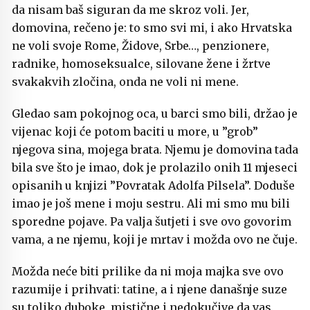
da nisam baš siguran da me skroz voli. Jer,
domovina, rečeno je: to smo svi mi, i ako Hrvatska
ne voli svoje Rome, Židove, Srbe…, penzionere,
radnike, homoseksualce, silovane žene i žrtve
svakakvih zločina, onda ne voli ni mene.
Gledao sam pokojnog oca, u barci smo bili, držao je
vijenac koji će potom baciti u more, u ”grob”
njegova sina, mojega brata. Njemu je domovina tada
bila sve što je imao, dok je prolazilo onih 11 mjeseci
opisanih u knjizi ”Povratak Adolfa Pilsela”. Doduše
imao je još mene i moju sestru. Ali mi smo mu bili
sporedne pojave. Pa valja šutjeti i sve ovo govorim
vama, a ne njemu, koji je mrtav i možda ovo ne čuje.
Možda neće biti prilike da ni moja majka sve ovo
razumije i prihvati: tatine, a i njene današnje suze
su toliko duboke, mistične i nedokučive da vas