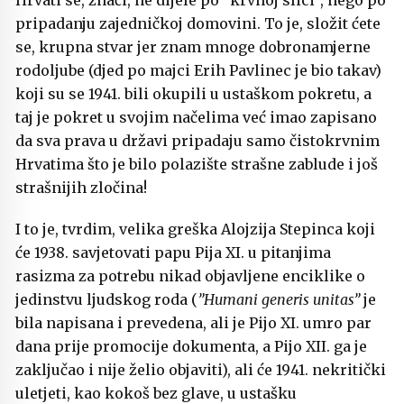
Hrvati se, znači, ne dijele po ”krvnoj slici”, nego po
pripadanju zajedničkoj domovini. To je, složit ćete
se, krupna stvar jer znam mnoge dobronamjerne
rodoljube (djed po majci Erih Pavlinec je bio takav)
koji su se 1941. bili okupili u ustaškom pokretu, a
taj je pokret u svojim načelima već imao zapisano
da sva prava u državi pripadaju samo čistokrvnim
Hrvatima što je bilo polazište strašne zablude i još
strašnijih zločina!
I to je, tvrdim, velika greška Alojzija Stepinca koji
će 1938. savjetovati papu Pija XI. u pitanjima
rasizma za potrebu nikad objavljene enciklike o
jedinstvu ljudskog roda (
”Humani generis unitas”
je
bila napisana i prevedena, ali je Pijo XI. umro par
dana prije promocije dokumenta, a Pijo XII. ga je
zaključao i nije želio objaviti), ali će 1941. nekritički
uletjeti, kao kokoš bez glave, u ustašku