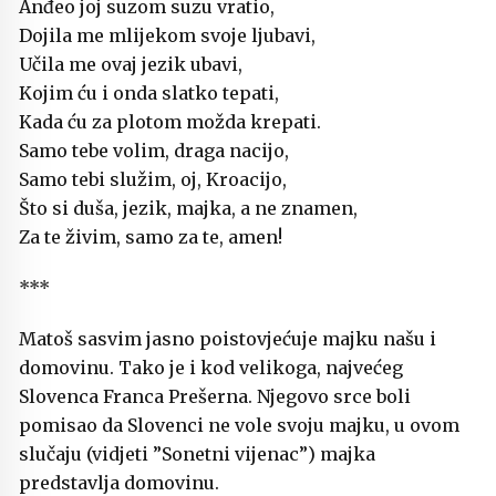
Anđeo joj suzom suzu vratio,
Dojila me mlijekom svoje ljubavi,
Učila me ovaj jezik ubavi,
Kojim ću i onda slatko tepati,
Kada ću za plotom možda krepati.
Samo tebe volim, draga nacijo,
Samo tebi služim, oj, Kroacijo,
Što si duša, jezik, majka, a ne znamen,
Za te živim, samo za te, amen!
***
Matoš sasvim jasno poistovjećuje majku našu i
domovinu. Tako je i kod velikoga, najvećeg
Slovenca Franca Prešerna. Njegovo srce boli
pomisao da Slovenci ne vole svoju majku, u ovom
slučaju (vidjeti ”Sonetni vijenac”) majka
predstavlja domovinu.