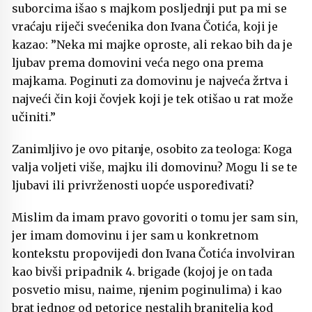
suborcima išao s majkom posljednji put pa mi se
vraćaju riječi svećenika don Ivana Čotića, koji je
kazao: ”Neka mi majke oproste, ali rekao bih da je
ljubav prema domovini veća nego ona prema
majkama. Poginuti za domovinu je najveća žrtva i
najveći čin koji čovjek koji je tek otišao u rat može
učiniti.”
Zanimljivo je ovo pitanje, osobito za teologa: Koga
valja voljeti više, majku ili domovinu? Mogu li se te
ljubavi ili privrženosti uopće uspoređivati?
Mislim da imam pravo govoriti o tomu jer sam sin,
jer imam domovinu i jer sam u konkretnom
kontekstu propovijedi don Ivana Čotića involviran
kao bivši pripadnik 4. brigade (kojoj je on tada
posvetio misu, naime, njenim poginulima) i kao
brat jednog od petorice nestalih branitelja kod