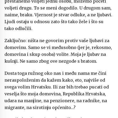
prestanemo voljeti jednu osobu, možemo početi
voljeti drugu. To se meni dogodilo. U drugom sam,
naime, braku. Vjernost je stvar odluke, a ne ljubavi.
Ljudi ostaju u odnosu zato što tako žele i što su
tako odlučili.
Zaključno: ništa ne govorim protiv vaše ljubavi za
domovinu. Samo se vi međusobno (jer je, rekosmo,
domovina i skup osoba) volite. Moja je ljubav na
kušnji. Ne samo zbog ove nezgode s bratom.
Dosta toga ružnog oko nas i među nama me čini
neraspoloženim da kažem kako, eto, najviše od
svega volim Hrvatsku. Ili zar bih trebao pucati od
veselja što moja domovina, Republika Hrvatska,
udara na manjine, na penzionere, na radnike, na
migrante, na sirotinju općenito…?