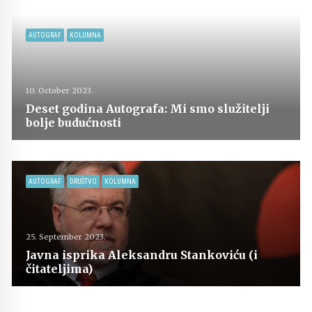
AUTOGRAF
KOLUMNA
10. October 2023.
Deset godina Autografa: Mi smo služitelji
bolje budućnosti
AUTOGRAF
DRUŠTVO
KOLUMNA
25. September 2023.
Javna isprika Aleksandru Stankoviću (i
čitateljima)