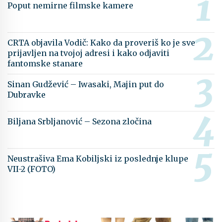
Poput nemirne filmske kamere
CRTA objavila Vodič: Kako da proveriš ko je sve
prijavljen na tvojoj adresi i kako odjaviti
fantomske stanare
Sinan Gudžević – Iwasaki, Majin put do
Dubravke
Biljana Srbljanović – Sezona zločina
Neustrašiva Ema Kobiljski iz poslednje klupe
VII-2 (FOTO)