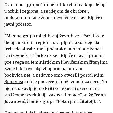
Ovu mladu grupu čini nekoliko članica koje deluju
u Srbiji i regionu, a sa idejom da ohrabre i
podstaknu mlade žene i devojčice da se uključe u
javni prostor.
“Mi smo grupa mladih književnih kritičarki koje
deluju u Srbiji i regionu okupljene oko ideje da
treba da ohrabrimo i podstaknemo mlade žene i
književne kritičarke da se uključe u javni prostor
pre svega sa feminističkim i levičarskim čitanjima.
Svoje tekstove objavljujemo na portalu
bookvica.net
, a nedavno smo otvorili portal
Mini
Bookvica
koji je posvećen književnosti za decu. Na
njemu objavljujemo kritike tekuće i savremene
književne produkcije za decu i mlade”, kaže
Irena
Jovanović
, članica grupe “Pobunjene čitateljke”.