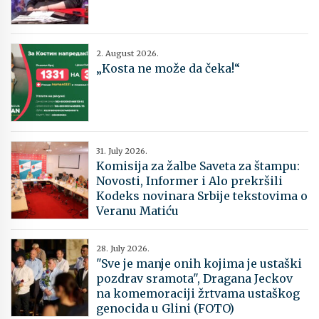
2. August 2026.
„Kosta ne može da čeka!“
31. July 2026.
Komisija za žalbe Saveta za štampu:
Novosti, Informer i Alo prekršili
Kodeks novinara Srbije tekstovima o
Veranu Matiću
28. July 2026.
"Sve je manje onih kojima je ustaški
pozdrav sramota", Dragana Jeckov
na komemoraciji žrtvama ustaškog
genocida u Glini (FOTO)