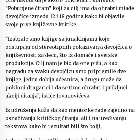
Ona navodi da je skoro pokrenut i konkurs
“Pobunjene čitam” koji za cilj ima da ohrabri mlade
devojčice između 12 i 18 godina kako bi objavile
svoje prve književne kritike.
“Izabrale smo knjige sa junakinjama koje
odstupaju od stereotipnih pokazivanja devojčica o
književnosti za decu, što iz domaće i svetske
produkcije. Cilj nam je bio da one pišu, a kao
nagradu za svaku devojčicu smo pripremile dve
knjige, jednu dobija učesnica, a drugu može da
pokloni drugarici i da se time ohrabri i priključi
akciji čitanja”, ističe Jovanovićeva.
Iz udruženja kažu da kao mentorke rade zajedno na
osnaživanju kritičkog čitanja, ali i na uređivanju
tekstova kako bi rezultati bili što bolji.