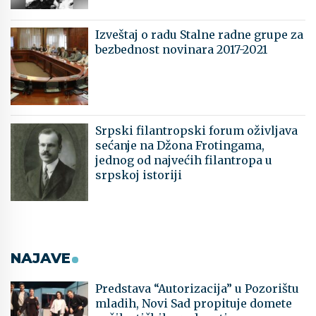
Izveštaj o radu Stalne radne grupe za
bezbednost novinara 2017-2021
Srpski filantropski forum oživljava
sećanje na Džona Frotingama,
jednog od najvećih filantropa u
srpskoj istoriji
NAJAVE
Predstava “Autorizacija” u Pozorištu
mladih, Novi Sad propituje domete