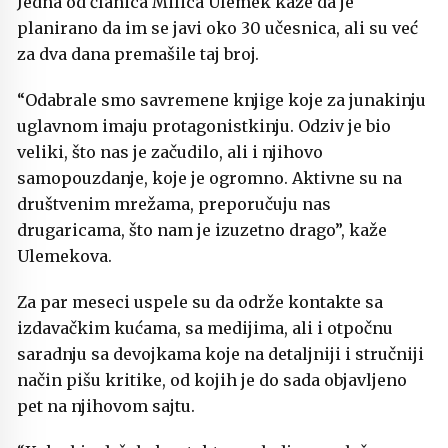
Jedna od članica Milica Ulemek kaže da je
planirano da im se javi oko 30 učesnica, ali su već
za dva dana premašile taj broj.
“Odabrale smo savremene knjige koje za junakinju
uglavnom imaju protagonistkinju. Odziv je bio
veliki, što nas je začudilo, ali i njihovo
samopouzdanje, koje je ogromno. Aktivne su na
društvenim mrežama, preporučuju nas
drugaricama, što nam je izuzetno drago”, kaže
Ulemekova.
Za par meseci uspele su da održe kontakte sa
izdavačkim kućama, sa medijima, ali i otpočnu
saradnju sa devojkama koje na detaljniji i stručniji
način pišu kritike, od kojih je do sada objavljeno
pet na njihovom sajtu.