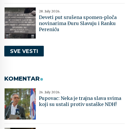
28. July 2026.
Deveti put srušena spomen-ploča
novinarima Đuru Slavuju i Ranku
Pereniću
SVE VESTI
KOMENTAR
26. July 2026.
Pupovac: Neka je trajna slava svima
koji su ustali protiv ustaške NDH!