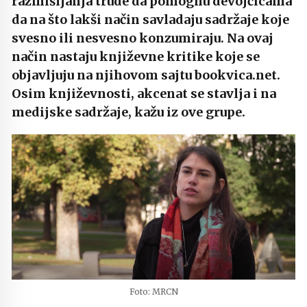
razmišljanja trude da pomognu devojčicama
da na što lakši način savladaju sadržaje koje
svesno ili nesvesno konzumiraju. Na ovaj
način nastaju književne kritike koje se
objavljuju na njihovom sajtu bookvica.net.
Osim književnosti, akcenat se stavlja i na
medijske sadržaje, kažu iz ove grupe.
Foto: MRCN