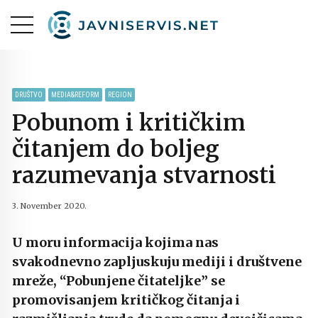
DRUŠTVO
MEDIA&REFORM
REGION
Pobunom i kritičkim
čitanjem do boljeg
razumevanja stvarnosti
3. November 2020.
U moru informacija kojima nas
svakodnevno zapljuskuju mediji i društvene
mreže, “Pobunjene čitateljke” se
promovisanjem kritičkog čitanja i