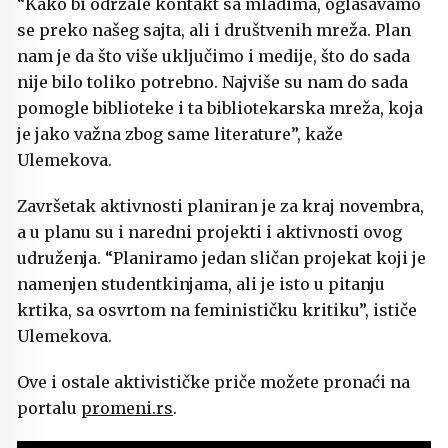
“Kako bi održale kontakt sa mladima, oglašavamo
se preko našeg sajta, ali i društvenih mreža. Plan
nam je da što više uključimo i medije, što do sada
nije bilo toliko potrebno. Najviše su nam do sada
pomogle biblioteke i ta bibliotekarska mreža, koja
je jako važna zbog same literature”, kaže
Ulemekova.
Završetak aktivnosti planiran je za kraj novembra,
a u planu su i naredni projekti i aktivnosti ovog
udruženja. “Planiramo jedan sličan projekat koji je
namenjen studentkinjama, ali je isto u pitanju
krtika, sa osvrtom na feminističku kritiku”, ističe
Ulemekova.
Ove i ostale aktivističke priče možete pronaći na
portalu
promeni.rs
.