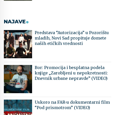
NAJAVE
Predstava “Autorizacija” u Pozorištu
mladih, Novi Sad propituje domete
naših etičkih vrednosti
Bor: Promocija i besplatna podela
knjige „Zarobljeni u nepokretnosti:
Dnevnik urbane nepravde” (VIDEO)
Uskoro na FAR-u dokumentarni film
“Pod prismotrom” (VIDEO)