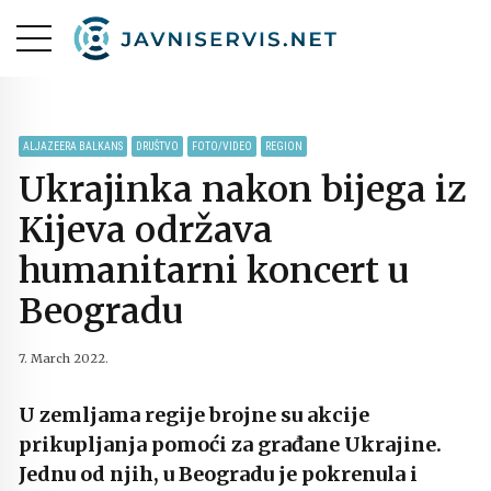
ALJAZEERA BALKANS
DRUŠTVO
FOTO/VIDEO
REGION
Ukrajinka nakon bijega iz
Kijeva održava
humanitarni koncert u
Beogradu
7. March 2022.
U zemljama regije brojne su akcije
prikupljanja pomoći za građane Ukrajine.
Jednu od njih, u Beogradu je pokrenula i