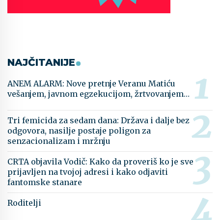
NAJČITANIJE
ANEM ALARM: Nove pretnje Veranu Matiću
vešanjem, javnom egzekucijom, žrtvovanjem…
Tri femicida za sedam dana: Država i dalje bez
odgovora, nasilje postaje poligon za
senzacionalizam i mržnju
CRTA objavila Vodič: Kako da proveriš ko je sve
prijavljen na tvojoj adresi i kako odjaviti
fantomske stanare
Roditelji