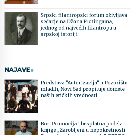
Srpski filantropski forum oživljava
sećanje na Džona Frotingama,
jednog od najvećih filantropa u
srpskoj istoriji
NAJAVE
Predstava “Autorizacija” u Pozorištu
mladih, Novi Sad propituje domete
naših etičkih vrednosti
Bor: Promocija i besplatna podela
knjige „Zarobljeni u nepokretnosti: