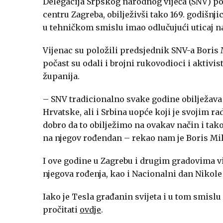
Delegacija Srpskog narodnog vijeća (SNV) pol
centru Zagreba, obilježivši tako 169. godišnj
u tehničkom smislu imao odlučujući uticaj na
Vijenac su položili predsjednik SNV-a
Boris 
počast su odali i brojni rukovodioci i aktivis
županija.
– SNV tradicionalno svake godine obilježava
Hrvatske, ali i Srbina uopće koji je svojim 
dobro da to obilježimo na ovakav način i tak
na njegov rođendan – rekao nam je Boris Mil
I ove godine u Zagrebu i drugim gradovima viš
njegova rođenja, kao i Nacionalni dan Nikole 
Iako je Tesla građanin svijeta i u tom smisl
pročitati
ovdje
.