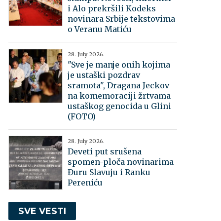
i Alo prekršili Kodeks
novinara Srbije tekstovima
o Veranu Matiću
28. July 2026.
"Sve je manje onih kojima
je ustaški pozdrav
sramota", Dragana Jeckov
na komemoraciji žrtvama
ustaškog genocida u Glini
(FOTO)
28. July 2026.
Deveti put srušena
spomen-ploča novinarima
Đuru Slavuju i Ranku
Pereniću
SVE VESTI