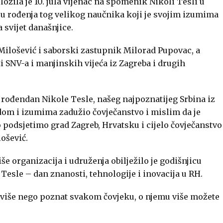
ožila je 10. jula vijenac na spomenik Nikoli Tesli u
icu rođenja tog velikog naučnika koji je svojim izumima
 svijet današnjice.
Milošević
i saborski zastupnik
Milorad Pupovac
, a
ti SNV-a i manjinskih vijeća iz Zagreba i drugih
 rođendan Nikole Tesle, našeg najpoznatijeg Srbina iz
radom i izumima zadužio čovječanstvo i mislim da je
o podsjetimo grad Zagreb, Hrvatsku i cijelo čovječanstvo
ošević.
e organizacija i udruženja obilježilo je godišnjicu
Tesle – dan znanosti, tehnologije i inovacija u RH.
u više nego poznat svakom čovjeku, o njemu više možete