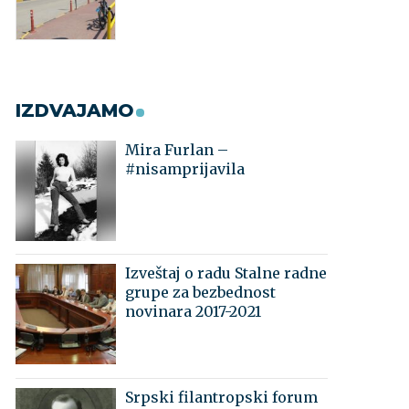
IZDVAJAMO
Mira Furlan –
#nisamprijavila
Izveštaj o radu Stalne radne
grupe za bezbednost
novinara 2017-2021
Srpski filantropski forum