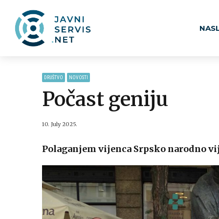
NAS
DRUŠTVO
NOVOSTI
Počast geniju
10. July 2025.
Polaganjem vijenca Srpsko narodno vije