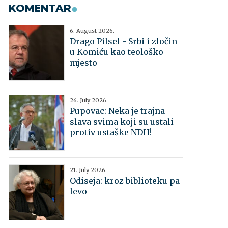
KOMENTAR
6. August 2026.
Drago Pilsel - Srbi i zločin
u Komiću kao teološko
mjesto
26. July 2026.
Pupovac: Neka je trajna
slava svima koji su ustali
protiv ustaške NDH!
21. July 2026.
Odiseja: kroz biblioteku pa
levo