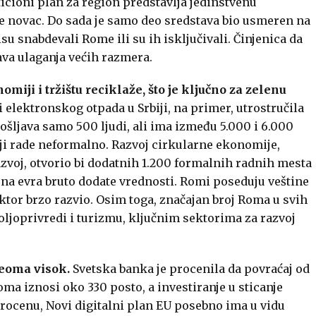
cioni plan za region predstavlja jedinstvenu
e novac. Do sada je samo deo sredstava bio usmeren na
su snabdevali Rome ili su ih isključivali. Činjenica da
va ulaganja većih razmera.
miji i tržištu reciklaže, što je ključno za zelenu
i elektronskog otpada u Srbiji, na primer, utrostručila
ošljava samo 500 ljudi, ali ima između 5.000 i 6.000
ji rade neformalno. Razvoj cirkularne ekonomije,
voj, otvorio bi dodatnih 1.200 formalnih radnih mesta
ona evra bruto dodate vrednosti. Romi poseduju veštine
tor brzo razvio. Osim toga, značajan broj Roma u svih
oljoprivredi i turizmu, ključnim sektorima za razvoj
veoma visok.
Svetska banka je procenila da povraćaj od
ma iznosi oko 330 posto, a investiranje u sticanje
procenu, Novi digitalni plan EU posebno ima u vidu