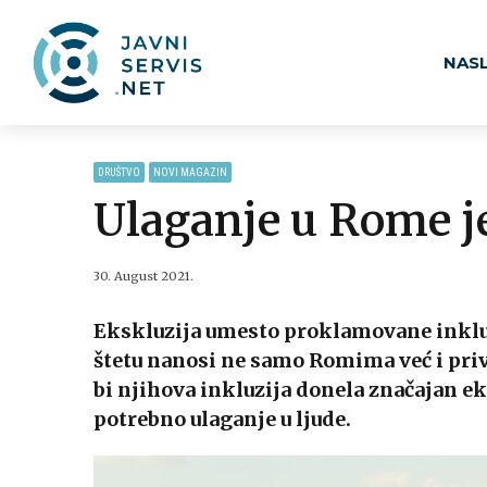
NAS
DRUŠTVO
NOVI MAGAZIN
Ulaganje u Rome j
30. August 2021.
Ekskluzija umesto proklamovane inklu
štetu nanosi ne samo Romima već i pri
bi njihova inkluzija donela značajan e
potrebno ulaganje u ljude.