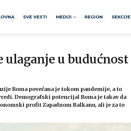
LOVNA
SVE VESTI
MEDIJI
REGION
SEKCIJE
e ulaganje u budućnost
zije Roma povećana je tokom pandemije, a to
vredi. Demografski potencijal Roma je takav da
konomski profit Zapadnom Balkanu, ali je za to