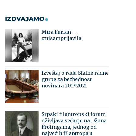
IZDVAJAMO
Mira Furlan –
#nisamprijavila
Izveštaj o radu Stalne radne
grupe za bezbednost
novinara 2017-2021
Srpski filantropski forum
oživljava sećanje na Džona
Frotingama, jednog od
najvećih filantropa u