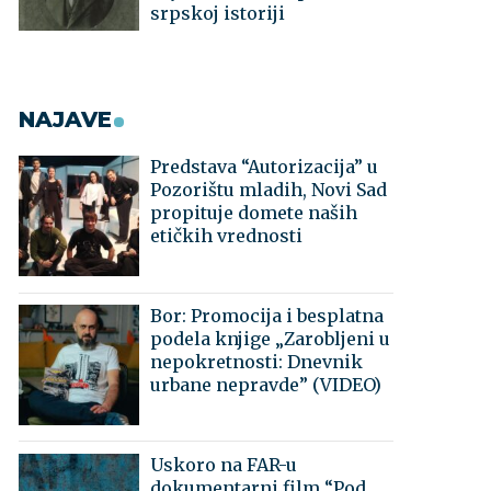
srpskoj istoriji
NAJAVE
Predstava “Autorizacija” u
Pozorištu mladih, Novi Sad
propituje domete naših
etičkih vrednosti
Bor: Promocija i besplatna
podela knjige „Zarobljeni u
nepokretnosti: Dnevnik
urbane nepravde” (VIDEO)
Uskoro na FAR-u
dokumentarni film “Pod