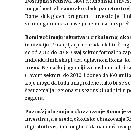
Dostupna sredstva.
Novi ekonomski i investi
mogućnost, ali samo ako vlade pametno troš
Rome, dok glavni programi i investicije ili ni
su mnoga romska naselja neformalna spreča
Romi već imaju iskustva u cirkularnoj ekono
tranziciju.
Prikupljanje i obrada električnog 
se od 2012. do 2018. Ovaj sektor formalno zap
individualnih skupljača, uglavnom Roma, ko
prema Nemačkoj agenciji za međunarodni raz
u ovom sektoru do 2030. i doneo do 160 mili
koje mogu da budu unapređene kako bi se sek
šest zemalja regiona su sezonski radnici u p
regiona.
Povraćaj ulaganja u obrazovanje Roma je 
investiranja u srednjoškolsko obrazovanje Ro
digitalnih veština moglo bi da nadmaši ovu 