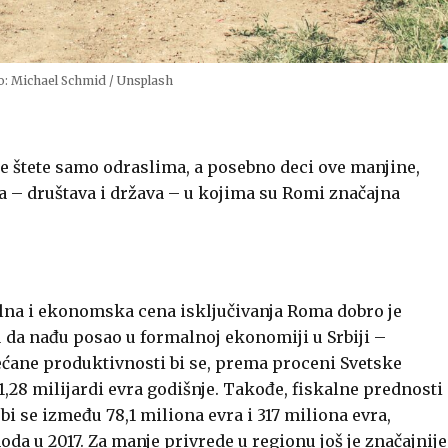
oto: Michael Schmid / Unsplash
 štete samo odraslima, a posebno deci ove manjine,
a – društava i država – u kojima su Romi značajna
lna i ekonomska cena isključivanja Roma dobro je
da nađu posao u formalnoj ekonomiji u Srbiji –
ećane produktivnosti bi se, prema proceni Svetske
 1,28 milijardi evra godišnje. Takođe, fiskalne prednosti
bi se između 78,1 miliona evra i 317 miliona evra,
da u 2017. Za manje privrede u regionu još je značajnije