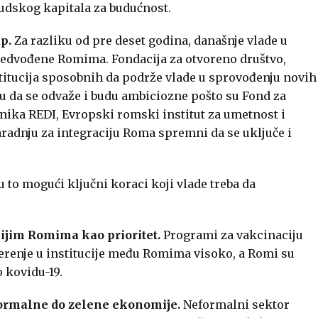
judskog kapitala za budućnost.
p.
Za razliku od pre deset godina, današnje vlade u
redvođene Romima. Fondacija za otvoreno društvo,
nstitucija sposobnih da podrže vlade u sprovođenju novih
mogu da se odvaže i budu ambiciozne pošto su Fond za
ika REDI, Evropski romski institut za umetnost i
aradnju za integraciju Roma spremni da se uključe i
u to mogući ključni koraci koji vlade treba da
jim Romima kao prioritet.
Programi za vakcinaciju
verenje u institucije među Romima visoko, a Romi su
 kovidu-19.
eformalne do zelene ekonomije.
Neformalni sektor