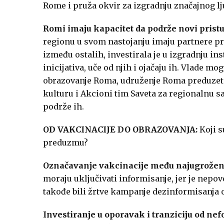
Rome i pruža okvir za izgradnju značajnog l
Romi imaju kapacitet da podrže novi pristu
regionu u svom nastojanju imaju partnere p
između ostalih, investirala je u izgradnju i
inicijativa, uče od njih i ojačaju ih. Vlade 
obrazovanje Roma, udruženje Roma preduzetn
kulturu i Akcioni tim Saveta za regionalnu s
podrže ih.
OD VAKCINACIJE DO OBRAZOVANJA:
Koji s
preduzmu?
Označavanje vakcinacije među najugroženi
moraju uključivati informisanje, jer je nepo
takođe bili žrtve kampanje dezinformisanja o
Investiranje u oporavak i tranziciju od n