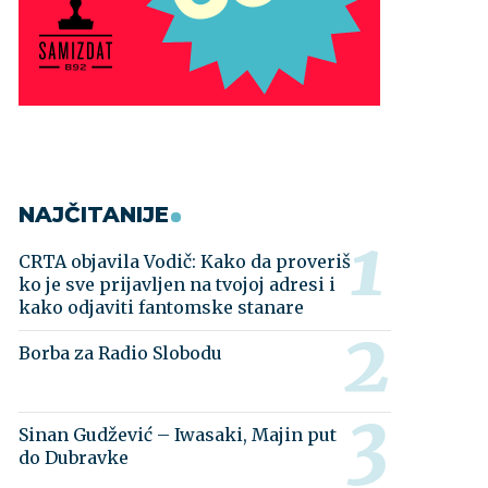
NAJČITANIJE
CRTA objavila Vodič: Kako da proveriš
ko je sve prijavljen na tvojoj adresi i
kako odjaviti fantomske stanare
Borba za Radio Slobodu
Sinan Gudžević – Iwasaki, Majin put
do Dubravke