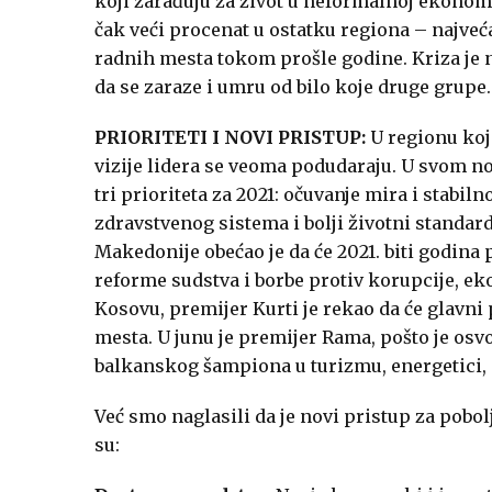
koji zarađuju za život u neformalnoj ekonom
čak veći procenat u ostatku regiona – najve
radnih mesta tokom prošle godine. Kriza je 
da se zaraze i umru od bilo koje druge grupe.
PRIORITETI I NOVI PRISTUP:
U regionu koji
vizije lidera se veoma podudaraju. U svom n
tri prioriteta za 2021: očuvanje mira i stabi
zdravstvenog sistema i bolji životni standar
Makedonije obećao je da će 2021. biti godina
reforme sudstva i borbe protiv korupcije, e
Kosovu, premijer Kurti je rekao da će glavni p
mesta. U junu je premijer Rama, pošto je osvo
balkanskog šampiona u turizmu, energetici, p
Već smo naglasili da je novi pristup za pob
su: