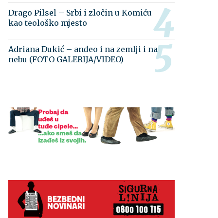
Drago Pilsel – Srbi i zločin u Komiću
kao teološko mjesto
Adriana Dukić – anđeo i na zemlji i na
nebu (FOTO GALERIJA/VIDEO)