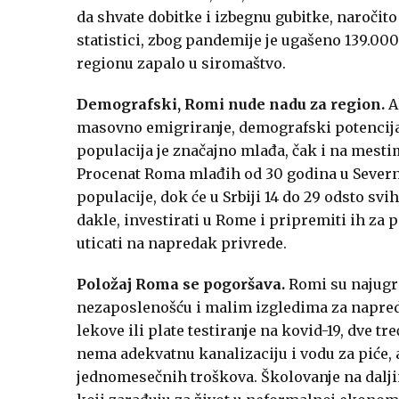
da shvate dobitke i izbegnu gubitke, naročito
statistici, zbog pandemije je ugašeno 139.000
regionu zapalo u siromaštvo.
Demografski, Romi nude nadu za region.
A
masovno emigriranje, demografski potencij
populacija je značajno mlađa, čak i na mest
Procenat Roma mlađih od 30 godina u Severn
populacije, dok će u Srbiji 14 do 29 odsto svih
dakle, investirati u Rome i pripremiti ih za 
uticati na napredak privrede.
Položaj Roma se pogoršava.
Romi su najugro
nezaposlenošću i malim izgledima za napred
lekove ili plate testiranje na kovid-19, dve t
nema adekvatnu kanalizaciju i vodu za piće, 
jednomesečnih troškova. Školovanje na dalji