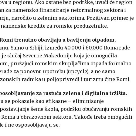
lova u regionu. Ako ostane bez podrške, uvući će region
plan za namensko finansiranje neformalnog sektora i
nju, naročito u zelenim sektorima. Pozitivan primer je
di namenske kredite za romske preduzetnike.
e Romi trenutno obavljaju u bavljenju otpadom,
zmu.
Samo u Srbiji, između 40.000 i 60.000 Roma rade
 je slučaj Severne Makedonije koja je omogućila
Romi, pružajući romskim skupljačima otpada formalno
rerade za ponovnu upotrebu (upcycle), a ne samo
ezonskih radnika u poljoprivredi i turizmu čine Romi.
osobljavanje za rastuća zelena i digitalna tržišta.
su se pokazale kao efikasne – eliminisanje
spostavljanje šeme škola, podršku obučavanju romskih
ju Roma u obrazovnom sektoru. Takođe treba omogućiti
e i ne osposobljavaju se.