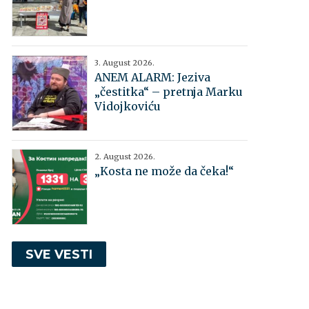
3. August 2026.
ANEM ALARM: Jeziva
„čestitka“ – pretnja Marku
Vidojkoviću
2. August 2026.
„Kosta ne može da čeka!“
SVE VESTI