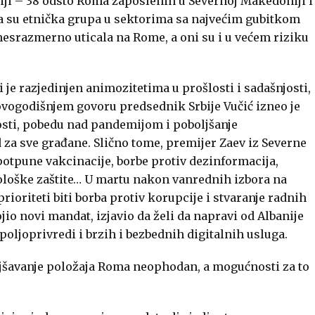
iji – 38 odsto Roma zaposlenih u Severnoj Makedoniji i
ća su etnička grupa u sektorima sa najvećim gubitkom
nesrazmerno uticala na Rome, a oni su i u većem riziku
 je razjedinjen animozitetima u prošlosti i sadašnjosti,
ovogodišnjem govoru predsednik Srbije Vučić izneo je
lnosti, pobedu nad pandemijom i poboljšanje
d za sve građane. Slično tome, premijer Zaev iz Severne
 potpune vakcinacije, borbe protiv dezinformacija,
kološke zaštite… U martu nakon vanrednih izbora na
rioriteti biti borba protiv korupcije i stvaranje radnih
jio novi mandat, izjavio da želi da napravi od Albanije
oljoprivredi i brzih i bezbednih digitalnih usluga.
oljšavanje položaja Roma neophodan, a mogućnosti za to