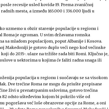
 posle recesije usled kovida-19. Prema zvaničnoj
 radnih mesta, a između 165.000 i 336.000 ljudi u
ko uzmemo u obzir starenje populacije u regionu i
al Roma je ogroman. U svim državama romska
ima sa mladom populacijom, poput Albanije i Kosova.
oj Makedoniji je gotovo duplo veći nego kod većinske
 koji do 2035-. ulaze na tržište rada biti Romi. Ključno je,
poslove u sektorima u kojima će faliti radna snaga ili
ženija populacija u regionu i suočavaju se sa visokom
ak. Dve trećine Roma ne mogu da priušte prepisane
rećine živi u prenatrpanim uslovima, gotovo trećina
a 82 odsto ušteđevinu kojom bi pokrilo više od
nu pogoršava već loše obrazovne opcije za Rome, a oni