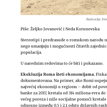
Ilustracija. F
Piše: Željko Jovanović i Neda Korunovska
Stereotipi i predrasude o romskom narodu ne
nego umanjuju i mogućnosti čitavih zajednic
populacija.
U narednim redovima to će biti i pokazano.
Ekskluzija Roma šteti ekonomijama.
Fiska
dokumentovana. Na primer, ako Romi uspeju 
najvećoj ekonomiji u regionu – dobit od pov
banke za 2017, kretala od 314 miliona evra do
većeg poreza i niže socijalne pomoći kretale 
odnosno između 0,5 i 2,1 odsto državnih rasho