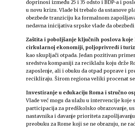
doprinosi između 25 i 35 odsto i BDP-a i pos
u novu krizu. Vlade bi trebalo da ustanove 
obezbede tranziciju ka formalnom zapošljava
nedavna inicijativa srpske vlade da obezbe
Zaštita i poboljšanje ključnih poslova koj
cirkularnoj ekonomiji, poljoprivredi i turi
kao skupljači otpada. Jedan pozitivan primer
sredstva kompaniji za reciklažu koju drže 
zaposlenje, ali i obuku da otpad poprave i p
recikliraju. Širom regiona veliki procenat s
Investiranje u edukaciju Roma i stručno osp
Vlade već mogu da ulažu u intervencije koje 
participacija za predškolsko obrazovanje, u
nastavnika i davanje prioriteta zapošljavan
preobuku za Rome koji se ne obrazuju, ne rad