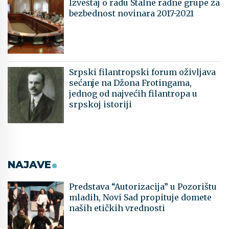
Izveštaj o radu Stalne radne grupe za
bezbednost novinara 2017-2021
Srpski filantropski forum oživljava
sećanje na Džona Frotingama,
jednog od najvećih filantropa u
srpskoj istoriji
NAJAVE
Predstava “Autorizacija” u Pozorištu
mladih, Novi Sad propituje domete
naših etičkih vrednosti