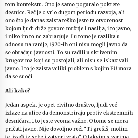
tom kontekstu. Ono je samo poguralo pokrete
desnice. Reč je o vrlo dugom periodu razvoja, ali
ono što je danas zaista teško jeste ta otvorenost
kojom ljudi drže govore mržnje i nasilja, i to javno,
i niko im to ne zabranjuje. I u tome je razlika u
odnosu na ranije, 1970-ih oni nisu mogli javno da
se obraćaju javnosti. To su radili u skrivenim
krugovima koji su postojali, ali nisu se iskazivali
javno. I to je zaista veliki problem s kojim EU mora
da se suoči.
Ali kako?
Jedan aspekt je opet civilno društvo, ljudi već
izlaze na ulice da demonstriraju protiv ekstremnih
desničara, i to jeste veoma važno. O tome se mora
pričati javno. Nije dovoljno reći “Ti grešiš, molim
te, izađi iz sobe i zatvori vrata”. O takvim stvarima