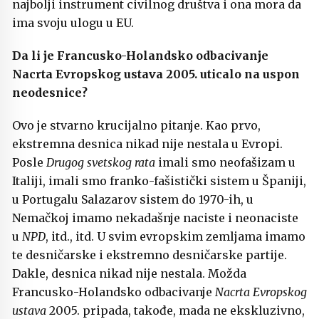
najbolji instrument civilnog društva i ona mora da
ima svoju ulogu u EU.
Da li je Francusko-Holandsko odbacivanje
Nacrta
Evropskog ustava 2005. uticalo na
uspon
neodesnice?
Ovo je stvarno krucijalno pitanje. Kao prvo,
ekstremna desnica nikad nije nestala u Evropi.
Posle
Drugog svetskog rata
imali smo neofašizam u
Italiji, imali smo franko-fašistički sistem u Španiji,
u Portugalu Salazarov sistem do 1970-ih, u
Nemačkoj imamo nekadašnje naciste i neonaciste
u
NPD
, itd., itd. U svim evropskim zemljama imamo
te desničarske i ekstremno desničarske partije.
Dakle, desnica nikad nije nestala. Možda
Francusko-Holandsko odbacivanje
Nacrta Evropskog
ustava
2005. pripada, takođe, mada ne ekskluzivno,