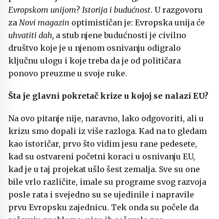
Evropskom unijom
?
Istorija i budućnost
. U razgovoru
za
Novi magazin
optimističan je: Evropska unija će
uhvatiti dah,
a stub njene budućnosti je civilno
društvo koje je u njenom osnivanju odigralo
ključnu ulogu i koje treba da je od političara
ponovo preuzme u svoje ruke.
Šta
je
glavni pokretač
krize u kojoj se nalazi EU?
Na ovo pitanje nije, naravno, lako odgovoriti, ali u
krizu smo dopali iz više razloga. Kad na to gledam
kao istoričar, prvo što vidim jesu rane pedesete,
kad su ostvareni početni koraci u osnivanju EU,
kad je u taj projekat ušlo šest zemalja. Sve su one
bile vrlo različite, imale su programe svog razvoja
posle rata i svejedno su se ujedinile i napravile
prvu Evropsku zajednicu. Tek onda su počele da