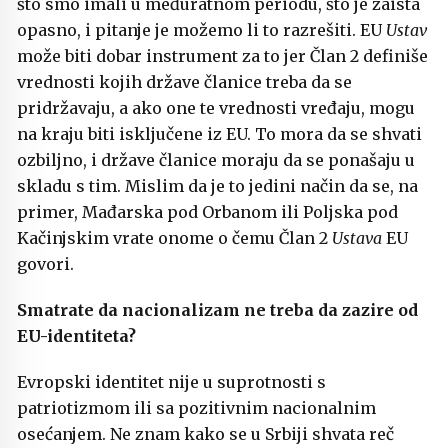
što smo imali u međuratnom periodu, što je zaista
opasno, i pitanje je možemo li to razrešiti. EU
Ustav
može biti dobar instrument za to jer Član 2 definiše
vrednosti kojih države članice treba da se
pridržavaju, a ako one te vrednosti vređaju, mogu
na kraju biti isključene iz EU. To mora da se shvati
ozbiljno, i države članice moraju da se ponašaju u
skladu s tim. Mislim da je to jedini način da se, na
primer, Mađarska pod Orbanom ili Poljska pod
Kačinjskim vrate onome o čemu Član 2
Ustava
EU
govori.
Smatrate da nacionalizam ne treba da zazire od
EU-identiteta?
Evropski identitet nije u suprotnosti s
patriotizmom ili sa pozitivnim nacionalnim
osećanjem. Ne znam kako se u Srbiji shvata reč