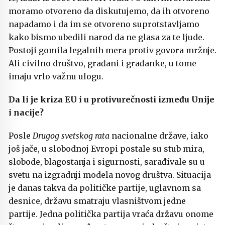
moramo otvoreno da diskutujemo, da ih otvoreno
napadamo i da im se otvoreno suprotstavljamo
kako bismo ubedili narod da ne glasa za te ljude.
Postoji gomila legalnih mera protiv govora mržnje.
Ali civilno društvo, građani i građanke, u tome
imaju vrlo važnu ulogu.
Da li je kriza EU i u protivurečnosti između Unije
i nacije?
Posle
Drugog svetskog rata
nacionalne države, iako
još jače, u slobodnoj Evropi postale su stub mira,
slobode, blagostanja i sigurnosti, sarađivale su u
svetu na izgradnji modela novog društva. Situacija
je danas takva da političke partije, uglavnom sa
desnice, državu smatraju vlasništvom jedne
partije. Jedna politička partija vraća državu onome