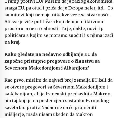
Tramp protivi EU? Mislim da je razlog ekonomska
snaga EU, pa otud i priča da je Evropa nefer, itd… To
su mitovi koji nemaju nikakve veze sa stvarnošću.
Ali sve je više političara koji deluju u fiktivnom
prostoru, a ne u realnosti. To je, dakle, novi tip
političara s kojim se moramo suočiti i s njima izaći
na kraj.
Kako gledate na nedavno odbijanje EU da
započne pristupne pregovore o članstvu sa
Severnom Makedonijom i Albanijom?
Kao prvo, mislim da najveći broj zemalja EU želi da
se otvore pregovori sa Severnom Makedonijom i
sa Albanijom, ali je francuski predsednik Makron
bio taj koji je na poslednjem sastanku Evropskog
saveta bio protiv. Nadam se da će promeniti
mišljenje, mada nisam ubeđen da Makron