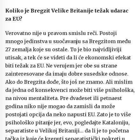
Koliko je Bregzit
Velike Britanije težak udarac
za EU?
Verovatno nije u pravom smislu reči. Postoji
mnogo jedinstva u suočavanju sa Bregzitom među
27 zemalja koje su ostale. To je bio najvidljiviji
utisak, a tek će se videti da li će ekonomski efekat
biti težak za EU. Ne verujem jer obe su strane
zainteresovane da imaju dobre susedske odnose.
Ako do Bregzita dođe, što još ne znamo. Ali mislim
da jedna od konsekvenci može biti više psihološka,
na nivou mentaliteta. Pre dvadeset ili petnaest
godina niko nije mogao da zamisli da može
postojati opcija da neko napusti EU. Zato je to više
psihološko pitanje jer, evo, pogledajte Kataloniju,
separatiste u Velikoj Britaniji… da li je to početna
tačka iz koje će krenuti separatistički pokreti u