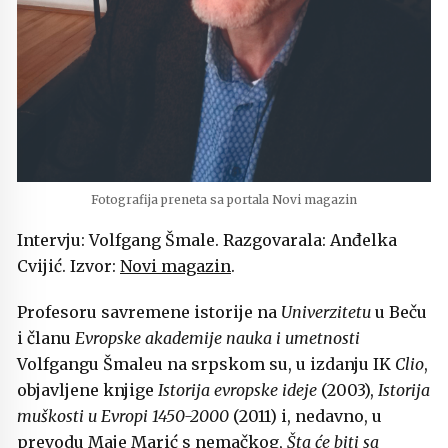
Fotografija preneta sa portala Novi magazin
Intervju: Volfgang Šmale. Razgovarala: Anđelka
Cvijić. Izvor:
Novi magazin
.
Profesoru savremene istorije na
Univerzitetu
u Beču
i članu
Evropske akademije nauka i umetnosti
Volfgangu Šmaleu na srpskom su, u izdanju IK
Clio
,
objavljene knjige
Istorija evropske ideje
(2003),
Istorija
muškosti u Evropi 1450-2000
(2011) i, nedavno, u
prevodu Maje Marić s nemačkog,
Š
ta će biti sa