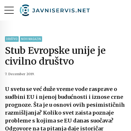
DRUŠTVO
NOVI MAGAZIN
Stub Evropske unije je
civilno društvo
7. December 2019.
U svetu se već duže vreme vode rasprave o
sudbini EU i njenoj budućnosti i iznose crne
prognoze. Šta je u osnovi ovih pesimističnih
razmišljanja? Koliko svet zaista poznaje
probleme s kojima se EU danas suočava?
Odgovore na ta pitanja daje istoričar