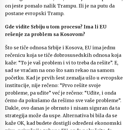
on jeste pomalo nalik Trampu. Ili je na putu da
postane evropski Tramp.
Gde vidite Srbiju u tom procesu?
Ima li EU
rešenje za problem sa Kosovom?
Što se tiče odnosa Srbije i Kosova, EU ima jednu
rečenicu koja se tiče dobrosusedskih odnosa koja
kaže: “To je vaš problem i vi to treba da rešite”. E,
sad se vraćam na ono što sam rekao na samom
početku. Kad je prvih šest zemalja ušlo u evropske
institucije, nije rečeno: “Prvo rešite svoje
probleme, pa uđite” već je rečeno: “Uđite, i onda
ćemo da pokušamo da rešimo sve vaše probleme”.
Dakle, ovo danas je obrnuto i nisam siguran da ta
strategija može da uspe. Alternativa bi bila da se
kaže OK, kad budete dostigli određeni ekonomski