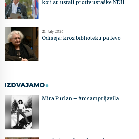
koji su ustali protiv ustaške NDH!
21. July 2026.
Odiseja: kroz biblioteku pa levo
IZDVAJAMO
Mira Furlan – #nisamprijavila