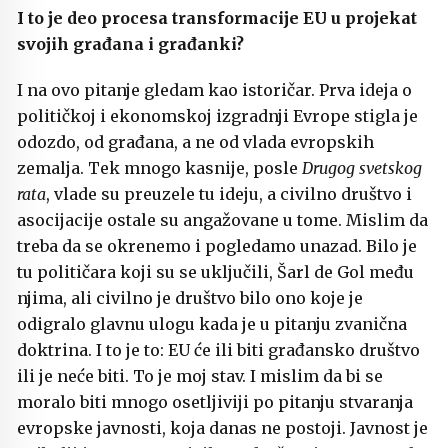
I to je deo procesa transformacije EU u projekat
svojih građana i građanki?
I na ovo pitanje gledam kao istoričar. Prva ideja o
političkoj i ekonomskoj izgradnji Evrope stigla je
odozdo, od građana, a ne od vlada evropskih
zemalja. Tek mnogo kasnije, posle
Drugog svetskog
rata
, vlade su preuzele tu ideju, a civilno društvo i
asocijacije ostale su angažovane u tome. Mislim da
treba da se okrenemo i pogledamo unazad. Bilo je
tu političara koji su se uključili, Šarl de Gol među
njima, ali civilno je društvo bilo ono koje je
odigralo glavnu ulogu kada je u pitanju zvanična
doktrina. I to je to: EU će ili biti građansko društvo
ili je neće biti. To je moj stav. I mislim da bi se
moralo biti mnogo osetljiviji po pitanju stvaranja
evropske javnosti, koja danas ne postoji. Javnost je