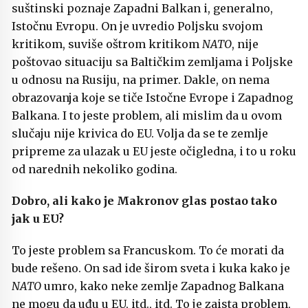
suštinski poznaje Zapadni Balkan i, generalno,
Istočnu Evropu. On je uvredio Poljsku svojom
kritikom, suviše oštrom kritikom
NATO
, nije
poštovao situaciju sa Baltičkim zemljama i Poljske
u odnosu na Rusiju, na primer. Dakle, on nema
obrazovanja koje se tiče Istočne Evrope i Zapadnog
Balkana. I to jeste problem, ali mislim da u ovom
slučaju nije krivica do EU. Volja da se te zemlje
pripreme za ulazak u EU jeste očigledna, i to u roku
od narednih nekoliko godina.
Dobro, ali kako je Makronov
glas postao tako
jak u EU?
To jeste problem sa Francuskom. To će morati da
bude rešeno. On sad ide širom sveta i kuka kako je
NATO
umro, kako neke zemlje Zapadnog Balkana
ne mogu da uđu u EU, itd., itd. To je zaista problem,