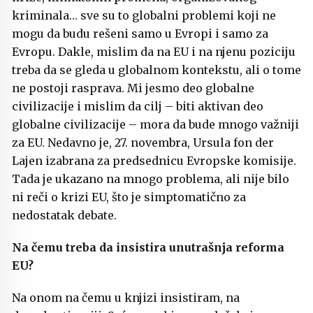
kriminala… sve su to globalni problemi koji ne
mogu da budu rešeni samo u Evropi i samo za
Evropu. Dakle, mislim da na EU i na njenu poziciju
treba da se gleda u globalnom kontekstu, ali o tome
ne postoji rasprava. Mi jesmo deo globalne
civilizacije i mislim da cilj – biti aktivan deo
globalne civilizacije – mora da bude mnogo važniji
za EU. Nedavno je, 27. novembra, Ursula fon der
Lajen izabrana za predsednicu Evropske komisije.
Tada je ukazano na mnogo problema, ali nije bilo
ni reči o krizi EU, što je simptomatično za
nedostatak debate.
Na čemu treba da insistira unutrašnja reforma
EU?
Na onom na čemu u knjizi insistiram, na