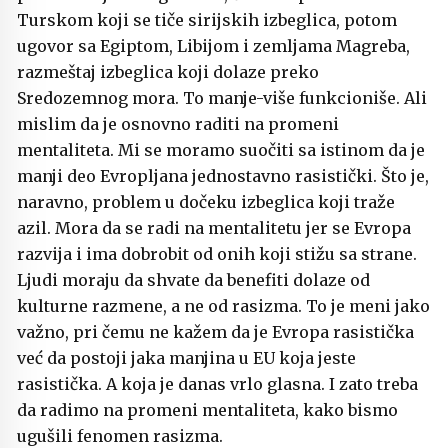
Turskom koji se tiče sirijskih izbeglica, potom
ugovor sa Egiptom, Libijom i zemljama Magreba,
razmeštaj izbeglica koji dolaze preko
Sredozemnog mora. To manje-više funkcioniše. Ali
mislim da je osnovno raditi na promeni
mentaliteta. Mi se moramo suočiti sa istinom da je
manji deo Evropljana jednostavno rasistički. Što je,
naravno, problem u dočeku izbeglica koji traže
azil. Mora da se radi na mentalitetu jer se Evropa
razvija i ima dobrobit od onih koji stižu sa strane.
Ljudi moraju da shvate da benefiti dolaze od
kulturne razmene, a ne od rasizma. To je meni jako
važno, pri čemu ne kažem da je Evropa rasistička
već da postoji jaka manjina u EU koja jeste
rasistička. A koja je danas vrlo glasna. I zato treba
da radimo na promeni mentaliteta, kako bismo
ugušili fenomen rasizma.