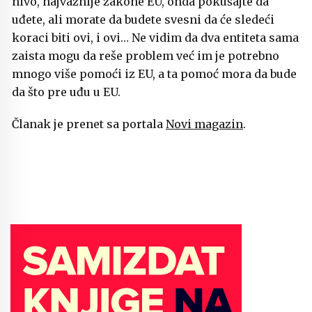
nivo, najvažnije zakone EU, onda pokušajte da
uđete, ali morate da budete svesni da će sledeći
koraci biti ovi, i ovi… Ne vidim da dva entiteta sama
zaista mogu da reše problem već im je potrebno
mnogo više pomoći iz EU, a ta pomoć mora da bude
da što pre uđu u EU.
Članak je prenet sa portala
Novi magazin
.