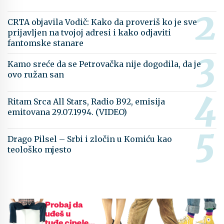
CRTA objavila Vodič: Kako da proveriš ko je sve
prijavljen na tvojoj adresi i kako odjaviti
fantomske stanare
Kamo sreće da se Petrovačka nije dogodila, da je
ovo ružan san
Ritam Srca All Stars, Radio B92, emisija
emitovana 29.07.1994. (VIDEO)
Drago Pilsel – Srbi i zločin u Komiću kao
teološko mjesto