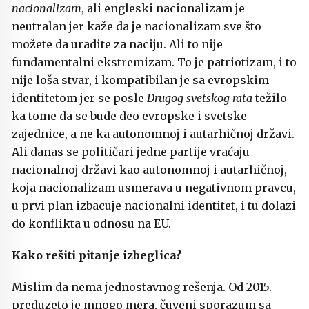
nacionalizam
, ali engleski nacionalizam je
neutralan jer kaže da je nacionalizam sve što
možete da uradite za naciju. Ali to nije
fundamentalni ekstremizam. To je patriotizam, i to
nije loša stvar, i kompatibilan je sa evropskim
identitetom jer se posle
Drugog svetskog rata
težilo
ka tome da se bude deo evropske i svetske
zajednice, a ne ka autonomnoj i autarhičnoj državi.
Ali danas se političari jedne partije vraćaju
nacionalnoj državi kao autonomnoj i autarhičnoj,
koja nacionalizam usmerava u negativnom pravcu,
u prvi plan izbacuje nacionalni identitet, i tu dolazi
do konflikta u odnosu na EU.
Kako rešiti
pitanje izbeglica?
Mislim da nema jednostavnog rešenja. Od 2015.
preduzeto je mnogo mera, čuveni sporazum sa