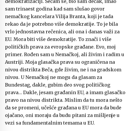
demokratizaciji. Sećam se, bio sam dečak, imao
sam trinaest godina kad sam slušao govor
nemačkog kancelara Vilija Branta, koji je tada
rekao da je potrebno više demokratije. To je bila
vrlo jednostavna rečenica, ali ona i danas važi za
EU. Mora biti više demokratije. To znači i više
političkih prava za evropske građane. Evo, moj
primer. Rođen sam u Nemačkoj, ali živim i radim u
Austriji. Moja glasačka prava su ograničena na
nivou distrikta Beča, gde živim, ne i na gradskom
nivou. U Nemačkoj ne mogu da glasam za
Bundestag, dakle, gubim deo svog političkog
prava… Dakle, jesam građanin EU, a imam glasačko
pravo na nivou distrikta. Mislim da tu mora nešto
da se promeni, učešće građana u EU mora da bude
ojačano, oni moraju da budu pitani za mišljenje u
vezi sa fundamentalnim temama u EU.