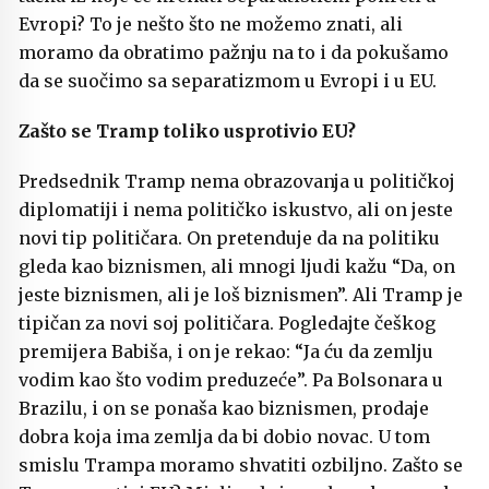
Evropi? To je nešto što ne možemo znati, ali
moramo da obratimo pažnju na to i da pokušamo
da se suočimo sa separatizmom u Evropi i u EU.
Zašto se Tramp
toliko usprotivio EU?
Predsednik Tramp nema obrazovanja u političkoj
diplomatiji i nema političko iskustvo, ali on jeste
novi tip političara. On pretenduje da na politiku
gleda kao biznismen, ali mnogi ljudi kažu “Da, on
jeste biznismen, ali je loš biznismen”. Ali Tramp je
tipičan za novi soj političara. Pogledajte češkog
premijera Babiša, i on je rekao: “Ja ću da zemlju
vodim kao što vodim preduzeće”. Pa Bolsonara u
Brazilu, i on se ponaša kao biznismen, prodaje
dobra koja ima zemlja da bi dobio novac. U tom
smislu Trampa moramo shvatiti ozbiljno. Zašto se