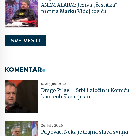
ANEM ALARM: Jeziva „čestitka“ –
pretnja Marku Vidojkoviću
SVE VESTI
KOMENTAR
6. August 2026.
Drago Pilsel - Srbi i zločin u Komiću
kao teološko mjesto
26. July 2026.
Pupovac: Neka je trajna slava svima