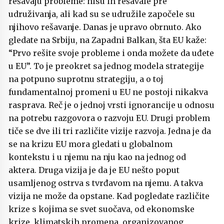
rešavaju probleme: nisu ih rešavale pre
udruživanja, ali kad su se udružile započele su
njihovo rešavanje. Danas je upravo obrnuto. Ako
gledate na Srbiju, na Zapadni Balkan, šta EU kaže:
“Prvo rešite svoje probleme i onda možete da uđete
u EU”. To je preokret sa jednog modela strategije
na potpuno suprotnu strategiju, a o toj
fundamentalnoj promeni u EU ne postoji nikakva
rasprava. Reč je o jednoj vrsti ignorancije u odnosu
na potrebu razgovora o razvoju EU. Drugi problem
tiče se dve ili tri različite vizije razvoja. Jedna je da
se na krizu EU mora gledati u globalnom
kontekstu i u njemu na nju kao na jednog od
aktera. Druga vizija je da je EU nešto poput
usamljenog ostrva s tvrđavom na njemu. A takva
vizija ne može da opstane. Kad pogledate različite
krize s kojima se svet suočava, od ekonomske
krize, klimatskih promena, organizovanog