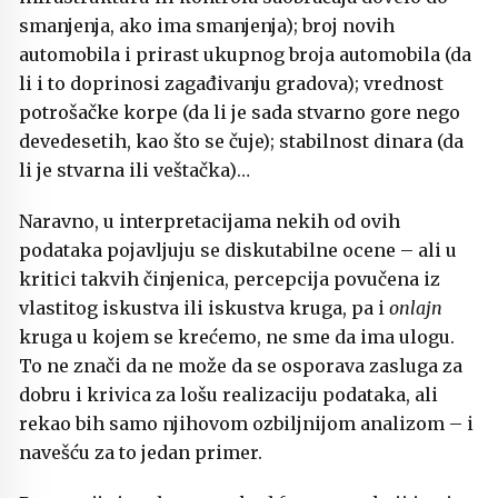
smanjenja, ako ima smanjenja); broj novih
automobila i prirast ukupnog broja automobila (da
li i to doprinosi zagađivanju gradova); vrednost
potrošačke korpe (da li je sada stvarno gore nego
devedesetih, kao što se čuje); stabilnost dinara (da
li je stvarna ili veštačka)…
Naravno, u interpretacijama nekih od ovih
podataka pojavljuju se diskutabilne ocene – ali u
kritici takvih činjenica, percepcija povučena iz
vlastitog iskustva ili iskustva kruga, pa i
onlajn
kruga u kojem se krećemo, ne sme da ima ulogu.
To ne znači da ne može da se osporava zasluga za
dobru i krivica za lošu realizaciju podataka, ali
rekao bih samo njihovom ozbiljnijom analizom – i
navešću za to jedan primer.