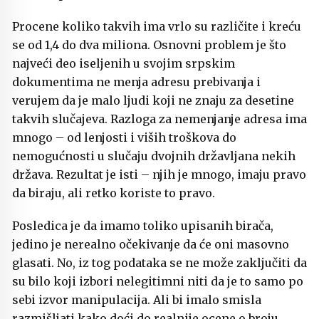
Procene koliko takvih ima vrlo su različite i kreću
se od 1,4 do dva miliona. Osnovni problem je što
najveći deo iseljenih u svojim srpskim
dokumentima ne menja adresu prebivanja i
verujem da je malo ljudi koji ne znaju za desetine
takvih slučajeva. Razloga za nemenjanje adresa ima
mnogo – od lenjosti i viših troškova do
nemogućnosti u slučaju dvojnih državljana nekih
država. Rezultat je isti – njih je mnogo, imaju pravo
da biraju, ali retko koriste to pravo.
Posledica je da imamo toliko upisanih birača,
jedino je nerealno očekivanje da će oni masovno
glasati. No, iz tog podataka se ne može zaključiti da
su bilo koji izbori nelegitimni niti da je to samo po
sebi izvor manipulacija. Ali bi imalo smisla
razmišljati kako doći do realnije ocene o broju