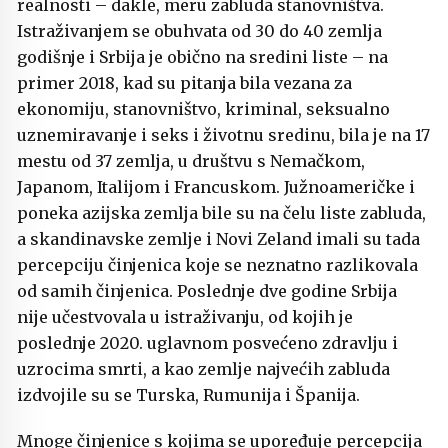
realnosti – dakle, meru zabluda stanovništva.
Istraživanjem se obuhvata od 30 do 40 zemlja
godišnje i Srbija je obično na sredini liste – na
primer 2018, kad su pitanja bila vezana za
ekonomiju, stanovništvo, kriminal, seksualno
uznemiravanje i seks i životnu sredinu, bila je na 17
mestu od 37 zemlja, u društvu s Nemačkom,
Japanom, Italijom i Francuskom. Južnoameričke i
poneka azijska zemlja bile su na čelu liste zabluda,
a skandinavske zemlje i Novi Zeland imali su tada
percepciju činjenica koje se neznatno razlikovala
od samih činjenica. Poslednje dve godine Srbija
nije učestvovala u istraživanju, od kojih je
poslednje 2020. uglavnom posvećeno zdravlju i
uzrocima smrti, a kao zemlje najvećih zabluda
izdvojile su se Turska, Rumunija i Španija.
Mnoge činjenice s kojima se upoređuje percepcija