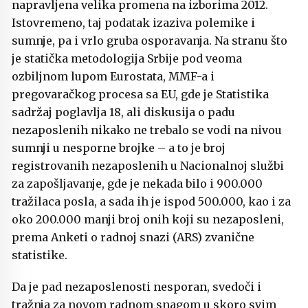
napravljena velika promena na izborima 2012.
Istovremeno, taj podatak izaziva polemike i
sumnje, pa i vrlo gruba osporavanja. Na stranu što
je statička metodologija Srbije pod veoma
ozbiljnom lupom Eurostata, MMF-a i
pregovaračkog procesa sa EU, gde je Statistika
sadržaj poglavlja 18, ali diskusija o padu
nezaposlenih nikako ne trebalo se vodi na nivou
sumnji u nesporne brojke – a to je broj
registrovanih nezaposlenih u Nacionalnoj službi
za zapošljavanje, gde je nekada bilo i 900.000
tražilaca posla, a sada ih je ispod 500.000, kao i za
oko 200.000 manji broj onih koji su nezaposleni,
prema Anketi o radnoj snazi (ARS) zvanične
statistike.
Da je pad nezaposlenosti nesporan, svedoči i
tražnja za novom radnom snagom u skoro svim