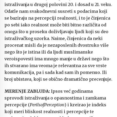
istraživanja u drugoj polovini 20. i dosad u 21. veku.
Odatle nam svakodnevni susreti s podacima koji
se baziraju na percepciji realnosti, i to je činjenica
po sebi iako realnost može biti bitno različita od
onoga što u proseku doživljavaju ljudi koji su deo
istraživačkog uzorka. Naime, činjenica da neki
procenat misli da je nezaposlenih dvostruko više
nego što je istina ili da ljudi muslimanske
veroispovesti ima mnogo manje u državi nego što
ih stvarano ima veoma je relevantna za sve vrste
komunikacija, pa i sada kad sam ih pomenuo. Ili
broj ubistava, koji se obično dramatično precenjuje.
MERENJE ZABLUDA:
Ipsos već godinama
sprovodi istraživanja o opasnostima i zamkama
percepcije (
PerilsofPerception
) i kreirao je indeks
koji meri bliskost realnosti i percepcije te