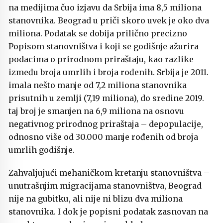
na medijima čuo izjavu da Srbija ima 8,5 miliona
stanovnika. Beograd u priči skoro uvek je oko dva
miliona. Podatak se dobija prilično precizno
Popisom stanovništva i koji se godišnje ažurira
podacima o prirodnom priraštaju, kao razlike
između broja umrlih i broja rođenih. Srbija je 2011.
imala nešto manje od 7,2 miliona stanovnika
prisutnih u zemlji (7,19 miliona), do sredine 2019.
taj broj je smanjen na 6,9 miliona na osnovu
negativnog prirodnog priraštaja – depopulacije,
odnosno više od 30.000 manje rođenih od broja
umrlih godišnje.
Zahvaljujući mehaničkom kretanju stanovništva –
unutrašnjim migracijama stanovništva, Beograd
nije na gubitku, ali nije ni blizu dva miliona
stanovnika. I dok je popisni podatak zasnovan na