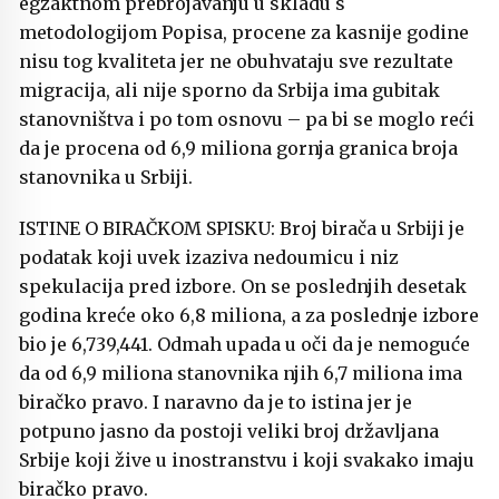
egzaktnom prebrojavanju u skladu s
metodologijom Popisa, procene za kasnije godine
nisu tog kvaliteta jer ne obuhvataju sve rezultate
migracija, ali nije sporno da Srbija ima gubitak
stanovništva i po tom osnovu – pa bi se moglo reći
da je procena od 6,9 miliona gornja granica broja
stanovnika u Srbiji.
ISTINE O BIRAČKOM SPISKU: Broj birača u Srbiji je
podatak koji uvek izaziva nedoumicu i niz
spekulacija pred izbore. On se poslednjih desetak
godina kreće oko 6,8 miliona, a za poslednje izbore
bio je 6,739,441. Odmah upada u oči da je nemoguće
da od 6,9 miliona stanovnika njih 6,7 miliona ima
biračko pravo. I naravno da je to istina jer je
potpuno jasno da postoji veliki broj državljana
Srbije koji žive u inostranstvu i koji svakako imaju
biračko pravo.