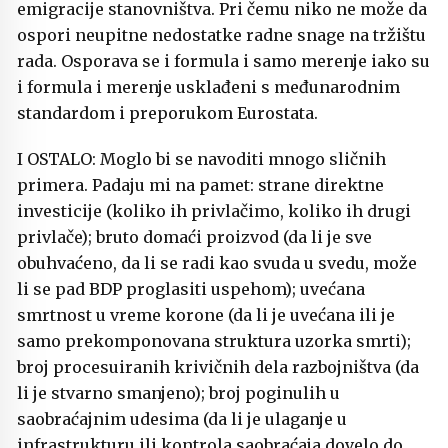
emigracije stanovništva. Pri čemu niko ne može da
ospori neupitne nedostatke radne snage na tržištu
rada. Osporava se i formula i samo merenje iako su
i formula i merenje usklađeni s međunarodnim
standardom i preporukom Eurostata.
I OSTALO: Moglo bi se navoditi mnogo sličnih
primera. Padaju mi na pamet: strane direktne
investicije (koliko ih privlačimo, koliko ih drugi
privlače); bruto domaći proizvod (da li je sve
obuhvaćeno, da li se radi kao svuda u svedu, može
li se pad BDP proglasiti uspehom); uvećana
smrtnost u vreme korone (da li je uvećana ili je
samo prekomponovana struktura uzorka smrti);
broj procesuiranih krivičnih dela razbojništva (da
li je stvarno smanjeno); broj poginulih u
saobraćajnim udesima (da li je ulaganje u
infrastrukturu ili kontrola saobraćaja dovelo do