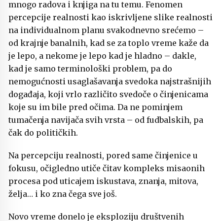
mnogo radova i knjiga na tu temu. Fenomen
percepcije realnosti kao iskrivljene slike realnosti
na individualnom planu svakodnevno srećemo –
od krajnje banalnih, kad se za toplo vreme kaže da
je lepo, a nekome je lepo kad je hladno – dakle,
kad je samo terminološki problem, pa do
nemogućnosti usaglašavanja svedoka najstrašnijih
događaja, koji vrlo različito svedoče o činjenicama
koje su im bile pred očima. Da ne pominjem
tumačenja navijača svih vrsta – od fudbalskih, pa
čak do političkih.
Na percepciju realnosti, pored same činjenice u
fokusu, očigledno utiče čitav kompleks misaonih
procesa pod uticajem iskustava, znanja, mitova,
želja… i ko zna čega sve još.
Novo vreme donelo je eksploziju društvenih