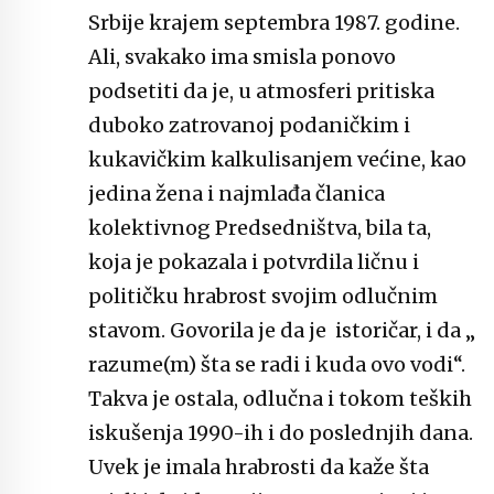
Srbije krajem septembra 1987. godine.
Ali, svakako ima smisla ponovo
podsetiti da je, u atmosferi pritiska
duboko zatrovanoj podaničkim i
kukavičkim kalkulisanjem većine, kao
jedina žena i najmlađa članica
kolektivnog Predsedništva, bila ta,
koja je pokazala i potvrdila ličnu i
političku hrabrost svojim odlučnim
stavom. Govorila je da je istoričar, i da „
razume(m) šta se radi i kuda ovo vodi“.
Takva je ostala, odlučna i tokom teških
iskušenja 1990-ih i do poslednjih dana.
Uvek je imala hrabrosti da kaže šta