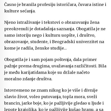
Časno je branila profesiju istoričara, čuvara istine i
kulture sećanja.
Njeno istraživanje i tekstovi o obrazovanju žena
preokrenuli je dotadašnja saznanja. Obogatila je ne
samo istoriju nego i kulturu uopšte, i društvo,
obrazovanje, studente, i Beogradski univerzitet na
kome je radila, ženske studije…
Obogatila je i sam pojam poštenja, dala primer
pažnje prema drugima, uvažavanja različitosti. Bila
je među karijatidama koje su držale načeto
moralno zdanje društva.
Istovremeno ne znam nikog ko je više i divnije
slavio život, voleo putovanja, topla mora, sveži
brancin, jarke boje, ko je pažljivije gledao u ljude i
lepote krajolika, ko je pažljivije kušao hranu, a sa