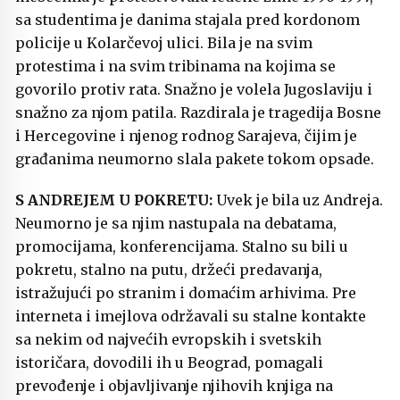
sa studentima je danima stajala pred kordonom
policije u Kolarčevoj ulici. Bila je na svim
protestima i na svim tribinama na kojima se
govorilo protiv rata. Snažno je volela Jugoslaviju i
snažno za njom patila. Razdirala je tragedija Bosne
i Hercegovine i njenog rodnog Sarajeva, čijim je
građanima neumorno slala pakete tokom opsade.
S ANDREJEM U POKRETU:
Uvek je bila uz Andreja.
Neumorno je sa njim nastupala na debatama,
promocijama, konferencijama. Stalno su bili u
pokretu, stalno na putu, držeći predavanja,
istražujući po stranim i domaćim arhivima. Pre
interneta i imejlova održavali su stalne kontakte
sa nekim od najvećih evropskih i svetskih
istoričara, dovodili ih u Beograd, pomagali
prevođenje i objavljivanje njihovih knjiga na