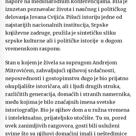
napore na međunarodnim konferencijama. Bila je
izuzetan poznavalac života i naučnog i političkog
delovanja Jovana Cvijića. Pišući istoriju jedne od
najstarijih nacionalnih institucija, Srpske
književne zadruge, pružila je sintetičku sliku
srpske kulturne ali i političke istorije u dugom
vremenskom rasponu.
Stan u kojem je živela sa suprugom Andrejom
Mitrovićem, zahvaljujući njihovoj srdačnosti,
neposrednosti i gostopimstvu dugo je bio prijatno
okupljalište istoričara, ali i ljudi drugih struka,
različitih generacija, domaćih i stranih namernika,
među kojima je bilo značajnih imena svetske
istoriografije. Bio je njihov dom a u ružna vremena
i intelektualno, prijateljsko utočište. Tu su, pored
uvek zanimljivih razgovora, gosti bili usluženi
svime što su njihovi domaćini imali i neštedimice