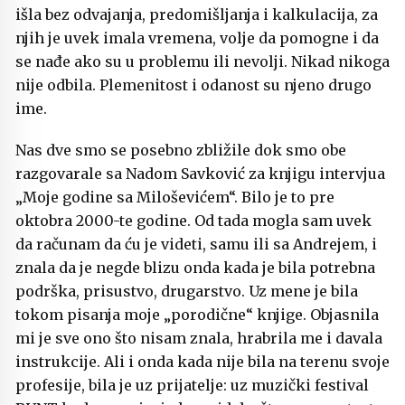
išla bez odvajanja, predomišljanja i kalkulacija, za
njih je uvek imala vremena, volje da pomogne i da
se nađe ako su u problemu ili nevolji. Nikad nikoga
nije odbila. Plemenitost i odanost su njeno drugo
ime.
Nas dve smo se posebno zbližile dok smo obe
razgovarale sa Nadom Savković za knjigu intervjua
„Moje godine sa Miloševićem“. Bilo je to pre
oktobra 2000-te godine. Od tada mogla sam uvek
da računam da ću je videti, samu ili sa Andrejem, i
znala da je negde blizu onda kada je bila potrebna
podrška, prisustvo, drugarstvo. Uz mene je bila
tokom pisanja moje „porodične“ knjige. Objasnila
mi je sve ono što nisam znala, hrabrila me i davala
instrukcije. Ali i onda kada nije bila na terenu svoje
profesije, bila je uz prijatelje: uz muzički festival