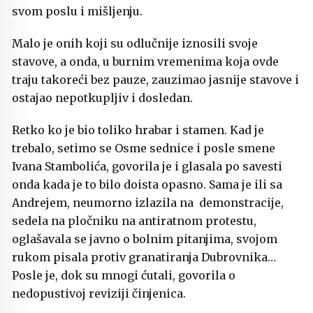
svom poslu i mišljenju.
Malo je onih koji su odlučnije iznosili svoje
stavove, a onda, u burnim vremenima koja ovde
traju takoreći bez pauze, zauzimao jasnije stavove i
ostajao nepotkupljiv i dosledan.
Retko ko je bio toliko hrabar i stamen. Kad je
trebalo, setimo se Osme sednice i posle smene
Ivana Stambolića, govorila je i glasala po savesti
onda kada je to bilo doista opasno. Sama je ili sa
Andrejem, neumorno izlazila na demonstracije,
sedela na pločniku na antiratnom protestu,
oglašavala se javno o bolnim pitanjima, svojom
rukom pisala protiv granatiranja Dubrovnika…
Posle je, dok su mnogi ćutali, govorila o
nedopustivoj reviziji činjenica.