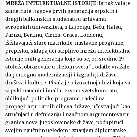
MREŽA INTELEKTUALNE ISTORIJE:
Istraživala je
zametnute tragove prvih generacija srpskih i
drugih balkanskih studenata u arhivama
evropskih univerziteta, u Lajpcigu, Beču, Haleu,
Parizu, Berlinu, Cirihu, Gracu, Londonu,
iščitavajući stare matrikule, nastavne programe,
prepisku, sklapajući strpljivo mrežu intelektualne
istorije onih generacija koje su se, od sredine 19.
stoleća obrazovale u „belom svetu“ i odatle vraćale
da pomognu modernizaciji i izgradnji države,
društva i kulture. Pisala je o izuzetnoj ulozi koju su
srpski naučnici imali u Prvom svetskom ratu,
oblikujući političke programe, radeći na
propagiranju ratnih ciljeva države, učestvujući kao
stručnjaci u defnisanju i naučnom argumentovanju
granica nove, jugoslovenske države, podupirući
svojim naučnim ugledom i znanjem diplomatske