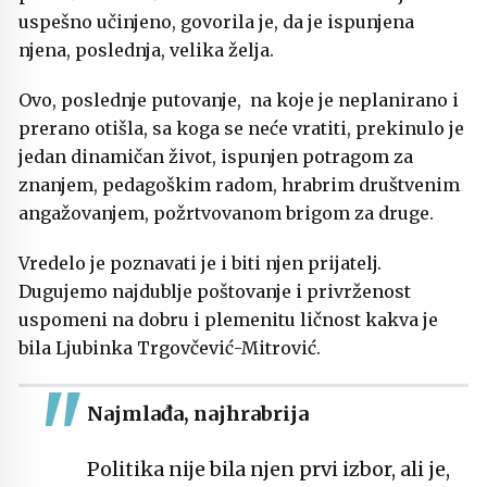
uspešno učinjeno, govorila je, da je ispunjena
njena, poslednja, velika želja.
Ovo, poslednje putovanje, na koje je neplanirano i
prerano otišla, sa koga se neće vratiti, prekinulo je
jedan dinamičan život, ispunjen potragom za
znanjem, pedagoškim radom, hrabrim društvenim
angažovanjem, požrtvovanom brigom za druge.
Vredelo je poznavati je i biti njen prijatelj.
Dugujemo najdublje poštovanje i privrženost
uspomeni na dobru i plemenitu ličnost kakva je
bila Ljubinka Trgovčević-Mitrović.
Najmlađa, najhrabrija
Politika nije bila njen prvi izbor, ali je,