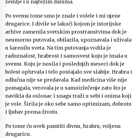
zemlje i u najtežim danima.
Po svemu tome smo je znale i volele i mi njene
drugarice. I divile se lakoći kojom je istorijske
arhive zamenila svetskim prostranstvima dok je
neumorno putovala, obilazila, upoznavala i uživala
u šarenilu sveta. Na tim putovanja vodila je
radoznalost, hrabrost i samosvest koju je imala u
svemu. Koju je nosila i poslednjih meseci dok je
bolest ophrvala i telo postajalo sve slabije. Hrabra i
odlučna nije se predavala. Kad medicina više nije
pomagala, verovala je u samoizlečenje zato što je
navikla da oslonac i snagu traži u sebi i onima koji
je vole. Širila je oko sebe samo optimizam, dobrotu
i ljubav prema životu.
Po tome ću uvek pamtiti divnu, hrabru, voljenu
drugaricu.