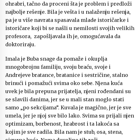
ohrabri, tačno da proceni šta je problem i predloži
najbolje rešenje. Bila je vešta i u nalaženju rešenja,
pa je u više navrata spasavala mlade istoričarke i
istoričare koji bi se našli u nemilosti svojih velikih
profesora, zapošljavala ih je, omogućavala da
doktoriraju.
Imala je Buba snage da pomaže i okuplja
mnogobrojnu familiju, svoju braću, svoje i
Andrejeve bratance, bratanice i sestričine, stalno
brinući i pomažući svima oko sebe. Njena kuća
uvek je bila prepuna prijatelja, njeni rođendani su
se slavili danima, jer se u mali stan moglo stati
samo „po sekcijama“. Kuvala je magično, jer je sve
umela, jer je njoj sve bilo lako. Svima su prijali njen
optimizam, borbenost, hrabrost i ta lakoća sa
kojim je sve radila. Bila nam je stub, osa, stena,