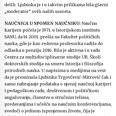
delili. Ljubinka je i u takvim prilikama bila glavni
„moderator“ ovih naših susreta.
NAUČNICA U SPOMEN NAUČNIKU:
Naučnu
karijeru počela je 1971. u Istorijskom institutu
SANU, da bi 2001. prešla na Fakultet političkih
nauka, gde je kao redovna profesorka radila do
odlaska u penziju 2016. Bila je aktivna i u radu
Centra za multidisciplinarne studije UB, Školi
doktorskih studija na smeru Istorija i filozofija
prirodnih nauka. U napisima u medijima na vest
da je preminula Ljubinka Trgovčević-Mitrović čak i
samo nabrajanje podataka o njenoj naučnoj karijeri
i pedagoškom radu, društvenom i političkom
angažovanju, članstvu u stručnim telima,
predavanjima i učešću na naučnim konferencijama,
svedoči o jednom ispunjenom životu, čija je