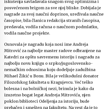
iskušenja savladavala snagom svog optimizma i
posvećenom brigom za sve njoj bliske. Dobijala je
nagrade za svoj naučni doprinos, uređivala naučne
časopise, bila članica redakcija stranih časopisa,
predavala, vodila računa o naučnom podmlatku,
vodila naučne projekte.
Osnovala je nagradu koja nosi ime Andreja
Mitrović za najbolje master radove odbranjene na
Katedri za opštu savremenu istoriju i nagradu za
najbolju novu knjigu o srpko/jugoslovensko-
nemačkim odnosima koju dodeljuje zadužbina
Mihael Žikić u Bonu. Bila je velikodušni donator
Filozofskog fakulteta u Kragujevcu. Već teško
bolesna i na bolničkoj nezi, brinula je kako da
izuzetno bogat legat Andreja Mitrovića, njen
poklon biblioteci Odeljenja za istoriju, bude
prebačen i smešten na fakultetu. Na vest da je to