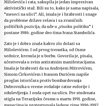
Miloševića i rata, sakupila je jedan impresivan
aktivistički staž. Bili su to, kako je sama napisala,
“meseci na ulici“. Ali, imala je i hrabrosti i snage
da probleme države rešava i sa zvaničnih
političkih pozicija, da uđe u „visoku politiku“ i
postane 1986. godine deo tima Ivana Stambolića.
Zato je i dobro znala kakvo zlo dolazi sa
Miloševićem. I od prvog trenutka, od Osme
sednice, krenula je u borbu. Govorila je, pisala,
učestvovala u svim antiratnim manifestacijama.
Imala je hrabrosti da sa Andrejem Mitrovićem,
Simom Ćirkovićem i Ivanom Đurićem napiše
proglas istoričara protiv bombardovanja
Dubrovnika u vreme ovdašnje ratne euforije i
oduševljenja. I onda opet na ulicu. Pre studenata
stigla na Terazijsku česmu u martu 1991. godine,
mesecima je protestvovala ledene zime 1996-1997,