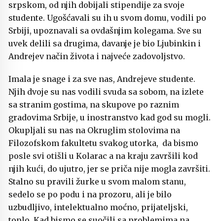
srpskom, od njih dobijali stipendije za svoje
studente. Ugošćavali su ih u svom domu, vodili po
Srbiji, upoznavali sa ovdašnjim kolegama. Sve su
uvek delili sa drugima, davanje je bio Ljubinkin i
Andrejev način života i najveće zadovoljstvo.
Imala je snage i za sve nas, Andrejeve studente.
Njih dvoje su nas vodili svuda sa sobom, na izlete
sa stranim gostima, na skupove po raznim
gradovima Srbije, u inostranstvo kad god su mogli.
Okupljali su nas na Okruglim stolovima na
Filozofskom fakultetu svakog utorka, da bismo
posle svi otišli u Kolarac a na kraju završili kod
njih kući, do ujutro, jer se priča nije mogla završiti.
Stalno su pravili žurke u svom malom stanu,
sedelo se po podu i na prozoru, ali je bilo
uzbudljivo, intelektualno moćno, prijateljski,
toplo. Kad bismo se suočili sa problemima na