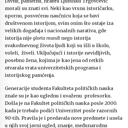
Divnu, pametnu, hrabru Ljubinku Trgovčević
morali su znati svi. Neki kao vrsnu istoričarku,
upornu, posvećenu naučnicu koja se bavi
društvenom istorijom, svim onim što ostaje iza
velikih događaja i nacionalnih narativa, gde
istorija nije
gloria mundi
nego istorija
svakodnevnog života ljudi koji su išli u školu,
voleli, živeli. Uključujući i istorije nevidljivih,
posebno žena, kojima je kao jena od retkih
otvarala vrata univerzitetskih programa i
istorijskog pamćenja.
Generacije studenta Fakulteta političkih nauka
znale su je kao uglednu i uvaženu profesorku.
Došla je na Fakultet političkih nauka posle 2000.
kada je trebalo podići Univerzitet posle razornih
90-tih. Pravila je i predavala nove predmete i unela
u njih svoj javni ugled, znanje, međunarodnu