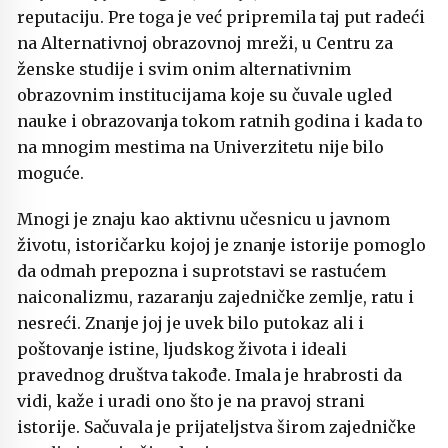
reputaciju. Pre toga je već pripremila taj put radeći
na Alternativnoj obrazovnoj mreži, u Centru za
ženske studije i svim onim alternativnim
obrazovnim institucijama koje su čuvale ugled
nauke i obrazovanja tokom ratnih godina i kada to
na mnogim mestima na Univerzitetu nije bilo
moguće.
Mnogi je znaju kao aktivnu učesnicu u javnom
životu, istoričarku kojoj je znanje istorije pomoglo
da odmah prepozna i suprotstavi se rastućem
naiconalizmu, razaranju zajedničke zemlje, ratu i
nesreći. Znanje joj je uvek bilo putokaz ali i
poštovanje istine, ljudskog života i ideali
pravednog društva takođe. Imala je hrabrosti da
vidi, kaže i uradi ono što je na pravoj strani
istorije. Sačuvala je prijateljstva širom zajedničke