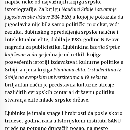
napiše neke od najvažnijih knjiga srpske
istoriografije. Za knjigu
Naučnici Srbije i stvaranje
jugoslovenske države 1914-1920,
u kojoj je pokazala da
Jugoslavija nije bila samo politički projekat, već i
rezultat dubinskog opredeljenja srpske naučne i
intelektualne elite, dobila je 1987. godine NIN-ovu
nagradu za publicistiku. Ljubinkina
Istorija Srpske
književne zadruge
jedna je od retkih knjiga
posvećenih istoriji izdavaštva i kulturne politike u
Srbiji, a njena knjiga
Planirana elita. O studentima iz
Srbije na evropskim univerzitetima u 19. veku
na
briljantan način je predstavila kulturne uticaje
različitih evropskih centara i državnu politiku
stvaranja elite mlade srpske države.
Ljubinka je imala snage i hrabrosti da posle skoro
trideset godina rada u Istorijskom institutu SANU
pređe na potpuno drugačiji posao, na mesto