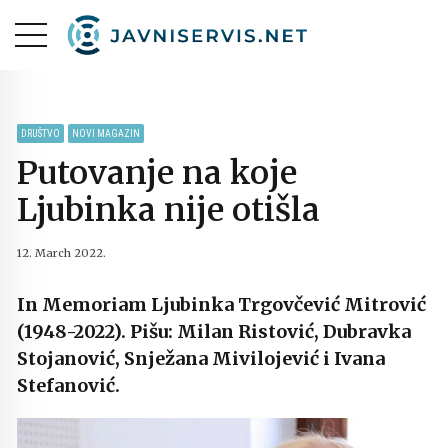
DRUŠTVO
NOVI MAGAZIN
Putovanje na koje
Ljubinka nije otišla
12. March 2022.
In Memoriam Ljubinka Trgovčević Mitrović
(1948-2022). Pišu: Milan Ristović, Dubravka
Stojanović, Snježana Mivilojević i Ivana
Stefanović.