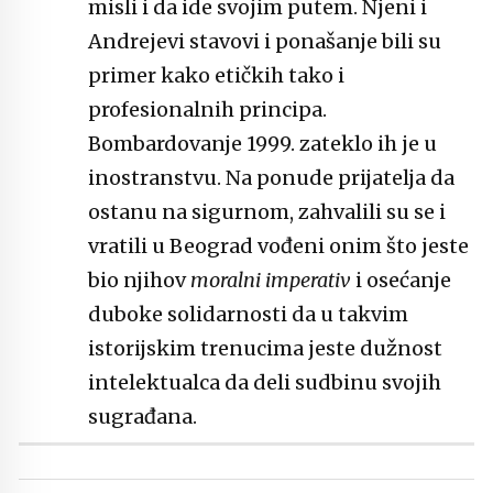
misli i da ide svojim putem. Njeni i
Andrejevi stavovi i ponašanje bili su
primer kako etičkih tako i
profesionalnih principa.
Bombardovanje 1999. zateklo ih je u
inostranstvu. Na ponude prijatelja da
ostanu na sigurnom, zahvalili su se i
vratili u Beograd vođeni onim što jeste
bio njihov
moralni imperativ
i osećanje
duboke solidarnosti da u takvim
istorijskim trenucima jeste dužnost
intelektualca da deli sudbinu svojih
sugrađana.