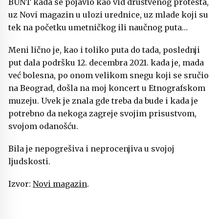
BUNT kada se pojavio kao vid društvenog protesta,
uz Novi magazin u ulozi urednice, uz mlade koji su
tek na početku umetničkog ili naučnog puta…
Meni lično je, kao i toliko puta do tada, poslednji
put dala podršku 12. decembra 2021. kada je, mada
već bolesna, po onom velikom snegu koji se sručio
na Beograd, došla na moj koncert u Etnografskom
muzeju. Uvek je znala gde treba da bude i kada je
potrebno da nekoga zagreje svojim prisustvom,
svojom odanošću.
Bila je nepogrešiva i neprocenjiva u svojoj
ljudskosti.
Izvor:
Novi magazin
.