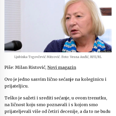
Ljubinka Trgovčević Mitrović. Foto: Vesna Anđić, RFE/RL
Piše: Milan Ristović,
Novi magazin
Ovo je jedno sasvim lično sećanje na koleginicu i
prijateljicu.
Teško je sažeti i srediti sećanje, u ovom trenutku,
na ličnost koju smo poznavali i s kojom smo
prijateljevali više od četiri decenije, a da to ne budu