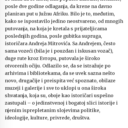
posle dve godine odlaganja, da krene na davno
planiran put u Južnu Afriku. Bilo je to, međutim,
kako se ispostavilo jedino neostvareno, od mnogih
putovanja, na koja je kretala s prijateljicama
poslednjih godina, posle gubitka supruga,
istoričara Andreja Mitrovića. Sa Andrejem, često
sama vozeći (bila je i pouzdan i iskusan vozač),
duge rute kroz Evropu, putovala je široko
otvorenih očiju. Odlazilo se, da se istražuje po
arhivima i bibliotekama, da se uvek sazna nešto
novo, drugačije i preispita već spoznato, obilaze
muzeji i galerije i sve to uklopi u ona široka
shvatanja, koja su, oboje kao istoričari uspešno
zastupali – o jedinstvenoj i bogatoj slici istorije i
njenim isprepletanim slojevima politike,
ideologije, kulture, privrede, društva.