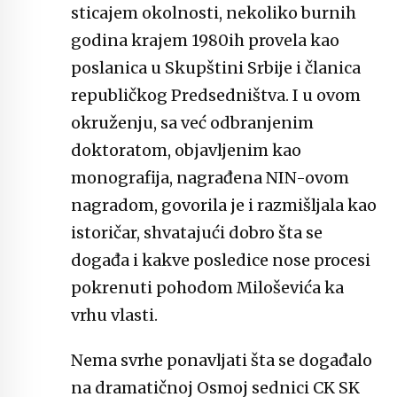
sticajem okolnosti, nekoliko burnih
godina krajem 1980ih provela kao
poslanica u Skupštini Srbije i članica
republičkog Predsedništva. I u ovom
okruženju, sa već odbranjenim
doktoratom, objavljenim kao
monografija, nagrađena NIN-ovom
nagradom, govorila je i razmišljala kao
istoričar, shvatajući dobro šta se
događa i kakve posledice nose procesi
pokrenuti pohodom Miloševića ka
vrhu vlasti.
Nema svrhe ponavljati šta se događalo
na dramatičnoj Osmoj sednici CK SK