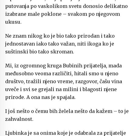
putovanja po vaskolikom svetu donosio delikatno
izabrane male poklone – svakom po njegovom
ukusu.
Ne znam nikog ko je bio tako prirodan i tako
jednostavan iako tako važan, niti ikoga ko je
suštinski bio tako skroman.
Mi, iz ogromnog kruga Bubinih prijatelja, mada
međusobno veoma različiti, hitali smo u njeno
društvo, tražili njeno vreme, razgovor, čašu vina
uveče i svi se grejali na milini i blagosti njene
prirode. A ona nas je spajala.
I još nešto o čemu bih želela nešto da kažem – to je
zahvalnost.
Ljubinka je sa onima koje je odabrala za prijatelje