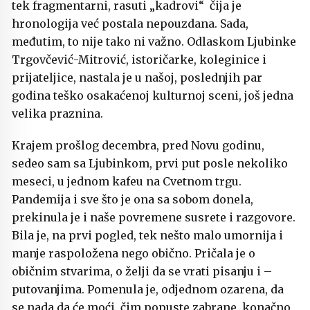
tek fragmentarni, rasuti „kadrovi“ čija je
hronologija već postala nepouzdana. Sada,
međutim, to nije tako ni važno. Odlaskom Ljubinke
Trgovčević-Mitrović, istoričarke, koleginice i
prijateljice, nastala je u našoj, poslednjih par
godina teško osakaćenoj kulturnoj sceni, još jedna
velika praznina.
Krajem prošlog decembra, pred Novu godinu,
sedeo sam sa Ljubinkom, prvi put posle nekoliko
meseci, u jednom kafeu na Cvetnom trgu.
Pandemija i sve što je ona sa sobom donela,
prekinula je i naše povremene susrete i razgovore.
Bila je, na prvi pogled, tek nešto malo umornija i
manje raspoložena nego obično. Pričala je o
običnim stvarima, o želji da se vrati pisanju i –
putovanjima. Pomenula je, odjednom ozarena, da
se nada da će moći, čim popuste zabrane, konačno,