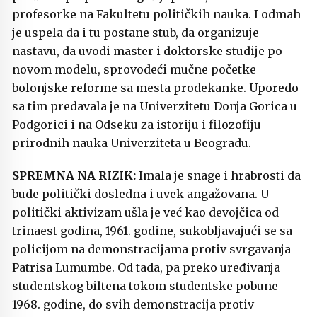
profesorke na Fakultetu političkih nauka. I odmah
je uspela da i tu postane stub, da organizuje
nastavu, da uvodi master i doktorske studije po
novom modelu, sprovodeći mučne početke
bolonjske reforme sa mesta prodekanke. Uporedo
sa tim predavala je na Univerzitetu Donja Gorica u
Podgorici i na Odseku za istoriju i filozofiju
prirodnih nauka Univerziteta u Beogradu.
SPREMNA NA RIZIK:
Imala je snage i hrabrosti da
bude politički dosledna i uvek angažovana. U
politički aktivizam ušla je već kao devojčica od
trinaest godina, 1961. godine, sukobljavajući se sa
policijom na demonstracijama protiv svrgavanja
Patrisa Lumumbe. Od tada, pa preko uređivanja
studentskog biltena tokom studentske pobune
1968. godine, do svih demonstracija protiv