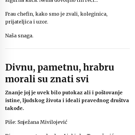
sigurna kuća. Nema dovoljno tih reči…
Frau chefin, kako smo je zvali, koleginica,
prijateljica i uzor.
Naša snaga.
Divnu, pametnu, hrabru
morali su znati svi
Znanje joj je uvek bilo putokaz ali i poštovanje
istine, ljudskog života i ideali pravednog društva
takođe.
Piše: Snježana Mivilojević