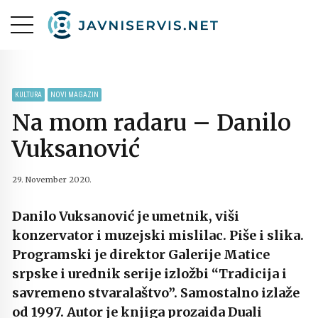
KULTURA
NOVI MAGAZIN
Na mom radaru – Danilo
Vuksanović
29. November 2020.
Danilo Vuksanović je umetnik, viši
konzervator i muzejski mislilac. Piše i slika.
Programski je direktor Galerije Matice
srpske i urednik serije izložbi “Tradicija i
savremeno stvaralaštvo”. Samostalno izlaže
od 1997. Autor je knjiga prozaida Duali