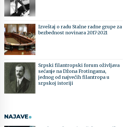
Izveštaj o radu Stalne radne grupe za
bezbednost novinara 2017-2021
Srpski filantropski forum oživljava
sećanje na Džona Frotingama,
jednog od najvećih filantropa u
srpskoj istoriji
NAJAVE