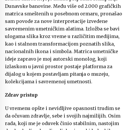
Dunavske banovine. Među više od 2.000 grafičkih
matrica smeštenih u posebnom ormaru, pronašao
sam povode za nove interpretacije izvedene
savremenim umetničkim alatima. Izložba se bavi
ulogama slika kroz vreme u različitim medijima,
kao i stalnom transformacijom poznatih slika,
nacionalnih ikona i simbola. Matrica umetničke
ideje zapravo je moj autorski monolog, koji
izlaskom u javni prostor postaje platforma za
dijalog u kojem postavljam pitanja o muzeju,
kolekcijama i savremenoj umetnosti.
Zdrav pristup
U vremenu opšte i nevidljive opasnosti trudim se
da očuvam zdravlje, sebe i svojih najmilijih. Osim
rada, koji me je oduvek činio stabilnim, nastojim