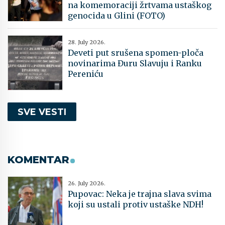
na komemoraciji žrtvama ustaškog
genocida u Glini (FOTO)
28. July 2026.
Deveti put srušena spomen-ploča
novinarima Đuru Slavuju i Ranku
Pereniću
SVE VESTI
KOMENTAR
26. July 2026.
Pupovac: Neka je trajna slava svima
koji su ustali protiv ustaške NDH!