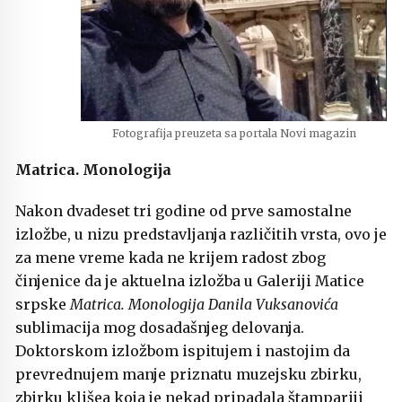
Fotografija preuzeta sa portala Novi magazin
Matrica. Monologija
Nakon dvadeset tri godine od prve samostalne
izložbe, u nizu predstavljanja različitih vrsta, ovo je
za mene vreme kada ne krijem radost zbog
činjenice da je aktuelna izložba u Galeriji Matice
srpske
Matrica. Monologija Danila Vuksanovića
sublimacija mog dosadašnjeg delovanja.
Doktorskom izložbom ispitujem i nastojim da
prevrednujem manje priznatu muzejsku zbirku,
zbirku klišea koja je nekad pripadala štampariji