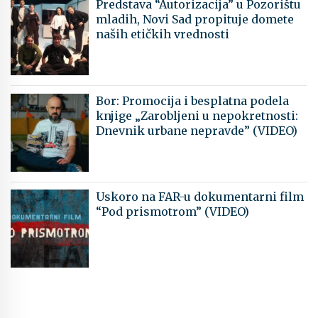
Predstava “Autorizacija” u Pozorištu
mladih, Novi Sad propituje domete
naših etičkih vrednosti
Bor: Promocija i besplatna podela
knjige „Zarobljeni u nepokretnosti:
Dnevnik urbane nepravde” (VIDEO)
Uskoro na FAR-u dokumentarni film
“Pod prismotrom” (VIDEO)