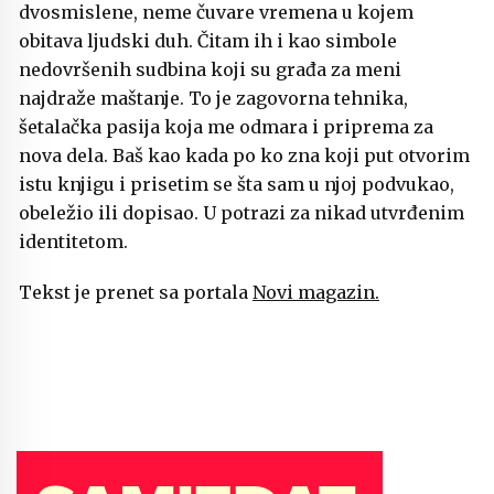
dvosmislene, neme čuvare vremena u kojem
obitava ljudski duh. Čitam ih i kao simbole
nedovršenih sudbina koji su građa za meni
najdraže maštanje. To je zagovorna tehnika,
šetalačka pasija koja me odmara i priprema za
nova dela. Baš kao kada po ko zna koji put otvorim
istu knjigu i prisetim se šta sam u njoj podvukao,
obeležio ili dopisao. U potrazi za nikad utvrđenim
identitetom.
Tekst je prenet sa portala
Novi magazin.