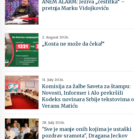
ANEM ALARM: Jeziva „čestitka“ –
pretnja Marku Vidojkoviću
2. August 2026.
„Kosta ne može da čeka!“
31. July 2026.
Komisija za žalbe Saveta za štampu:
Novosti, Informer i Alo prekršili
Kodeks novinara Srbije tekstovima o
Veranu Matiću
28. July 2026.
"Sve je manje onih kojima je ustaški
pozdrav sramota", Dragana Jeckov