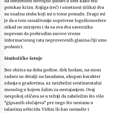
da obezbedim dovoljno ljubavi u sebi kako bih
potukao krizu. Knjiga (reč) i umetnost (slika) dva
su snažna stuba koji mi u tome pomažu. Drago mi
je da u tom osnaživanju sopstvene logoikonosfere
nikad ne mirujem i da sa ova dva saveznika
uspevam da prebrodim surovo vreme
informacionog rata neproverenih glasina čiji smo
podanici.
Simboličke šetnje
Bez obzira na doba godine, dok hodam, na mom
radaru su detalji na fasadama, ukupan karakter
zdanja u gradovima, uz neizbežni sentimentalni
monolog u kojem žalim za nestajanjem. Ovaj
nespokoj oličava se u težnji da zabeležim što više
“gipsanih slučajeva” pre nego što nestanu u
talasima urbicida. Vidim ih kao nemušte i