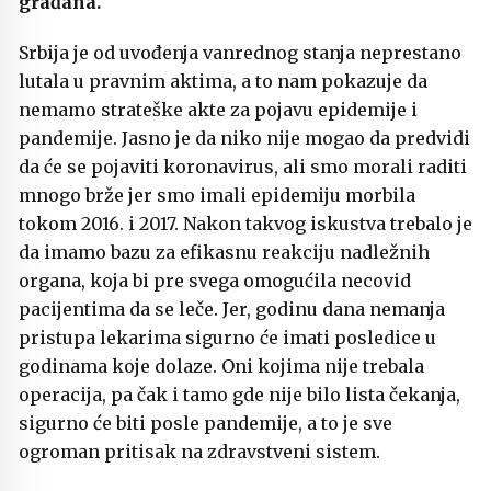
građana.
Srbija je od uvođenja vanrednog stanja neprestano
lutala u pravnim aktima, a to nam pokazuje da
nemamo strateške akte za pojavu epidemije i
pandemije. Jasno je da niko nije mogao da predvidi
da će se pojaviti koronavirus, ali smo morali raditi
mnogo brže jer smo imali epidemiju morbila
tokom 2016. i 2017. Nakon takvog iskustva trebalo je
da imamo bazu za efikasnu reakciju nadležnih
organa, koja bi pre svega omogućila necovid
pacijentima da se leče. Jer, godinu dana nemanja
pristupa lekarima sigurno će imati posledice u
godinama koje dolaze. Oni kojima nije trebala
operacija, pa čak i tamo gde nije bilo lista čekanja,
sigurno će biti posle pandemije, a to je sve
ogroman pritisak na zdravstveni sistem.