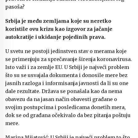
pasoša?
Srbija je među zemljama koje su neretko
koristile ovu krizu kao izgovor za jačanje
autokratije i ukidanje pojedinih prava.
U svetu ne postoji jedinstven stav o merama koje
se primenjuju za sprečavanje širenja koronavirusa.
Isto važi i za zemlje EU. U Srbiji je najveći problem
što su se usvajala dokumenta i donosile mere bez
jasnih razloga i informisanja javnosti da li su one
dale rezultate. Država se ponašala kao da nema
obavezu da na jasan način obavesti građane o
svojim postupcima i posledicama donetih mera,
dok se od građana očekivalo da bez pitanja poštuju
mere.
Marina Mijatović: U Srbiji je najveći problem to što