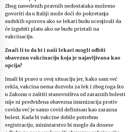
Zbog navedenih pravnih nedostataka možemo
govoriti da u Italiji može doći do pokretanja
sudskih sporova ako se lekari budu ucenjivali da
će izgubiti platu ako ne budu pristali na
vakcinaciju.
Znači li to da bi i naši lekari mogli odbiti
obaveznu vakcinaciju koja je najavljivana kao
opcija?
Imali bi pravo u ovoj situaciju jer, kako sam već
rekla, vakcina nema dozvolu za lek i zbog toga što
u Zakonu o zaštiti stanovništva od zaraznih bolesti
nije ni predviđena obavezna imunizacija protiv
covida već je samo covid definisan kao zarazna
bolest. Kada bi vakcine dobile potrebnu
registraciju, ministarstvo bi moglo da donese