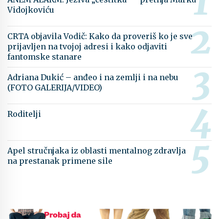
Vidojkoviću
CRTA objavila Vodič: Kako da proveriš ko je sve
prijavljen na tvojoj adresi i kako odjaviti
fantomske stanare
Adriana Dukić – anđeo i na zemlji i na nebu
(FOTO GALERIJA/VIDEO)
Roditelji
Apel stručnjaka iz oblasti mentalnog zdravlja
na prestanak primene sile