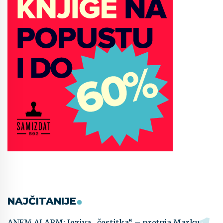
NAJČITANIJE
ANEM ALARM: Jeziva „čestitka“ – pretnja Marku