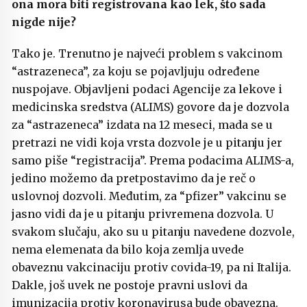
ona mora biti registrovana kao lek, što sada
nigde nije?
Tako je. Trenutno je najveći problem s vakcinom
“astrazeneca”, za koju se pojavljuju određene
nuspojave. Objavljeni podaci Agencije za lekove i
medicinska sredstva (ALIMS) govore da je dozvola
za “astrazeneca” izdata na 12 meseci, mada se u
pretrazi ne vidi koja vrsta dozvole je u pitanju jer
samo piše “registracija”. Prema podacima ALIMS-a,
jedino možemo da pretpostavimo da je reč o
uslovnoj dozvoli. Međutim, za “pfizer” vakcinu se
jasno vidi da je u pitanju privremena dozvola. U
svakom slučaju, ako su u pitanju navedene dozvole,
nema elemenata da bilo koja zemlja uvede
obaveznu vakcinaciju protiv covida-19, pa ni Italija.
Dakle, još uvek ne postoje pravni uslovi da
imunizacija protiv koronavirusa bude obavezna.