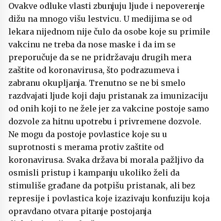
Ovakve odluke vlasti zbunjuju ljude i nepoverenje
dižu na mnogo višu lestvicu. U medijima se od
lekara nijednom nije čulo da osobe koje su primile
vakcinu ne treba da nose maske i da im se
preporučuje da se ne pridržavaju drugih mera
zaštite od koronavirusa, što podrazumeva i
zabranu okupljanja. Trenutno se ne bi smelo
razdvajati ljude koji daju pristanak za imunizaciju
od onih koji to ne žele jer za vakcine postoje samo
dozvole za hitnu upotrebu i privremene dozvole.
Ne mogu da postoje povlastice koje su u
suprotnosti s merama protiv zaštite od
koronavirusa. Svaka država bi morala pažljivo da
osmisli pristup i kampanju ukoliko želi da
stimuliše građane da potpišu pristanak, ali bez
represije i povlastica koje izazivaju konfuziju koja
opravdano otvara pitanje postojanja