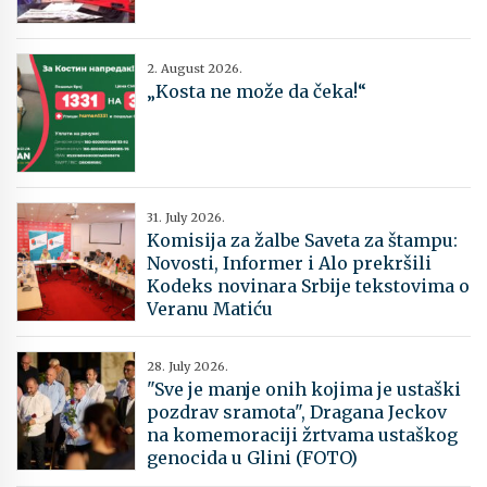
2. August 2026.
„Kosta ne može da čeka!“
31. July 2026.
Komisija za žalbe Saveta za štampu:
Novosti, Informer i Alo prekršili
Kodeks novinara Srbije tekstovima o
Veranu Matiću
28. July 2026.
"Sve je manje onih kojima je ustaški
pozdrav sramota", Dragana Jeckov
na komemoraciji žrtvama ustaškog
genocida u Glini (FOTO)