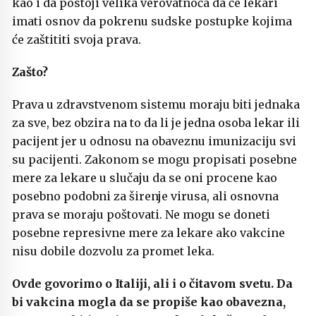
kao i da postoji velika verovatnoća da će lekari
imati osnov da pokrenu sudske postupke kojima
će zaštititi svoja prava.
Zašto?
Prava u zdravstvenom sistemu moraju biti jednaka
za sve, bez obzira na to da li je jedna osoba lekar ili
pacijent jer u odnosu na obaveznu imunizaciju svi
su pacijenti. Zakonom se mogu propisati posebne
mere za lekare u slučaju da se oni procene kao
posebno podobni za širenje virusa, ali osnovna
prava se moraju poštovati. Ne mogu se doneti
posebne represivne mere za lekare ako vakcine
nisu dobile dozvolu za promet leka.
Ovde govorimo o Italiji, ali i o čitavom svetu. Da
bi vakcina mogla da se propiše kao obavezna,