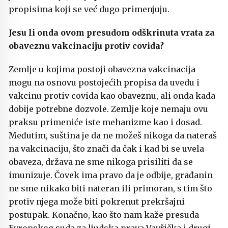
propisima koji se već dugo primenjuju.
Jesu li onda ovom presudom odškrinuta vrata za
obaveznu vakcinaciju protiv covida?
Zemlje u kojima postoji obavezna vakcinacija
mogu na osnovu postojećih propisa da uvedu i
vakcinu protiv covida kao obaveznu, ali onda kada
dobije potrebne dozvole. Zemlje koje nemaju ovu
praksu primeniće iste mehanizme kao i dosad.
Međutim, suština je da ne možeš nikoga da nateraš
na vakcinaciju, što znači da čak i kad bi se uvela
obaveza, država ne sme nikoga prisiliti da se
imunizuje. Čovek ima pravo da je odbije, građanin
ne sme nikako biti nateran ili primoran, s tim što
protiv njega može biti pokrenut prekršajni
postupak. Konačno, kao što nam kaže presuda