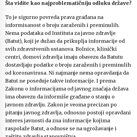
Šta vidite kao najproblematičniju odluku države?
To je sigurno povreda prava građana na
informisanost o broju zaraženih i preminulih.
Nema podataka od Instituta za javno zdravlje
(Batut), koji je dužan da prikuplja informacije od
svih zdravstvenih ustanova. Bolnice, klinički
centri, domovi zdravlja imaju obavezu da Batutu
dostavljaju podatke o broju zaraženih i preminulih
od koronavirusa. Ni najmanje nema opravdanja da
Batut ne poseduje takve informacije. I prema
Zakonu o informacijama od javnog značaja država
ima obavezu da informiše građane o stanju o
javnom zdravlju. Zakon je veoma precizan po
pitanju javnog zdravlja, odnosno postoji opravdani
interes javnosti da zna informacije kojima
raspolaže Batut, a odnose se na ugrožavanje i
zaštitu zdravlja stanovništva.