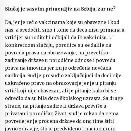
Slučaj je sasvim primenljiv na Srbiju, zar ne?
Da, jer je reč o vakcinama koje su obavezne i kod
nas, a svedočili smo i tome da deca nisu primana u
vrtić jer su roditelji odbijali da ih vakcinišu. U
konkretnom slučaju, porodice su se žalile na
povredu prava na obrazovanje, na preveliko
zadiranje države u porodične odnose i povredu
prava na imovinu jer im je određena novčana
sankcija. Sud je presudio zaključujući da deci nije
uskraćeno pravo na obrazovanje jer je u pitanju
vrtić koji nije obavezan, ali je pitanje kako bi se
odredio da su bila deca školskog uzrasta. Sa druge
strane, na pitanje zadire li država previše u
privatan i porodičan život, sud je rekao da nema
povrede jer je procena države da ona time štiti
javno zdravlje, što je predviđeno i nacionalnim