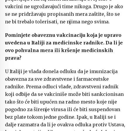
vakcini ne ugrožavajući time nikoga. Drugo je ako
se ne pridržavaju propisanih mera zaštite, što se
ne bi trebalo tolerisati, ne njima nego svima.
Pominjete obaveznu vakcinaciju koja je upravo
uvedena u Italiji za medicinske radnike. Da li je
ovo pohvalna mera ili kršenje medicinskih
prava?
U Italiji je vlada donela odluku da je imunizacija
obavezna za sve zdravstvene i farmaceutske
radnike. Prema odluci vlade, zdravstveni radnik
koji odbije da se vakciniše može biti sankcionisan
tako što će biti upućen na radno mesto koje nije
pogodno za širenje virusa ili će biti suspendovan
bez plate tokom jedne godine. Ipak, u Italiji se i
dalje razmatra da li je ovakva odluka protiv Ustava,