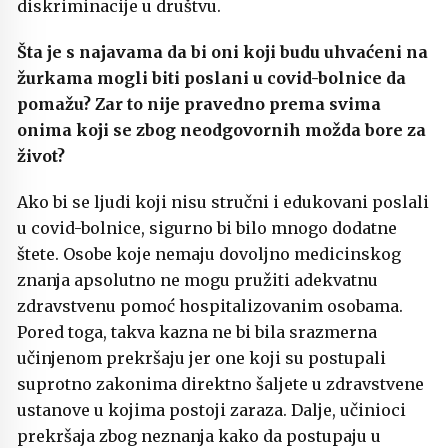
diskriminacije u društvu.
Šta je s najavama da bi oni koji budu uhvaćeni na
žurkama mogli biti poslani u covid-bolnice da
pomažu? Zar to nije pravedno prema svima
onima koji se zbog neodgovornih možda bore za
život?
Ako bi se ljudi koji nisu stručni i edukovani poslali
u covid-bolnice, sigurno bi bilo mnogo dodatne
štete. Osobe koje nemaju dovoljno medicinskog
znanja apsolutno ne mogu pružiti adekvatnu
zdravstvenu pomoć hospitalizovanim osobama.
Pored toga, takva kazna ne bi bila srazmerna
učinjenom prekršaju jer one koji su postupali
suprotno zakonima direktno šaljete u zdravstvene
ustanove u kojima postoji zaraza. Dalje, učinioci
prekršaja zbog neznanja kako da postupaju u