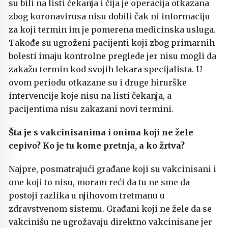
su bili na listi čekanja i čija je operacija otkazana
zbog koronavirusa nisu dobili čak ni informaciju
za koji termin im je pomerena medicinska usluga.
Takođe su ugroženi pacijenti koji zbog primarnih
bolesti imaju kontrolne preglede jer nisu mogli da
zakažu termin kod svojih lekara specijalista. U
ovom periodu otkazane su i druge hirurške
intervencije koje nisu na listi čekanja, a
pacijentima nisu zakazani novi termini.
Šta je s vakcinisanima i onima koji ne žele
cepivo? Ko je tu kome pretnja, a ko žrtva?
Najpre, posmatrajući građane koji su vakcinisani i
one koji to nisu, moram reći da tu ne sme da
postoji razlika u njihovom tretmanu u
zdravstvenom sistemu. Građani koji ne žele da se
vakcinišu ne ugrožavaju direktno vakcinisane jer