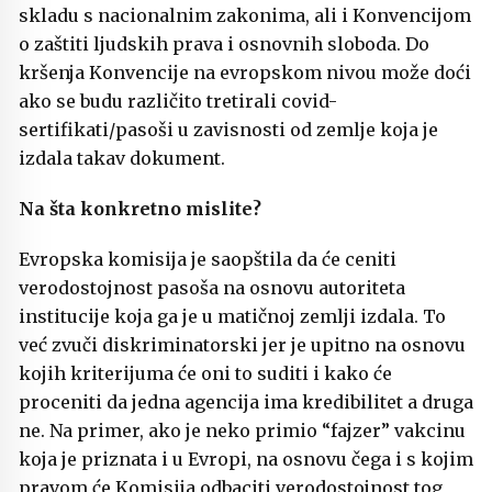
skladu s nacionalnim zakonima, ali i Konvencijom
o zaštiti ljudskih prava i osnovnih sloboda. Do
kršenja Konvencije na evropskom nivou može doći
ako se budu različito tretirali covid-
sertifikati/pasoši u zavisnosti od zemlje koja je
izdala takav dokument.
Na šta konkretno mislite?
Evropska komisija je saopštila da će ceniti
verodostojnost pasoša na osnovu autoriteta
institucije koja ga je u matičnoj zemlji izdala. To
već zvuči diskriminatorski jer je upitno na osnovu
kojih kriterijuma će oni to suditi i kako će
proceniti da jedna agencija ima kredibilitet a druga
ne. Na primer, ako je neko primio “fajzer” vakcinu
koja je priznata i u Evropi, na osnovu čega i s kojim
pravom će Komisija odbaciti verodostojnost tog