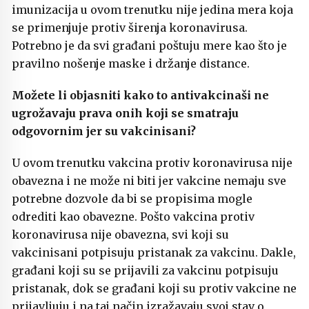
imunizacija u ovom trenutku nije jedina mera koja
se primenjuje protiv širenja koronavirusa.
Potrebno je da svi građani poštuju mere kao što je
pravilno nošenje maske i držanje distance.
Možete li objasniti kako to antivakcinaši ne
ugrožavaju prava onih koji se smatraju
odgovornim jer su vakcinisani?
U ovom trenutku vakcina protiv koronavirusa nije
obavezna i ne može ni biti jer vakcine nemaju sve
potrebne dozvole da bi se propisima mogle
odrediti kao obavezne. Pošto vakcina protiv
koronavirusa nije obavezna, svi koji su
vakcinisani potpisuju pristanak za vakcinu. Dakle,
građani koji su se prijavili za vakcinu potpisuju
pristanak, dok se građani koji su protiv vakcine ne
prijavljuju i na taj način izražavaju svoj stav o