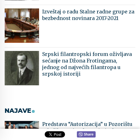
Izveštaj o radu Stalne radne grupe za
bezbednost novinara 2017-2021
Srpski filantropski forum oživljava
sećanje na Džona Frotingama,
jednog od najvećih filantropa u
srpskoj istoriji
NAJAVE
Predstava “Autorizacija” u Pozorištu
mladih, Novi Sad propituje domete
naših etičkih vrednosti