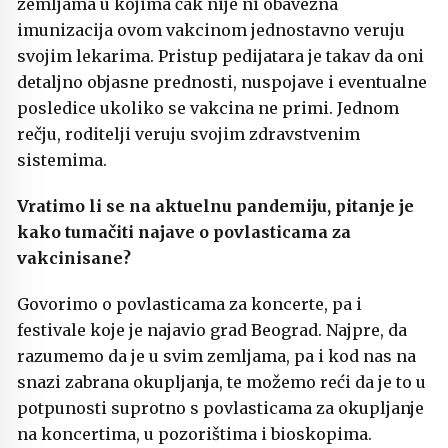
zemljama u kojima čak nije ni obavezna
imunizacija ovom vakcinom jednostavno veruju
svojim lekarima. Pristup pedijatara je takav da oni
detaljno objasne prednosti, nuspojave i eventualne
posledice ukoliko se vakcina ne primi. Jednom
rečju, roditelji veruju svojim zdravstvenim
sistemima.
Vratimo li se na aktuelnu pandemiju, pitanje je
kako tumačiti najave o povlasticama za
vakcinisane?
Govorimo o povlasticama za koncerte, pa i
festivale koje je najavio grad Beograd. Najpre, da
razumemo da je u svim zemljama, pa i kod nas na
snazi zabrana okupljanja, te možemo reći da je to u
potpunosti suprotno s povlasticama za okupljanje
na koncertima, u pozorištima i bioskopima.