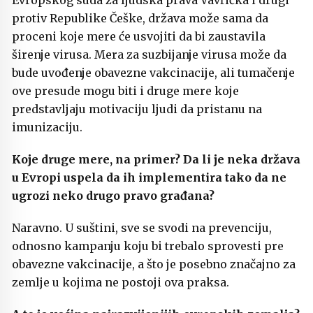
Evropskog suda za ljudska prava Vavřička i drugi
protiv Republike Češke, država može sama da
proceni koje mere će usvojiti da bi zaustavila
širenje virusa. Mera za suzbijanje virusa može da
bude uvođenje obavezne vakcinacije, ali tumačenje
ove presude mogu biti i druge mere koje
predstavljaju motivaciju ljudi da pristanu na
imunizaciju.
Koje druge mere, na primer? Da li je neka država
u Evropi uspela da ih implementira tako da ne
ugrozi neko drugo pravo građana?
Naravno. U suštini, sve se svodi na prevenciju,
odnosno kampanju koju bi trebalo sprovesti pre
obavezne vakcinacije, a što je posebno značajno za
zemlje u kojima ne postoji ova praksa.