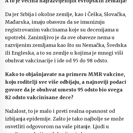
A to je većina najrazvijenijih evropskih zemalja?
Da jer Srbija i okolne zemlje, kao i Češka, Slovačka,
Mađarska, imaju obavezu da se imunizuju
registrovanim vakcinama koje su decenijama u
upotrebi. Zanimljivo je da ove obaveze nema u
razvijenim zemljama kao što su Nemačka, Švedska
ili Engleska, a to su zemlje u kojima je mnogi viši
obuhvat vakcinacije i ide od 95 do 98 odsto.
Kako to objašnjavate na primeru MMR vakcine,
koju roditelji sve više odbijaju, a najnoviji podaci
govore da je obuhvat umesto 95 odsto bio svega
82 odsto vakcinisane dece?
Nažalost, to je malo i preti realna opasnost od
izbijanja epidemije. Zašto je tako najbolje se može
osvetliti odgovorom na vaše pitanje. Ljudi u