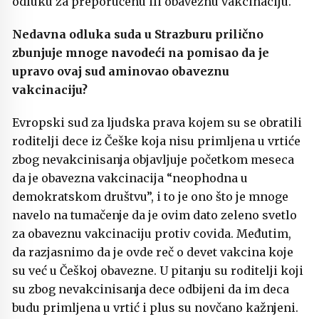
odluku za preporučenu ili obaveznu vakcinaciju.
Nedavna odluka suda u Strazburu prilično
zbunjuje mnoge navodeći na pomisao da je
upravo ovaj sud aminovao obaveznu
vakcinaciju?
Evropski sud za ljudska prava kojem su se obratili
roditelji dece iz Češke koja nisu primljena u vrtiće
zbog nevakcinisanja objavljuje početkom meseca
da je obavezna vakcinacija “neophodna u
demokratskom društvu”, i to je ono što je mnoge
navelo na tumačenje da je ovim dato zeleno svetlo
za obaveznu vakcinaciju protiv covida. Međutim,
da razjasnimo da je ovde reč o devet vakcina koje
su već u Češkoj obavezne. U pitanju su roditelji koji
su zbog nevakcinisanja dece odbijeni da im deca
budu primljena u vrtić i plus su novčano kažnjeni.