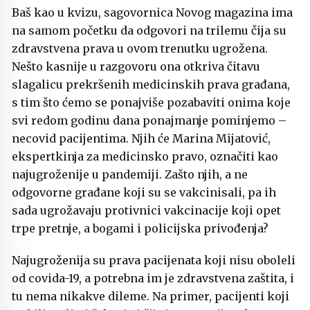
Baš kao u kvizu, sagovornica Novog magazina ima
na samom početku da odgovori na trilemu čija su
zdravstvena prava u ovom trenutku ugrožena.
Nešto kasnije u razgovoru ona otkriva čitavu
slagalicu prekršenih medicinskih prava građana,
s tim što ćemo se ponajviše pozabaviti onima koje
svi redom godinu dana ponajmanje pominjemo –
necovid pacijentima. Njih će Marina Mijatović,
ekspertkinja za medicinsko pravo, označiti kao
najugroženije u pandemiji. Zašto njih, a ne
odgovorne građane koji su se vakcinisali, pa ih
sada ugrožavaju protivnici vakcinacije koji opet
trpe pretnje, a bogami i policijska privođenja?
Najugroženija su prava pacijenata koji nisu oboleli
od covida-19, a potrebna im je zdravstvena zaštita, i
tu nema nikakve dileme. Na primer, pacijenti koji