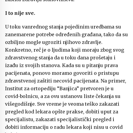
I to nije sve.
U toku vanrednog stanja pojedinim uredbama su
zanemarene potrebe određenih građana, tako da su
ozbiljno mogle ugroziti njihovo zdravlje.
Konkretno, reč je o ljudima koji moraju zbog svog
zdravstvenog stanja da u toku dana prošetaju i
izađu iz svojih stanova. Kada su u pitanju prava
pacijenata, ponovo moramo govoriti o pristupu
zdravstvenoj zaštiti necovid pacijenata. Na primer,
Institut za ortopediju “Banjica” pretvoren je u
covid-bolnicu, a za ovu ustanovu liste čekanja su
višegodišnje. Sve vreme je veoma teško zakazati
pregled kod lekara opšte prakse, dobiti uput za
specijalistu, zakazati specijalistički pregled i
dobiti informaciju o radu lekara koji nisu u covid