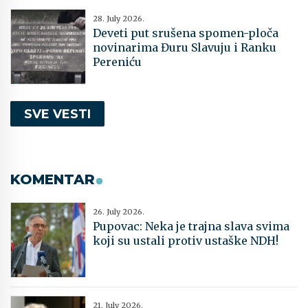
28. July 2026.
Deveti put srušena spomen-ploča
novinarima Đuru Slavuju i Ranku
Pereniću
SVE VESTI
KOMENTAR
26. July 2026.
Pupovac: Neka je trajna slava svima
koji su ustali protiv ustaške NDH!
21. July 2026.