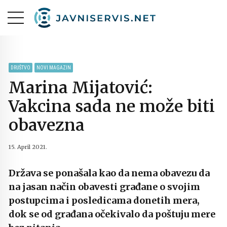
DRUŠTVO
NOVI MAGAZIN
Marina Mijatović:
Vakcina sada ne može biti
obavezna
15. April 2021.
Država se ponašala kao da nema obavezu da
na jasan način obavesti građane o svojim
postupcima i posledicama donetih mera,
dok se od građana očekivalo da poštuju mere