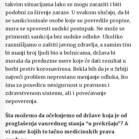
takvim situacijama lako se mogu zaraziti i biti
podobni za širenje zaraze. U svakom slučaju, da bi
se sankcionisale osobe koje su povredile propise,
mora se sprovesti sudski postupak. Ne može se
primeniti sankcija bez sudske odluke. Ukoliko
razmišljamo o zaštiti javnog zdravlja, a samim tim
bi manji broj ljudi bio u bolnicama, država bi
morala da preduzme mere koje će dati rezultat u
borbi protiv koronavirusa. Rekla bih da je u Srbiji
najveći problem neprestano menjanje odluka, što
ima za posedicu nesigurnost u pravnom i
zdravstvenom sistemu, ali i povećavanje
nepoverenja.
Šta možemo da očekujemo od države koja je od
proglašenja vanrednog stanja “u prekršaju”? A
vi znate kojih to tačno medicinskih prava