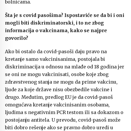
bolnicama.
Šta je s covid pasošima? Ispostaviće se da bi i oni
mogli biti diskriminatorski, i to ne zbog
informacija o vakcinama, kako se najpre
govorilo?
Ako bi ostalo da covid-pasoši daju pravo na
kretanje samo vakcinisanima, postojala bi
diskriminacija u odnosu na mlađe od 18 godina jer
se oni ne mogu vakcinisati, osobe koje zbog
zdravstvenog stanja ne mogu da prime vakcinu,
ljude za koje države nisu obezbedile vakcine i
drugo. Međutim, predlog EU je da covid-pasoš
omogućava kretanje vakcinisanim osobama,
ljudima s negativnim PCR testom ili sa dokazom o
postojanju antitela. U prevodu, covid-pasoš može
biti dobro rešenje ako se pravno dobro uredi u