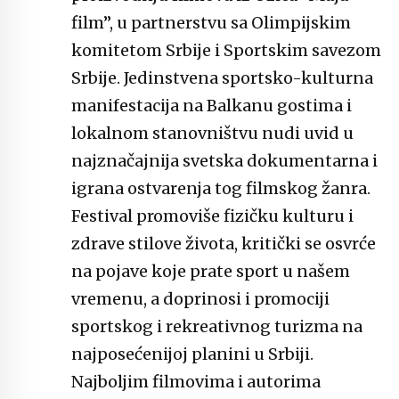
film”, u partnerstvu sa Olimpijskim
komitetom Srbije i Sportskim savezom
Srbije. Jedinstvena sportsko-kulturna
manifestacija na Balkanu gostima i
lokalnom stanovništvu nudi uvid u
najznačajnija svetska dokumentarna i
igrana ostvarenja tog filmskog žanra.
Festival promoviše fizičku kulturu i
zdrave stilove života, kritički se osvrće
na pojave koje prate sport u našem
vremenu, a doprinosi i promociji
sportskog i rekreativnog turizma na
najposećenijoj planini u Srbiji.
Najboljim filmovima i autorima