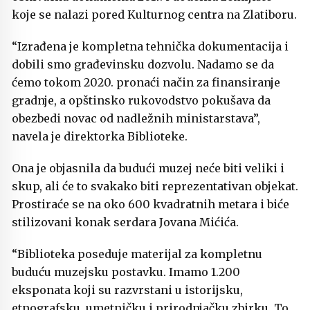
koje se nalazi pored Kulturnog centra na Zlatiboru.
“Izrađena je kompletna tehnička dokumentacija i
dobili smo građevinsku dozvolu. Nadamo se da
ćemo tokom 2020. pronaći način za finansiranje
gradnje, a opštinsko rukovodstvo pokušava da
obezbedi novac od nadležnih ministarstava”,
navela je direktorka Biblioteke.
Ona je objasnila da budući muzej neće biti veliki i
skup, ali će to svakako biti reprezentativan objekat.
Prostiraće se na oko 600 kvadratnih metara i biće
stilizovani konak serdara Jovana Mićića.
“Biblioteka poseduje materijal za kompletnu
buduću muzejsku postavku. Imamo 1.200
eksponata koji su razvrstani u istorijsku,
etnografsku, umetničku i prirodnjačku zbirku. To