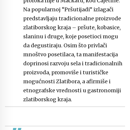
proroka Ilije u Mačkatu, kod Čajetine.
Na popularnoj “Pršutijadi” izlagači
predstavljaju tradicionalne proizvode
zlatiborskog kraja – pršute, kobasice,
slaninu i druge, koje posetioci mogu
da degustiraju. Osim što privlači
mnoštvo posetilaca, ta manifestacija
doprinosi razvoju sela i tradicionalnih
proizvoda, promoviše i turističke
mogućnosti Zlatibora, a afirmiše i
etnografske vrednosti u gastronomiji
zlatiborskog kraja.