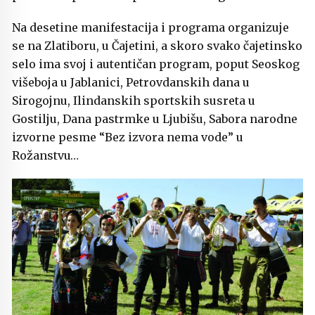
Na desetine manifestacija i programa organizuje
se na Zlatiboru, u Čajetini, a skoro svako čajetinsko
selo ima svoj i autentičan program, poput Seoskog
višeboja u Jablanici, Petrovdanskih dana u
Sirogojnu, Ilindanskih sportskih susreta u
Gostilju, Dana pastrmke u Ljubišu, Sabora narodne
izvorne pesme “Bez izvora nema vode” u
Rožanstvu…