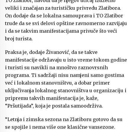
TO Zlatibor, navodi da je njegov uticaj izuzetno
veliki i značajan za turističku privredu Zlatibora.
On dodaje da se lokalna samouprava i TO Zlatibor
trude da se svi delovi opštine ravnomerno razvijaju
i da se takvim manifestacijama privuče što veći
broj turista.
Praksa je, dodaje Živanović, da se takve
manifestacije održavaju u isto vreme tokom godine
i turisti su navikli na mnoštvo raznovrsnih
programa. Ti sadržaji nisu namjeni samo gostima
već i lokalnom stanovništvu, a dobar primer
uključivanja lokalnog stanovništva u organizaciju i
pripremu takvih manifestacija je, kaže,
“Pršutijada”, koja je postala samoodrživa.
“Letnja i zimska sezona na Zlatiboru gotovo da su
se spojile i nema više one klasične vansezone.