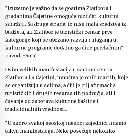
“Izuzetno je važno da se gostima Zlatibora i
građanima Čajetine omoguće različiti kulturni
sadržaji. Sa druge strane, to nisu mala sredstva iz
budžeta, ali Zlatibor je turistički centar prve
kategorije koji se ubrzano razvija i ulaganja u
kulturne programe dodatno ga čine privlačnim”,
navodi Đurić.
Osim velikih manifestacija u samom centru
Zlatibora i u Čajetini, mnoštvo je onih manjih, koje
se organizuju u selima, a čiji je cilj afirmacija
turističkih i drugih resursa tih područja, ali i
čuvanje od zaborava kulturne baštine i
tradicionalnih vrednosti.
“U skoro svakoj seoskoj mesnoj zajednici imamo
takvu manifestaciju. Neke posećuje nekoliko