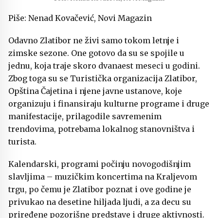
Piše: Nenad Kovačević, Novi Magazin
Odavno Zlatibor ne živi samo tokom letnje i
zimske sezone. One gotovo da su se spojile u
jednu, koja traje skoro dvanaest meseci u godini.
Zbog toga su se Turistička organizacija Zlatibor,
Opština Čajetina i njene javne ustanove, koje
organizuju i finansiraju kulturne programe i druge
manifestacije, prilagodile savremenim
trendovima, potrebama lokalnog stanovništva i
turista.
Kalendarski, programi počinju novogodišnjim
slavljima – muzičkim koncertima na Kraljevom
trgu, po čemu je Zlatibor poznat i ove godine je
privukao na desetine hiljada ljudi, a za decu su
priređene pozorišne predstave i druge aktivnosti.