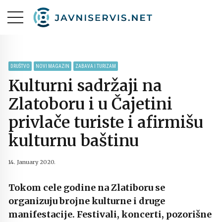
DRUŠTVO
NOVI MAGAZIN
ZABAVA I TURIZAM
Kulturni sadržaji na
Zlatoboru i u Čajetini
privlače turiste i afirmišu
kulturnu baštinu
14. January 2020.
Tokom cele godine na Zlatiboru se
organizuju brojne kulturne i druge
manifestacije. Festivali, koncerti, pozorišne