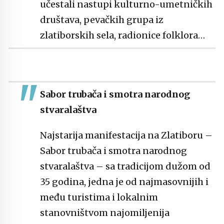
učestali nastupi kulturno-umetničkih
društava, pevačkih grupa iz
zlatiborskih sela, radionice folklora…
Sabor trubača i smotra narodnog
stvaralaštva
Najstarija manifestacija na Zlatiboru –
Sabor trubača i smotra narodnog
stvaralaštva – sa tradicijom dužom od
35 godina, jedna je od najmasovnijih i
među turistima i lokalnim
stanovništvom najomiljenija