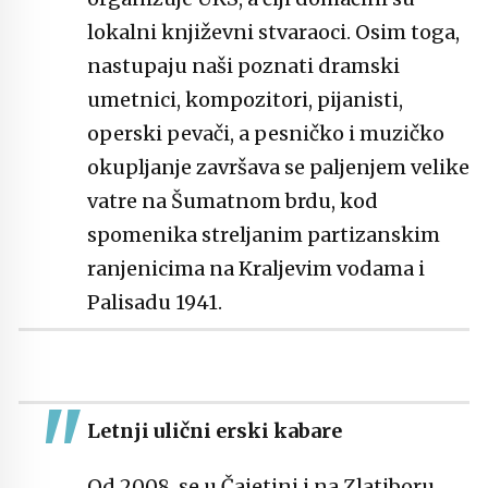
lokalni književni stvaraoci. Osim toga,
nastupaju naši poznati dramski
umetnici, kompozitori, pijanisti,
operski pevači, a pesničko i muzičko
okupljanje završava se paljenjem velike
vatre na Šumatnom brdu, kod
spomenika streljanim partizanskim
ranjenicima na Kraljevim vodama i
Palisadu 1941.
Letnji ulični erski kabare
Od 2008. se u Čajetini i na Zlatiboru