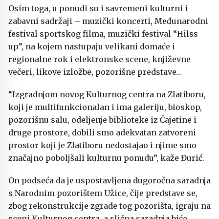
Osim toga, u ponudi su i savremeni kulturni i
zabavni sadržaji – muzički koncerti, Međunarodni
festival sportskog filma, muzički festival “Hilss
up”, na kojem nastupaju velikani domaće i
regionalne rok i elektronske scene, književne
večeri, likove izložbe, pozorišne predstave…
“Izgradnjom novog Kulturnog centra na Zlatiboru,
koji je multifunkcionalan i ima galeriju, bioskop,
pozorišnu salu, odeljenje biblioteke iz Čajetine i
druge prostore, dobili smo adekvatan zatvoreni
prostor koji je Zlatiboru nedostajao i njime smo
značajno poboljšali kulturnu ponudu”, kaže Đurić.
On podseća da je uspostavljena dugoročna saradnja
s Narodnim pozorištem Užice, čije predstave se,
zbog rekonstrukcije zgrade tog pozorišta, igraju na
sceni Kulturnog centra, a slična saradnja biće