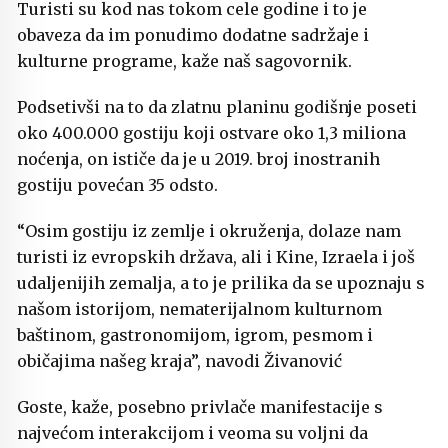
Turisti su kod nas tokom cele godine i to je
obaveza da im ponudimo dodatne sadržaje i
kulturne programe, kaže naš sagovornik.
Podsetivši na to da zlatnu planinu godišnje poseti
oko 400.000 gostiju koji ostvare oko 1,3 miliona
noćenja, on ističe da je u 2019. broj inostranih
gostiju povećan 35 odsto.
“Osim gostiju iz zemlje i okruženja, dolaze nam
turisti iz evropskih država, ali i Kine, Izraela i još
udaljenijih zemalja, a to je prilika da se upoznaju s
našom istorijom, nematerijalnom kulturnom
baštinom, gastronomijom, igrom, pesmom i
običajima našeg kraja”, navodi Živanović
Goste, kaže, posebno privlače manifestacije s
najvećom interakcijom i veoma su voljni da