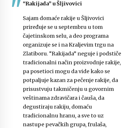
“Rakijada” u Šljivovici
Sajam domaće rakije u Šljivovici
priređuje se u septembru u tom
čajetinskom selu, a deo programa
organizuje se i na Kraljevim trgu na
Zlatiboru. “Rakijada” neguje i podstiče
tradicionalni način proizvodnje rakije,
pa posetioci mogu da vide kako se
potpaljuje kazan za pečenje rakije, da
prisustvuju takmičenju u govornim
veštinama zdravičara i čauša, da
degustiraju rakiju, domaću
tradicionalnu hranu, a sve to uz
nastupe pevačkih grupa, frulaša,