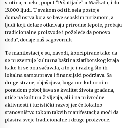
stotina, a neke, poput “Pršutijade” u Mačkatu, i do
15.000 ljudi. U svakom od tih sela postoje
domaćinstva koja se bave seoskim turizmom, a
ljudi koji dolaze otkrivaju prirodne lepote, probaju
tradicionalne proizvode i poželeće da ponovo
dođu”, dodaje naš sagovornik
Te manifestacije su, navodi, koncipirane tako da
se prezentuje kulturna baština zlatiborskog kraja
kako bi se ona sačuvala, a to je i razlog što ih
lokalna samouprava i finansijski podržava. Sa
druge strane, objašnjava, bogatom kulturnim
ponudom poboljšava se kvalitet života građana,
utiče na kulturu življenja, ali i na privredne
aktivnosti i turistički razvoj jer će lokalno
stanovništvo tokom takvih manifestacija moći da
plasira svoje tradicionalne i druge proizvode.