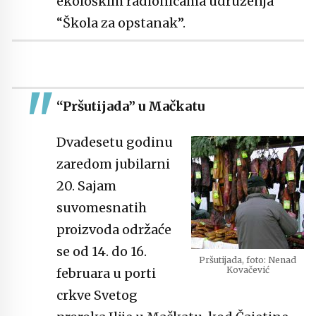
ekološkim radionicama udruženja
“Škola za opstanak”.
“Pršutijada” u Mačkatu
Dvadesetu godinu
zaredom jubilarni
20. Sajam
suvomesnatih
proizvoda održaće
se od 14. do 16.
Pršutijada, foto: Nenad
Kovačević
februara u porti
crkve Svetog