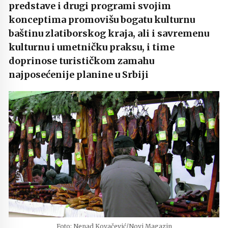
predstave i drugi programi svojim
konceptima promovišu bogatu kulturnu
baštinu zlatiborskog kraja, ali i savremenu
kulturnu i umetničku praksu, i time
doprinose turističkom zamahu
najposećenije planine u Srbiji
Foto: Nenad Kovačević/Novi Magazin