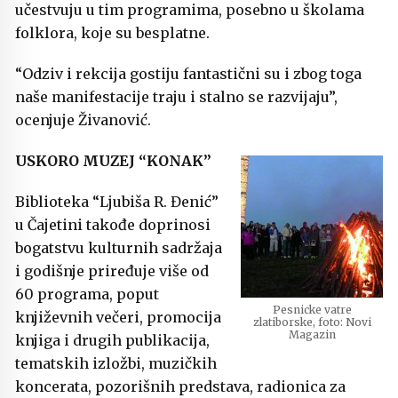
učestvuju u tim programima, posebno u školama
folklora, koje su besplatne.
“Odziv i rekcija gostiju fantastični su i zbog toga
naše manifestacije traju i stalno se razvijaju”,
ocenjuje Živanović.
USKORO MUZEJ “KONAK”
Biblioteka “Ljubiša R. Đenić”
u Čajetini takođe doprinosi
bogatstvu kulturnih sadržaja
i godišnje priređuje više od
60 programa, poput
Pesnicke vatre
književnih večeri, promocija
zlatiborske, foto: Novi
Magazin
knjiga i drugih publikacija,
tematskih izložbi, muzičkih
koncerata, pozorišnih predstava, radionica za