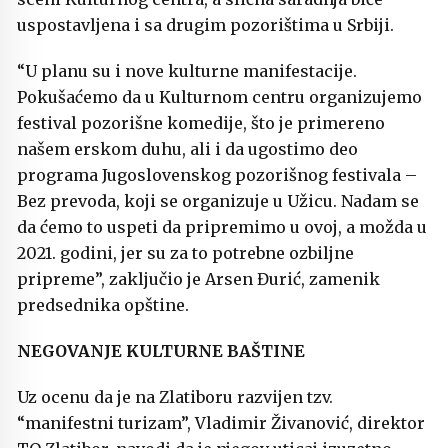
uspostavljena i sa drugim pozorištima u Srbiji.
“U planu su i nove kulturne manifestacije.
Pokušaćemo da u Kulturnom centru organizujemo
festival pozorišne komedije, što je primereno
našem erskom duhu, ali i da ugostimo deo
programa Jugoslovenskog pozorišnog festivala –
Bez prevoda, koji se organizuje u Užicu. Nadam se
da ćemo to uspeti da pripremimo u ovoj, a možda u
2021. godini, jer su za to potrebne ozbiljne
pripreme”, zaključio je Arsen Đurić, zamenik
predsednika opštine.
NEGOVANJE KULTURNE BAŠTINE
Uz ocenu da je na Zlatiboru razvijen tzv.
“manifestni turizam”, Vladimir Živanović, direktor