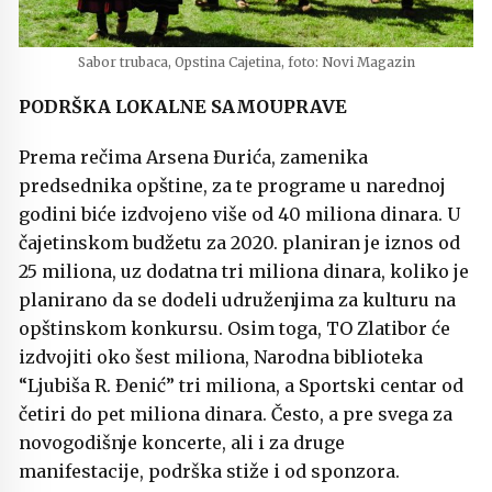
Sabor trubaca, Opstina Cajetina, foto: Novi Magazin
PODRŠKA LOKALNE SAMOUPRAVE
Prema rečima Arsena Đurića, zamenika
predsednika opštine, za te programe u narednoj
godini biće izdvojeno više od 40 miliona dinara. U
čajetinskom budžetu za 2020. planiran je iznos od
25 miliona, uz dodatna tri miliona dinara, koliko je
planirano da se dodeli udruženjima za kulturu na
opštinskom konkursu. Osim toga, TO Zlatibor će
izdvojiti oko šest miliona, Narodna biblioteka
“Ljubiša R. Đenić” tri miliona, a Sportski centar od
četiri do pet miliona dinara. Često, a pre svega za
novogodišnje koncerte, ali i za druge
manifestacije, podrška stiže i od sponzora.