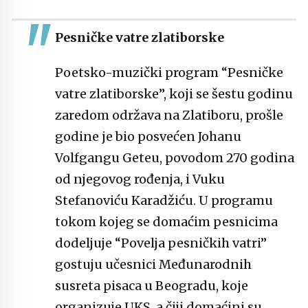
Pesničke vatre zlatiborske
Poetsko-muzički program “Pesničke
vatre zlatiborske”, koji se šestu godinu
zaredom održava na Zlatiboru, prošle
godine je bio posvećen Johanu
Volfgangu Geteu, povodom 270 godina
od njegovog rođenja, i Vuku
Stefanoviću Karadžiću. U programu
tokom kojeg se domaćim pesnicima
dodeljuje “Povelja pesničkih vatri”
gostuju učesnici Međunarodnih
susreta pisaca u Beogradu, koje
organizuje UKS, a čiji domaćini su