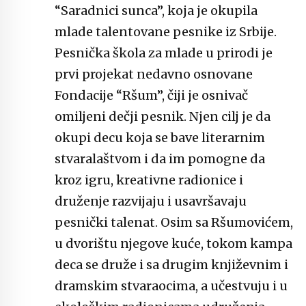
“Saradnici sunca”, koja je okupila
mlade talentovane pesnike iz Srbije.
Pesnička škola za mlade u prirodi je
prvi projekat nedavno osnovane
Fondacije “Ršum”, čiji je osnivač
omiljeni dečji pesnik. Njen cilj je da
okupi decu koja se bave literarnim
stvaralaštvom i da im pomogne da
kroz igru, kreativne radionice i
druženje razvijaju i usavršavaju
pesnički talenat. Osim sa Ršumovićem,
u dvorištu njegove kuće, tokom kampa
deca se druže i sa drugim književnim i
dramskim stvaraocima, a učestvuju i u