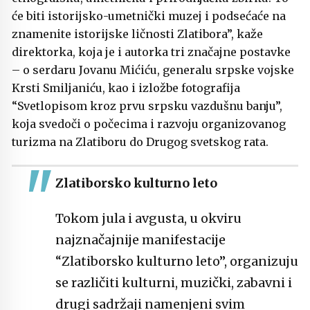
će biti istorijsko-umetnički muzej i podsećaće na
znamenite istorijske ličnosti Zlatibora”, kaže
direktorka, koja je i autorka tri značajne postavke
– o serdaru Jovanu Mićiću, generalu srpske vojske
Krsti Smiljaniću, kao i izložbe fotografija
“Svetlopisom kroz prvu srpsku vazdušnu banju”,
koja svedoči o počecima i razvoju organizovanog
turizma na Zlatiboru do Drugog svetskog rata.
Zlatiborsko kulturno leto
Tokom jula i avgusta, u okviru
najznačajnije manifestacije
“Zlatiborsko kulturno leto”, organizuju
se različiti kulturni, muzički, zabavni i
drugi sadržaji namenjeni svim