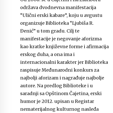
održava dvodnevna manifestacija
“Ulični erski kabare”, koju u avgustu
organizuje Biblioteka “Ljubiša R.
Đenić” u tom gradu. Cilj te
manifestacije je negovanje aforizma
kao kratke književne forme i afirmacija
erskog duha, a ona ima i
internacionalni karakter jer Biblioteka
raspisuje Međunarodni konkurs za
najbolji aforizam i nagrađuje najbolje
autore. Na predlog Biblioteke i u
saradnji sa Opštinom Čajetina, erski
humor je 2012. upisan u Registar
nematerijalnog kulturnog nasleđa