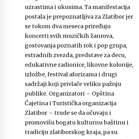
uzrastima i ukusima. Ta manifestacija
postala je prepoznatljiva za Zlatibor jer
se tokom dva meseca priređuju
koncerti svih muzičkih žanrova,
gostovanja poznatih rok i pop grupa,
estradnih zvezda, predstave za decu,
edukativne radionice, likovne kolonije,
izložbe, festival aforizama i drugi
sadržaji koji privlače veliku pažnju
publike. Organizatori – Opština
Čajetina i Turistička organizacija
Zlatibor – trude se da očuvaju i
promovišu bogatu kulturnu baštinu i
tradiciju zlatiborskog kraja, pa su