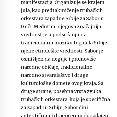
manifestacija. Organizuje se krajem
jula, kao predtakmičenje trubačkih
orkestara zapadne Srbije za Sabor u
Guči. Međutim, njegova značajnija
vrednost je u podsećanju na
tradicionalnu muziku tog dela Srbije i
njene etnološke vrednosti. Sabor je
osmišljen da neguje i promoviše
narodne običaje, tradicionalno
narodno stvaralaštvo i druge
kulturološke domete ovog kraja. Sa
druge strane, posebna vrsta zvuka
trubačkih orkestara, koja je specifična
za zapadnu Srbiju, Sabor čini
autentičnim i dragocenim događajem