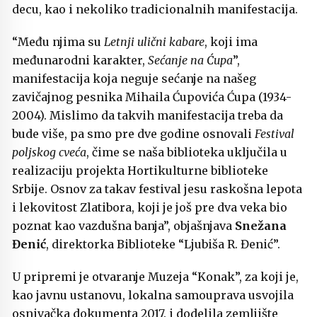
decu, kao i nekoliko tradicionalnih manifestacija.
“Među njima su
Letnji ulični kabare
, koji ima
međunarodni karakter,
Sećanje na Ćupa
”,
manifestacija koja neguje sećanje na našeg
zavičajnog pesnika Mihaila Ćupovića Ćupa (1934-
2004). Mislimo da takvih manifestacija treba da
bude više, pa smo pre dve godine osnovali
Festival
poljskog cveća
, čime se naša biblioteka uključila u
realizaciju projekta Hortikulturne biblioteke
Srbije. Osnov za takav festival jesu raskošna lepota
i lekovitost Zlatibora, koji je još pre dva veka bio
poznat kao vazdušna banja”, objašnjava
Snežana
Đenić
, direktorka Biblioteke “Ljubiša R. Đenić”.
U pripremi je otvaranje Muzeja “Konak”, za koji je,
kao javnu ustanovu, lokalna samouprava usvojila
osnivačka dokumenta 2017. i dodelila zemljište