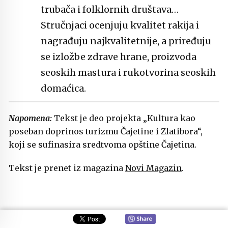
trubača i folklornih društava…
Stručnjaci ocenjuju kvalitet rakija i
nagrađuju najkvalitetnije, a priređuju
se izložbe zdrave hrane, proizvoda
seoskih mastura i rukotvorina seoskih
domaćica.
Napomena:
Tekst je deo projekta „Kultura kao
poseban doprinos turizmu Čajetine i Zlatibora“,
koji se sufinasira sredtvoma opštine Čajetina.
Tekst je prenet iz magazina
Novi Magazin
.