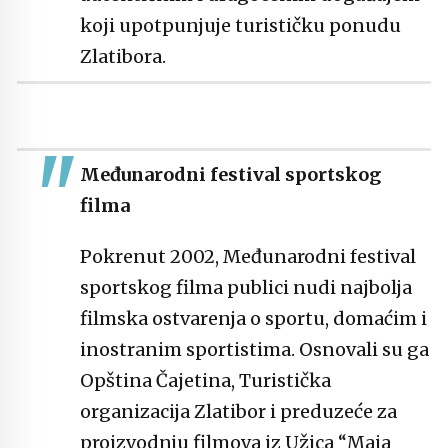
koji upotpunjuje turističku ponudu
Zlatibora.
Međunarodni festival sportskog
filma
Pokrenut 2002, Međunarodni festival
sportskog filma publici nudi najbolja
filmska ostvarenja o sportu, domaćim i
inostranim sportistima. Osnovali su ga
Opština Čajetina, Turistička
organizacija Zlatibor i preduzeće za
proizvodnju filmova iz Užica “Maja