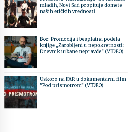
mladih, Novi Sad propituje domete
naših etičkih vrednosti
Bor: Promocija i besplatna podela
knjige „Zarobljeni u nepokretnosti:
Dnevnik urbane nepravde” (VIDEO)
Uskoro na FAR-u dokumentarni film
“Pod prismotrom” (VIDEO)