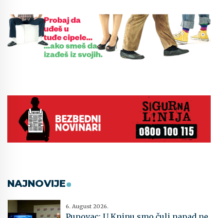
NAJNOVIJE
6. August 2026.
Pupovac: U Kninu smo čuli napad ne