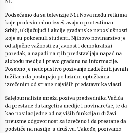
N1.
Podsećamo da su televizije N1 i Nova među retkima
koje profesionalno izveštavaju o protestima u
Srbiji, uključujući i akcije građanske neposlušnosti
koje su pokrenuli studenti. Njihovo novinarstvo je
od ključne važnosti za javnost i demokratski
poredak, a napadi na njih predstavljaju napad na
slobodu medija i pravo građana na informacije.
Posebno je nedopustivo pozivanje nadležnih javnih
tužilaca da postupaju po lažnim optužbama
izrečenim od strane najviših predstavnika vlasti.
SafeJournalists mreža poziva predsednika Vučića
da prestane da targetira medije i novinare/ke, te da
kao nosilac jedne od najviših funkcija u državi
preuzme odgovornost za izrečeno i da prestane da
podstiče na nasilje u društvu. Takođe, pozivamo