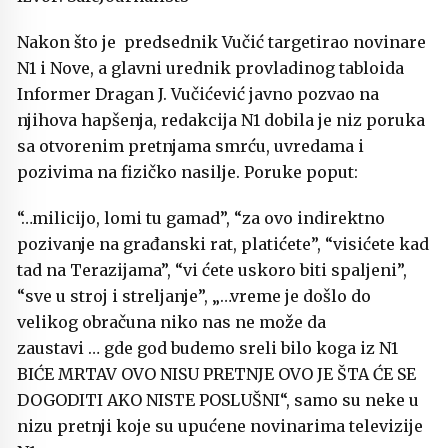
Nakon što je predsednik Vučić targetirao novinare
N1 i Nove, a glavni urednik provladinog tabloida
Informer Dragan J. Vučićević javno pozvao na
njihova hapšenja, redakcija N1 dobila je niz poruka
sa otvorenim pretnjama smrću, uvredama i
pozivima na fizičko nasilje. Poruke poput:
“…milicijo, lomi tu gamad”, “za ovo indirektno
pozivanje na građanski rat, platićete”, “visićete kad
tad na Terazijama”, “vi ćete uskoro biti spaljeni”,
“sve u stroj i streljanje”, „…vreme je došlo do
velikog obračuna niko nas ne može da
zaustavi … gde god budemo sreli bilo koga iz N1
BIĆE MRTAV OVO NISU PRETNJE OVO JE ŠTA ĆE SE
DOGODITI AKO NISTE POSLUŠNI“, samo su neke u
nizu pretnji koje su upućene novinarima televizije