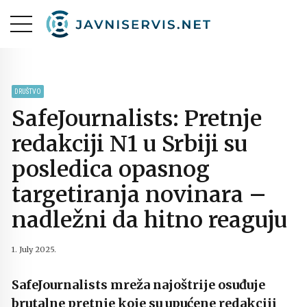
DRUŠTVO
SafeJournalists: Pretnje
redakciji N1 u Srbiji su
posledica opasnog
targetiranja novinara –
nadležni da hitno reaguju
1. July 2025.
SafeJournalists mreža najoštrije osuđuje
brutalne pretnje koje su upućene redakciji