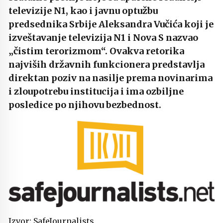
televizije N1, kao i javnu optužbu
predsednika Srbije Aleksandra Vučića koji je
izveštavanje televizija N1 i Nova S nazvao
„čistim terorizmom“. Ovakva retorika
najviših državnih funkcionera predstavlja
direktan poziv na nasilje prema novinarima
i zloupotrebu institucija i ima ozbiljne
posledice po njihovu bezbednost.
Izvor: SafeJournalists