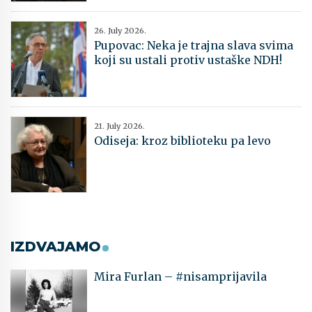
26. July 2026.
Pupovac: Neka je trajna slava svima
koji su ustali protiv ustaške NDH!
21. July 2026.
Odiseja: kroz biblioteku pa levo
IZDVAJAMO
Mira Furlan – #nisamprijavila