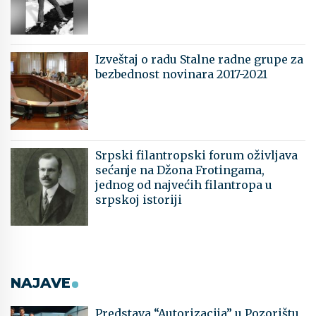
Izveštaj o radu Stalne radne grupe za
bezbednost novinara 2017-2021
Srpski filantropski forum oživljava
sećanje na Džona Frotingama,
jednog od najvećih filantropa u
srpskoj istoriji
NAJAVE
Predstava “Autorizacija” u Pozorištu