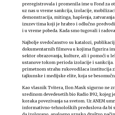
preregistrovala i promenila ime u Fond za ot
uz nas u vreme sankcija, izolacije, mobilizac
demonstracija, mitinga, hapšenja, zatvaranja 
izuzev tima koji je hrabro i odlučno predvodi
i u vreme pobeda. Kada smo tugovali i radovali
Najbolje svedočanstvo su katalozi, publikacije
dokumentarnih filmova u kojima figurira ime 
sektor obrazovanja, kulture, ali i pomoći u 
ustanove tokom perioda izolacije i sankcija. 
primetnom strahu rukovodilaca institucija z
tajkunske i medijske elite, koja se besomuč
Kao vlasnik Tvitera, Ilon Mask sigurno ne zna
sredinom devedesetih bio Radio B92, kojeg je
koraka povezivanja sa svetom. Uz ANEM umreža
informativno-tehnoloških preduslova da bi se
da izolovano, analogno srpsko društvo način