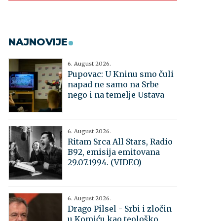
NAJNOVIJE
6. August 2026.
Pupovac: U Kninu smo čuli
napad ne samo na Srbe
nego i na temelje Ustava
6. August 2026.
Ritam Srca All Stars, Radio
B92, emisija emitovana
29.07.1994. (VIDEO)
6. August 2026.
Drago Pilsel - Srbi i zločin
u Komiću kao teološko