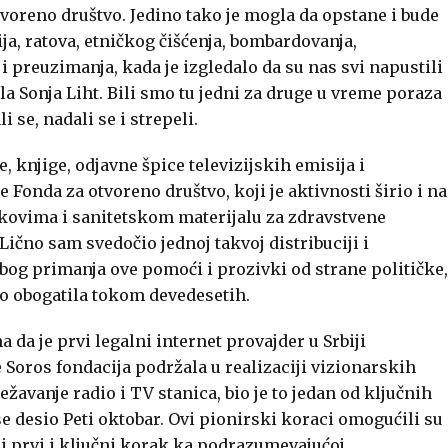
voreno društvo. Jedino tako je mogla da opstane i bude
ija, ratova, etničkog čišćenja, bombardovanja,
i preuzimanja, kada je izgledalo da su nas svi napustili
la Sonja Liht. Bili smo tu jedni za druge u vreme poraza
 se, nadali se i strepeli.
, knjige, odjavne špice televizijskih emisija i
Fonda za otvoreno društvo, koji je aktivnosti širio i na
lekovima i sanitetskom materijalu za zdravstvene
Lično sam svedočio jednoj takvoj distribuciji i
bog primanja ove pomoći i prozivki od strane političke,
no obogatila tokom devedesetih.
 da je prvi legalni internet provajder u Srbiji
 Soros fondacija podržala u realizaciji vizionarskih
vanje radio i TV stanica, bio je to jedan od ključnih
 desio Peti oktobar. Ovi pionirski koraci omogućili su
i prvi i ključni korak ka podrazumevajućoj