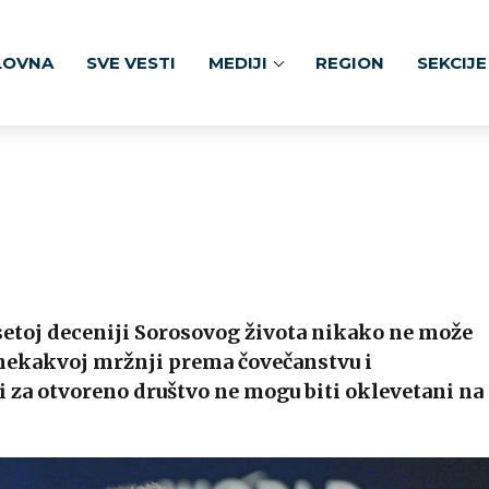
LOVNA
SVE VESTI
MEDIJI
REGION
SEKCIJE
esetoj deceniji Sorosovog života nikako ne može
nekakvoj mržnji prema čovečanstvu i
i za otvoreno društvo ne mogu biti oklevetani na