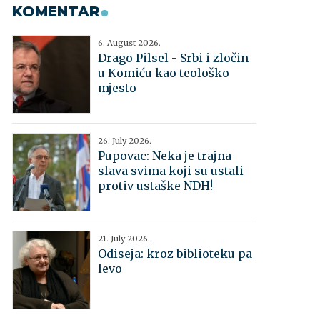
KOMENTAR
6. August 2026.
Drago Pilsel - Srbi i zločin
u Komiću kao teološko
mjesto
26. July 2026.
Pupovac: Neka je trajna
slava svima koji su ustali
protiv ustaške NDH!
21. July 2026.
Odiseja: kroz biblioteku pa
levo