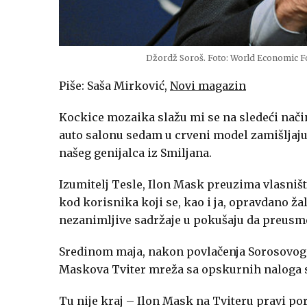
Džordž Soroš. Foto: World Economic 
Piše: Saša Mirković,
Novi magazin
Kockice mozaika slažu mi se na sledeći nači
auto salonu sedam u crveni model zamišljaj
našeg genijalca iz Smiljana.
Izumitelj Tesle, Ilon Mask preuzima vlasništ
kod korisnika koji se, kao i ja, opravdano ža
nezanimljive sadržaje u pokušaju da preusme
Sredinom maja, nakon povlačenja Sorosovog i
Maskova Tviter mreža sa opskurnih naloga sa
Tu nije kraj – Ilon Mask na Tviteru pravi p