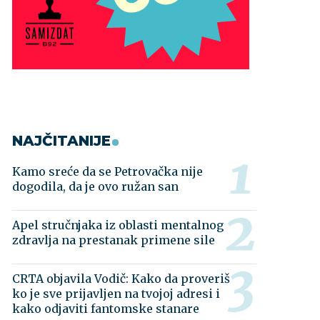
NAJČITANIJE
Kamo sreće da se Petrovačka nije
dogodila, da je ovo ružan san
Apel stručnjaka iz oblasti mentalnog
zdravlja na prestanak primene sile
CRTA objavila Vodič: Kako da proveriš
ko je sve prijavljen na tvojoj adresi i
kako odjaviti fantomske stanare