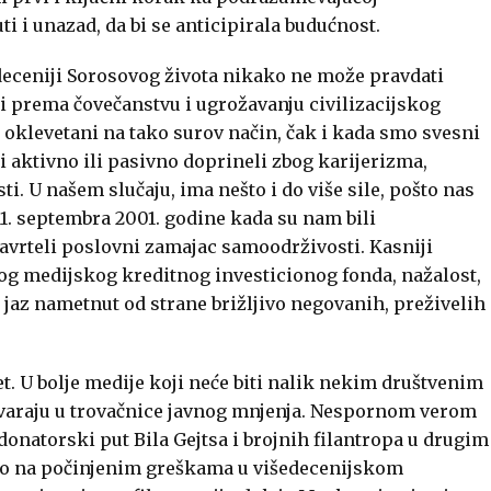
i i unazad, da bi se anticipirala budućnost.
 deceniji Sorosovog života nikako ne može pravdati
 prema čovečanstvu i ugrožavanju civilizacijskog
i oklevetani na tako surov način, čak i kada smo svesni
 aktivno ili pasivno doprineli zbog karijerizma,
ti. U našem slučaju, ima nešto i do više sile, pošto nas
1. septembra 2001. godine kada su nam bili
avrteli poslovni zamajac samoodrživosti. Kasniji
og medijskog kreditnog investicionog fonda, nažalost,
jaz nametnut od strane brižljivo negovanih, preživelih
vet. U bolje medije koji neće biti nalik nekim društvenim
varaju u trovačnice javnog mnjenja. Nespornom verom
donatorski put Bila Gejtsa i brojnih filantropa u drugim
imo na počinjenim greškama u višedecenijskom