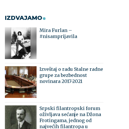
IZDVAJAMO
Mira Furlan –
#nisamprijavila
Izveštaj o radu Stalne radne
grupe za bezbednost
novinara 2017-2021
Srpski filantropski forum
oživljava sećanje na Džona
Frotingama, jednog od
najvećih filantropa u