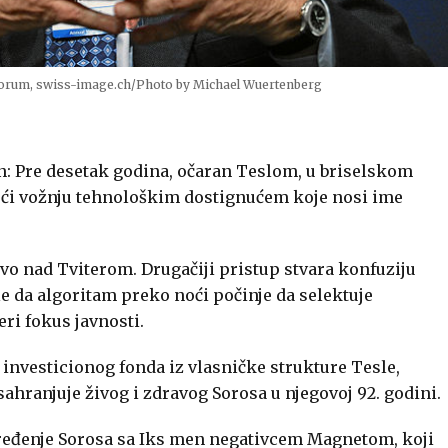
Forum, swiss-image.ch/Photo by Michael Wuertenberg
n: Pre desetak godina, očaran Teslom, u briselskom
ući vožnju tehnološkim dostignućem koje nosi ime
vo nad Tviterom. Drugačiji pristup stvara konfuziju
le da algoritam preko noći počinje da selektuje
ri fokus javnosti.
nvesticionog fonda iz vlasničke strukture Tesle,
hranjuje živog i zdravog Sorosa u njegovoj 92. godini.
oređenje Sorosa sa Iks men negativcem Magnetom, koji