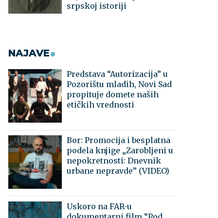
srpskoj istoriji
NAJAVE
Predstava “Autorizacija” u
Pozorištu mladih, Novi Sad
propituje domete naših
etičkih vrednosti
Bor: Promocija i besplatna
podela knjige „Zarobljeni u
nepokretnosti: Dnevnik
urbane nepravde” (VIDEO)
Uskoro na FAR-u
dokumentarni film “Pod