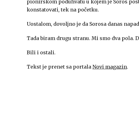
pionirskom poduhvatu u kojem je Soros posta
konstatovati, tek na početku.
Uostalom, dovoljno je da Sorosa danas napada
Tada biram drugu stranu. Mi smo dva pola. D
Bili i ostali.
Tekst je prenet sa portala
Novi magazin
.