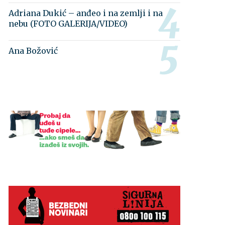
Adriana Dukić – anđeo i na zemlji i na
nebu (FOTO GALERIJA/VIDEO)
Ana Božović