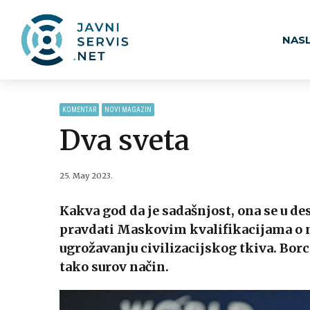
NAS
KOMENTAR
NOVI MAGAZIN
Dva sveta
25. May 2023.
Kakva god da je sadašnjost, ona se u d
pravdati Maskovim kvalifikacijama o 
ugrožavanju civilizacijskog tkiva. Borc
tako surov način.